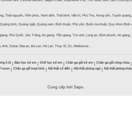
ng, Thái nguyên, Vĩnh phúc, Nam định, Thái bình, Việt trì, Phú Thọ, Hưng yên, Tuyên quang, 
, Quảng bình, Quảng ngãi, Quảng nam, Bình thuận, Phú yên, Buôn ma thuật, Quy nhơn Bình đ
 giang, Phú Quốc, Sóc Trăng, An giang, Tiền giang, Trà vinh, Long an, Bình phước, An giang,
p, Anh, Dubai, Macao, Ba Lan, Hà Lan, Thụy Sĩ, Úc, Melbourne…
ờng ô tô
Bàn học trẻ em
Ghế học trẻ em
Chăn ga gối trẻ em
Chăn ga gối công chúa
|
|
|
|
 Frozen
Chăn ga gối hoạt hình
Nội thất cổ điển
Nội thất phòng ngủ
Nội thất phòng khá
|
|
|
|
Cung cấp bởi Sapo.