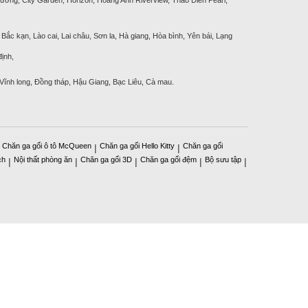
Bắc kạn, Lào cai, Lai châu, Sơn la, Hà giang, Hòa bình, Yên bái, Lạng
ịnh,
 Vĩnh long, Đồng tháp, Hậu Giang, Bạc Liêu, Cà mau.
Chăn ga gối ô tô McQueen
Chăn ga gối Hello Kitty
Chăn ga gối
|
|
|
ch
Nội thất phòng ăn
Chăn ga gối 3D
Chăn ga gối đệm
Bộ sưu tập
|
|
|
|
|