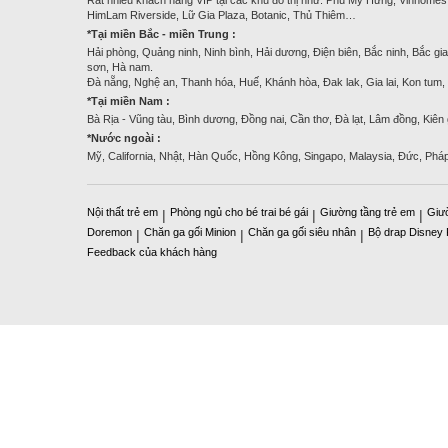
HimLam Riverside, Lữ Gia Plaza, Botanic, Thủ Thiêm…
*Tại miền Bắc - miền Trung :
Hải phòng, Quảng ninh, Ninh bình, Hải dương, Điện biên, Bắc ninh, Bắc gia
sơn, Hà nam.
Đà nẵng, Nghệ an, Thanh hóa, Huế, Khánh hòa, Đak lak, Gia lai, Kon tum
*Tại miền Nam :
Bà Rịa - Vũng tàu, Bình dương, Đồng nai, Cần thơ, Đà lạt, Lâm đồng, Kiên
*Nước ngoài :
Mỹ, California, Nhật, Hàn Quốc, Hồng Kông, Singapo, Malaysia, Đức, Phá
Nội thất trẻ em
Phòng ngủ cho bé trai bé gái
Giường tầng trẻ em
Giư
|
|
|
Doremon
Chăn ga gối Minion
Chăn ga gối siêu nhân
Bộ drap Disney
|
|
|
Feedback của khách hàng