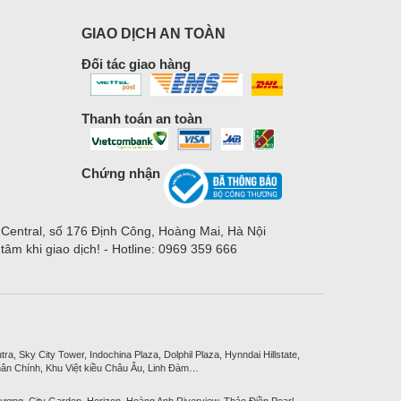
GIAO DỊCH AN TOÀN
Đối tác giao hàng
Thanh toán an toàn
Chứng nhận
 Central, số 176 Định Công, Hoàng Mai, Hà Nội
m khi giao dịch! - Hotline: 0969 359 666
, Sky City Tower, Indochina Plaza, Dolphil Plaza, Hynndai Hillstate,
ân Chính, Khu Việt kiều Châu Âu, Linh Đàm…
ương, City Garden, Horizon, Hoàng Anh Riverview, Thảo Điền Pearl,