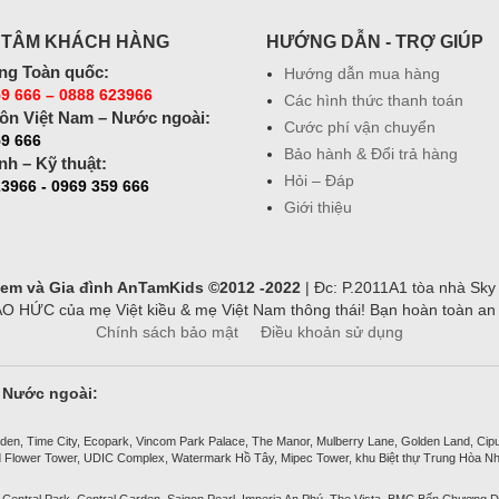
 TÂM KHÁCH HÀNG
HƯỚNG DẪN - TRỢ GIÚP
ng Toàn quốc:
Hướng dẫn mua hàng
9 666 – 0888 623966
Các hình thức thanh toán
ôn Việt Nam – Nước ngoài:
Cước phí vận chuyển
59 666
Bảo hành & Đổi trả hàng
nh – Kỹ thuật:
Hỏi – Đáp
3966 - 0969 359 666
Giới thiệu
ẻ em và Gia đình AnTamKids ©2012 -2022
| Đc: P.2011A1 tòa nhà Sky
ỨC của mẹ Việt kiều & mẹ Việt Nam thông thái! Bạn hoàn toàn an tâ
Chính sách bảo mật
Điều khoản sử dụng
& Nước ngoài:
den, Time City, Ecopark, Vincom Park Palace, The Manor, Mulberry Lane, Golden Land, Ciputra
 Flower Tower, UDIC Complex, Watermark Hồ Tây, Mipec Tower, khu Biệt thự Trung Hòa Nh
 Central Park, Central Garden, Saigon Pearl, Imperia An Phú, The Vista, BMC Bến Chương D