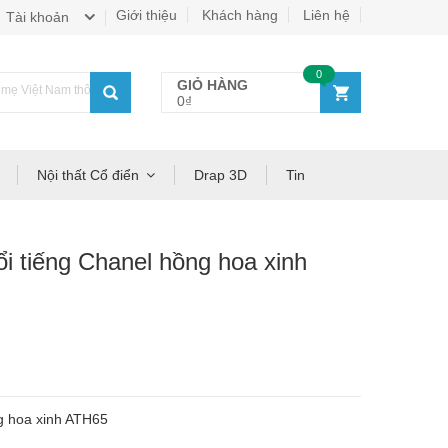
Giới thiệu
Khách hàng
Liên hệ
Tài khoản
0
GIỎ HÀNG
ẹ Việt Nam thông thái!
0₫
Nội thất Cổ điển
Drap 3D
Tin
 tiếng Chanel hồng hoa xinh
ng hoa xinh ATH65