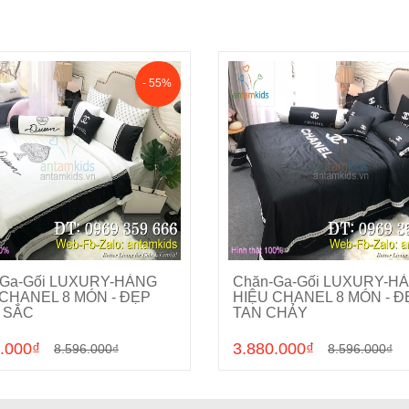
- 55%
-Ga-Gối LUXURY-HÀNG
Chăn-Ga-Gối LUXURY-H
Cho vào giỏ hàng
Cho vào giỏ hàng
 CHANEL 8 MÓN - ĐẸP
HIỆU CHANEL 8 MÓN - Đ
 SẮC
TAN CHẢY
.000₫
3.880.000₫
8.596.000₫
8.596.000₫