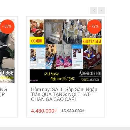
- 55%
- 72%
ÀNG
Hôm nay: SALE Sập Sàn–Ngập
DỌN 
Cho vào giỏ hàng
ẸP
Tràn QUÀ TẶNG: NỘI THẤT-
LÝ C
CHĂN GA CAO CẤP!
4.480.000₫
0₫
15.980.000₫