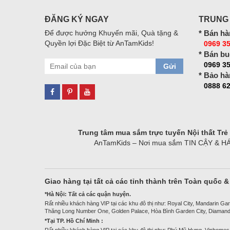
ĐĂNG KÝ NGAY
TRUNG
Để được hưởng Khuyến mãi, Quà tặng &
* Bán hà
Quyền lợi Đặc Biệt từ AnTamKids!
0969 35
* Bán bu
0969 3
Gửi
* Bảo hà
0888 62
Trung tâm mua sắm trực tuyến Nội thất Tr
AnTamKids – Nơi mua sắm TIN CẬY & HÁO H
Giao hàng tại tất cả các tỉnh thành trên Toàn quốc 
*Hà Nội: Tất cả các quận huyện.
Rất nhiều khách hàng VIP tại các khu đô thị như: Royal City, Mandarin Gar
Thăng Long Number One, Golden Palace, Hòa Bình Garden City, Diamand
*Tại TP. Hồ Chí Minh :
Rất nhiều khách hàng VIP tại các khu đô thị như: Phú Mỹ Hưng, Vinhomes