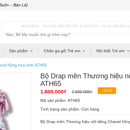
Buôn – Bán Lẻ)
AnTamKids – Nơi mua sắm TIN CẬY & HÁO HỨC của mẹ Việt kiều & m
Sản phẩm
Chăn ga gối Trẻ em
Nội thất Trẻ em
anel hồng hoa xinh ATH65
Bộ Drap mền Thương hiệu nổi
ATH65
-31%
1.800.000₫
2.600.000₫
Mã sản phẩm: ATH65
Tình trạng sản phẩm:
Còn hàng
Bộ Drap mền Thương hiệu nổi tiếng Chanel hồ