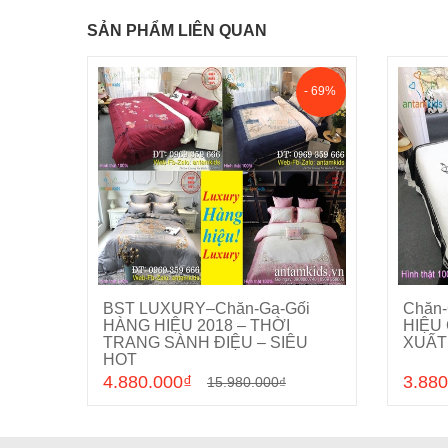
SẢN PHẨM LIÊN QUAN
- 69%
BST LUXURY–Chăn-Ga-Gối
Chăn
Cho vào giỏ hàng
HÀNG HIỆU 2018 – THỜI
HIỆU
TRANG SÀNH ĐIỆU – SIÊU
XUẤT
HOT
4.880.000₫
3.880
15.980.000₫