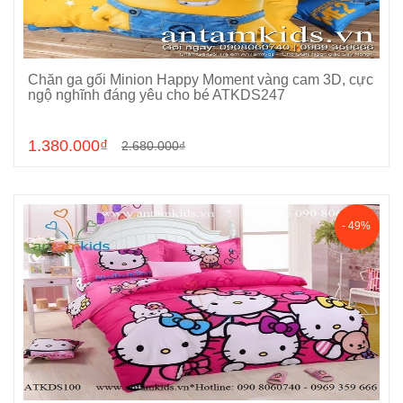
Chăn ga gối Minion Happy Moment vàng cam 3D, cực
Chọn sản phẩm
ngộ nghĩnh đáng yêu cho bé ATKDS247
1.380.000₫
2.680.000₫
- 49%