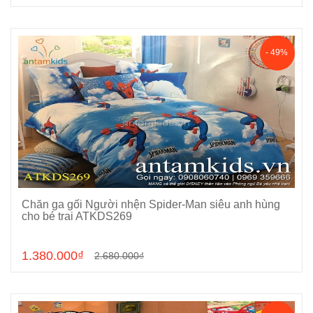
- 49%
Chăn ga gối Người nhện Spider-Man siêu anh hùng
Chọn sản phẩm
cho bé trai ATKDS269
1.380.000₫
2.680.000₫