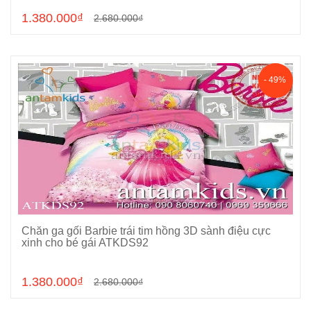
1.380.000₫
2.680.000₫
- 49%
Chăn ga gối Barbie trái tim hồng 3D sành điệu cực
Chọn sản phẩm
xinh cho bé gái ATKDS92
1.380.000₫
2.680.000₫