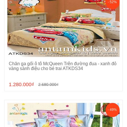
- 52%
Chăn ga gối ô tô McQueen Trên đường đua - xanh đỏ
Chọn sản phẩm
vàng sành điệu cho bé trai ATKDS34
1.280.000₫
2.680.000₫
- 49%