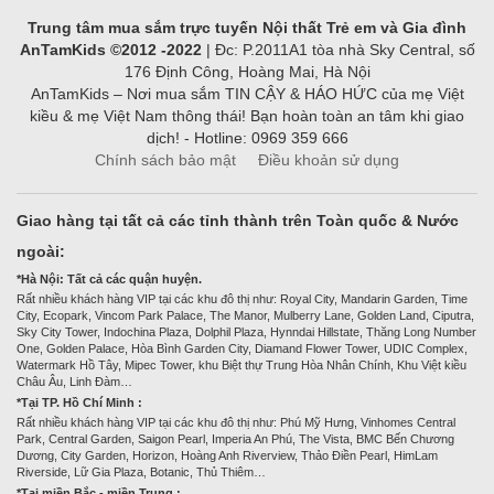
Trung tâm mua sắm trực tuyến Nội thất Trẻ em và Gia đình
AnTamKids ©2012 -2022
| Đc: P.2011A1 tòa nhà Sky Central, số
176 Định Công, Hoàng Mai, Hà Nội
AnTamKids – Nơi mua sắm TIN CẬY & HÁO HỨC của mẹ Việt
kiều & mẹ Việt Nam thông thái! Bạn hoàn toàn an tâm khi giao
dịch! - Hotline: 0969 359 666
Chính sách bảo mật
Điều khoản sử dụng
Giao hàng tại tất cả các tỉnh thành trên Toàn quốc & Nước
ngoài:
*Hà Nội: Tất cả các quận huyện.
Rất nhiều khách hàng VIP tại các khu đô thị như: Royal City, Mandarin Garden, Time
City, Ecopark, Vincom Park Palace, The Manor, Mulberry Lane, Golden Land, Ciputra,
Sky City Tower, Indochina Plaza, Dolphil Plaza, Hynndai Hillstate, Thăng Long Number
One, Golden Palace, Hòa Bình Garden City, Diamand Flower Tower, UDIC Complex,
Watermark Hồ Tây, Mipec Tower, khu Biệt thự Trung Hòa Nhân Chính, Khu Việt kiều
Châu Âu, Linh Đàm…
*Tại TP. Hồ Chí Minh :
Rất nhiều khách hàng VIP tại các khu đô thị như: Phú Mỹ Hưng, Vinhomes Central
Park, Central Garden, Saigon Pearl, Imperia An Phú, The Vista, BMC Bến Chương
Dương, City Garden, Horizon, Hoàng Anh Riverview, Thảo Điền Pearl, HimLam
Riverside, Lữ Gia Plaza, Botanic, Thủ Thiêm…
*Tại miền Bắc - miền Trung :