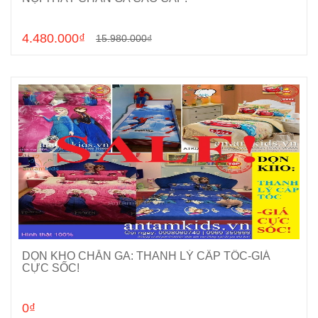
4.480.000₫
15.980.000₫
DỌN KHO CHĂN GA: THANH LÝ CẤP TỐC-GIÁ
Cho vào giỏ hàng
CỰC SỐC!
0₫