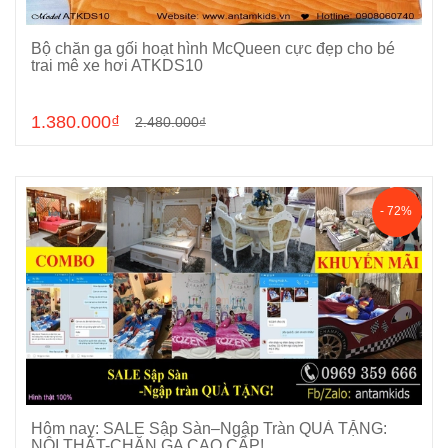
Bộ chăn ga gối hoạt hình McQueen cực đẹp cho bé
Chọn sản phẩm
trai mê xe hơi ATKDS10
1.380.000₫
2.480.000₫
- 72%
Hôm nay: SALE Sập Sàn–Ngập Tràn QUÀ TẶNG:
Cho vào giỏ hàng
NỘI THẤT-CHĂN GA CAO CẤP!