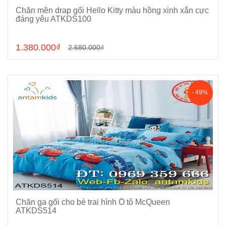
Chăn mền drap gối Hello Kitty màu hồng xinh xắn cực
Chọn sản phẩm
đáng yêu ATKDS100
1.380.000₫
2.680.000₫
- 49%
Chăn ga gối cho bé trai hình Ô tô McQueen
Chọn sản phẩm
ATKDS514