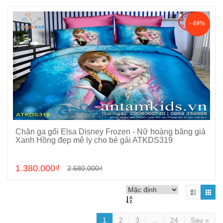
- 49%
Chăn ga gối Elsa Disney Frozen - Nữ hoàng băng giá
Chọn sản phẩm
Xanh Hồng đẹp mê ly cho bé gái ATKDS319
1.380.000₫
2.680.000₫
1
2
3
...
24
Sau »