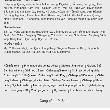
Hải phòng, Quảng ninh, Ninh bình, Hải dương, Điện biên, Bắc ninh, Bắc giang, Thái
nguyên, Vĩnh phúc, Nam định, Thái bình, Việt trì, Phú Thọ, Hưng yên, Tuyên quang,
Bắc kạn, Lào cai, Lai châu, Sơn la, Hà giang, Hòa bình, Yên bái, Lạng sơn, Hà nam.
Đà nẵng, Nghệ an, Thanh hóa, Huế, Khánh hòa, Đak lak, Gia lai, Kon tum, Quảng
bình, Quảng ngãi, Quảng nam, Bình thuận, Phú yên, Buôn ma thuật, Quy nhơn Bình
định,
*Tại miền Nam :
Bà Rịa - Vũng tàu, Bình dương, Đồng nai, Cần thơ, Đà lạt, Lâm đồng, Kiên giang, Phú
Quốc, Sóc Trăng, An giang, Tiền giang, Trà vinh, Long an, Bình phước, An giang, Vĩnh
long, Đồng tháp, Hậu Giang, Bạc Liêu, Cà mau.
*Nước ngoài :
Mỹ, California, Nhật, Hàn Quốc, Hồng Kông, Singapo, Malaysia, Đức, Pháp, Anh,
Dubai, Macao, Ba Lan, Hà Lan, Thụy Sĩ, Úc, Melbourne…
Nội thất trẻ em
Phòng ngủ cho bé trai bé gái
Giường tầng trẻ em
Giường ô tô
|
|
|
|
Bàn học trẻ em
Ghế học trẻ em
Chăn ga gối trẻ em
Chăn ga gối công chúa
|
|
|
|
Chăn ga gối ô tô McQueen
Chăn ga gối Hello Kitty
Chăn ga gối Doremon
Chăn
|
|
|
ga gối Minion
Chăn ga gối siêu nhân
Bộ drap Disney Frozen
Chăn ga gối hoạt
|
|
|
hình
Nội thất cổ điển
Nội thất phòng ngủ
Nội thất phòng khách
Nội thất phòng
|
|
|
|
ăn
Chăn ga gối 3D
Chăn ga gối đệm
Bộ sưu tập
Feedback của khách hàng
|
|
|
|
Cung cấp bởi Sapo.