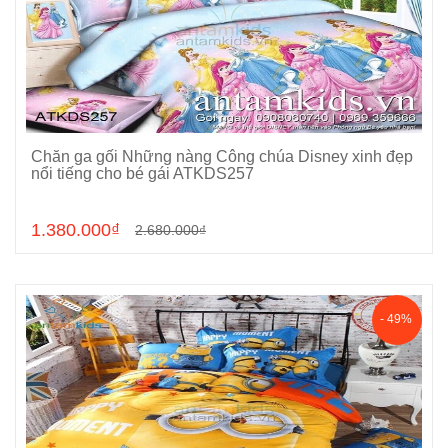
Chăn ga gối Những nàng Công chúa Disney xinh đẹp
Chọn sản phẩm
nổi tiếng cho bé gái ATKDS257
1.380.000₫
2.680.000₫
- 49%