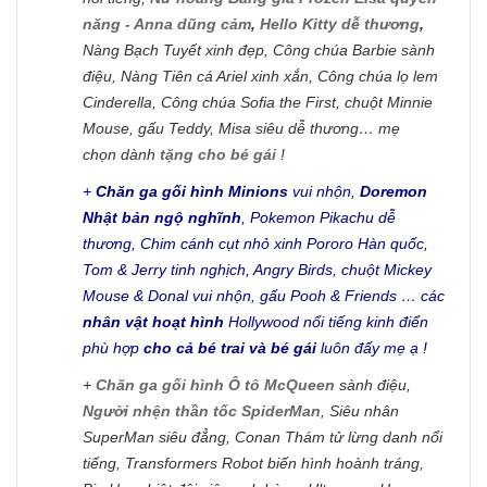
năng - Anna dũng cảm
,
Hello Kitty dễ thương
,
Nàng Bạch Tuyết xinh đẹp, Công chúa Barbie sành
điệu, Nàng Tiên cá Ariel xinh xắn, Công chúa lọ lem
Cinderella, Công chúa Sofia the First, chuột Minnie
Mouse, gấu Teddy, Misa siêu dễ thương… mẹ
chọn dành
tặng cho bé gái
!
+
Chăn ga gối hình Minions
vui nhộn,
Doremon
Nhật bản ngộ nghĩnh
, Pokemon Pikachu dễ
thương, Chim cánh cụt nhỏ xinh Pororo Hàn quốc,
Tom & Jerry tinh nghịch, Angry Birds, chuột Mickey
Mouse & Donal vui nhộn, gấu Pooh & Friends … các
nhân vật hoạt hình
Hollywood nổi tiếng kinh điển
phù hợp
cho cả bé trai và bé gái
luôn đấy mẹ ạ !
+
Chăn ga gối hình Ô tô McQueen
sành điệu,
Người nhện thần tốc SpiderMan
, Siêu nhân
SuperMan siêu đẳng, Conan Thám tử lừng danh nổi
tiếng, Transformers Robot biến hình hoành tráng,