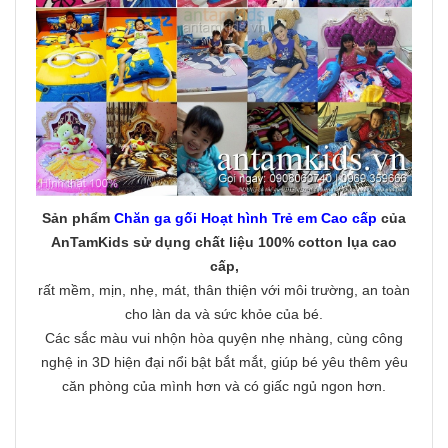
Sản phẩm
Chăn ga gối Hoạt hình Trẻ em Cao cấp
của
AnTamKids
sử dụng chất liệu 100% cotton lụa cao
cấp
,
rất mềm, mịn, nhẹ, mát, thân thiện với môi trường, an toàn
cho làn da và sức khỏe của bé.
Các sắc màu vui nhộn hòa quyện nhẹ nhàng, cùng công
nghệ in 3D hiện đại nổi bật bắt mắt, giúp bé yêu thêm yêu
căn phòng của mình hơn và có giấc ngủ ngon hơn.