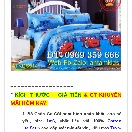
_ _ _ _ _ _ _ _ _ _ _ _ _ _ _ _ _ _
*
KÍCH THƯỚC - GIÁ TIỀN
& CT KHUYẾN
MÃI HÔM NAY:
1.
Bộ Chăn Ga Gối hoạt hình nhập khẩu cho bé
yêu, size
1m6
, chất liệu vải 100%
Cotton
lụa Satin
cao cấp mát mịn-rất xịn, kiểu may
Trơn-