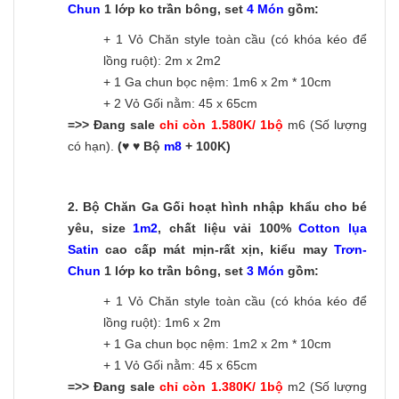
C
hun
1 lớp ko trần bông, set
4 Món
gồm:
+ 1 Vỏ Chăn style toàn cầu (có khóa kéo để
lồng ruột): 2m x 2m2
+ 1 Ga chun bọc nệm: 1m6 x 2m * 10cm
+ 2 Vỏ Gối nằm: 45 x 65cm
=>> Đang sale
chỉ còn 1.580K/ 1bộ
m6 (Số lượng
có hạn).
(♥ ♥ Bộ
m8
+ 100K)
2.
Bộ Chăn Ga Gối hoạt hình nhập khẩu cho bé
yêu, size
1m2
, chất liệu vải 100%
Cotton lụa
Satin
cao cấp mát mịn-rất xịn, kiểu may
Trơn-
C
hun
1 lớp ko trần bông, set
3 Món
gồm:
+ 1 Vỏ Chăn style toàn cầu (có khóa kéo để
lồng ruột): 1m6 x 2m
+ 1 Ga chun bọc nệm: 1m2 x 2m * 10cm
+ 1 Vỏ Gối nằm: 45 x 65cm
=>> Đang sale
chỉ còn 1.380K/ 1bộ
m2 (Số lượng