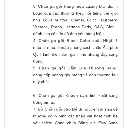
3.
Chăn ga gối Hàng hiệu
Luxury Brands: in
Logo của các thương hiệu nổi tiếng thế giới
như Louis Vuitton, Chanel, Gucci, Burberry,
Versace, Prada, Hermes Paris, D&G, Dior…
dành cho các tín đồ tình yêu hàng hiệu.
4.
Chăn ga gối Block Color xuất Nhật
: 1
màu, 2 màu, 3 màu phong cách châu Âu, phối
Quilt kinh điển đơn giản nhẹ nhàng đầy sang
trọng.
5.
Chăn ga gối Gấm Lụa Thượng hạng
:
đẳng cấp hoàng gia mang vẻ đẹp thượng lưu
quý phái.
6.
Chăn ga gối Khách sạn
: tinh khiết sang
trọng êm ái.
7.
Bộ Chăn gối cho Bé đi học
: êm ái siêu dễ
thương có in hình các nhân vật hoạt hình bé
yêu thích: Công chúa Băng giá Elsa Anna