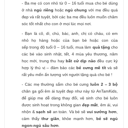
- Ba mẹ có con nhỏ từ 0 – 16 tuổi mua cho bé dùng
ở nhà
ngủ riêng
hoặc
ngủ chung
với mẹ đều quá
đẹp và rất tuyệt, bởi các ba mẹ đều luôn muốn chăm
sóc tốt nhất cho con ở mọi lúc mọi nơi.
- Bạn là cô, dì, chú, bác, anh, chị có cháu, có em
nhỏ họ hàng hoặc của bạn bè hoặc con của
sếp trong độ tuổi 0 – 16 tuổi, mua làm
quà tặng
cho
các bé vào sinh nhật, tết, 4 mùa yêu thương, năm
học mới, trung thu hay
bất cứ dịp nào
đều cực kỳ
hợp lý thú vị – đảm bảo các
bé cưng mê tít
và sẽ
rất yêu mến ấn tượng với người tặng quà cho bé !
- Các mẹ thường sắm cho bé cưng
luôn 2 – 3 bộ
chăn ga gối êm ái tuyệt đẹp như này từ AnTamKids,
để giúp mẹ dễ dàng thay đổi, vệ sinh cho bé luôn
được sinh hoạt trong không gian
đẹp mắt
, êm ái, vui
nhộn &
sạch sẽ
an toàn. Và bé sẽ
vui sướng hơn
,
cảm thấy
thư giãn
, khỏe mạnh hơn,
bé sẽ ngủ
ngon-ngủ sâu hơn
.