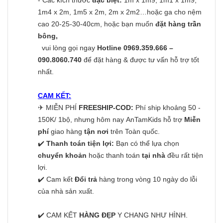
1m4 x 2m, 1m5 x 2m, 2m x 2m2…hoặc ga cho nệm
cao 20-25-30-40cm, hoặc bạn muốn
đặt hàng trần
bông,
vui lòng gọi ngay
Hotline 0969.359.666 –
090.8060.740
để đặt hàng & được tư vấn hỗ trợ tốt
nhất.
CAM KẾT:
✈
MIỄN PHÍ
FREESHIP-COD:
Phí ship khoảng 50 -
150K/ 1bộ, nhưng hôm nay AnTamKids hỗ trợ
Miễn
phí
giao hàng
tận nơi
trên Toàn quốc.
✔️
Thanh toán tiện lợi:
Bạn có thể lựa chọn
chuyển khoản
hoặc thanh toán
tại nhà
đều rất tiện
lợi.
✔️ Cam kết
Đổi trả
hàng trong vòng 10 ngày do lỗi
của nhà sản xuất.
✔️ CAM KẾT
HÀNG ĐẸP
Y CHANG NHƯ HÌNH.