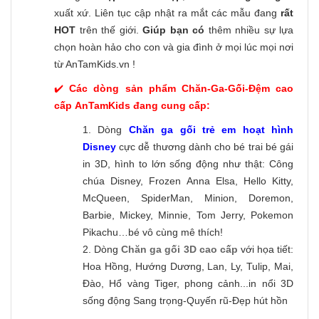
xuất xứ. Liên tục cập nhật ra mắt các mẫu đang
rất
HOT
trên thế giới.
Giúp bạn có
thêm nhiều sự lựa
chọn hoàn hảo cho con và gia đình ở mọi lúc mọi nơi
từ AnTamKids.vn !
✔️
Các dòng sản phẩm Chăn-Ga-Gối-Đệm cao
cấp AnTamKids đang cung cấp:
1. Dòng
Chăn ga gối trẻ em hoạt hình
Disney
cực dễ thương dành cho bé trai bé gái
in 3D, hình to lớn sống động như thật: Công
chúa Disney, Frozen Anna Elsa, Hello Kitty,
McQueen, SpiderMan, Minion, Doremon,
Barbie, Mickey, Minnie, Tom Jerry, Pokemon
Pikachu…bé vô cùng mê thích!
2. Dòng
Chăn ga gối 3D cao cấp
với họa tiết:
Hoa Hồng, Hướng Dương, Lan, Ly, Tulip, Mai,
Đào, Hổ vàng Tiger, phong cảnh...in nổi 3D
sống động Sang trọng-Quyến rũ-Đẹp hút hồn