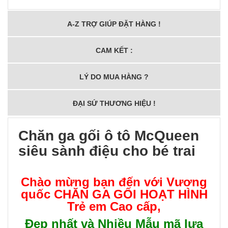
A-Z TRỢ GIÚP ĐẶT HÀNG !
CAM KẾT :
LÝ DO MUA HÀNG ?
ĐẠI SỨ THƯƠNG HIỆU !
Chăn ga gối ô tô McQueen
siêu sành điệu cho bé trai
Chào mừng bạn đến với Vương
quốc
CHĂN GA GỐI HOẠT HÌNH
Trẻ em Cao cấp
,
Đẹp nhất và Nhiều Mẫu mã lựa