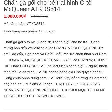
Chăn ga gối cho bé trai hình Ô tô
McQueen ATKDS514
1.380.000₫
2.180.000₫
Mã sản phẩm: ATKDS514
Tình trạng sản phẩm:
Còn hàng
Chăn ga gối ô tô McQueen siêu sành điệu cho bé trai Chào
mừng bạn đến với Vương quốc CHĂN GA GỐI HOẠT HÌNH Trẻ
em Cao cấp, Đẹp nhất và Nhiều Mẫu mã lựa chọn nhất Việt Nam
! HÔM NAY, MẸ CHỌN BỘ CHĂN-GA-GỐI có NHÂN VẬT HOẠT
HÌNH nào CHO CON ? ✔ Ô tô McQueen sành điệu ? Người nhện
thần tốc SpiderMan ? ✔ Nữ hoàng băng giá Elsa quyền năng ?
Công chúa Anna dũng cảm ? ✔ Hello Kitty dễ thương ? Doremon
ngộ nghĩnh ? Minions vui nhộn? THẬT TUYỆT! TẤT CẢ CÁC
NHÂN VẬT HOẠT HÌNH NỔI TIẾNG THẾ GIỚI MỌI TRẺ EM MÊ
THÍCH, ĐỀU CÓ TRÊN CÁC BỘ SẢN...