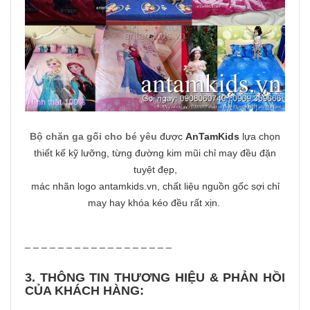
Bộ chăn ga gối cho bé yêu
được
AnTamKids
lựa chọn
thiết kế kỹ lưỡng, từng đường kim mũi chỉ may đều đặn
tuyệt đẹp,
mác nhãn logo antamkids.vn, chất liệu nguồn gốc sợi chỉ
may hay khóa kéo đều rất xịn.
_ _ _ _ _ _ _ _ _ _ _ _ _ _ _ _ _ _
3. THÔNG TIN THƯƠNG HIỆU & PHẢN HỒI
CỦA KHÁCH HÀNG: