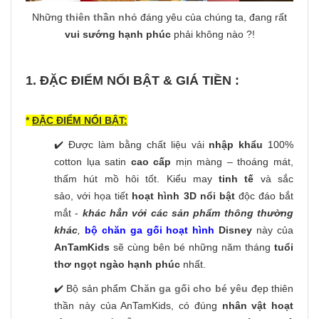
Những
thiên thần nhỏ
đáng yêu của chúng ta, đang rất
vui sướng hạnh phúc
phải không nào ?!
1. ĐẶC ĐIỂM NỔI BẬT & GIÁ TIỀN :
*
ĐẶC ĐIỂM NỔI BẬT:
✔️ Được làm bằng chất liệu vải
nhập khẩu
100%
cotton lụa satin
cao cấp
mịn màng – thoáng mát,
thấm hút mồ hôi tốt. Kiểu may
tinh tế
và sắc
sảo, với họa tiết
hoạt hình 3D nổi bật
độc đáo bắt
mắt -
khác hẳn với các sản phẩm thông thường
khác
,
bộ chăn ga gối hoạt hình
Disney
này của
AnTamKids
sẽ cùng bên bé những năm tháng
tuổi
thơ ngọt ngào hạnh phúc
nhất.
✔️ Bộ sản phẩm
Chăn ga gối cho bé yêu
đẹp thiên
thần này của AnTamKids, có đúng
nhân vật hoạt