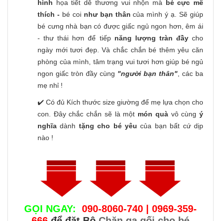
hình
họa tiết dễ thương vui nhộn
mà
bé cực mê
thích -
bé coi
như bạn thân
của mình ý ạ. Sẽ giúp
bé cưng nhà bạn có được giấc ngủ ngon hơn, êm ái
- thư thái hơn để tiếp
năng lượng tràn đầy
cho
ngày mới tươi đẹp. Và chắc chắn bé thêm yêu căn
phòng của mình, tâm trạng vui tươi hơn giúp bé ngủ
ngon giấc tròn đầy cùng
"người bạn thân"
, các ba
mẹ nhỉ !
✔️ Có đủ Kích thước size giường để mẹ lựa chọn cho
con. Đây chắc chắn sẽ là một
món quà
vô cùng
ý
nghĩa
dành
tặng cho bé yêu
của bạn bất cứ dịp
nào !
GỌI NGAY:
090-8060-740 | 0969-359-
666
để đặt Bộ
Chăn ga gối cho bé