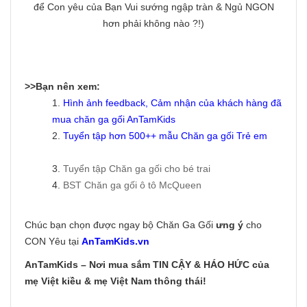
để Con yêu của Bạn Vui sướng ngập tràn & Ngủ NGON
hơn phải không nào ?!)
>>Bạn nên xem:
1.
Hình ảnh feedback, Cảm nhận của khách hàng đã
mua chăn ga gối AnTamKids
2.
Tuyển tập hơn 500++ mẫu
Chăn ga gối Trẻ em
3.
Tuyển tập Chăn ga gối cho bé trai
4.
BST Chăn ga gối ô tô McQueen
Chúc bạn chọn được ngay bộ Chăn Ga Gối
ưng ý
cho
CON Yêu tại
AnTamKids.vn
AnTamKids – Nơi mua sắm TIN CẬY & HÁO HỨC của
mẹ Việt kiều & mẹ Việt Nam thông thái!