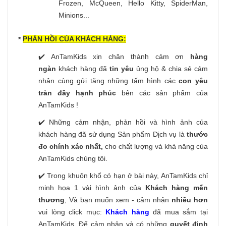
Frozen, McQueen, Hello Kitty, SpiderMan,
Minions...
PHẢN HỒI CỦA KHÁCH HÀNG:
*
✔️ AnTamKids xin chân thành cảm ơn
hàng
ngàn
khách hàng đã
tin yêu
ủng hộ & chia sẻ cảm
nhận cùng gửi tặng những tấm hình các
con yêu
tràn đầy hạnh phúc
bên các sản phẩm của
AnTamKids !
✔️ Những cảm nhận, phản hồi và hình ảnh của
khách hàng đã sử dụng Sản phẩm Dịch vụ là
thước
đo chính xác nhất,
cho chất lượng và khả năng của
AnTamKids chúng tôi.
✔️ Trong khuôn khổ có hạn ở bài này, AnTamKids chỉ
minh họa 1 vài hình ảnh của
Khách hàng mến
thương
, Và bạn muốn xem - cảm nhận
nhiều hơn
vui lòng click mục:
Khách hàng
đã mua sắm tại
AnTamKids. Để cảm nhận và có những
quyết định