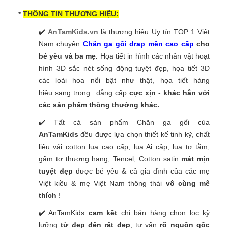
THÔNG TIN THƯƠNG HIỆU:
*
✔️
AnTamKids.vn
là thương hiệu Uy tín TOP 1 Việt
Nam chuyên
Chăn ga gối drap mền cao cấp
cho
bé yêu và ba mẹ.
Họa tiết in hình các nhân vật hoạt
hình 3D sắc nét sống động tuyệt đẹp, họa tiết 3D
các loài hoa nổi bật như thật, họa tiết hàng
hiệu sang trọng...đẳng cấp
cực xịn
-
khác hẳn với
các sản phẩm thông thường khác.
✔️ Tất cả sản phẩm Chăn ga gối của
AnTamKids
đều được lựa chọn thiết kế tinh kỹ, chất
liệu vải cotton lụa cao cấp, lụa Ai cập, lụa tơ tằm,
gấm tơ thượng hạng, Tencel, Cotton satin
mát mịn
tuyệt đẹp
được bé yêu & cả gia đình của các mẹ
Việt kiều & mẹ Việt Nam thông thái
vô cùng mê
thích
!
✔️ AnTamKids
cam kết
chỉ bán hàng chọn lọc kỹ
lưỡng
từ đẹp đến rất đẹp
, tư vấn
rõ nguồn gốc