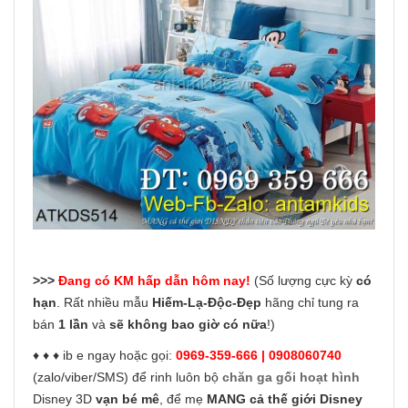
>>>
Đang có KM hấp dẫn hôm nay!
(Số lượng cực kỳ
có
hạn
. Rất nhiều mẫu
Hiếm-Lạ-Độc-Đẹp
hãng chỉ tung ra
bán
1 lần
và
sẽ không bao giờ có nữa
!)
♦ ♦ ♦ ib e ngay hoặc gọi:
0969-359-666 | 0908060740
(zalo/viber/SMS) để rinh luôn bộ
chăn ga gối hoạt hình
Disney 3D
vạn bé mê
, để mẹ
MANG cả thế giới Disney