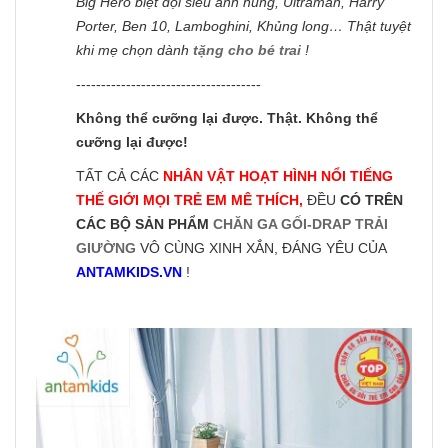
Big Hero biệt đội siêu anh hùng, Ultraman, Harry
Porter, Ben 10, Lamboghini, Khủng long… Thật tuyệt
khi mẹ chọn dành
tặng cho bé trai
!
-------------------------------------
Không thể cưỡng lại được. Thật. Không thể
cưỡng lại được!
TẤT CẢ CÁC
NHÂN VẬT HOẠT HÌNH NỔI TIẾNG
THẾ GIỚI MỌI TRẺ EM MÊ THÍCH,
ĐỀU
CÓ TRÊN
CÁC BỘ SẢN PHẨM
CHĂN GA GỐI-DRAP TRẢI
GIƯỜNG
VÔ CÙNG XINH XẮN, ĐÁNG YÊU CỦA
ANTAMKIDS.VN
!