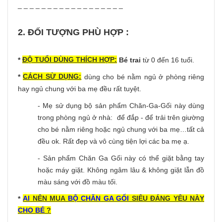
_ _ _ _ _ _ _ _ _ _ _ _ _ _ _ _ _ _
2. ĐỐI TƯỢNG PHÙ HỢP :
ĐỘ TUỔI DÙNG THÍCH HỢP:
*
Bé trai
từ 0 đến 16 tuổi.
CÁCH SỪ DỤNG:
*
dùng cho bé nằm ngủ ở phòng riêng
hay ngủ chung với ba mẹ đều rất tuyệt.
- Mẹ sử dụng bộ sản phẩm Chăn-Ga-Gối này dùng
trong phòng ngủ ở nhà: để đắp - để trải trên giường
cho bé nằm riêng hoặc ngủ chung với ba mẹ…tất cả
đều ok. Rất đẹp và vô cùng tiện lợi các ba mẹ ạ.
- Sản phẩm Chăn Ga Gối này có thể giặt bằng tay
hoặc máy giặt. Không ngâm lâu & không giặt lẫn đồ
màu sáng với đồ màu tối.
AI
NÊN MUA
BỘ CHĂN GA GỐI
SIÊU ĐÁNG YÊU NÀY
*
CHO BÉ
?