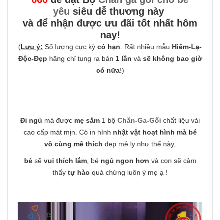
yêu
siêu dễ thương này
và để nhận được ưu đãi tốt nhất hôm
nay!
(
Lưu ý:
Số lượng cực kỳ
có hạn
. Rất nhiều mẫu
Hiếm-Lạ-
Độc-Đẹp
hãng chỉ tung ra bán
1 lần
và
sẽ không bao giờ
có nữa
!)
Đi ngủ
mà được
mẹ sắm
1 bộ
Chăn-Ga-Gối
chất liệu vải
cao cấp mát mịn. Có in hình
nhật vật hoạt hình mà bé
vô cùng mê thích
đẹp mê ly như thế này,
bé
sẽ
vui thích lắm
, bé
ngủ ngon hơn
và con sẽ cảm
thấy
tự hào
quá chừng luôn ý mẹ ạ !