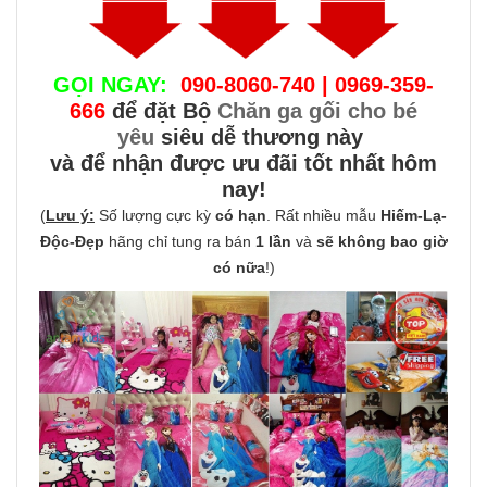
GỌI NGAY:
090-8060-740 | 0969-359-
666
để đặt Bộ
Chăn ga gối cho bé
yêu
siêu dễ thương này
và để nhận được ưu đãi tốt nhất hôm
nay!
(
Lưu ý:
Số lượng cực kỳ
có hạn
. Rất nhiều mẫu
Hiếm-Lạ-
Độc-Đẹp
hãng chỉ tung ra bán
1 lần
và
sẽ không bao giờ
có nữa
!)