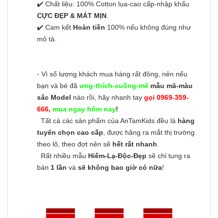
✔️ Chất liệu: 100% Cotton lụa-cao cấp-nhập khẩu
CỰC ĐẸP & MÁT MỊN
.
✔️ Cam kết
Hoàn tiền
100% nếu không đúng như
mô tả.
- Vì số lượng khách mua hàng rất đông, nên nếu
bạn và bé đã
ưng-thích-cuồng-mê
mẫu mã-màu
sắc Model
nào rồi, hãy nhanh tay
gọi 0969-359-
666,
mua ngay hôm nay
!
Tất cả các sản phẩm của AnTamKids đều là
hàng
tuyển chọn cao cấp
, được hãng ra mắt thị trường
theo lô, theo đợt nên sẽ
hết rất nhanh
.
Rất nhiều mẫu
Hiếm-Lạ-Độc-Đẹp
sẽ chỉ tung ra
bán
1 lần
và
sẽ không bao giờ có nữa
!