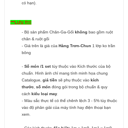
có hạn).
***LƯU Ý!!!
- Bộ sản phẩm Chăn-Ga-Gối
không
bao gồm ruột
chăn & ruột gối
- Giá trên là giá của
Hàng Trơn-Chun
1 lớp ko trần
bông
-
Số món /1 set
tùy thuộc vào Kích thước của bộ
chuẩn. Hình ảnh chỉ mang tính minh họa chung
Catalogue,
giá tiền
sẽ phụ thuộc vào
kích
thước
,
số món
đóng gói trong bộ chuẩn & quy
cách
kiểu loại may
.
- Màu sắc thực tế có thể chênh lệch 3 - 5% tùy thuộc
vào độ phân giải của máy tính hay điện thoại bạn
xem.
- Các kích thước
đặc biệt:
1m x 1m9, 1m1 x 1m9,