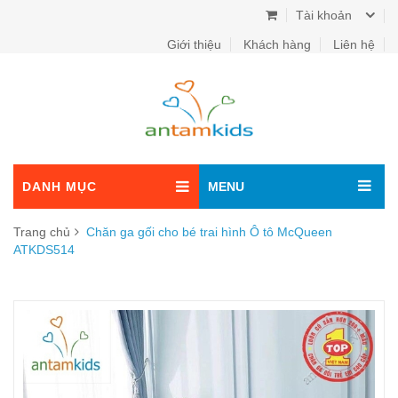
Tài khoản
Giới thiệu
Khách hàng
Liên hệ
DANH MỤC
MENU
Trang chủ
Chăn ga gối cho bé trai hình Ô tô McQueen
ATKDS514