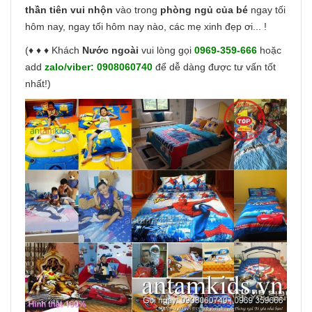
thần tiên vui nhộn
vào trong
phòng ngủ của bé
ngay tối
hôm nay, ngay tối hôm nay nào, các mẹ xinh đẹp ơi... !
(♦ ♦ ♦ Khách
Nước ngoài
vui lòng gọi
0969-359-666
hoặc
add
zalo/viber:
0908060740
để dễ dàng được tư vấn tốt
nhất!)