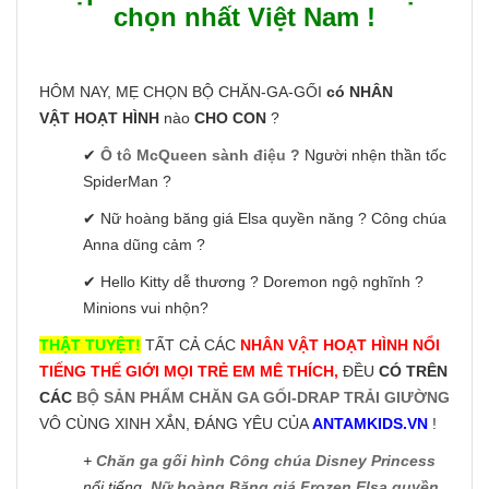
chọn nhất Việt Nam !
HÔM NAY, MẸ CHỌN BỘ CHĂN-GA-GỐI
có NHÂN
VẬT HOẠT HÌNH
nào
CHO CON
?
✔
Ô tô McQueen sành điệu ?
Người nhện thần tốc
SpiderMan ?
✔ Nữ hoàng băng giá Elsa quyền năng ? Công chúa
Anna dũng cảm ?
✔ Hello Kitty dễ thương ? Doremon ngộ nghĩnh ?
Minions vui nhộn?
THẬT TUYỆT!
TẤT CẢ CÁC
NHÂN VẬT HOẠT HÌNH NỔI
TIẾNG THẾ GIỚI MỌI TRẺ EM MÊ THÍCH,
ĐỀU
CÓ TRÊN
CÁC
BỘ SẢN PHẨM CHĂN GA GỐI-DRAP TRẢI GIƯỜNG
VÔ CÙNG XINH XẮN, ĐÁNG YÊU CỦA
ANTAMKIDS.VN
!
+
Chăn ga gối hình Công chúa Disney Princess
nổi tiếng,
Nữ hoàng Băng giá Frozen Elsa quyền