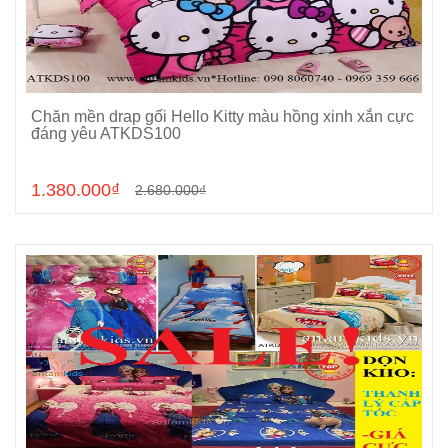
Chăn mền drap gối Hello Kitty màu hồng xinh xắn cực
Chọn sản phẩm
đáng yêu ATKDS100
1.380.000₫
2.680.000₫