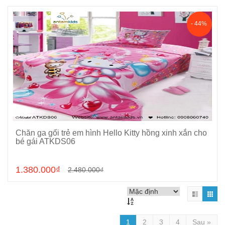
- 44%
Chăn ga gối trẻ em hình Hello Kitty hồng xinh xắn cho
Chọn sản phẩm
bé gái ATKDS06
1.380.000₫
2.480.000₫
1
2
3
4
Sau »