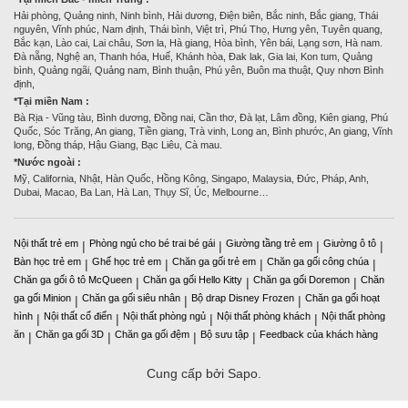
Hải phòng, Quảng ninh, Ninh bình, Hải dương, Điện biên, Bắc ninh, Bắc giang, Thái
nguyên, Vĩnh phúc, Nam định, Thái bình, Việt trì, Phú Thọ, Hưng yên, Tuyên quang,
Bắc kạn, Lào cai, Lai châu, Sơn la, Hà giang, Hòa bình, Yên bái, Lạng sơn, Hà nam.
Đà nẵng, Nghệ an, Thanh hóa, Huế, Khánh hòa, Đak lak, Gia lai, Kon tum, Quảng
bình, Quảng ngãi, Quảng nam, Bình thuận, Phú yên, Buôn ma thuật, Quy nhơn Bình
định,
*Tại miền Nam :
Bà Rịa - Vũng tàu, Bình dương, Đồng nai, Cần thơ, Đà lạt, Lâm đồng, Kiên giang, Phú
Quốc, Sóc Trăng, An giang, Tiền giang, Trà vinh, Long an, Bình phước, An giang, Vĩnh
long, Đồng tháp, Hậu Giang, Bạc Liêu, Cà mau.
*Nước ngoài :
Mỹ, California, Nhật, Hàn Quốc, Hồng Kông, Singapo, Malaysia, Đức, Pháp, Anh,
Dubai, Macao, Ba Lan, Hà Lan, Thụy Sĩ, Úc, Melbourne…
Nội thất trẻ em
Phòng ngủ cho bé trai bé gái
Giường tầng trẻ em
Giường ô tô
|
|
|
|
Bàn học trẻ em
Ghế học trẻ em
Chăn ga gối trẻ em
Chăn ga gối công chúa
|
|
|
|
Chăn ga gối ô tô McQueen
Chăn ga gối Hello Kitty
Chăn ga gối Doremon
Chăn
|
|
|
ga gối Minion
Chăn ga gối siêu nhân
Bộ drap Disney Frozen
Chăn ga gối hoạt
|
|
|
hình
Nội thất cổ điển
Nội thất phòng ngủ
Nội thất phòng khách
Nội thất phòng
|
|
|
|
ăn
Chăn ga gối 3D
Chăn ga gối đệm
Bộ sưu tập
Feedback của khách hàng
|
|
|
|
Cung cấp bởi Sapo.