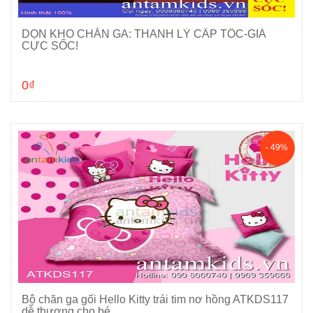
DỌN KHO CHĂN GA: THANH LÝ CẤP TỐC-GIÁ
Cho vào giỏ hàng
CỰC SỐC!
0₫
- 49%
Bộ chăn ga gối Hello Kitty trái tim nơ hồng ATKDS117
Chọn sản phẩm
dễ thương cho bé