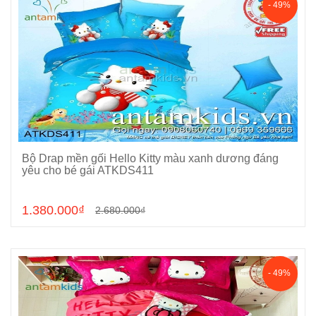
- 49%
Bộ Drap mền gối Hello Kitty màu xanh dương đáng
Chọn sản phẩm
yêu cho bé gái ATKDS411
1.380.000₫
2.680.000₫
- 49%