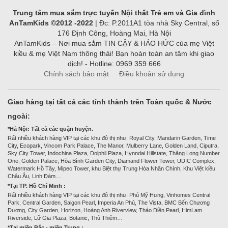
Trung tâm mua sắm trực tuyến Nội thất Trẻ em và Gia đình
AnTamKids ©2012 -2022
| Đc: P.2011A1 tòa nhà Sky Central, số
176 Định Công, Hoàng Mai, Hà Nội
AnTamKids – Nơi mua sắm TIN CẬY & HÁO HỨC của mẹ Việt
kiều & mẹ Việt Nam thông thái! Bạn hoàn toàn an tâm khi giao
dịch! - Hotline: 0969 359 666
Chính sách bảo mật
Điều khoản sử dụng
Giao hàng tại tất cả các tỉnh thành trên Toàn quốc & Nước
ngoài:
*Hà Nội: Tất cả các quận huyện.
Rất nhiều khách hàng VIP tại các khu đô thị như: Royal City, Mandarin Garden, Time
City, Ecopark, Vincom Park Palace, The Manor, Mulberry Lane, Golden Land, Ciputra,
Sky City Tower, Indochina Plaza, Dolphil Plaza, Hynndai Hillstate, Thăng Long Number
One, Golden Palace, Hòa Bình Garden City, Diamand Flower Tower, UDIC Complex,
Watermark Hồ Tây, Mipec Tower, khu Biệt thự Trung Hòa Nhân Chính, Khu Việt kiều
Châu Âu, Linh Đàm…
*Tại TP. Hồ Chí Minh :
Rất nhiều khách hàng VIP tại các khu đô thị như: Phú Mỹ Hưng, Vinhomes Central
Park, Central Garden, Saigon Pearl, Imperia An Phú, The Vista, BMC Bến Chương
Dương, City Garden, Horizon, Hoàng Anh Riverview, Thảo Điền Pearl, HimLam
Riverside, Lữ Gia Plaza, Botanic, Thủ Thiêm…
*Tại miền Bắc - miền Trung :