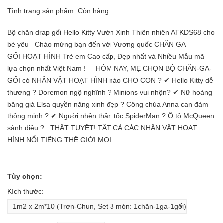
Tình trạng sản phẩm:
Còn hàng
Bộ chăn drap gối Hello Kitty Vườn Xinh Thiên nhiên ATKDS68 cho
bé yêu Chào mừng bạn đến với Vương quốc CHĂN GA
GỐI HOẠT HÌNH Trẻ em Cao cấp, Đẹp nhất và Nhiều Mẫu mã
lựa chọn nhất Việt Nam ! HÔM NAY, MẸ CHỌN BỘ CHĂN-GA-
GỐI có NHÂN VẬT HOẠT HÌNH nào CHO CON ? ✔ Hello Kitty dễ
thương ? Doremon ngộ nghĩnh ? Minions vui nhộn? ✔ Nữ hoàng
băng giá Elsa quyền năng xinh đẹp ? Công chúa Anna can đảm
thông minh ? ✔ Người nhện thần tốc SpiderMan ? Ô tô McQueen
sành điệu ? THẬT TUYỆT! TẤT CẢ CÁC NHÂN VẬT HOẠT
HÌNH NỔI TIẾNG THẾ GIỚI MỌI...
Tùy chọn:
Kích thước: