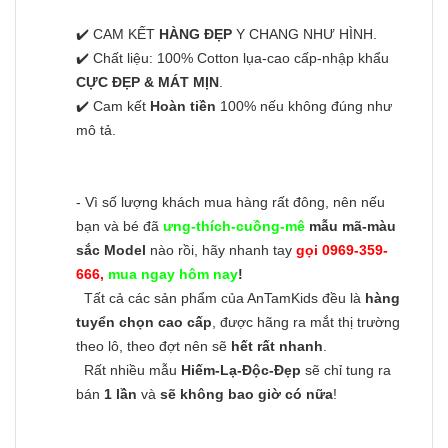
✔️ CAM KẾT
HÀNG ĐẸP
Y CHANG NHƯ HÌNH.
✔️ Chất liệu: 100% Cotton lụa-cao cấp-nhập khẩu
CỰC ĐẸP & MÁT MỊN
.
✔️ Cam kết
Hoàn tiền
100% nếu không đúng như
mô tả.
- Vì số lượng khách mua hàng rất đông, nên nếu
bạn và bé đã
ưng-thích-cuồng-mê
mẫu mã-màu
sắc Model
nào rồi, hãy nhanh tay
gọi 0969-359-
666,
mua ngay hôm nay
!
Tất cả các sản phẩm của AnTamKids đều là
hàng
tuyển chọn cao cấp
, được hãng ra mắt thị trường
theo lô, theo đợt nên sẽ
hết rất nhanh
.
Rất nhiều mẫu
Hiếm-Lạ-Độc-Đẹp
sẽ chỉ tung ra
bán
1 lần
và
sẽ không bao giờ có nữa
!