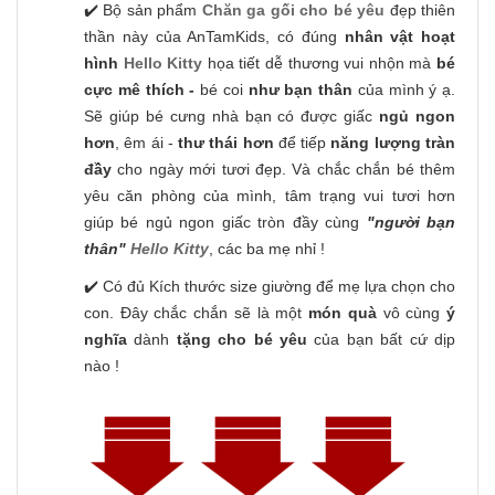
✔️ Bộ sản phẩm
Chăn ga gối cho bé yêu
đẹp thiên
thần này của AnTamKids, có đúng
nhân vật hoạt
hình
Hello Kitty
họa tiết dễ thương vui nhộn
mà
bé
cực mê thích -
bé coi
như bạn thân
của mình ý ạ.
Sẽ giúp bé cưng nhà bạn có được giấc
ngủ ngon
hơn
, êm ái -
thư thái hơn
để tiếp
năng lượng tràn
đầy
cho ngày mới tươi đẹp. Và chắc chắn bé thêm
yêu căn phòng của mình, tâm trạng vui tươi hơn
giúp bé ngủ ngon giấc tròn đầy cùng
"người bạn
thân"
Hello Kitty
, các ba mẹ nhỉ !
✔️ Có đủ Kích thước size giường để mẹ lựa chọn cho
con. Đây chắc chắn sẽ là một
món quà
vô cùng
ý
nghĩa
dành
tặng cho bé yêu
của bạn bất cứ dịp
nào !