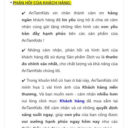
PHẢN HỒI CỦA KHÁCH HÀNG:
*
✔️ AnTamKids xin chân thành cảm ơn
hàng
ngàn
khách hàng đã
tin yêu
ủng hộ & chia sẻ cảm
nhận cùng gửi tặng những tấm hình các
con yêu
tràn đầy hạnh phúc
bên các sản phẩm của
AnTamKids !
✔️ Những cảm nhận, phản hồi và hình ảnh của
khách hàng đã sử dụng Sản phẩm Dịch vụ là
thước
đo chính xác nhất,
cho chất lượng và khả năng của
AnTamKids chúng tôi.
✔️ Trong khuôn khổ có hạn ở bài này, AnTamKids chỉ
minh họa 1 vài hình ảnh của
Khách hàng mến
thương
, Và bạn muốn xem - cảm nhận
nhiều hơn
vui lòng click mục:
Khách hàng
đã mua sắm tại
AnTamKids. Để cảm nhận và có những
quyết định
sáng suốt ngay
, giúp
con yêu
của bạn cũng được
vui sướng hạnh phúc ngay hôm nay
như các