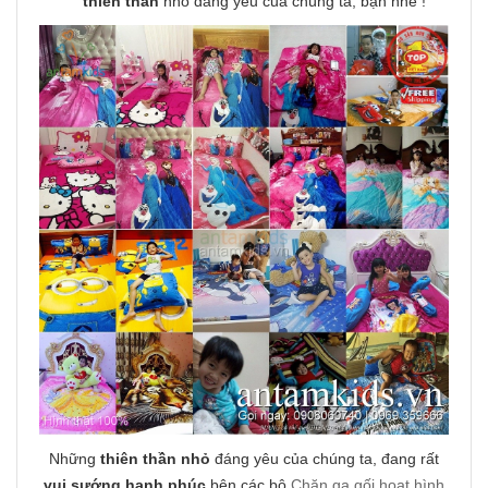
thiên thần
nhỏ đáng yêu của chúng ta, bạn nhé !
Những
thiên thần nhỏ
đáng yêu của chúng ta, đang rất
vui sướng hạnh phúc
bên các bộ
Chăn ga gối hoạt hình