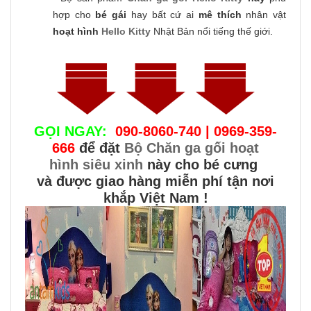
hợp cho
bé gái
hay bất cứ ai
mê thích
nhân vật
hoạt hình
Hello Kitty
Nhật Bản nổi tiếng thế giới.
GỌI NGAY:
090-8060-740 | 0969-359-
666
để đặt
Bộ Chăn ga gối hoạt
hình siêu xinh
này cho bé cưng
và được giao hàng miễn phí tận nơi
khắp Việt Nam !