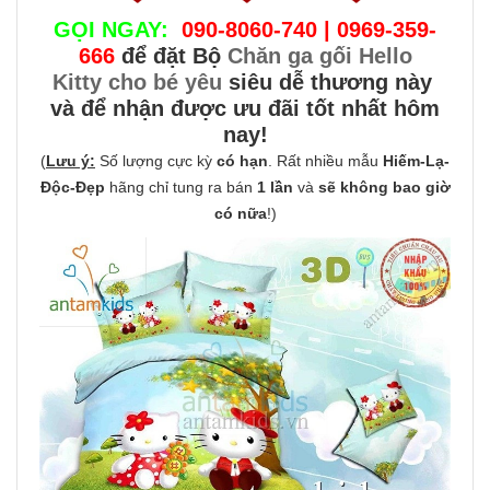
GỌI NGAY:
090-8060-740 | 0969-359-
666
để đặt Bộ
Chăn ga gối Hello
Kitty cho bé yêu
siêu dễ thương này
và để nhận được ưu đãi tốt nhất hôm
nay!
(
Lưu ý:
Số lượng cực kỳ
có hạn
. Rất nhiều mẫu
Hiếm-Lạ-
Độc-Đẹp
hãng chỉ tung ra bán
1 lần
và
sẽ không bao giờ
có nữa
!)