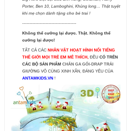
Porter, Ben 10, Lamboghini, Khủng long… Thật tuyệt
khi mẹ chọn dành
tặng cho bé trai
!
-------------------------------------
Không thể cưỡng lại được. Thật. Không thể
cưỡng lại được!
TẤT CẢ CÁC
NHÂN VẬT HOẠT HÌNH NỔI TIẾNG
THẾ GIỚI MỌI TRẺ EM MÊ THÍCH,
ĐỀU
CÓ TRÊN
CÁC BỘ SẢN PHẨM
CHĂN GA GỐI-DRAP TRẢI
GIƯỜNG
VÔ CÙNG XINH XẮN, ĐÁNG YÊU CỦA
ANTAMKIDS.VN
!