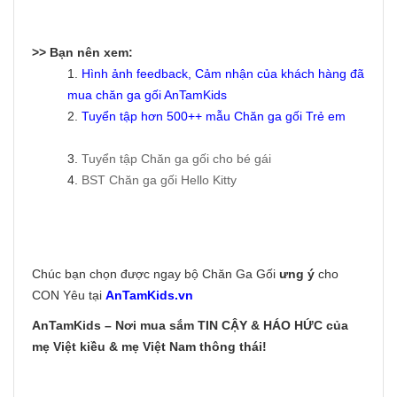
>> Bạn nên xem:
1.
Hình ảnh feedback, Cảm nhận của khách hàng đã
mua chăn ga gối AnTamKids
2.
Tuyển tập hơn 500++ mẫu
Chăn ga gối Trẻ em
3.
Tuyển tập Chăn ga gối cho bé gái
4.
BST Chăn ga gối Hello Kitty
Chúc bạn chọn được ngay bộ Chăn Ga Gối
ưng ý
cho
CON Yêu tại
AnTamKids.vn
AnTamKids – Nơi mua sắm TIN CẬY & HÁO HỨC của
mẹ Việt kiều & mẹ Việt Nam thông thái!