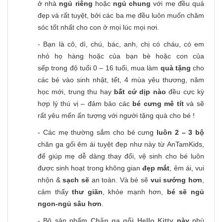
ở nhà
ngủ riêng
hoặc
ngủ chung
với mẹ đều quá
đẹp và rất tuyệt, bởi các ba mẹ đều luôn muốn chăm
sóc tốt nhất cho con ở mọi lúc mọi nơi.
- Bạn là cô, dì, chú, bác, anh, chị có cháu, có em
nhỏ họ hàng hoặc của bạn bè hoặc con của
sếp trong độ tuổi 0 – 16 tuổi, mua làm
quà tặng
cho
các bé vào sinh nhật, tết, 4 mùa yêu thương, năm
học mới, trung thu hay
bất cứ dịp nào
đều cực kỳ
hợp lý thú vị – đảm bảo các
bé cưng mê tít
và sẽ
rất yêu mến ấn tượng với người tặng quà cho bé !
- Các mẹ thường sắm cho bé cưng
luôn 2 – 3 bộ
chăn ga gối êm ái tuyệt đẹp như này từ AnTamKids,
để giúp mẹ dễ dàng thay đổi, vệ sinh cho bé luôn
được sinh hoạt trong không gian
đẹp mắt
, êm ái, vui
nhộn &
sạch sẽ
an toàn. Và bé sẽ
vui sướng hơn
,
cảm thấy
thư giãn
, khỏe mạnh hơn,
bé sẽ ngủ
ngon-ngủ sâu hơn
.
- Bộ sản phẩm
Chăn ga gối Hello Kitty
này
phù