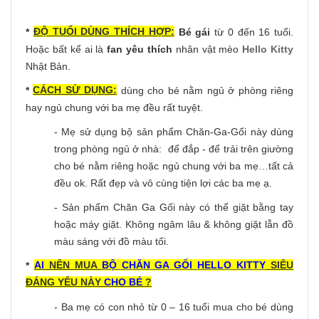
ĐỘ TUỔI DÙNG THÍCH HỢP:
*
Bé gái
từ 0 đến 16 tuổi.
Hoặc bất kể ai là
fan yêu thích
nhân vật mèo
Hello Kitty
Nhật Bản.
CÁCH SỪ DỤNG:
*
dùng cho bé nằm ngủ ở phòng riêng
hay ngủ chung với ba mẹ đều rất tuyệt.
- Mẹ sử dụng bộ sản phẩm Chăn-Ga-Gối này dùng
trong phòng ngủ ở nhà: để đắp - để trải trên giường
cho bé nằm riêng hoặc ngủ chung với ba mẹ…tất cả
đều ok. Rất đẹp và vô cùng tiện lợi các ba mẹ ạ.
- Sản phẩm Chăn Ga Gối này có thể giặt bằng tay
hoặc máy giặt. Không ngâm lâu & không giặt lẫn đồ
màu sáng với đồ màu tối.
AI
NÊN MUA
BỘ CHĂN GA GỐI HELLO KITTY
SIÊU
*
ĐÁNG YÊU NÀY
CHO BÉ
?
- Ba mẹ có con nhỏ từ 0 – 16 tuổi mua cho bé dùng