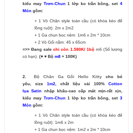
kiểu may
Trơn-C
hun
1 lớp ko trần bông, set
4
Món
gồm:
+ 1 Vỏ Chăn style toàn cầu (có khóa kéo để
lồng ruột): 2m x 2m2
+ 1 Ga chun bọc nệm: 1m6 x 2m * 10cm
+ 2 Vỏ Gối nằm: 45 x 65cm
=>> Đang sale
chỉ còn 1.580K/ 1bộ
m6 (Số lượng
có hạn).
(♥ ♥ Bộ
m8
+ 100K)
2.
Bộ Chăn Ga Gối Hello Kitty
cho bé
yêu, size
1m2
, chất liệu vải 100%
Cotton
lụa Satin
nhập khẩu-cao cấp mát mịn-rất xịn,
kiểu may
Trơn-C
hun
1 lớp ko trần bông, set
3
Món
gồm:
+ 1 Vỏ Chăn style toàn cầu (có khóa kéo để
lồng ruột): 1m6 x 2m
+ 1 Ga chun bọc nệm: 1m2 x 2m * 10cm