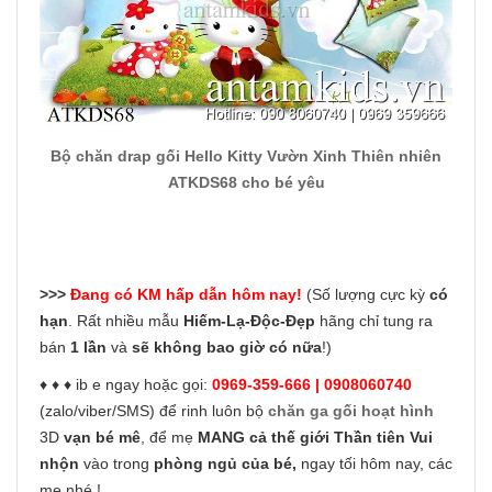
Bộ chăn drap gối Hello Kitty Vườn Xinh Thiên nhiên
ATKDS68 cho bé yêu
>>>
Đang có KM hấp dẫn hôm nay!
(Số lượng cực kỳ
có
hạn
. Rất nhiều mẫu
Hiếm-Lạ-Độc-Đẹp
hãng chỉ tung ra
bán
1 lần
và
sẽ không bao giờ có nữa
!)
♦ ♦ ♦ ib e ngay hoặc gọi:
0969-359-666 | 0908060740
(zalo/viber/SMS) để rinh luôn bộ
chăn ga gối hoạt hình
3D
vạn bé mê
, để mẹ
MANG cả thế giới Thần tiên Vui
nhộn
vào trong
phòng ngủ của bé,
ngay tối hôm nay, các
mẹ nhé !