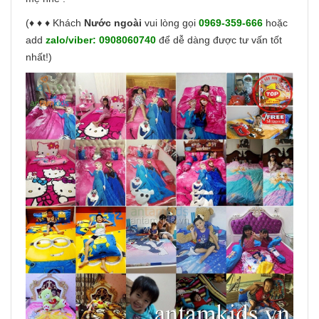
(♦ ♦ ♦ Khách
Nước ngoài
vui lòng gọi
0969-359-666
hoặc
add
zalo/viber:
0908060740
để dễ dàng được tư vấn tốt
nhất!)