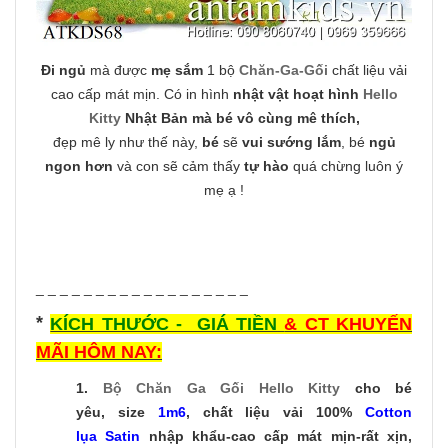
Đi ngủ
mà được
mẹ sắm
1 bộ
Chăn-Ga-Gối
chất liệu vải
cao cấp mát mịn. Có in hình
nhật vật hoạt hình
Hello
Kitty
Nhật Bản mà bé vô cùng mê thích,
đẹp mê ly như thế này,
bé
sẽ
vui sướng lắm
, bé
ngủ
ngon hơn
và con sẽ cảm thấy
tự hào
quá chừng luôn ý
mẹ ạ !
_ _ _ _ _ _ _ _ _ _ _ _ _ _ _ _ _ _
*
KÍCH THƯỚC - GIÁ TIỀN
& CT KHUYẾN
MÃI HÔM NAY:
1.
Bộ Chăn Ga Gối Hello Kitty
cho bé
yêu, size
1m6
, chất liệu vải 100%
Cotton
lụa Satin
nhập khẩu-cao cấp mát mịn-rất xịn,