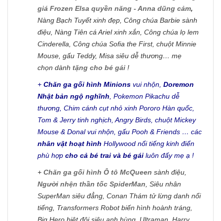
giá Frozen Elsa quyền năng - Anna dũng cảm
,
Nàng Bạch Tuyết xinh đẹp, Công chúa Barbie sành
điệu, Nàng Tiên cá Ariel xinh xắn, Công chúa lọ lem
Cinderella, Công chúa Sofia the First, chuột Minnie
Mouse, gấu Teddy, Misa siêu dễ thương… mẹ
chọn dành
tặng cho bé gái
!
+
Chăn ga gối hình Minions
vui nhộn,
Doremon
Nhật bản ngộ nghĩnh
, Pokemon Pikachu dễ
thương, Chim cánh cụt nhỏ xinh Pororo Hàn quốc,
Tom & Jerry tinh nghịch, Angry Birds, chuột Mickey
Mouse & Donal vui nhộn, gấu Pooh & Friends … các
nhân vật hoạt hình
Hollywood nổi tiếng kinh điển
phù hợp
cho cả bé trai và bé gái
luôn đấy mẹ ạ !
+
Chăn ga gối hình Ô tô McQueen
sành điệu,
Người nhện thần tốc SpiderMan
, Siêu nhân
SuperMan siêu đẳng, Conan Thám tử lừng danh nổi
tiếng, Transformers Robot biến hình hoành tráng,
Big Hero biệt đội siêu anh hùng, Ultraman, Harry