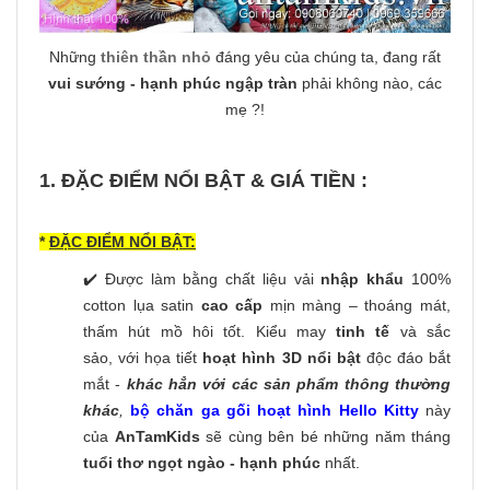
Những
thiên thần nhỏ
đáng yêu của chúng ta, đang rất
vui sướng - hạnh phúc ngập tràn
phải không nào, các
mẹ ?!
1. ĐẶC ĐIỂM NỔI BẬT & GIÁ TIỀN :
*
ĐẶC ĐIỂM NỔI BẬT:
✔️ Được làm bằng chất liệu vải
nhập khẩu
100%
cotton lụa satin
cao cấp
mịn màng – thoáng mát,
thấm hút mồ hôi tốt. Kiểu may
tinh tế
và sắc
sảo, với họa tiết
hoạt hình 3D nổi bật
độc đáo bắt
mắt -
khác hẳn với các sản phẩm thông thường
khác
,
bộ chăn ga gối hoạt hình Hello Kitty
này
của
AnTamKids
sẽ cùng bên bé những năm tháng
tuổi thơ ngọt ngào - hạnh phúc
nhất.