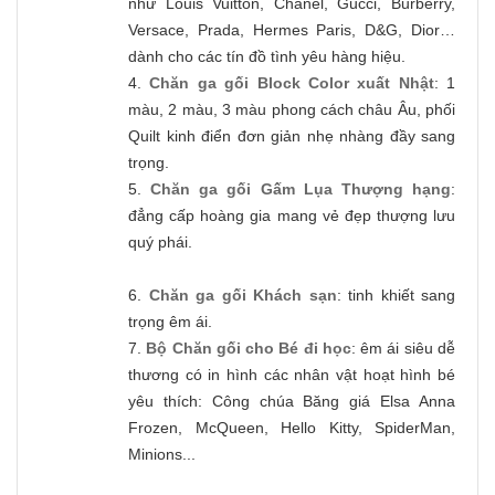
như Louis Vuitton, Chanel, Gucci, Burberry,
Versace, Prada, Hermes Paris, D&G, Dior…
dành cho các tín đồ tình yêu hàng hiệu.
4.
Chăn ga gối Block Color xuất Nhật
: 1
màu, 2 màu, 3 màu phong cách châu Âu, phối
Quilt kinh điển đơn giản nhẹ nhàng đầy sang
trọng.
5.
Chăn ga gối Gấm Lụa Thượng hạng
:
đẳng cấp hoàng gia mang vẻ đẹp thượng lưu
quý phái.
6.
Chăn ga gối Khách sạn
: tinh khiết sang
trọng êm ái.
7.
Bộ Chăn gối cho Bé đi học
: êm ái siêu dễ
thương có in hình các nhân vật hoạt hình bé
yêu thích: Công chúa Băng giá Elsa Anna
Frozen, McQueen, Hello Kitty, SpiderMan,
Minions...