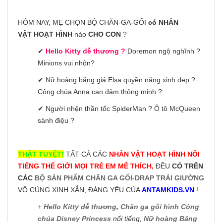
HÔM NAY, MẸ CHỌN BỘ CHĂN-GA-GỐI
có NHÂN
VẬT HOẠT HÌNH
nào
CHO CON
?
✔
Hello Kitty dễ thương ?
Doremon ngộ nghĩnh ?
Minions vui nhộn?
✔ Nữ hoàng băng giá Elsa quyền năng xinh đẹp ?
Công chúa Anna can đảm thông minh ?
✔ Người nhện thần tốc SpiderMan ? Ô tô McQueen
sành điệu ?
THẬT TUYỆT!
TẤT CẢ CÁC
NHÂN VẬT HOẠT HÌNH NỔI
TIẾNG THẾ GIỚI MỌI TRẺ EM MÊ THÍCH,
ĐỀU
CÓ TRÊN
CÁC
BỘ SẢN PHẨM CHĂN GA GỐI-DRAP TRẢI GIƯỜNG
VÔ CÙNG XINH XẮN, ĐÁNG YÊU CỦA
ANTAMKIDS.VN
!
+
Hello Kitty dễ thương
,
Chăn ga gối hình Công
chúa Disney Princess
nổi tiếng,
Nữ hoàng Băng