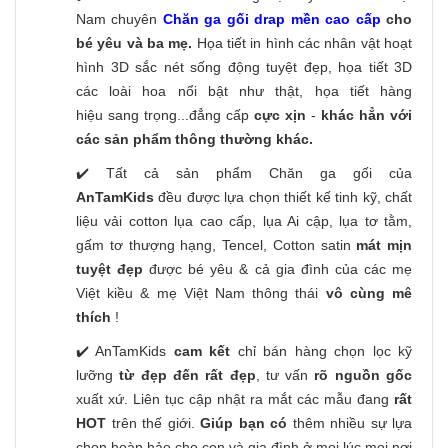
Nam chuyên
Chăn ga gối drap mền cao cấp
cho
bé yêu và ba mẹ.
Họa tiết in hình các nhân vật hoạt
hình 3D sắc nét sống động tuyệt đẹp, họa tiết 3D
các loài hoa nổi bật như thật, họa tiết hàng
hiệu sang trọng...đẳng cấp
cực xịn
-
khác hẳn với
các sản phẩm thông thường khác.
✔️ Tất cả sản phẩm Chăn ga gối của
AnTamKids
đều được lựa chọn thiết kế tinh kỹ, chất
liệu vải cotton lụa cao cấp, lụa Ai cập, lụa tơ tằm,
gấm tơ thượng hạng, Tencel, Cotton satin
mát mịn
tuyệt đẹp
được bé yêu & cả gia đình của các mẹ
Việt kiều & mẹ Việt Nam thông thái
vô cùng mê
thích
!
✔️ AnTamKids
cam kết
chỉ bán hàng chọn lọc kỹ
lưỡng
từ đẹp đến rất đẹp
, tư vấn
rõ nguồn gốc
xuất xứ. Liên tục cập nhật ra mắt các mẫu đang
rất
HOT
trên thế giới.
Giúp bạn có
thêm nhiều sự lựa
chọn hoàn hảo cho con và gia đình ở mọi lúc mọi nơi