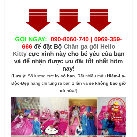
GỌI NGAY:
090-8060-740 | 0969-359-
666
để đặt Bộ
Chăn ga gối Hello
Kitty
cực xinh này cho bé yêu của bạn
và để nhận được ưu đãi tốt nhất hôm
nay!
(
Lưu ý:
Số lượng cực kỳ
có hạn
. Rất nhiều mẫu
Hiếm-Lạ-
Độc-Đẹp
hãng chỉ tung ra bán
1 lần
và
sẽ không bao giờ
có nữa
!)