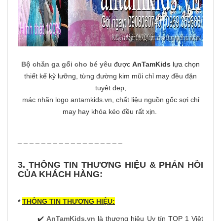
Bộ chăn ga gối cho bé yêu
được
AnTamKids
lựa chọn
thiết kế kỹ lưỡng, từng đường kim mũi chỉ may đều đặn
tuyệt đẹp,
mác nhãn logo antamkids.vn, chất liệu nguồn gốc sợi chỉ
may hay khóa kéo đều rất xịn.
_ _ _ _ _ _ _ _ _ _ _ _ _ _ _ _ _ _
3. THÔNG TIN THƯƠNG HIỆU & PHẢN HỒI
CỦA KHÁCH HÀNG:
THÔNG TIN THƯƠNG HIỆU:
*
✔️
AnTamKids.vn
là thương hiệu Uy tín TOP 1 Việt