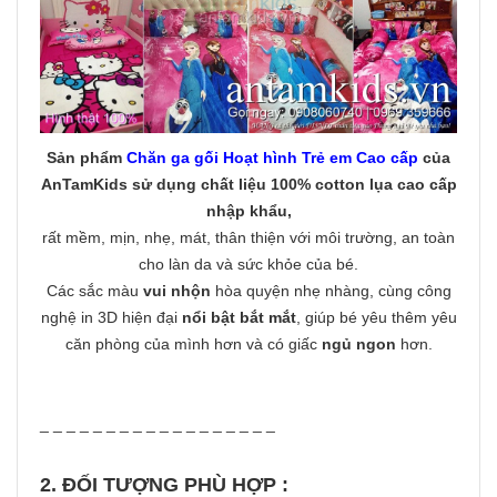
Sản phẩm
Chăn ga gối Hoạt hình Trẻ em Cao cấp
của
AnTamKids
sử dụng chất liệu 100% cotton lụa cao cấp
nhập khẩu
,
rất mềm, mịn, nhẹ, mát, thân thiện với môi trường, an toàn
cho làn da và sức khỏe của bé.
Các sắc màu
vui nhộn
hòa quyện nhẹ nhàng, cùng công
nghệ in 3D hiện đại
nổi bật bắt mắt
, giúp bé yêu thêm yêu
căn phòng của mình hơn và có giấc
ngủ ngon
hơn.
_ _ _ _ _ _ _ _ _ _ _ _ _ _ _ _ _ _
2. ĐỐI TƯỢNG PHÙ HỢP :