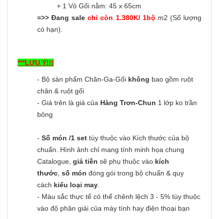
+ 1 Vỏ Gối nằm: 45 x 65cm
=>> Đang sale
chỉ còn 1.380K/ 1bộ
m2 (Số lượng
có hạn).
***LƯU Ý!!!
- Bộ sản phẩm Chăn-Ga-Gối
không
bao gồm ruột
chăn & ruột gối
- Giá trên là giá của
Hàng Trơn-Chun
1 lớp ko trần
bông
-
Số món /1 set
tùy thuộc vào Kích thước của bộ
chuẩn. Hình ảnh chỉ mang tính minh họa chung
Catalogue,
giá tiền
sẽ phụ thuộc vào
kích
thước
,
số món
đóng gói trong bộ chuẩn & quy
cách
kiểu loại may
.
- Màu sắc thực tế có thể chênh lệch 3 - 5% tùy thuộc
vào độ phân giải của máy tính hay điện thoại bạn