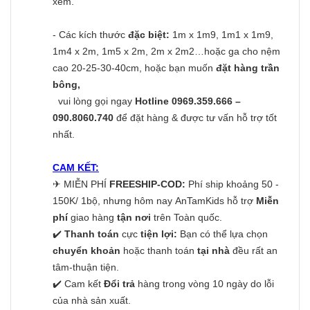
xem.
- Các kích thước
đặc biệt:
1m x 1m9, 1m1 x 1m9,
1m4 x 2m, 1m5 x 2m, 2m x 2m2…hoặc ga cho nệm
cao 20-25-30-40cm, hoặc bạn muốn
đặt hàng trần
bông,
vui lòng gọi ngay
Hotline 0969.359.666 –
090.8060.740
để đặt hàng & được tư vấn hỗ trợ tốt
nhất.
CAM KẾT:
✈
MIỄN PHÍ
FREESHIP-COD:
Phí ship khoảng 50 -
150K/ 1bộ, nhưng hôm nay AnTamKids hỗ trợ
Miễn
phí
giao hàng
tận nơi
trên Toàn quốc.
✔️
Thanh toán
cực
tiện lợi:
Bạn có thể lựa chọn
chuyển khoản
hoặc thanh toán
tại nhà
đều rất an
tâm-thuận tiện.
✔️ Cam kết
Đổi trả
hàng trong vòng 10 ngày do lỗi
của nhà sản xuất.