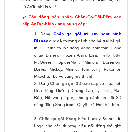
từ AnTamKids.vn !
✔️
Các dòng sản phẩm Chăn-Ga-Gối-Đệm cao
cấp AnTamKids đang cung cấp:
1. Dòng
Chăn ga gối trẻ em hoạt hình
Disney
cực dễ thương dành cho bé trai bé gái
in 3D, hình to lớn sống động như thật: Công
chúa Disney, Frozen Anna Elsa,
Hello Kitty
,
McQueen, SpiderMan, Minion, Doremon,
Barbie, Mickey, Minnie, Tom Jerry, Pokemon
Pikachu…bé vô cùng mê thích!
2. Dòng
Chăn ga gối 3D cao cấp
với họa tiết:
Hoa Hồng, Hướng Dương, Lan, Ly, Tulip, Mai,
Đào, Hổ vàng Tiger, phong cảnh...in nổi 3D
sống động Sang trọng-Quyến rũ-Đẹp hút hồn
3.
Chăn ga gối Hàng hiệu
Luxury Brands: in
Logo của các thương hiệu nổi tiếng thế giới