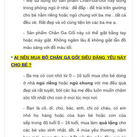
- Mẹ sử dụng bộ sản phẩm Chăn-Ga-Gối này dùng
trong phòng ngủ ở nhà: để đắp - để trải trên giường
cho bé nằm riêng hoặc ngủ chung với ba mẹ…tất cả
đều ok. Rất đẹp và vô cùng tiện lợi các ba mẹ ạ.
- Sản phẩm Chăn Ga Gối này có thể giặt bằng tay
hoặc máy giặt. Không ngâm lâu & không giặt lẫn đồ
màu sáng với đồ màu tối.
AI
NÊN MUA
BỘ CHĂN GA GỐI
SIÊU ĐÁNG YÊU NÀY
*
CHO BÉ
?
- Ba mẹ có con nhỏ từ 0 – 16 tuổi mua cho bé dùng
ở nhà
ngủ riêng
hoặc
ngủ chung
với mẹ đều quá
đẹp và rất tuyệt, bởi các ba mẹ đều luôn muốn chăm
sóc tốt nhất cho con ở mọi lúc mọi nơi.
- Bạn là cô, dì, chú, bác, anh, chị có cháu, có em
nhỏ họ hàng hoặc của bạn bè hoặc con của
sếp trong độ tuổi 0 – 16 tuổi, mua làm
quà tặng
cho
các bé vào sinh nhật, tết, 4 mùa yêu thương, năm