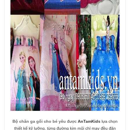
Bộ chăn ga gối cho bé yêu
được
AnTamKids
lựa chọn
thiết kế kỹ lưỡng, từng đường kim mũi chỉ may đều đặn