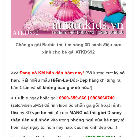
Chăn ga gối Barbie trái tim hồng 3D sành điệu cực
xinh cho bé gái ATKDS92
>>>
Đang có KM hấp dẫn hôm nay!
(Số lượng cực kỳ
có
hạn
. Rất nhiều mẫu
Hiếm-Lạ-Độc-Đẹp
hãng chỉ tung ra
bán
1 lần
và
sẽ không bao giờ có nữa
!)
♦ ♦ ♦ ib e ngay hoặc gọi:
0969-359-666 | 0908060740
(zalo/viber/SMS) để rinh luôn bộ
chăn ga gối hoạt hình
Disney 3D
vạn bé mê
, để mẹ
MANG cả thế giới Disney
thần tiên vui nhộn
vào trong
phòng ngủ của bé
ngay tối
hôm nay, ngay tối hôm nay nào, các mẹ xinh đẹp ơi... !