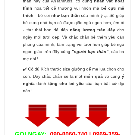
thần này của AnTamKids, có đúng
nhân vật hoạt
hình
họa tiết dễ thương vui nhộn
mà
bé cực mê
thích -
bé coi
như bạn thân
của mình ý ạ. Sẽ giúp
bé cưng nhà bạn có được giấc ngủ ngon hơn, êm ái
- thư thái hơn để tiếp
năng lượng tràn đầy
cho
ngày mới tươi đẹp. Và chắc chắn bé thêm yêu căn
phòng của mình, tâm trạng vui tươi hơn giúp bé ngủ
ngon giấc tròn đầy cùng
"người bạn thân"
, các ba
mẹ nhỉ !
✔️ Có đủ Kích thước size giường để mẹ lựa chọn cho
con. Đây chắc chắn sẽ là một
món quà
vô cùng
ý
nghĩa
dành
tặng cho bé yêu
của bạn bất cứ dịp
nào !
GỌI NGAY:
090-8060-740 | 0969-359-