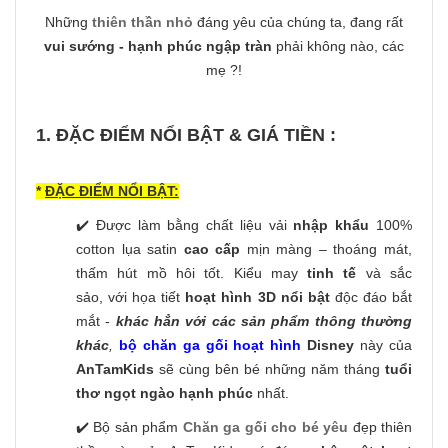
Những
thiên thần nhỏ
đáng yêu của chúng ta, đang rất
vui sướng - hạnh phúc ngập tràn
phải không nào, các
mẹ ?!
1. ĐẶC ĐIỂM NỔI BẬT & GIÁ TIỀN :
*
ĐẶC ĐIỂM NỔI BẬT:
✔️ Được làm bằng chất liệu vải
nhập khẩu
100%
cotton lụa satin
cao cấp
mịn màng – thoáng mát,
thấm hút mồ hôi tốt. Kiểu may
tinh tế
và sắc
sảo, với họa tiết
hoạt hình 3D nổi bật
độc đáo bắt
mắt -
khác hẳn với các sản phẩm thông thường
khác
,
bộ chăn ga gối hoạt hình
Disney
này của
AnTamKids
sẽ cùng bên bé những năm tháng
tuổi
thơ ngọt ngào hạnh phúc
nhất.
✔️ Bộ sản phẩm
Chăn ga gối cho bé yêu
đẹp thiên