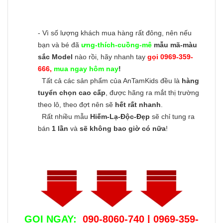
- Vì số lượng khách mua hàng rất đông, nên nếu
bạn và bé đã
ưng-thích-cuồng-mê
mẫu mã-màu
sắc Model
nào rồi, hãy nhanh tay
gọi 0969-359-
666,
mua ngay hôm nay
!
Tất cả các sản phẩm của AnTamKids đều là
hàng
tuyển chọn cao cấp
, được hãng ra mắt thị trường
theo lô, theo đợt nên sẽ
hết rất nhanh
.
Rất nhiều mẫu
Hiếm-Lạ-Độc-Đẹp
sẽ chỉ tung ra
bán
1 lần
và
sẽ không bao giờ có nữa
!
GỌI NGAY:
090-8060-740 | 0969-359-