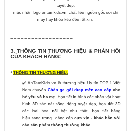
tuyệt đẹp,
mác nhãn logo antamkids.vn, chất liệu nguồn gốc sợi chỉ
may hay khóa kéo đều rất xịn.
_ _ _ _ _ _ _ _ _ _ _ _ _ _ _ _ _ _
3. THÔNG TIN THƯƠNG HIỆU & PHẢN HỒI
CỦA KHÁCH HÀNG:
THÔNG TIN THƯƠNG HIỆU:
*
✔️
AnTamKids.vn
là thương hiệu Uy tín TOP 1 Việt
Nam chuyên
Chăn ga gối drap mền cao cấp
cho
bé yêu và ba mẹ.
Họa tiết in hình các nhân vật hoạt
hình 3D sắc nét sống động tuyệt đẹp, họa tiết 3D
các loài hoa nổi bật như thật, họa tiết hàng
hiệu sang trọng...đẳng cấp
cực xịn
-
khác hẳn với
các sản phẩm thông thường khác.