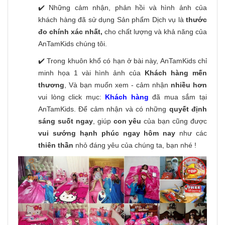
✔️ Những cảm nhận, phản hồi và hình ảnh của
khách hàng đã sử dụng Sản phẩm Dịch vụ là
thước
đo chính xác nhất,
cho chất lượng và khả năng của
AnTamKids chúng tôi.
✔️ Trong khuôn khổ có hạn ở bài này, AnTamKids chỉ
minh họa 1 vài hình ảnh của
Khách hàng mến
thương
, Và bạn muốn xem - cảm nhận
nhiều hơn
vui lòng click mục:
Khách hàng
đã mua sắm tại
AnTamKids. Để cảm nhận và có những
quyết định
sáng suốt ngay
, giúp
con yêu
của bạn cũng được
vui sướng hạnh phúc ngay hôm nay
như các
thiên thần
nhỏ đáng yêu của chúng ta, bạn nhé !