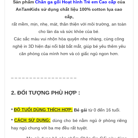
Sản phẩm
Chăn ga gối Hoạt hình Trẻ em Cao cấp
của
AnTamKids
sử dụng chất liệu 100% cotton lụa cao
cấp
,
rất mềm, mịn, nhẹ, mát, thân thiện với môi trường, an toàn
cho làn da và sức khỏe của bé.
Các sắc màu vui nhộn hòa quyện nhẹ nhàng, cùng công
nghệ in 3D hiện đại nổi bật bắt mắt, giúp bé yêu thêm yêu
căn phòng của mình hơn và có giấc ngủ ngon hơn.
_ _ _ _ _ _ _ _ _ _ _ _ _ _ _ _ _ _
2. ĐỐI TƯỢNG PHÙ HỢP :
ĐỘ TUỔI DÙNG THÍCH HỢP:
*
Bé gái
từ 0 đến 16 tuổi.
CÁCH SỪ DỤNG:
*
dùng cho bé nằm ngủ ở phòng riêng
hay ngủ chung với ba mẹ đều rất tuyệt.