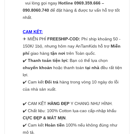
vui lòng gọi ngay
Hotline 0969.359.666 –
090.8060.740
để đặt hàng & được tư vấn hỗ trợ tốt
nhất.
CAM KẾT:
✈
MIỄN PHÍ
FREESHIP-COD:
Phí ship khoảng 50 -
150K/ 1bộ, nhưng hôm nay AnTamKids hỗ trợ
Miễn
phí
giao hàng
tận nơi
trên Toàn quốc.
✔️
Thanh toán tiện lợi:
Bạn có thể lựa chọn
chuyển khoản
hoặc thanh toán
tại nhà
đều rất tiện
lợi.
✔️ Cam kết
Đổi trả
hàng trong vòng 10 ngày do lỗi
của nhà sản xuất.
✔️ CAM KẾT
HÀNG ĐẸP
Y CHANG NHƯ HÌNH.
✔️ Chất liệu: 100% Cotton lụa-cao cấp-nhập khẩu
CỰC ĐẸP & MÁT MỊN
.
✔️ Cam kết
Hoàn tiền
100% nếu không đúng như
mô tả.