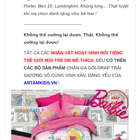
Porter, Ben 10, Lamboghini, Khủng long… Thật tuyệt
khi mẹ chọn dành
tặng cho bé trai
!
-------------------------------------
Không thể cưỡng lại được. Thật. Không thể
cưỡng lại được!
TẤT CẢ CÁC
NHÂN VẬT HOẠT HÌNH NỔI TIẾNG
THẾ GIỚI MỌI TRẺ EM MÊ THÍCH,
ĐỀU
CÓ TRÊN
CÁC BỘ SẢN PHẨM
CHĂN GA GỐI-DRAP TRẢI
GIƯỜNG
VÔ CÙNG XINH XẮN, ĐÁNG YÊU CỦA
ANTAMKIDS.VN
!