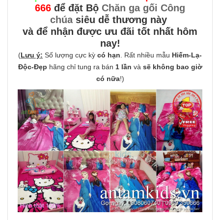
666
để đặt Bộ
Chăn ga gối Công
chúa
siêu dễ thương này
và để nhận được ưu đãi tốt nhất hôm
nay!
(
Lưu ý:
Số lượng cực kỳ
có hạn
. Rất nhiều mẫu
Hiếm-Lạ-
Độc-Đẹp
hãng chỉ tung ra bán
1 lần
và
sẽ không bao giờ
có nữa
!)