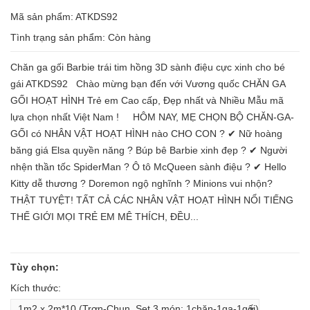
Mã sản phẩm: ATKDS92
Tình trạng sản phẩm:
Còn hàng
Chăn ga gối Barbie trái tim hồng 3D sành điệu cực xinh cho bé
gái ATKDS92 Chào mừng bạn đến với Vương quốc CHĂN GA
GỐI HOẠT HÌNH Trẻ em Cao cấp, Đẹp nhất và Nhiều Mẫu mã
lựa chọn nhất Việt Nam ! HÔM NAY, MẸ CHỌN BỘ CHĂN-GA-
GỐI có NHÂN VẬT HOẠT HÌNH nào CHO CON ? ✔ Nữ hoàng
băng giá Elsa quyền năng ? Búp bê Barbie xinh đẹp ? ✔ Người
nhện thần tốc SpiderMan ? Ô tô McQueen sành điệu ? ✔ Hello
Kitty dễ thương ? Doremon ngộ nghĩnh ? Minions vui nhộn?
THẬT TUYỆT! TẤT CẢ CÁC NHÂN VẬT HOẠT HÌNH NỔI TIẾNG
THẾ GIỚI MỌI TRẺ EM MÊ THÍCH, ĐỀU...
Tùy chọn:
Kích thước: