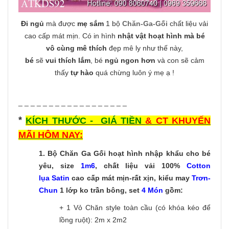
Đi ngủ
mà được
mẹ sắm
1 bộ
Chăn-Ga-Gối
chất liệu vải
cao cấp mát mịn. Có in hình
nhật vật hoạt hình mà bé
vô cùng mê thích
đẹp mê ly như thế này,
bé
sẽ
vui thích lắm
, bé
ngủ ngon hơn
và con sẽ cảm
thấy
tự hào
quá chừng luôn ý mẹ ạ !
_ _ _ _ _ _ _ _ _ _ _ _ _ _ _ _ _ _
*
KÍCH THƯỚC - GIÁ TIỀN
& CT KHUYẾN
MÃI HÔM NAY:
1.
Bộ Chăn Ga Gối hoạt hình nhập khẩu cho bé
yêu, size
1m6
, chất liệu vải 100%
Cotton
lụa Satin
cao cấp mát mịn-rất xịn, kiểu may
Trơn-
C
hun
1 lớp ko trần bông, set
4 Món
gồm:
+ 1 Vỏ Chăn style toàn cầu (có khóa kéo để
lồng ruột): 2m x 2m2