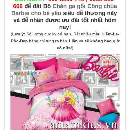
666
để đặt Bộ
Chăn ga gối Công chúa
Barbie cho bé yêu
siêu dễ thương này
và để nhận được ưu đãi tốt nhất hôm
nay!
(
Lưu ý:
Số lượng cực kỳ
có hạn
. Rất nhiều mẫu
Hiếm-Lạ-
Độc-Đẹp
hãng chỉ tung ra bán
1 lần
và
sẽ không bao giờ
có nữa
!)