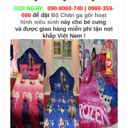
GỌI NGAY:
090-8060-740 | 0969-359-
666
để đặt
Bộ Chăn ga gối hoạt
hình siêu xinh
này cho bé cưng
và được giao hàng miễn phí tận nơi
khắp Việt Nam !