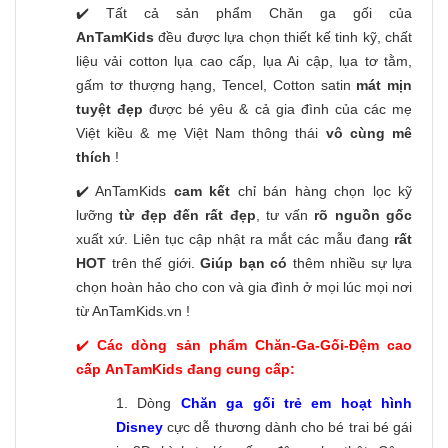
✔️ Tất cả sản phẩm Chăn ga gối của
AnTamKids
đều được lựa chọn thiết kế tinh kỹ, chất
liệu vải cotton lụa cao cấp, lụa Ai cập, lụa tơ tằm,
gấm tơ thượng hạng, Tencel, Cotton satin
mát mịn
tuyệt đẹp
được bé yêu & cả gia đình của các mẹ
Việt kiều & mẹ Việt Nam thông thái
vô cùng mê
thích
!
✔️ AnTamKids
cam kết
chỉ bán hàng chọn lọc kỹ
lưỡng
từ đẹp đến rất đẹp
, tư vấn
rõ nguồn gốc
xuất xứ. Liên tục cập nhật ra mắt các mẫu đang
rất
HOT
trên thế giới.
Giúp bạn có
thêm nhiều sự lựa
chọn hoàn hảo cho con và gia đình ở mọi lúc mọi nơi
từ AnTamKids.vn !
✔️
Các dòng sản phẩm Chăn-Ga-Gối-Đệm cao
cấp AnTamKids đang cung cấp:
1. Dòng
Chăn ga gối trẻ em hoạt hình
Disney
cực dễ thương dành cho bé trai bé gái