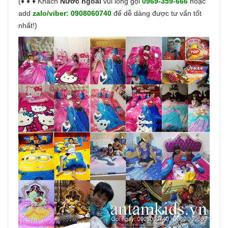
(♦ ♦ ♦ Khách
Nước ngoài
vui lòng gọi
0969-359-666
hoặc
add
zalo/viber:
0908060740
để dễ dàng được tư vấn tốt
nhất!)