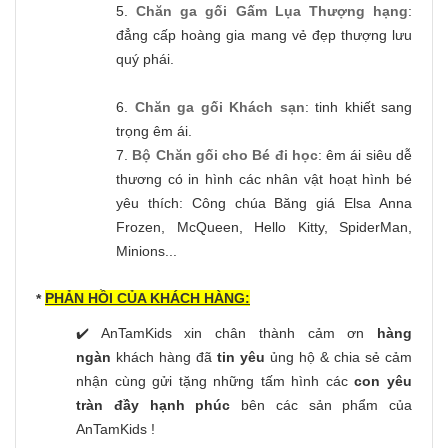
5.
Chăn ga gối Gấm Lụa Thượng hạng
:
đẳng cấp hoàng gia mang vẻ đẹp thượng lưu
quý phái.
6.
Chăn ga gối Khách sạn
: tinh khiết sang
trọng êm ái.
7.
Bộ Chăn gối cho Bé đi học
: êm ái siêu dễ
thương có in hình các nhân vật hoạt hình bé
yêu thích: Công chúa Băng giá Elsa Anna
Frozen, McQueen, Hello Kitty, SpiderMan,
Minions...
PHẢN HỒI CỦA KHÁCH HÀNG:
*
✔️ AnTamKids xin chân thành cảm ơn
hàng
ngàn
khách hàng đã
tin yêu
ủng hộ & chia sẻ cảm
nhận cùng gửi tặng những tấm hình các
con yêu
tràn đầy hạnh phúc
bên các sản phẩm của
AnTamKids !