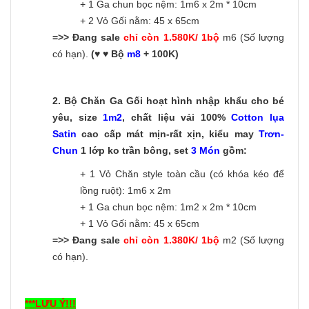
+ 1 Ga chun bọc nệm: 1m6 x 2m * 10cm
+ 2 Vỏ Gối nằm: 45 x 65cm
=>> Đang sale
chỉ còn 1.580K/ 1bộ
m6 (Số lượng
có hạn).
(♥ ♥ Bộ
m8
+ 100K)
2.
Bộ Chăn Ga Gối hoạt hình nhập khẩu cho bé
yêu, size
1m2
, chất liệu vải 100%
Cotton lụa
Satin
cao cấp mát mịn-rất xịn, kiểu may
Trơn-
C
hun
1 lớp ko trần bông, set
3 Món
gồm:
+ 1 Vỏ Chăn style toàn cầu (có khóa kéo để
lồng ruột): 1m6 x 2m
+ 1 Ga chun bọc nệm: 1m2 x 2m * 10cm
+ 1 Vỏ Gối nằm: 45 x 65cm
=>> Đang sale
chỉ còn 1.380K/ 1bộ
m2 (Số lượng
có hạn).
***LƯU Ý!!!