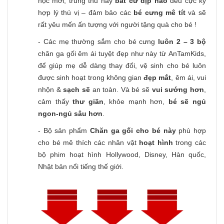
học mới, trung thu hay
bất cứ dịp nào
đều cực kỳ
hợp lý thú vị – đảm bảo các
bé cưng mê tít
và sẽ
rất yêu mến ấn tượng với người tặng quà cho bé !
- Các mẹ thường sắm cho bé cưng
luôn 2 – 3 bộ
chăn ga gối êm ái tuyệt đẹp như này từ AnTamKids,
để giúp mẹ dễ dàng thay đổi, vệ sinh cho bé luôn
được sinh hoạt trong không gian
đẹp mắt
, êm ái, vui
nhộn &
sạch sẽ
an toàn. Và bé sẽ
vui sướng hơn
,
cảm thấy
thư giãn
, khỏe mạnh hơn,
bé sẽ ngủ
ngon-ngủ sâu hơn
.
- Bộ sản phẩm
Chăn ga gối cho bé này
phù hợp
cho bé mê thích các nhân vật
hoạt hình
trong các
bộ phim hoạt hình Hollywood, Disney, Hàn quốc,
Nhật bản nổi tiếng thế giới.