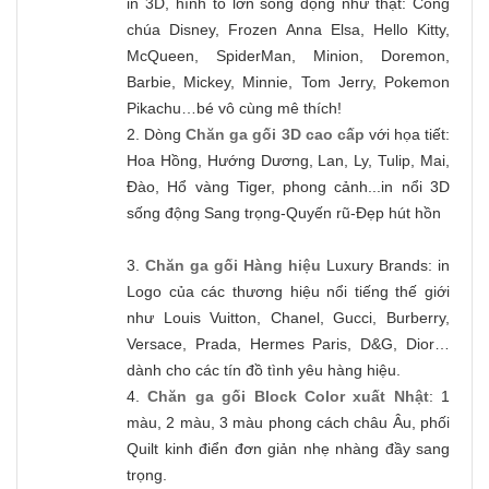
in 3D, hình to lớn sống động như thật: Công
chúa Disney, Frozen Anna Elsa, Hello Kitty,
McQueen, SpiderMan, Minion, Doremon,
Barbie, Mickey, Minnie, Tom Jerry, Pokemon
Pikachu…bé vô cùng mê thích!
2. Dòng
Chăn ga gối 3D cao cấp
với họa tiết:
Hoa Hồng, Hướng Dương, Lan, Ly, Tulip, Mai,
Đào, Hổ vàng Tiger, phong cảnh...in nổi 3D
sống động Sang trọng-Quyến rũ-Đẹp hút hồn
3.
Chăn ga gối Hàng hiệu
Luxury Brands: in
Logo của các thương hiệu nổi tiếng thế giới
như Louis Vuitton, Chanel, Gucci, Burberry,
Versace, Prada, Hermes Paris, D&G, Dior…
dành cho các tín đồ tình yêu hàng hiệu.
4.
Chăn ga gối Block Color xuất Nhật
: 1
màu, 2 màu, 3 màu phong cách châu Âu, phối
Quilt kinh điển đơn giản nhẹ nhàng đầy sang
trọng.