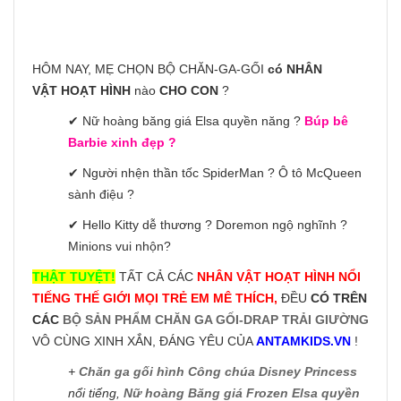
HÔM NAY, MẸ CHỌN BỘ CHĂN-GA-GỐI
có NHÂN
VẬT HOẠT HÌNH
nào
CHO CON
?
✔ Nữ hoàng băng giá Elsa quyền năng ?
Búp bê
Barbie xinh đẹp ?
✔ Người nhện thần tốc SpiderMan ? Ô tô McQueen
sành điệu ?
✔ Hello Kitty dễ thương ? Doremon ngộ nghĩnh ?
Minions vui nhộn?
THẬT TUYỆT!
TẤT CẢ CÁC
NHÂN VẬT HOẠT HÌNH NỔI
TIẾNG THẾ GIỚI MỌI TRẺ EM MÊ THÍCH,
ĐỀU
CÓ TRÊN
CÁC
BỘ SẢN PHẨM CHĂN GA GỐI-DRAP TRẢI GIƯỜNG
VÔ CÙNG XINH XẮN, ĐÁNG YÊU CỦA
ANTAMKIDS.VN
!
+
Chăn ga gối hình Công chúa Disney Princess
nổi tiếng,
Nữ hoàng Băng giá Frozen Elsa quyền