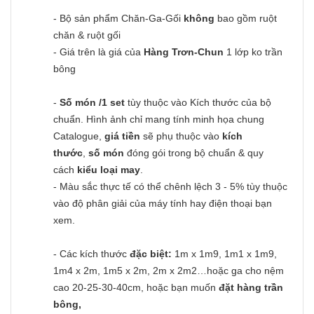
- Bộ sản phẩm Chăn-Ga-Gối
không
bao gồm ruột
chăn & ruột gối
- Giá trên là giá của
Hàng Trơn-Chun
1 lớp ko trần
bông
-
Số món /1 set
tùy thuộc vào Kích thước của bộ
chuẩn. Hình ảnh chỉ mang tính minh họa chung
Catalogue,
giá tiền
sẽ phụ thuộc vào
kích
thước
,
số món
đóng gói trong bộ chuẩn & quy
cách
kiểu loại may
.
- Màu sắc thực tế có thể chênh lệch 3 - 5% tùy thuộc
vào độ phân giải của máy tính hay điện thoại bạn
xem.
- Các kích thước
đặc biệt:
1m x 1m9, 1m1 x 1m9,
1m4 x 2m, 1m5 x 2m, 2m x 2m2…hoặc ga cho nệm
cao 20-25-30-40cm, hoặc bạn muốn
đặt hàng trần
bông,