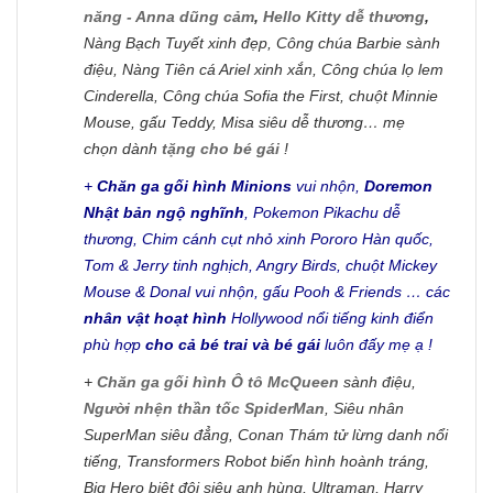
năng - Anna dũng cảm
,
Hello Kitty dễ thương
,
Nàng Bạch Tuyết xinh đẹp, Công chúa Barbie sành
điệu, Nàng Tiên cá Ariel xinh xắn, Công chúa lọ lem
Cinderella, Công chúa Sofia the First, chuột Minnie
Mouse, gấu Teddy, Misa siêu dễ thương… mẹ
chọn dành
tặng cho bé gái
!
+
Chăn ga gối hình Minions
vui nhộn,
Doremon
Nhật bản ngộ nghĩnh
, Pokemon Pikachu dễ
thương, Chim cánh cụt nhỏ xinh Pororo Hàn quốc,
Tom & Jerry tinh nghịch, Angry Birds, chuột Mickey
Mouse & Donal vui nhộn, gấu Pooh & Friends … các
nhân vật hoạt hình
Hollywood nổi tiếng kinh điển
phù hợp
cho cả bé trai và bé gái
luôn đấy mẹ ạ !
+
Chăn ga gối hình Ô tô McQueen
sành điệu,
Người nhện thần tốc SpiderMan
, Siêu nhân
SuperMan siêu đẳng, Conan Thám tử lừng danh nổi
tiếng, Transformers Robot biến hình hoành tráng,
Big Hero biệt đội siêu anh hùng, Ultraman, Harry