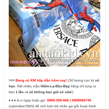
>>>
Đang có KM hấp dẫn hôm nay!
(Số lượng cực kỳ
có
hạn
. Rất nhiều mẫu
Hiếm-Lạ-Độc-Đẹp
hãng chỉ tung ra
bán
1 lần
và
sẽ không bao giờ có nữa
!)
♦ ♦ ♦ ib e ngay hoặc gọi:
0969-359-666 | 0908060740
(zalo/viber/SMS) để rinh luôn bộ
chăn ga gối hoạt hình