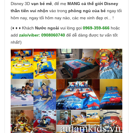
Disney 3D
vạn bé mê
, để mẹ
MANG cả thế giới Disney
thần tiên vui nhộn
vào trong
phòng ngủ của bé
ngay tối
hôm nay, ngay tối hôm nay nào, các mẹ xinh đẹp ơi... !
(♦ ♦ ♦ Khách
Nước ngoài
vui lòng gọi
0969-359-666
hoặc
add
zalo/viber:
0908060740
để dễ dàng được tư vấn tốt
nhất!)