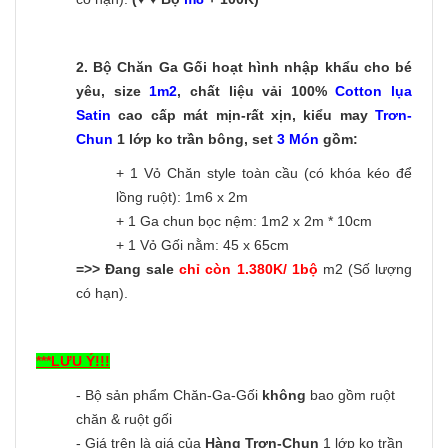
2.
Bộ Chăn Ga Gối hoạt hình nhập khẩu cho bé
yêu, size
1m2
, chất liệu vải 100%
Cotton lụa
Satin
cao cấp mát mịn-rất xịn, kiểu may
Trơn-
C
hun
1 lớp ko trần bông, set
3 Món
gồm:
+ 1 Vỏ Chăn style toàn cầu (có khóa kéo để
lồng ruột): 1m6 x 2m
+ 1 Ga chun bọc nệm: 1m2 x 2m * 10cm
+ 1 Vỏ Gối nằm: 45 x 65cm
=>> Đang sale
chỉ còn 1.380K/ 1bộ
m2 (Số lượng
có hạn).
***LƯU Ý!!!
- Bộ sản phẩm Chăn-Ga-Gối
không
bao gồm ruột
chăn & ruột gối
- Giá trên là giá của
Hàng Trơn-Chun
1 lớp ko trần