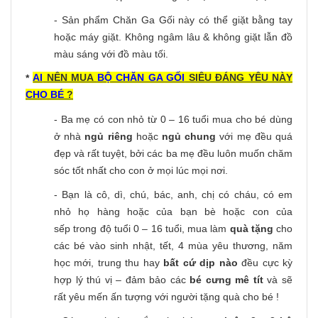
- Sản phẩm Chăn Ga Gối này có thể giặt bằng tay
hoặc máy giặt. Không ngâm lâu & không giặt lẫn đồ
màu sáng với đồ màu tối.
AI
NÊN MUA
BỘ CHĂN GA GỐI
SIÊU ĐÁNG YÊU NÀY
*
CHO BÉ
?
- Ba mẹ có con nhỏ từ 0 – 16 tuổi mua cho bé dùng
ở nhà
ngủ riêng
hoặc
ngủ chung
với mẹ đều quá
đẹp và rất tuyệt, bởi các ba mẹ đều luôn muốn chăm
sóc tốt nhất cho con ở mọi lúc mọi nơi.
- Bạn là cô, dì, chú, bác, anh, chị có cháu, có em
nhỏ họ hàng hoặc của bạn bè hoặc con của
sếp trong độ tuổi 0 – 16 tuổi, mua làm
quà tặng
cho
các bé vào sinh nhật, tết, 4 mùa yêu thương, năm
học mới, trung thu hay
bất cứ dịp nào
đều cực kỳ
hợp lý thú vị – đảm bảo các
bé cưng mê tít
và sẽ
rất yêu mến ấn tượng với người tặng quà cho bé !