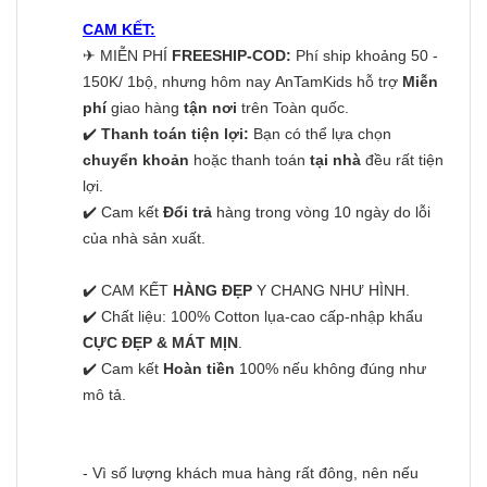
CAM KẾT:
✈
MIỄN PHÍ
FREESHIP-COD:
Phí ship khoảng 50 -
150K/ 1bộ, nhưng hôm nay AnTamKids hỗ trợ
Miễn
phí
giao hàng
tận nơi
trên Toàn quốc.
✔️
Thanh toán tiện lợi:
Bạn có thể lựa chọn
chuyển khoản
hoặc thanh toán
tại nhà
đều rất tiện
lợi.
✔️ Cam kết
Đổi trả
hàng trong vòng 10 ngày do lỗi
của nhà sản xuất.
✔️ CAM KẾT
HÀNG ĐẸP
Y CHANG NHƯ HÌNH.
✔️ Chất liệu: 100% Cotton lụa-cao cấp-nhập khẩu
CỰC ĐẸP & MÁT MỊN
.
✔️ Cam kết
Hoàn tiền
100% nếu không đúng như
mô tả.
- Vì số lượng khách mua hàng rất đông, nên nếu