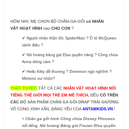
HÔM NAY, MẸ CHỌN BỘ CHĂN-GA-GỐI
có NHÂN
VẬT HOẠT HÌNH
nào
CHO CON
?
✔ Người nhện thần tốc SpiderMan ? Ô tô McQueen
sành điệu ?
✔ Nữ hoàng băng giá Elsa quyền năng ? Công chúa
Anna dũng cảm ?
✔ Hello Kitty dễ thương ? Doremon ngộ nghĩnh ?
Minions vui nhộn?
THẬT TUYỆT!
TẤT CẢ CÁC
NHÂN VẬT HOẠT HÌNH NỔI
TIẾNG THẾ GIỚI MỌI TRẺ EM MÊ THÍCH,
ĐỀU
CÓ TRÊN
CÁC
BỘ SẢN PHẨM CHĂN GA GỐI-DRAP TRẢI GIƯỜNG
VÔ CÙNG XINH XẮN, ĐÁNG YÊU CỦA
ANTAMKIDS.VN
!
+
Chăn ga gối hình Công chúa Disney Princess
nổi tiếng,
Nữ hoàng Băng giá Frozen Elsa quyền