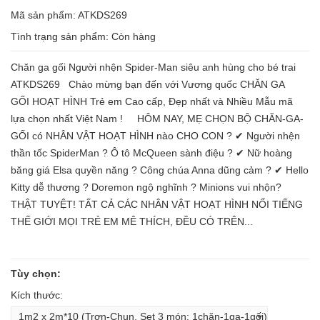
Mã sản phẩm: ATKDS269
Tình trạng sản phẩm:
Còn hàng
Chăn ga gối Người nhện Spider-Man siêu anh hùng cho bé trai
ATKDS269 Chào mừng bạn đến với Vương quốc CHĂN GA
GỐI HOẠT HÌNH Trẻ em Cao cấp, Đẹp nhất và Nhiều Mẫu mã
lựa chọn nhất Việt Nam ! HÔM NAY, MẸ CHỌN BỘ CHĂN-GA-
GỐI có NHÂN VẬT HOẠT HÌNH nào CHO CON ? ✔ Người nhện
thần tốc SpiderMan ? Ô tô McQueen sành điệu ? ✔ Nữ hoàng
băng giá Elsa quyền năng ? Công chúa Anna dũng cảm ? ✔ Hello
Kitty dễ thương ? Doremon ngộ nghĩnh ? Minions vui nhộn?
THẬT TUYỆT! TẤT CẢ CÁC NHÂN VẬT HOẠT HÌNH NỔI TIẾNG
THẾ GIỚI MỌI TRẺ EM MÊ THÍCH, ĐỀU CÓ TRÊN...
Tùy chọn:
Kích thước: