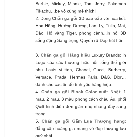
Barbie, Mickey, Minnie, Tom Jerry, Pokemon
Pikachu…bé vô cùng mê thích!
2. Dòng
Chăn ga gối 3D cao cấp
với họa tiết:
Hoa Hồng, Hướng Dương, Lan, Ly, Tulip, Mai,
Đào, Hổ vàng Tiger, phong cảnh...in nổi 3D
sống động Sang trọng-Quyến rũ-Đẹp hút hồn
3.
Chăn ga gối Hàng hiệu
Luxury Brands: in
Logo của các thương hiệu nổi tiếng thế giới
như Louis Vuitton, Chanel, Gucci, Burberry,
Versace, Prada, Hermes Paris, D&G, Dior…
dành cho các tín đồ tình yêu hàng hiệu.
4.
Chăn ga gối Block Color xuất Nhật
: 1
màu, 2 màu, 3 màu phong cách châu Âu, phối
Quilt kinh điển đơn giản nhẹ nhàng đầy sang
trọng.
5.
Chăn ga gối Gấm Lụa Thượng hạng
:
đẳng cấp hoàng gia mang vẻ đẹp thượng lưu
quý phái.