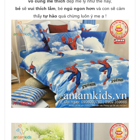
vô cùng mê thích
đẹp mê ly như thế này,
bé
sẽ
vui thích lắm
, bé
ngủ ngon hơn
và con sẽ cảm
thấy
tự hào
quá chừng luôn ý mẹ ạ !