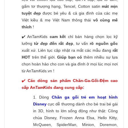
gấm tơ thượng hạng, Tencel, Cotton satin
mát mịn
tuyệt đẹp
được bé yêu & cả gia đình của các mẹ
Việt kiều & mẹ Việt Nam thông thái
vô cùng mê
thích
!
✔️ AnTamKids
cam kết
chỉ bán hàng chọn lọc kỹ
lưỡng
từ đẹp đến rất đẹp
, tư vấn
rõ nguồn gốc
xuất xứ. Liên tục cập nhật ra mắt các mẫu đang
rất
HOT
trên thế giới.
Giúp bạn có
thêm nhiều sự lựa
chọn hoàn hảo cho con và gia đình ở mọi lúc mọi nơi
từ AnTamKids.vn !
✔️
Các dòng sản phẩm Chăn-Ga-Gối-Đệm cao
cấp AnTamKids đang cung cấp:
1. Dòng
Chăn ga gối trẻ em hoạt hình
Disney
cực dễ thương dành cho bé trai bé gái
in 3D, hình to lớn sống động như thật: Công
chúa Disney, Frozen Anna Elsa, Hello Kitty,
McQueen, SpiderMan, Minion, Doremon,