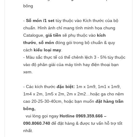
bông
-
Số món /1 set
tùy thuộc vào Kích thước của bộ
chuẩn. Hình ảnh chỉ mang tính minh họa chung
Catalogue,
giá tiền
sẽ phụ thuộc vào
kích
thước
,
số món
đóng gói trong bộ chuẩn & quy
cách
kiểu loại may
.
- Màu sắc thực tế có thể chênh lệch 3 - 5% tùy thuộc
vào độ phân giải của máy tính hay điện thoại bạn
xem.
- Các kích thước
đặc biệt:
1m x 1m9, 1m1 x 1m9,
1m4 x 2m, 1m5 x 2m, 2m x 2m2…hoặc ga cho nệm
cao 20-25-30-40cm, hoặc bạn muốn
đặt hàng trần
bông,
vui lòng gọi ngay
Hotline 0969.359.666 –
090.8060.740
để đặt hàng & được tư vấn hỗ trợ tốt
nhất.