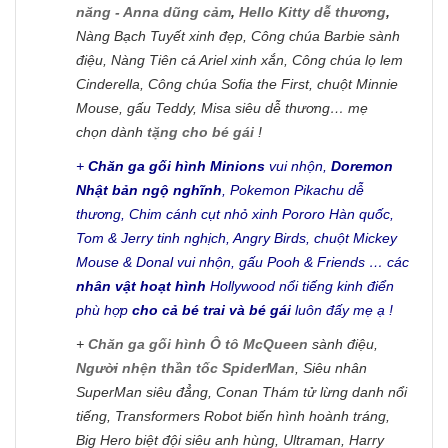
năng - Anna dũng cảm
,
Hello Kitty dễ thương
,
Nàng Bạch Tuyết xinh đẹp, Công chúa Barbie sành
điệu, Nàng Tiên cá Ariel xinh xắn, Công chúa lọ lem
Cinderella, Công chúa Sofia the First, chuột Minnie
Mouse, gấu Teddy, Misa siêu dễ thương… mẹ
chọn dành
tặng cho bé gái
!
+
Chăn ga gối hình Minions
vui nhộn,
Doremon
Nhật bản ngộ nghĩnh
, Pokemon Pikachu dễ
thương, Chim cánh cụt nhỏ xinh Pororo Hàn quốc,
Tom & Jerry tinh nghịch, Angry Birds, chuột Mickey
Mouse & Donal vui nhộn, gấu Pooh & Friends … các
nhân vật hoạt hình
Hollywood nổi tiếng kinh điển
phù hợp
cho cả bé trai và bé gái
luôn đấy mẹ ạ !
+
Chăn ga gối hình Ô tô McQueen
sành điệu,
Người nhện thần tốc SpiderMan
, Siêu nhân
SuperMan siêu đẳng, Conan Thám tử lừng danh nổi
tiếng, Transformers Robot biến hình hoành tráng,
Big Hero biệt đội siêu anh hùng, Ultraman, Harry