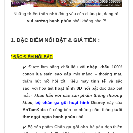
Những
thiên thần nhỏ
đáng yêu của chúng ta, đang rất
vui sướng hạnh phúc
phải không nào ?!
1. ĐẶC ĐIỂM NỔI BẬT & GIÁ TIỀN :
*
ĐẶC ĐIỂM NỔI BẬT:
✔️ Được làm bằng chất liệu vải
nhập khẩu
100%
cotton lụa satin
cao cấp
mịn màng – thoáng mát,
thấm hút mồ hôi tốt. Kiểu may
tinh tế
và sắc
sảo, với họa tiết
hoạt hình 3D nổi bật
độc đáo bắt
mắt -
khác hẳn với các sản phẩm thông thường
khác
,
bộ chăn ga gối hoạt hình
Disney
này của
AnTamKids
sẽ cùng bên bé những năm tháng
tuổi
thơ ngọt ngào hạnh phúc
nhất.
✔️ Bộ sản phẩm
Chăn ga gối cho bé yêu
đẹp thiên