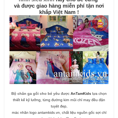
và được giao hàng miễn phí tận nơi
khắp Việt Nam !
Bộ chăn ga gối cho bé yêu
được
AnTamKids
lựa chọn
thiết kế kỹ lưỡng, từng đường kim mũi chỉ may đều đặn
tuyệt đẹp,
mác nhãn logo antamkids.vn, chất liệu nguồn gốc sợi chỉ