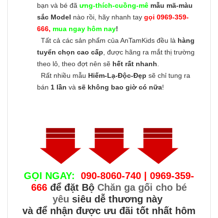
bạn và bé đã
ưng-thích-cuồng-mê
mẫu mã-màu
sắc Model
nào rồi, hãy nhanh tay
gọi 0969-359-
666,
mua ngay hôm nay
!
Tất cả các sản phẩm của AnTamKids đều là
hàng
tuyển chọn cao cấp
, được hãng ra mắt thị trường
theo lô, theo đợt nên sẽ
hết rất nhanh
.
Rất nhiều mẫu
Hiếm-Lạ-Độc-Đẹp
sẽ chỉ tung ra
bán
1 lần
và
sẽ không bao giờ có nữa
!
GỌI NGAY:
090-8060-740 | 0969-359-
666
để đặt Bộ
Chăn ga gối cho bé
yêu
siêu dễ thương này
và để nhận được ưu đãi tốt nhất hôm