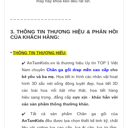
may hay khóa kéo đều rất xịn.
_ _ _ _ _ _ _ _ _ _ _ _ _ _ _ _ _ _
3. THÔNG TIN THƯƠNG HIỆU & PHẢN HỒI
CỦA KHÁCH HÀNG:
THÔNG TIN THƯƠNG HIỆU:
*
✔️
AnTamKids.vn
là thương hiệu Uy tín TOP 1 Việt
Nam chuyên
Chăn ga gối drap mền cao cấp
cho
bé yêu và ba mẹ.
Họa tiết in hình các nhân vật hoạt
hình 3D sắc nét sống động tuyệt đẹp, họa tiết 3D
các loài hoa nổi bật như thật, họa tiết hàng
hiệu sang trọng...đẳng cấp
cực xịn
-
khác hẳn với
các sản phẩm thông thường khác.
✔️ Tất cả sản phẩm Chăn ga gối của
AnTamKids
đều được lựa chọn thiết kế tinh kỹ, chất
liệu vải cotton lụa cao cấp, lụa Ai cập, lụa tơ tằm,