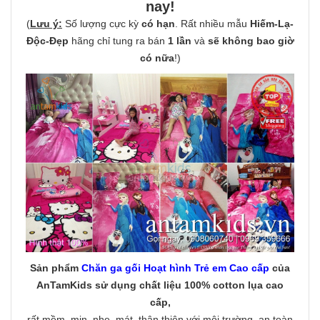
nay!
(
Lưu ý:
Số lượng cực kỳ
có hạn
. Rất nhiều mẫu
Hiếm-Lạ-
Độc-Đẹp
hãng chỉ tung ra bán
1 lần
và
sẽ không bao giờ
có nữa
!)
Sản phẩm
Chăn ga gối Hoạt hình Trẻ em Cao cấp
của
AnTamKids
sử dụng chất liệu 100% cotton lụa cao
cấp
,
rất mềm, mịn, nhẹ, mát, thân thiện với môi trường, an toàn