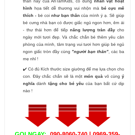
thần này của AnTamKids, có đúng
nhân vật hoạt
hình
họa tiết dễ thương vui nhộn
mà
bé cực mê
thích -
bé coi
như bạn thân
của mình ý ạ. Sẽ giúp
bé cưng nhà bạn có được giấc ngủ ngon hơn, êm ái
- thư thái hơn để tiếp
năng lượng tràn đầy
cho
ngày mới tươi đẹp. Và chắc chắn bé thêm yêu căn
phòng của mình, tâm trạng vui tươi hơn giúp bé ngủ
ngon giấc tròn đầy cùng
"người bạn thân"
, các ba
mẹ nhỉ !
✔️ Có đủ Kích thước size giường để mẹ lựa chọn cho
con. Đây chắc chắn sẽ là một
món quà
vô cùng
ý
nghĩa
dành
tặng cho bé yêu
của bạn bất cứ dịp
nào !
GỌI NGAY:
090-8060-740 | 0969-359-