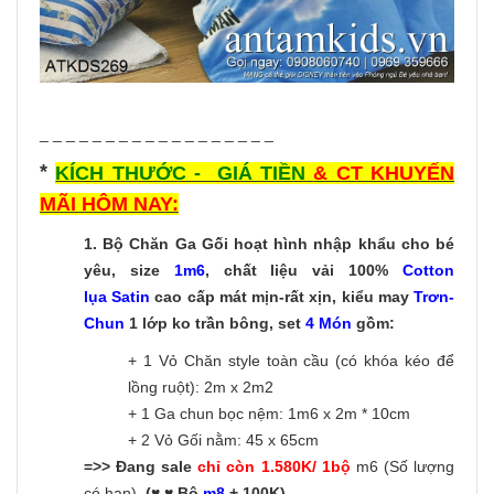
_ _ _ _ _ _ _ _ _ _ _ _ _ _ _ _ _ _
*
KÍCH THƯỚC - GIÁ TIỀN
& CT KHUYẾN
MÃI HÔM NAY:
1.
Bộ Chăn Ga Gối hoạt hình nhập khẩu cho bé
yêu, size
1m6
, chất liệu vải 100%
Cotton
lụa Satin
cao cấp mát mịn-rất xịn, kiểu may
Trơn-
C
hun
1 lớp ko trần bông, set
4 Món
gồm:
+ 1 Vỏ Chăn style toàn cầu (có khóa kéo để
lồng ruột): 2m x 2m2
+ 1 Ga chun bọc nệm: 1m6 x 2m * 10cm
+ 2 Vỏ Gối nằm: 45 x 65cm
=>> Đang sale
chỉ còn 1.580K/ 1bộ
m6 (Số lượng
có hạn).
(♥ ♥ Bộ
m8
+ 100K)