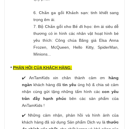
6.
Chăn ga gối Khách sạn
: tinh khiết sang
trọng êm ái.
7.
Bộ Chăn gối cho Bé đi học
: êm ái siêu dễ
thương có in hình các nhân vật hoạt hình bé
yêu thích: Công chúa Băng giá Elsa Anna
Frozen, McQueen, Hello Kitty, SpiderMan,
Minions...
PHẢN HỒI CỦA KHÁCH HÀNG:
*
✔️ AnTamKids xin chân thành cảm ơn
hàng
ngàn
khách hàng đã
tin yêu
ủng hộ & chia sẻ cảm
nhận cùng gửi tặng những tấm hình các
con yêu
tràn đầy hạnh phúc
bên các sản phẩm của
AnTamKids !
✔️ Những cảm nhận, phản hồi và hình ảnh của
khách hàng đã sử dụng Sản phẩm Dịch vụ là
thước
đo chính xác nhất,
cho chất lượng và khả năng của