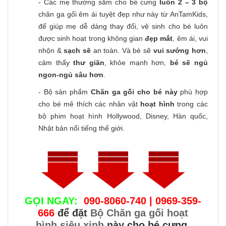
- Các mẹ thường sắm cho bé cưng
luôn 2 – 3 bộ
chăn ga gối êm ái tuyệt đẹp như này từ AnTamKids,
để giúp mẹ dễ dàng thay đổi, vệ sinh cho bé luôn
được sinh hoạt trong không gian
đẹp mắt
, êm ái, vui
nhộn &
sạch sẽ
an toàn. Và bé sẽ
vui sướng hơn
,
cảm thấy
thư giãn
, khỏe mạnh hơn,
bé sẽ ngủ
ngon-ngủ sâu hơn
.
- Bộ sản phẩm
Chăn ga gối cho bé này
phù hợp
cho bé mê thích các nhân vật
hoạt hình
trong các
bộ phim hoạt hình Hollywood, Disney, Hàn quốc,
Nhật bản nổi tiếng thế giới.
GỌI NGAY:
090-8060-740 | 0969-359-
666
để đặt
Bộ Chăn ga gối hoạt
hình siêu xinh
này cho bé cưng