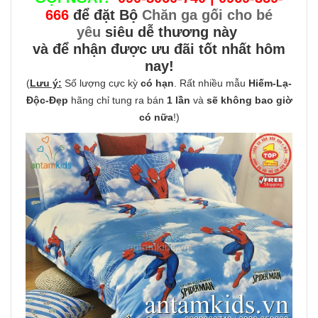
666
để đặt Bộ
Chăn ga gối cho bé
yêu
siêu dễ thương này
và để nhận được ưu đãi tốt nhất hôm
nay!
(
Lưu ý:
Số lượng cực kỳ
có hạn
. Rất nhiều mẫu
Hiếm-Lạ-
Độc-Đẹp
hãng chỉ tung ra bán
1 lần
và
sẽ không bao giờ
có nữa
!)