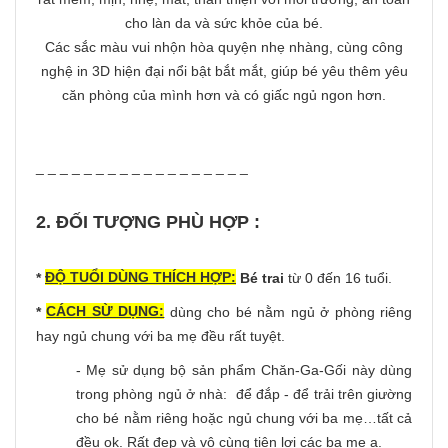
cho làn da và sức khỏe của bé.
Các sắc màu vui nhộn hòa quyện nhẹ nhàng, cùng công
nghệ in 3D hiện đại nổi bật bắt mắt, giúp bé yêu thêm yêu
căn phòng của mình hơn và có giấc ngủ ngon hơn.
_ _ _ _ _ _ _ _ _ _ _ _ _ _ _ _ _ _
2. ĐỐI TƯỢNG PHÙ HỢP :
ĐỘ TUỔI DÙNG THÍCH HỢP:
*
Bé trai
từ 0 đến 16 tuổi.
CÁCH SỪ DỤNG:
*
dùng cho bé nằm ngủ ở phòng riêng
hay ngủ chung với ba mẹ đều rất tuyệt.
- Mẹ sử dụng bộ sản phẩm Chăn-Ga-Gối này dùng
trong phòng ngủ ở nhà: để đắp - để trải trên giường
cho bé nằm riêng hoặc ngủ chung với ba mẹ…tất cả
đều ok. Rất đẹp và vô cùng tiện lợi các ba mẹ ạ.