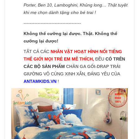
Porter, Ben 10, Lamboghini, Khủng long… Thật tuyệt
khi mẹ chọn dành
tặng cho bé trai
!
-------------------------------------
Không thể cưỡng lại được. Thật. Không thể
cưỡng lại được!
TẤT CẢ CÁC
NHÂN VẬT HOẠT HÌNH NỔI TIẾNG
THẾ GIỚI MỌI TRẺ EM MÊ THÍCH,
ĐỀU
CÓ TRÊN
CÁC BỘ SẢN PHẨM
CHĂN GA GỐI-DRAP TRẢI
GIƯỜNG
VÔ CÙNG XINH XẮN, ĐÁNG YÊU CỦA
ANTAMKIDS.VN
!