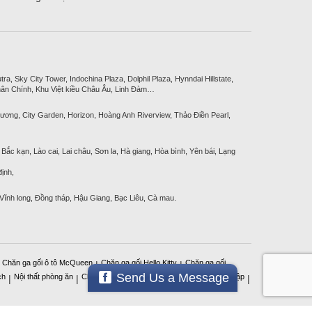
, Sky City Tower, Indochina Plaza, Dolphil Plaza, Hynndai Hillstate,
ân Chính, Khu Việt kiều Châu Âu, Linh Đàm…
ương, City Garden, Horizon, Hoàng Anh Riverview, Thảo Điền Pearl,
Bắc kạn, Lào cai, Lai châu, Sơn la, Hà giang, Hòa bình, Yên bái, Lạng
ịnh,
 Vĩnh long, Đồng tháp, Hậu Giang, Bạc Liêu, Cà mau.
Chăn ga gối ô tô McQueen
Chăn ga gối Hello Kitty
Chăn ga gối
|
|
|
Send Us a Message
ch
Nội thất phòng ăn
Chăn ga gối 3D
Chăn ga gối đệm
Bộ sưu tập
|
|
|
|
|