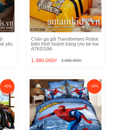
tử
Chăn ga gối Transformers Robot
Chọn sản phẩm
bé yêu
biến hình hoành tráng cho bé trai
ATKDS96
1.380.000₫
2.680.000₫
- 40%
- 49%