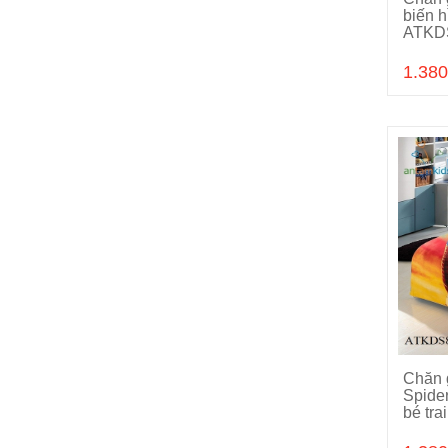
biến h
ATKD
1.380
Chăn 
Spide
bé tr