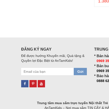
1.380
ĐĂNG KÝ NGAY
TRUNG
Để được hưởng Khuyến mãi, Quà tặng &
* Bán hà
Quyền lợi Đặc Biệt từ AnTamKids!
0969 35
* Bán bu
0969 3
Gửi
* Bảo hà
0888 62
Trung tâm mua sắm trực tuyến Nội thất Tr
AnTamKids – Nơi mua sắm TIN CẬY & HÁO H