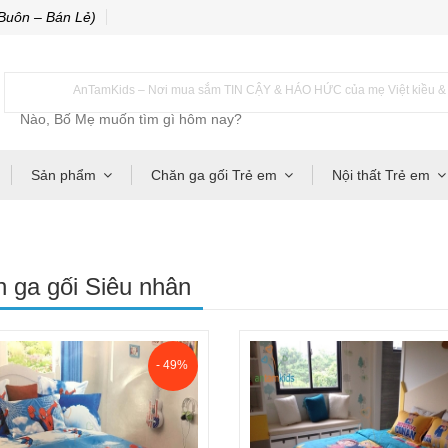
Buôn – Bán Lẻ)
AnTamKids – Nơi mua sắm TIN CẬY & HÁO HỨC của mẹ Việt kiều & m
Sản phẩm
Chăn ga gối Trẻ em
Nội thất Trẻ em
 ga gối Siêu nhân
- 49%