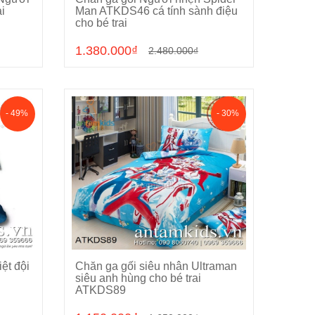
Hết hàng
i
Man ATKDS46 cá tính sành điệu
cho bé trai
1.380.000₫
2.480.000₫
- 49%
- 30%
ệt đội
Chăn ga gối siêu nhân Ultraman
Chọn sản phẩm
siêu anh hùng cho bé trai
ATKDS89