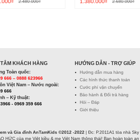
.000₫
1.380.000₫
2.480.000₫
2.680.000₫
 TÂM KHÁCH HÀNG
HƯỚNG DẪN - TRỢ GIÚP
ng Toàn quốc:
Hướng dẫn mua hàng
9 666 – 0888 623966
Các hình thức thanh toán
ôn Việt Nam – Nước ngoài:
Cước phí vận chuyển
59 666
Bảo hành & Đổi trả hàng
nh – Kỹ thuật:
Hỏi – Đáp
3966 - 0969 359 666
Giới thiệu
ẻ em và Gia đình AnTamKids ©2012 -2022
| Đc: P.2011A1 tòa nhà Sky
ỨC của mẹ Việt kiều & mẹ Việt Nam thông thái! Bạn hoàn toàn an tâ