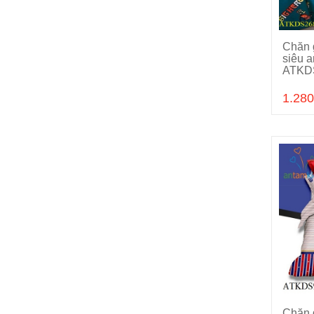
Chăn g
siêu a
ATKD
1.280
Chăn 