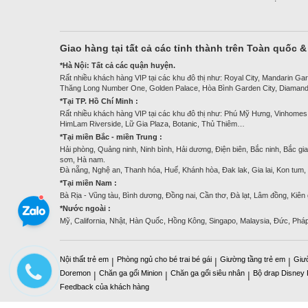
Giao hàng tại tất cả các tỉnh thành trên Toàn quốc 
*Hà Nội: Tất cả các quận huyện.
Rất nhiều khách hàng VIP tại các khu đô thị như: Royal City, Mandarin Gar
Thăng Long Number One, Golden Palace, Hòa Bình Garden City, Diamand
*Tại TP. Hồ Chí Minh :
Rất nhiều khách hàng VIP tại các khu đô thị như: Phú Mỹ Hưng, Vinhomes
HimLam Riverside, Lữ Gia Plaza, Botanic, Thủ Thiêm…
*Tại miền Bắc - miền Trung :
Hải phòng, Quảng ninh, Ninh bình, Hải dương, Điện biên, Bắc ninh, Bắc gia
sơn, Hà nam.
Đà nẵng, Nghệ an, Thanh hóa, Huế, Khánh hòa, Đak lak, Gia lai, Kon tum
*Tại miền Nam :
Bà Rịa - Vũng tàu, Bình dương, Đồng nai, Cần thơ, Đà lạt, Lâm đồng, Kiên
*Nước ngoài :
Mỹ, California, Nhật, Hàn Quốc, Hồng Kông, Singapo, Malaysia, Đức, Phá
Nội thất trẻ em
Phòng ngủ cho bé trai bé gái
Giường tầng trẻ em
Giư
|
|
|
Doremon
Chăn ga gối Minion
Chăn ga gối siêu nhân
Bộ drap Disney
|
|
|
Feedback của khách hàng