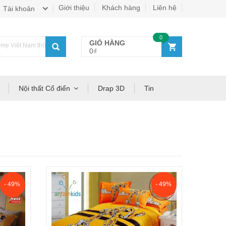
Giới thiệu
Khách hàng
Liên hệ
Tài khoản
0
GIỎ HÀNG
ẹ Việt Nam thông thái!
0₫
Nội thất Cổ điển
Drap 3D
Tin
- 49%
- 49%