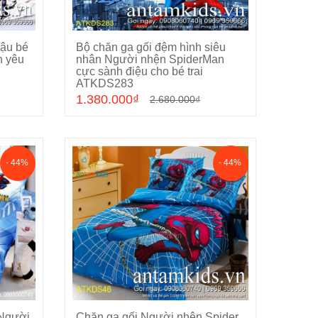
Cậu bé
Bộ chăn ga gối đệm hình siêu
Chọn sản phẩm
n yêu
nhân Người nhện SpiderMan
cực sành điệu cho bé trai
ATKDS283
1.380.000₫
2.680.000₫
- 44%
- 44%
 Người
Chăn ga gối Người nhện Spider