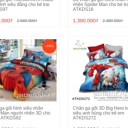
Chọn sản phẩm
Chọn sản phẩm
ình siêu đẳng cho bé trai
nhện Spider Man cho bé tra
S97
ATKDS16
.000₫
1.380.000₫
2.680.000₫
2.480.000₫
- 44%
ga gối hình siêu nhân
Chăn ga gối 3D Big Hero bi
Hết hàng
Chọn sản phẩm
rMan người nhện 3D cho
siêu anh hùng cho trẻ em
ai ATKDS82
ATKDS272