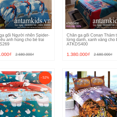
ga gối Người nhện Spider-
Chăn ga gối Conan Thám 
Chọn sản phẩm
Chọn sản phẩm
êu anh hùng cho bé trai
lừng danh, xanh vàng cho 
S269
ATKDS400
.000₫
1.380.000₫
2.680.000₫
2.680.000₫
- 52%