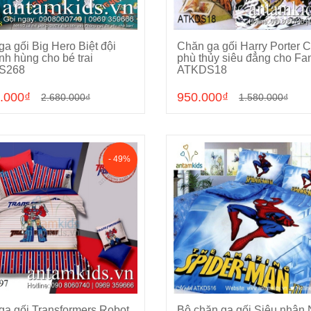
a gối Big Hero Biệt đội
Chăn ga gối Harry Porter 
Chọn sản phẩm
Chọn sản phẩm
nh hùng cho bé trai
phù thủy siêu đẳng cho Fa
S268
ATKDS18
.000₫
950.000₫
2.680.000₫
1.580.000₫
- 49%
ga gối Transformers Robot
Bộ chăn ga gối Siêu nhân