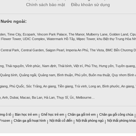
Chính sách bảo mật
Điều khoản sử dụng
& Nước ngoài:
den, Time City, Ecopark, Vincom Park Palace, The Manor, Mulberry Lane, Golden Land, Ciputra
 Flower Tower, UDIC Complex, Watermark Hồ Tây, Mipec Tower, khu Biệt thự Trung Hòa Nh
 Central Park, Central Garden, Saigon Pearl, Imperia An Phú, The Vista, BMC Bến Chương D
ng, Thái nguyên, Vĩnh phúc, Nam định, Thái bình, Việt trì, Phú Thọ, Hưng yên, Tuyên quang, 
, Quảng bình, Quảng ngãi, Quảng nam, Bình thuận, Phú yên, Buôn ma thuật, Quy nhơn Bình đ
 giang, Phú Quốc, Sóc Trăng, An giang, Tiền giang, Trà vinh, Long an, Bình phước, An giang,
p, Anh, Dubai, Macao, Ba Lan, Hà Lan, Thụy Sĩ, Úc, Melbourne…
ờng ô tô
Bàn học trẻ em
Ghế học trẻ em
Chăn ga gối trẻ em
Chăn ga gối công chúa
|
|
|
|
 Frozen
Chăn ga gối hoạt hình
Nội thất cổ điển
Nội thất phòng ngủ
Nội thất phòng khá
|
|
|
|