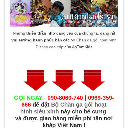
Những
thiên thần nhỏ
đáng yêu của chúng ta, đang rất
vui sướng hạnh phúc
bên các bộ
Chăn ga gối hoạt hình
Disney cao cấp
của AnTamKids
GỌI NGAY:
090-8060-740 | 0969-359-
666
để đặt
Bộ Chăn ga gối hoạt
hình siêu xinh
này cho bé cưng
và được giao hàng miễn phí tận nơi
khắp Việt Nam !