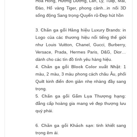
Hoa Hồng, Hướng Dương, Lan, Ly, Tulip, Mai,
Đào, Hổ vàng Tiger, phong cảnh...in nổi 3D
sống động Sang trọng-Quyến rũ-Đẹp hút hồn
3.
Chăn ga gối Hàng hiệu
Luxury Brands: in
Logo của các thương hiệu nổi tiếng thế giới
như Louis Vuitton, Chanel, Gucci, Burberry,
Versace, Prada, Hermes Paris, D&G, Dior…
dành cho các tín đồ tình yêu hàng hiệu.
4.
Chăn ga gối Block Color xuất Nhật
: 1
màu, 2 màu, 3 màu phong cách châu Âu, phối
Quilt kinh điển đơn giản nhẹ nhàng đầy sang
trọng.
5.
Chăn ga gối Gấm Lụa Thượng hạng
:
đẳng cấp hoàng gia mang vẻ đẹp thượng lưu
quý phái.
6.
Chăn ga gối Khách sạn
: tinh khiết sang
trọng êm ái.