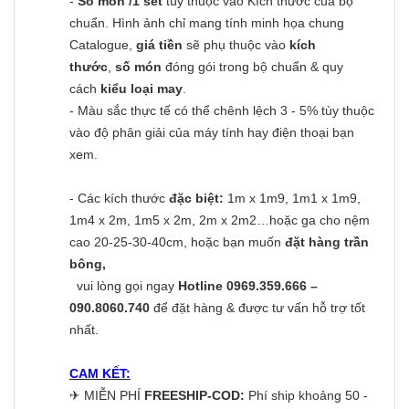
-
Số món /1 set
tùy thuộc vào Kích thước của bộ
chuẩn. Hình ảnh chỉ mang tính minh họa chung
Catalogue,
giá tiền
sẽ phụ thuộc vào
kích
thước
,
số món
đóng gói trong bộ chuẩn & quy
cách
kiểu loại may
.
- Màu sắc thực tế có thể chênh lệch 3 - 5% tùy thuộc
vào độ phân giải của máy tính hay điện thoại bạn
xem.
- Các kích thước
đặc biệt:
1m x 1m9, 1m1 x 1m9,
1m4 x 2m, 1m5 x 2m, 2m x 2m2…hoặc ga cho nệm
cao 20-25-30-40cm, hoặc bạn muốn
đặt hàng trần
bông,
vui lòng gọi ngay
Hotline 0969.359.666 –
090.8060.740
để đặt hàng & được tư vấn hỗ trợ tốt
nhất.
CAM KẾT:
✈
MIỄN PHÍ
FREESHIP-COD:
Phí ship khoảng 50 -