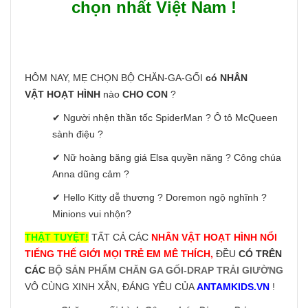
chọn nhất Việt Nam !
HÔM NAY, MẸ CHỌN BỘ CHĂN-GA-GỐI
có NHÂN
VẬT HOẠT HÌNH
nào
CHO CON
?
✔ Người nhện thần tốc SpiderMan ? Ô tô McQueen
sành điệu ?
✔ Nữ hoàng băng giá Elsa quyền năng ? Công chúa
Anna dũng cảm ?
✔ Hello Kitty dễ thương ? Doremon ngộ nghĩnh ?
Minions vui nhộn?
THẬT TUYỆT!
TẤT CẢ CÁC
NHÂN VẬT HOẠT HÌNH NỔI
TIẾNG THẾ GIỚI MỌI TRẺ EM MÊ THÍCH,
ĐỀU
CÓ TRÊN
CÁC
BỘ SẢN PHẨM CHĂN GA GỐI-DRAP TRẢI GIƯỜNG
VÔ CÙNG XINH XẮN, ĐÁNG YÊU CỦA
ANTAMKIDS.VN
!