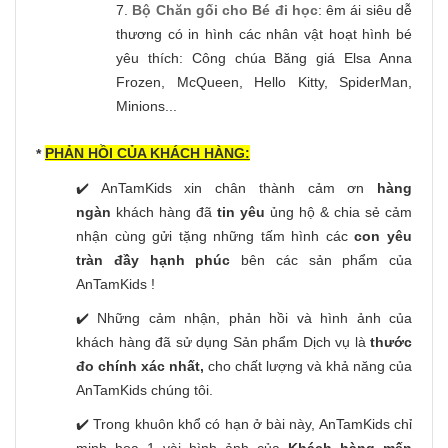
7.
Bộ Chăn gối cho Bé đi học
: êm ái siêu dễ
thương có in hình các nhân vật hoạt hình bé
yêu thích: Công chúa Băng giá Elsa Anna
Frozen, McQueen, Hello Kitty, SpiderMan,
Minions...
PHẢN HỒI CỦA KHÁCH HÀNG:
*
✔️ AnTamKids xin chân thành cảm ơn
hàng
ngàn
khách hàng đã
tin yêu
ủng hộ & chia sẻ cảm
nhận cùng gửi tặng những tấm hình các
con yêu
tràn đầy hạnh phúc
bên các sản phẩm của
AnTamKids !
✔️ Những cảm nhận, phản hồi và hình ảnh của
khách hàng đã sử dụng Sản phẩm Dịch vụ là
thước
đo chính xác nhất,
cho chất lượng và khả năng của
AnTamKids chúng tôi.
✔️ Trong khuôn khổ có hạn ở bài này, AnTamKids chỉ