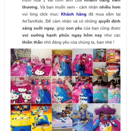
minh họa 1 vài hình ảnh của
Khách hàng mến
thương
, Và bạn muốn xem - cảm nhận
nhiều hơn
vui lòng click mục:
Khách hàng
đã mua sắm tại
AnTamKids. Để cảm nhận và có những
quyết định
sáng suốt ngay
, giúp
con yêu
của bạn cũng được
vui sướng hạnh phúc ngay hôm nay
như các
thiên thần
nhỏ đáng yêu của chúng ta, bạn nhé !