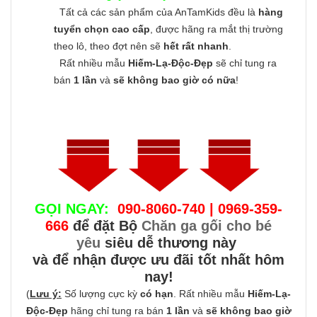
Tất cả các sản phẩm của AnTamKids đều là
hàng
tuyển chọn cao cấp
, được hãng ra mắt thị trường
theo lô, theo đợt nên sẽ
hết rất nhanh
.
Rất nhiều mẫu
Hiếm-Lạ-Độc-Đẹp
sẽ chỉ tung ra
bán
1 lần
và
sẽ không bao giờ có nữa
!
GỌI NGAY:
090-8060-740 | 0969-359-
666
để đặt Bộ
Chăn ga gối cho bé
yêu
siêu dễ thương này
và để nhận được ưu đãi tốt nhất hôm
nay!
(
Lưu ý:
Số lượng cực kỳ
có hạn
. Rất nhiều mẫu
Hiếm-Lạ-
Độc-Đẹp
hãng chỉ tung ra bán
1 lần
và
sẽ không bao giờ