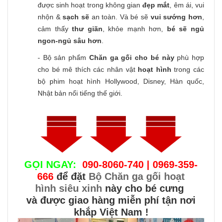
được sinh hoạt trong không gian
đẹp mắt
, êm ái, vui
nhộn &
sạch sẽ
an toàn. Và bé sẽ
vui sướng hơn
,
cảm thấy
thư giãn
, khỏe mạnh hơn,
bé sẽ ngủ
ngon-ngủ sâu hơn
.
- Bộ sản phẩm
Chăn ga gối cho bé này
phù hợp
cho bé mê thích các nhân vật
hoạt hình
trong các
bộ phim hoạt hình Hollywood, Disney, Hàn quốc,
Nhật bản nổi tiếng thế giới.
GỌI NGAY:
090-8060-740 | 0969-359-
666
để đặt
Bộ Chăn ga gối hoạt
hình siêu xinh
này cho bé cưng
và được giao hàng miễn phí tận nơi
khắp Việt Nam !