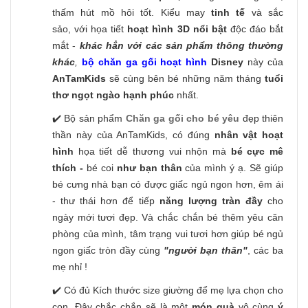
thấm hút mồ hôi tốt. Kiểu may
tinh tế
và sắc
sảo, với họa tiết
hoạt hình 3D nổi bật
độc đáo bắt
mắt -
khác hẳn với các sản phẩm thông thường
khác
,
bộ chăn ga gối hoạt hình
Disney
này của
AnTamKids
sẽ cùng bên bé những năm tháng
tuổi
thơ ngọt ngào hạnh phúc
nhất.
✔️ Bộ sản phẩm
Chăn ga gối cho bé yêu
đẹp thiên
thần này của AnTamKids, có đúng
nhân vật hoạt
hình
họa tiết dễ thương vui nhộn
mà
bé cực mê
thích -
bé coi
như bạn thân
của mình ý ạ. Sẽ giúp
bé cưng nhà bạn có được giấc ngủ ngon hơn, êm ái
- thư thái hơn để tiếp
năng lượng tràn đầy
cho
ngày mới tươi đẹp. Và chắc chắn bé thêm yêu căn
phòng của mình, tâm trạng vui tươi hơn giúp bé ngủ
ngon giấc tròn đầy cùng
"người bạn thân"
, các ba
mẹ nhỉ !
✔️ Có đủ Kích thước size giường để mẹ lựa chọn cho
con. Đây chắc chắn sẽ là một
món quà
vô cùng
ý