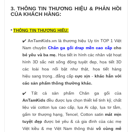
3. THÔNG TIN THƯƠNG HIỆU & PHẢN HỒI
CỦA KHÁCH HÀNG:
THÔNG TIN THƯƠNG HIỆU:
*
✔️
AnTamKids.vn
là thương hiệu Uy tín TOP 1 Việt
Nam chuyên
Chăn ga gối drap mền cao cấp
cho
bé yêu và ba mẹ.
Họa tiết in hình các nhân vật hoạt
hình 3D sắc nét sống động tuyệt đẹp, họa tiết 3D
các loài hoa nổi bật như thật, họa tiết hàng
hiệu sang trọng...đẳng cấp
cực xịn
-
khác hẳn với
các sản phẩm thông thường khác.
✔️ Tất cả sản phẩm Chăn ga gối của
AnTamKids
đều được lựa chọn thiết kế tinh kỹ, chất
liệu vải cotton lụa cao cấp, lụa Ai cập, lụa tơ tằm,
gấm tơ thượng hạng, Tencel, Cotton satin
mát mịn
tuyệt đẹp
được bé yêu & cả gia đình của các mẹ
Việt kiều & mẹ Việt Nam thông thái
vô cùng mê