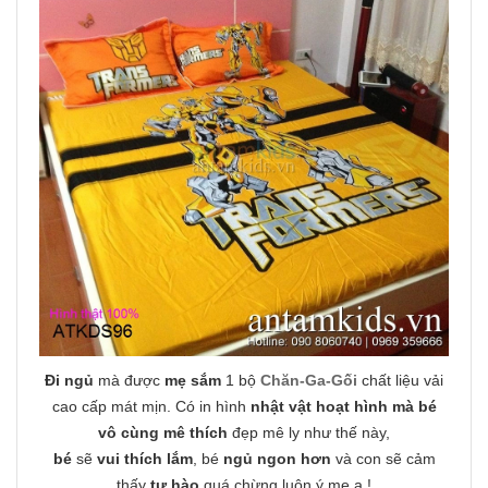
Đi ngủ
mà được
mẹ sắm
1 bộ
Chăn-Ga-Gối
chất liệu vải
cao cấp mát mịn. Có in hình
nhật vật hoạt hình mà bé
vô cùng mê thích
đẹp mê ly như thế này,
bé
sẽ
vui thích lắm
, bé
ngủ ngon hơn
và con sẽ cảm
thấy
tự hào
quá chừng luôn ý mẹ ạ !