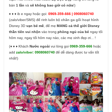
bán
1 lần
và
sẽ không bao giờ có nữa
!)
♦ ♦ ♦ ib e ngay hoặc gọi:
0969-359-666 | 0908060740
(zalo/viber/SMS) để rinh luôn bộ
chăn ga gối hoạt hình
Disney 3D
vạn bé mê
, để mẹ
MANG cả thế giới Disney
thần tiên vui nhộn
vào trong
phòng ngủ của bé
ngay tối
hôm nay, ngay tối hôm nay nào, các mẹ xinh đẹp ơi... !
(♦ ♦ ♦ Khách
Nước ngoài
vui lòng gọi
0969-359-666
hoặc
add
zalo/viber:
0908060740
để dễ dàng được tư vấn tốt
nhất!)