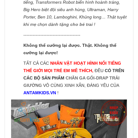
tiếng, Transformers Robot biến hình hoành tráng,
Big Hero biệt đội siêu anh hùng, Ultraman, Harry
Porter, Ben 10, Lamboghini, Khủng long… Thật tuyệt
khi mẹ chọn dành
tặng cho bé trai
!
-------------------------------------
Không thể cưỡng lại được. Thật. Không thể
cưỡng lại được!
TẤT CẢ CÁC
NHÂN VẬT HOẠT HÌNH NỔI TIẾNG
THẾ GIỚI MỌI TRẺ EM MÊ THÍCH,
ĐỀU
CÓ TRÊN
CÁC BỘ SẢN PHẨM
CHĂN GA GỐI-DRAP TRẢI
GIƯỜNG
VÔ CÙNG XINH XẮN, ĐÁNG YÊU CỦA
ANTAMKIDS.VN
!