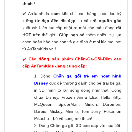
thích
!
✔️ AnTamKids
cam kết
chỉ bán hàng chọn lọc kỹ
lưỡng
từ đẹp đến rất đẹp
, tư vấn
rõ nguồn gốc
xuất xứ. Liên tục cập nhật ra mắt các mẫu đang
rất
HOT
trên thế giới.
Giúp bạn có
thêm nhiều sự lựa
chọn hoàn hảo cho con và gia đình ở mọi lúc mọi nơi
từ AnTamKids.vn !
✔️
Các dòng sản phẩm Chăn-Ga-Gối-Đệm cao
cấp AnTamKids đang cung cấp:
1. Dòng
Chăn ga gối trẻ em hoạt hình
Disney
cực dễ thương dành cho bé trai bé gái
in 3D, hình to lớn sống động như thật: Công
chúa Disney, Frozen Anna Elsa, Hello Kitty,
McQueen, SpiderMan, Minion, Doremon,
Barbie, Mickey, Minnie, Tom Jerry, Pokemon
Pikachu…bé vô cùng mê thích!
2. Dòng
Chăn ga gối 3D cao cấp
với họa tiết: