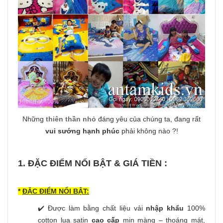
Những
thiên thần nhỏ
đáng yêu của chúng ta, đang rất
vui sướng hạnh phúc
phải không nào ?!
1. ĐẶC ĐIỂM NỔI BẬT & GIÁ TIỀN :
*
ĐẶC ĐIỂM NỔI BẬT:
✔️ Được làm bằng chất liệu vải
nhập khẩu
100%
cotton lụa satin
cao cấp
mịn màng – thoáng mát,