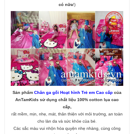
có nữa
!)
Sản phẩm
Chăn ga gối Hoạt hình Trẻ em Cao cấp
của
AnTamKids
sử dụng chất liệu 100% cotton lụa cao
cấp
,
rất mềm, mịn, nhẹ, mát, thân thiện với môi trường, an toàn
cho làn da và sức khỏe của bé.
Các sắc màu vui nhộn hòa quyện nhẹ nhàng, cùng công