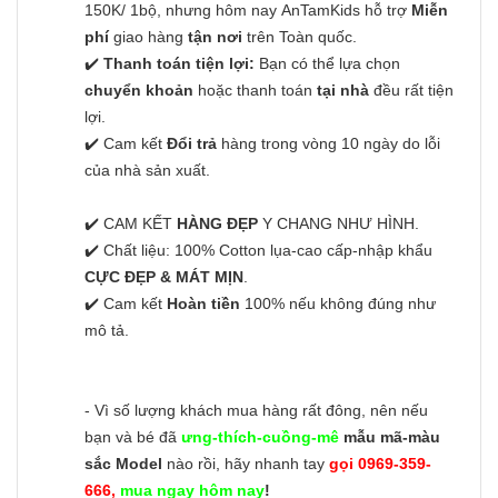
150K/ 1bộ, nhưng hôm nay AnTamKids hỗ trợ
Miễn
phí
giao hàng
tận nơi
trên Toàn quốc.
✔️
Thanh toán tiện lợi:
Bạn có thể lựa chọn
chuyển khoản
hoặc thanh toán
tại nhà
đều rất tiện
lợi.
✔️ Cam kết
Đổi trả
hàng trong vòng 10 ngày do lỗi
của nhà sản xuất.
✔️ CAM KẾT
HÀNG ĐẸP
Y CHANG NHƯ HÌNH.
✔️ Chất liệu: 100% Cotton lụa-cao cấp-nhập khẩu
CỰC ĐẸP & MÁT MỊN
.
✔️ Cam kết
Hoàn tiền
100% nếu không đúng như
mô tả.
- Vì số lượng khách mua hàng rất đông, nên nếu
bạn và bé đã
ưng-thích-cuồng-mê
mẫu mã-màu
sắc Model
nào rồi, hãy nhanh tay
gọi 0969-359-
666,
mua ngay hôm nay
!