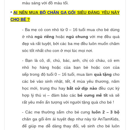
màu sáng với đồ màu tối.
AI
NÊN MUA
BỘ CHĂN GA GỐI
SIÊU ĐÁNG YÊU NÀY
*
CHO BÉ
?
- Ba mẹ có con nhỏ từ 0 – 16 tuổi mua cho bé dùng
ở nhà
ngủ riêng
hoặc
ngủ chung
với mẹ đều quá
đẹp và rất tuyệt, bởi các ba mẹ đều luôn muốn chăm
sóc tốt nhất cho con ở mọi lúc mọi nơi.
- Bạn là cô, dì, chú, bác, anh, chị có cháu, có em
nhỏ họ hàng hoặc của bạn bè hoặc con của
sếp trong độ tuổi 0 – 16 tuổi, mua làm
quà tặng
cho
các bé vào sinh nhật, tết, 4 mùa yêu thương, năm
học mới, trung thu hay
bất cứ dịp nào
đều cực kỳ
hợp lý thú vị – đảm bảo các
bé cưng mê tít
và sẽ
rất yêu mến ấn tượng với người tặng quà cho bé !
- Các mẹ thường sắm cho bé cưng
luôn 2 – 3 bộ
chăn ga gối êm ái tuyệt đẹp như này từ AnTamKids,
để giúp mẹ dễ dàng thay đổi, vệ sinh cho bé luôn