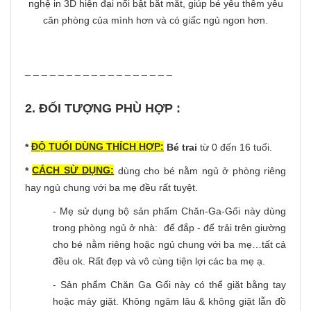
nghệ in 3D hiện đại nổi bật bắt mắt, giúp bé yêu thêm yêu
căn phòng của mình hơn và có giấc ngủ ngon hơn.
_ _ _ _ _ _ _ _ _ _ _ _ _ _ _ _ _ _
2. ĐỐI TƯỢNG PHÙ HỢP :
ĐỘ TUỔI DÙNG THÍCH HỢP:
*
Bé trai
từ 0 đến 16 tuổi.
CÁCH SỪ DỤNG:
*
dùng cho bé nằm ngủ ở phòng riêng
hay ngủ chung với ba mẹ đều rất tuyệt.
- Mẹ sử dụng bộ sản phẩm Chăn-Ga-Gối này dùng
trong phòng ngủ ở nhà: để đắp - để trải trên giường
cho bé nằm riêng hoặc ngủ chung với ba mẹ…tất cả
đều ok. Rất đẹp và vô cùng tiện lợi các ba mẹ ạ.
- Sản phẩm Chăn Ga Gối này có thể giặt bằng tay
hoặc máy giặt. Không ngâm lâu & không giặt lẫn đồ