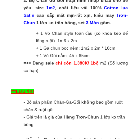
2.
Bộ Chăn Ga Gối hoạt hình nhập khẩu cho bé
yêu, size
1m2
, chất liệu vải 100%
Cotton lụa
Satin
cao cấp mát mịn-rất xịn, kiểu may
Trơn-
C
hun
1 lớp ko trần bông, set
3 Món
gồm:
+ 1 Vỏ Chăn style toàn cầu (có khóa kéo để
lồng ruột): 1m6 x 2m
+ 1 Ga chun bọc nệm: 1m2 x 2m * 10cm
+ 1 Vỏ Gối nằm: 45 x 65cm
=>> Đang sale
chỉ còn 1.380K/ 1bộ
m2 (Số lượng
có hạn).
***LƯU Ý!!!
- Bộ sản phẩm Chăn-Ga-Gối
không
bao gồm ruột
chăn & ruột gối
- Giá trên là giá của
Hàng Trơn-Chun
1 lớp ko trần
bông