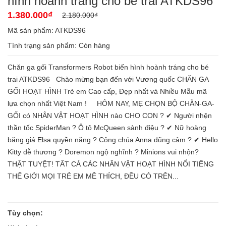
hình hoành tráng cho bé trai ATKDS96
1.380.000₫
2.180.000₫
Mã sản phẩm: ATKDS96
Tình trạng sản phẩm:
Còn hàng
Chăn ga gối Transformers Robot biến hình hoành tráng cho bé
trai ATKDS96 Chào mừng bạn đến với Vương quốc CHĂN GA
GỐI HOẠT HÌNH Trẻ em Cao cấp, Đẹp nhất và Nhiều Mẫu mã
lựa chọn nhất Việt Nam ! HÔM NAY, MẸ CHỌN BỘ CHĂN-GA-
GỐI có NHÂN VẬT HOẠT HÌNH nào CHO CON ? ✔ Người nhện
thần tốc SpiderMan ? Ô tô McQueen sành điệu ? ✔ Nữ hoàng
băng giá Elsa quyền năng ? Công chúa Anna dũng cảm ? ✔ Hello
Kitty dễ thương ? Doremon ngộ nghĩnh ? Minions vui nhộn?
THẬT TUYỆT! TẤT CẢ CÁC NHÂN VẬT HOẠT HÌNH NỔI TIẾNG
THẾ GIỚI MỌI TRẺ EM MÊ THÍCH, ĐỀU CÓ TRÊN...
Tùy chọn: