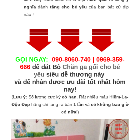
nghĩa
dành
tặng cho bé yêu
của bạn bất cứ dịp
nào !
GỌI NGAY:
090-8060-740 | 0969-359-
666
để đặt Bộ
Chăn ga gối cho bé
yêu
siêu dễ thương này
và để nhận được ưu đãi tốt nhất hôm
nay!
(
Lưu ý:
Số lượng cực kỳ
có hạn
. Rất nhiều mẫu
Hiếm-Lạ-
Độc-Đẹp
hãng chỉ tung ra bán
1 lần
và
sẽ không bao giờ
có nữa
!)