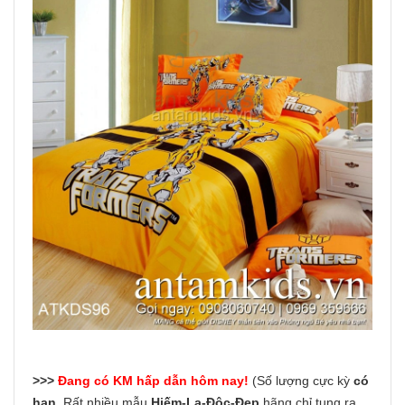
>>>
Đang có KM hấp dẫn hôm nay!
(Số lượng cực kỳ
có
hạn
. Rất nhiều mẫu
Hiếm-Lạ-Độc-Đẹp
hãng chỉ tung ra