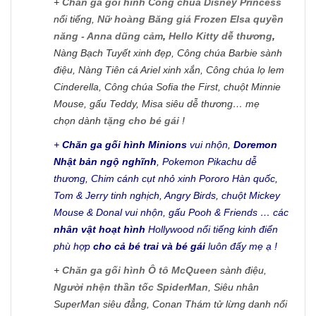
+
Chăn ga gối hình Công chúa Disney Princess
nổi tiếng,
Nữ hoàng Băng giá Frozen Elsa quyền
năng - Anna dũng cảm
,
Hello Kitty dễ thương
,
Nàng Bạch Tuyết xinh đẹp, Công chúa Barbie sành
điệu, Nàng Tiên cá Ariel xinh xắn, Công chúa lọ lem
Cinderella, Công chúa Sofia the First, chuột Minnie
Mouse, gấu Teddy, Misa siêu dễ thương… mẹ
chọn dành
tặng cho bé gái
!
+
Chăn ga gối hình Minions
vui nhộn,
Doremon
Nhật bản ngộ nghĩnh
, Pokemon Pikachu dễ
thương, Chim cánh cụt nhỏ xinh Pororo Hàn quốc,
Tom & Jerry tinh nghịch, Angry Birds, chuột Mickey
Mouse & Donal vui nhộn, gấu Pooh & Friends … các
nhân vật hoạt hình
Hollywood nổi tiếng kinh điển
phù hợp
cho cả bé trai và bé gái
luôn đấy mẹ ạ !
+
Chăn ga gối hình Ô tô McQueen
sành điệu,
Người nhện thần tốc SpiderMan
, Siêu nhân
SuperMan siêu đẳng, Conan Thám tử lừng danh nổi