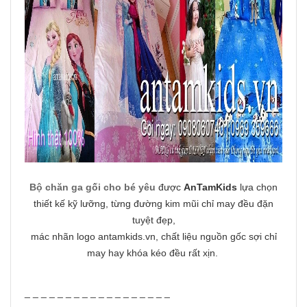
Bộ chăn ga gối cho bé yêu
được
AnTamKids
lựa chọn
thiết kế kỹ lưỡng, từng đường kim mũi chỉ may đều đặn
tuyệt đẹp,
mác nhãn logo antamkids.vn, chất liệu nguồn gốc sợi chỉ
may hay khóa kéo đều rất xịn.
_ _ _ _ _ _ _ _ _ _ _ _ _ _ _ _ _ _