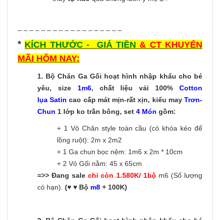
_ _ _ _ _ _ _ _ _ _ _ _ _ _ _ _ _ _
*
KÍCH THƯỚC - GIÁ TIỀN
& CT KHUYẾN
MÃI HÔM NAY:
1.
Bộ Chăn Ga Gối hoạt hình nhập khẩu cho bé
yêu, size
1m6
, chất liệu vải 100%
Cotton
lụa Satin
cao cấp mát mịn-rất xịn, kiểu may
Trơn-
C
hun
1 lớp ko trần bông, set
4 Món
gồm:
+ 1 Vỏ Chăn style toàn cầu (có khóa kéo để
lồng ruột): 2m x 2m2
+ 1 Ga chun bọc nệm: 1m6 x 2m * 10cm
+ 2 Vỏ Gối nằm: 45 x 65cm
=>> Đang sale
chỉ còn 1.580K/ 1bộ
m6 (Số lượng
có hạn).
(♥ ♥ Bộ
m8
+ 100K)