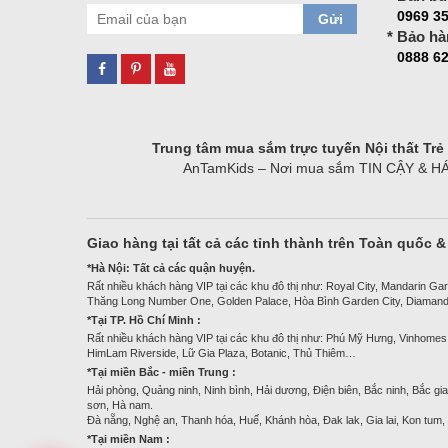
0969 3
Gửi
* Bảo hà
0888 62
Trung tâm mua sắm trực tuyến Nội thất Tr
AnTamKids – Nơi mua sắm TIN CẬY & HÁO H
Giao hàng tại tất cả các tỉnh thành trên Toàn quốc 
*Hà Nội: Tất cả các quận huyện.
Rất nhiều khách hàng VIP tại các khu đô thị như: Royal City, Mandarin Gar
Thăng Long Number One, Golden Palace, Hòa Bình Garden City, Diamand
*Tại TP. Hồ Chí Minh :
Rất nhiều khách hàng VIP tại các khu đô thị như: Phú Mỹ Hưng, Vinhomes
HimLam Riverside, Lữ Gia Plaza, Botanic, Thủ Thiêm…
*Tại miền Bắc - miền Trung :
Hải phòng, Quảng ninh, Ninh bình, Hải dương, Điện biên, Bắc ninh, Bắc gia
sơn, Hà nam.
Đà nẵng, Nghệ an, Thanh hóa, Huế, Khánh hòa, Đak lak, Gia lai, Kon tum
*Tại miền Nam :