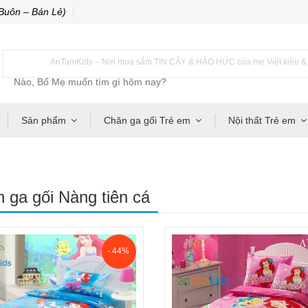
Buôn – Bán Lẻ)
AnTamKids – Nơi mua sắm TIN CẬY & HÁO HỨC của mẹ Việt kiều & m
Sản phẩm
Chăn ga gối Trẻ em
Nội thất Trẻ em
 ga gối Nàng tiên cá
- 44%