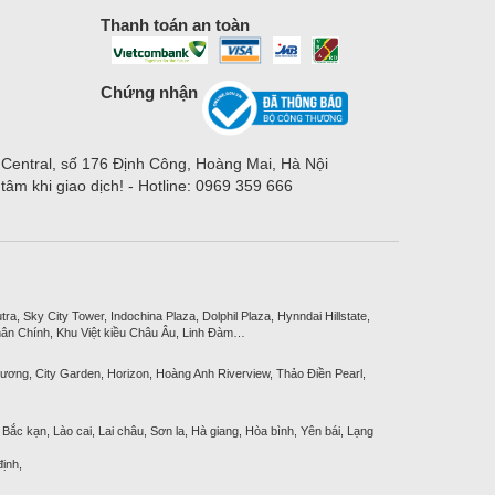
Thanh toán an toàn
Chứng nhận
 Central, số 176 Định Công, Hoàng Mai, Hà Nội
m khi giao dịch! - Hotline: 0969 359 666
, Sky City Tower, Indochina Plaza, Dolphil Plaza, Hynndai Hillstate,
ân Chính, Khu Việt kiều Châu Âu, Linh Đàm…
ương, City Garden, Horizon, Hoàng Anh Riverview, Thảo Điền Pearl,
Bắc kạn, Lào cai, Lai châu, Sơn la, Hà giang, Hòa bình, Yên bái, Lạng
ịnh,