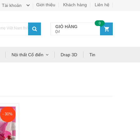
Giới thiệu
Khách hàng
Liên hệ
Tài khoản
0
GIỎ HÀNG
ẹ Việt Nam thông thái!
0₫
Nội thất Cổ điển
Drap 3D
Tin
- 30%