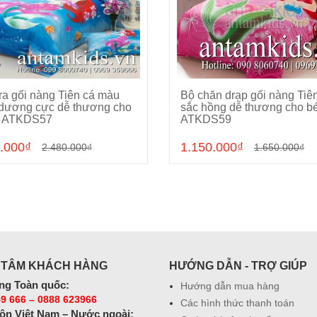
ra gối nàng Tiên cá màu
Bộ chăn drap gối nàng Tiê
Chọn sản phẩm
Chọn sản phẩm
dương cực dễ thương cho
sắc hồng dễ thương cho bé
i ATKDS57
ATKDS59
.000₫
1.150.000₫
2.480.000₫
1.650.000₫
 TÂM KHÁCH HÀNG
HƯỚNG DẪN - TRỢ GIÚP
ng Toàn quốc:
Hướng dẫn mua hàng
9 666 – 0888 623966
Các hình thức thanh toán
ôn Việt Nam – Nước ngoài: