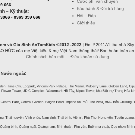
Cước phí vận chuyển
59 666
Bảo hành & Đổi trả hàng
nh – Kỹ thuật:
Hỏi – Đáp
3966 - 0969 359 666
Giới thiệu
ẻ em và Gia đình AnTamKids ©2012 -2022
| Đc: P.2011A1 tòa nhà Sky
ỨC của mẹ Việt kiều & mẹ Việt Nam thông thái! Bạn hoàn toàn an tâ
Chính sách bảo mật
Điều khoản sử dụng
& Nước ngoài:
den, Time City, Ecopark, Vincom Park Palace, The Manor, Mulberry Lane, Golden Land, Ciputra
 Flower Tower, UDIC Complex, Watermark Hồ Tây, Mipec Tower, khu Biệt thự Trung Hòa Nh
 Central Park, Central Garden, Saigon Pearl, Imperia An Phú, The Vista, BMC Bến Chương D
ng, Thái nguyên, Vĩnh phúc, Nam định, Thái bình, Việt trì, Phú Thọ, Hưng yên, Tuyên quang, 
, Quảng bình, Quảng ngãi, Quảng nam, Bình thuận, Phú yên, Buôn ma thuật, Quy nhơn Bình đ