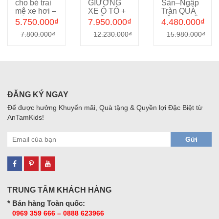
cho bé trai
GIƯỜNG
Sàn–Ngập
mê xe hơi –
XE Ô TÔ +
Tràn QUÀ
Màu xanh
CHĂN-GA-
TẶNG: NỘI
5.750.000₫
7.950.000₫
4.480.000₫
ngộ nghĩnh
GỐI-ĐỆM
THẤT-
7.800.000₫
12.230.000₫
15.980.000₫
siêu dễ
Người
CHĂN GA
thương
NHỆN cho
CAO CẤP!
ATK6011
Bé Trai -
ĐẸP TAN
CHẢY
ĐĂNG KÝ NGAY
Để được hưởng Khuyến mãi, Quà tặng & Quyền lợi Đặc Biệt từ
AnTamKids!
Gửi
TRUNG TÂM KHÁCH HÀNG
* Bán hàng Toàn quốc:
0969 359 666 – 0888 623966