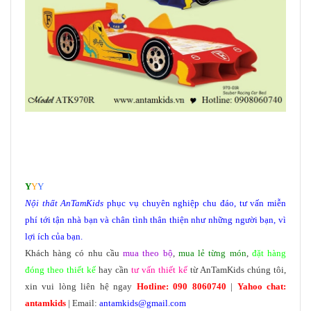
Y
Y
Y
Nội thất
AnTamKids
phục vụ chuyên nghiệp chu đáo, tư vấn miễn
phí tới tận nhà bạn và chân tình thân thiện như những người bạn, vì
lợi ích của bạn.
Khách hàng có nhu cầu
mua theo bộ
,
mua lẻ từng món
,
đặt hàng
đóng theo thiết kế
hay cần
tư vấn thiết kế
từ AnTamKids chúng tôi,
xin vui lòng liên hệ ngay
Hotline: 090 8060740
|
Yahoo chat:
antamkids
| Email:
antamkids@gmail.com