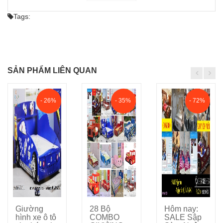
Tags:
SẢN PHẨM LIÊN QUAN
- 26%
- 35%
- 72%
Giường
28 Bộ
Hôm nay:
Cho vào giỏ hàng
Cho vào giỏ hàng
Cho vào giỏ hàng
hình xe ô tô
COMBO
SALE Sập