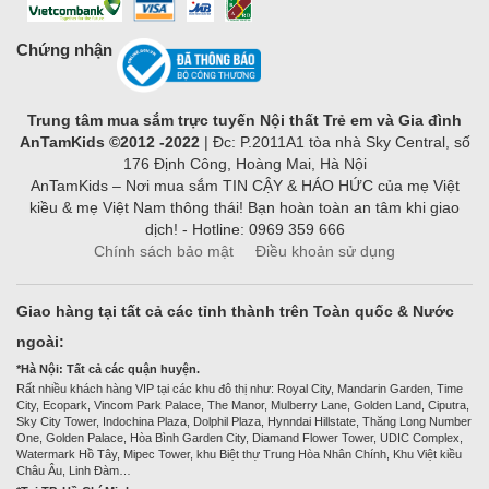
Chứng nhận
Trung tâm mua sắm trực tuyến Nội thất Trẻ em và Gia đình
AnTamKids ©2012 -2022
| Đc: P.2011A1 tòa nhà Sky Central, số
176 Định Công, Hoàng Mai, Hà Nội
AnTamKids – Nơi mua sắm TIN CẬY & HÁO HỨC của mẹ Việt
kiều & mẹ Việt Nam thông thái! Bạn hoàn toàn an tâm khi giao
dịch! - Hotline: 0969 359 666
Chính sách bảo mật
Điều khoản sử dụng
Giao hàng tại tất cả các tỉnh thành trên Toàn quốc & Nước
ngoài:
*Hà Nội: Tất cả các quận huyện.
Rất nhiều khách hàng VIP tại các khu đô thị như: Royal City, Mandarin Garden, Time
City, Ecopark, Vincom Park Palace, The Manor, Mulberry Lane, Golden Land, Ciputra,
Sky City Tower, Indochina Plaza, Dolphil Plaza, Hynndai Hillstate, Thăng Long Number
One, Golden Palace, Hòa Bình Garden City, Diamand Flower Tower, UDIC Complex,
Watermark Hồ Tây, Mipec Tower, khu Biệt thự Trung Hòa Nhân Chính, Khu Việt kiều
Châu Âu, Linh Đàm…