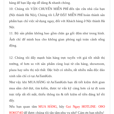
hàng để bạn lắp ráp dễ dàng & nhanh chóng.
10. Chúng tôi VẬN CHUYỂN MIỄN PHÍ đến tận cửa nhà của bạn
(Nội thành Hà Nội), Chúng tôi LẮP ĐẶT MIỄN PHÍ hoàn thành sản
phẩm bạn chỉ việc sử dụng ngay, đối với Khách hàng ở Nội thành Hà
Nội.
11. Bộ sản phẩm không bao gồm chăn ga gối đệm như trong hình.
Ảnh chỉ để minh họa cho không gian phòng ngủ toàn cảnh sống
động.
12. Chúng tôi đẩy mạnh bán hàng trực tuyến với giá tốt nhất thị
trường, rẻ hơn so với sản phẩm cùng loại từ cửa hàng, showroom,
plaza hay siêu thị nội thất. Đặc biệt có nhiều, rất nhiều mẫu độc đáo
xinh xắn chỉ có tại AnTamKids.
Như vậy khi MUA HÀNG từ AnTamKids bạn đã tiết kiệm thời gian
mua sắm chờ đợi, tìm kiếm, được tư vấn kỹ càng hơn cả tự đi xem
trực tiếp rất rối mắt, thiếu thông tin & tiết kiệm số tiền đáng kể rồi
đấy.
Nếu bạn quan tâm
MUA HÀNG
, hãy
Gọi Ngay HOTLINE: O9O
8O6O74O
để được chúng tôi tận tâm phụ vụ nhé! Cám ơn bạn nhiều!