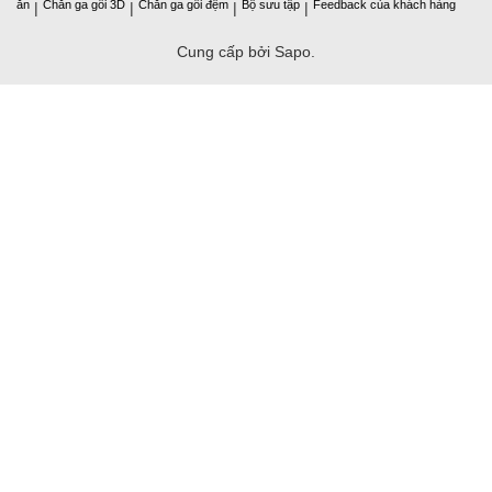
ăn
Chăn ga gối 3D
Chăn ga gối đệm
Bộ sưu tập
Feedback của khách hàng
|
|
|
|
Cung cấp bởi Sapo.