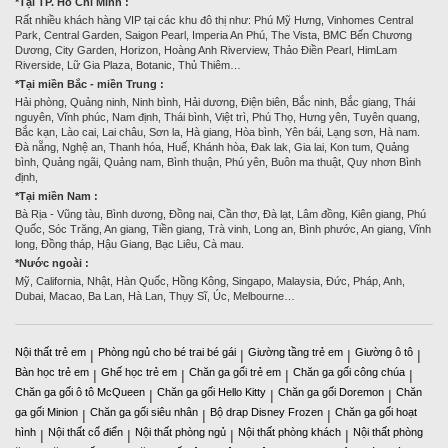
*Tại TP. Hồ Chí Minh :
Rất nhiều khách hàng VIP tại các khu đô thị như: Phú Mỹ Hưng, Vinhomes Central
Park, Central Garden, Saigon Pearl, Imperia An Phú, The Vista, BMC Bến Chương
Dương, City Garden, Horizon, Hoàng Anh Riverview, Thảo Điền Pearl, HimLam
Riverside, Lữ Gia Plaza, Botanic, Thủ Thiêm…
*Tại miền Bắc - miền Trung :
Hải phòng, Quảng ninh, Ninh bình, Hải dương, Điện biên, Bắc ninh, Bắc giang, Thái
nguyên, Vĩnh phúc, Nam định, Thái bình, Việt trì, Phú Thọ, Hưng yên, Tuyên quang,
Bắc kạn, Lào cai, Lai châu, Sơn la, Hà giang, Hòa bình, Yên bái, Lạng sơn, Hà nam.
Đà nẵng, Nghệ an, Thanh hóa, Huế, Khánh hòa, Đak lak, Gia lai, Kon tum, Quảng
bình, Quảng ngãi, Quảng nam, Bình thuận, Phú yên, Buôn ma thuật, Quy nhơn Bình
định,
*Tại miền Nam :
Bà Rịa - Vũng tàu, Bình dương, Đồng nai, Cần thơ, Đà lạt, Lâm đồng, Kiên giang, Phú
Quốc, Sóc Trăng, An giang, Tiền giang, Trà vinh, Long an, Bình phước, An giang, Vĩnh
long, Đồng tháp, Hậu Giang, Bạc Liêu, Cà mau.
*Nước ngoài :
Mỹ, California, Nhật, Hàn Quốc, Hồng Kông, Singapo, Malaysia, Đức, Pháp, Anh,
Dubai, Macao, Ba Lan, Hà Lan, Thụy Sĩ, Úc, Melbourne…
Nội thất trẻ em
Phòng ngủ cho bé trai bé gái
Giường tầng trẻ em
Giường ô tô
|
|
|
|
Bàn học trẻ em
Ghế học trẻ em
Chăn ga gối trẻ em
Chăn ga gối công chúa
|
|
|
|
Chăn ga gối ô tô McQueen
Chăn ga gối Hello Kitty
Chăn ga gối Doremon
Chăn
|
|
|
ga gối Minion
Chăn ga gối siêu nhân
Bộ drap Disney Frozen
Chăn ga gối hoạt
|
|
|
hình
Nội thất cổ điển
Nội thất phòng ngủ
Nội thất phòng khách
Nội thất phòng
|
|
|
|