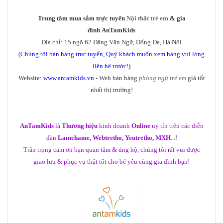
Trung tâm mua sắm trực tuyến
Nội thất trẻ em
& gia
đình AnTamKids
Địa chỉ: 15 ngõ 62 Đặng Văn Ngữ, Đống Đa, Hà Nội
(Chúng tôi bán hàng trực tuyến, Quý khách muốn xem hàng vui lòng
liên hệ trước!)
Website:
www.antamkids.vn
- Web bán hàng
phòng ngủ trẻ em
giá tốt
nhất thị trường!
AnTamKids
là
Thương hiệu
kinh doanh
Online
uy tín trên các diễn
đàn
Lamchame, Webtretho, Yeutretho, MXH
...!
Trân trọng cảm ơn bạn quan tâm & ủng hộ, chúng tôi rất vui được
giao lưu & phục vụ thật tốt cho bé yêu cùng gia đình bạn!