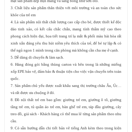
mặt sản phẩm đẹp mịn màng và sáng bóng như sơn ôtô.
3. Chất liệu sản phẩm thân thiện với môi trường và an toàn cho sức
khỏe của trẻ em
4. Là sản phẩm nội thất chất lượng cao cấp cho bé, được thiết kế độc
đáo tinh xảo, có kết cấu chắc chắn, mang tính thẩm mỹ cao theo
phong cách hiện đại, họa tiết trang trí lạ mắt & phối màu hài hòa rất
xinh xắn đáng yêu thu hút niềm yêu thích của trẻ, để bé tự lập & có
thể ngủ ngon 1 mình trong căn phòng mà không cần cha mẹ ở cạnh.
5. Dễ dàng di chuyển & làm sạch.
6. Hàng đóng gói bằng thùng carton và bên trong là những miếng
xốp EPE bảo vệ, đảm bảo & thuận tiện cho việc vận chuyển trên toàn
quốc.
7. Sản phẩm chủ yếu được xuất khẩu sang thị trường châu Âu, Úc…
và rất được ưa chuộng ở đó.
8. Đồ nội thất trẻ em bao gồm: giường trẻ em, giường ô tô, giường
tầng trẻ em, tủ quần áo trẻ em, bàn ghế trẻ em, táp đầu giường, cây
treo đồ, giá sách - Khách hàng có thể mua lẻ từng sản phẩm theo nhu
cầu.
9. Có sẵn hướng dẫn chi tiết bản vẽ tiếng Anh kèm theo trong kiện