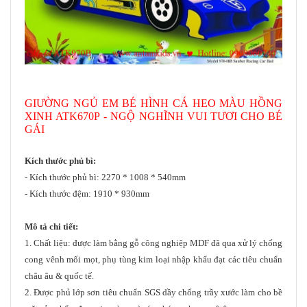
GIƯỜNG NGỦ EM BÉ
HÌNH CÁ HEO MÀU HỒNG
XINH ATK670P
- NGỘ NGHĨNH VUI TƯƠI CHO BÉ
GÁI
Kích thước phủ bì:
- Kích thước phủ bì: 2270 * 1008 * 540mm
- Kích thước đệm: 1910 * 930mm
Mô tả chi tiết:
1. Chất liệu: được làm bằng gỗ công nghiệp MDF đã qua xử lý chống
cong vênh mối mọt, phụ tùng kim loại nhập khẩu đạt các tiêu chuẩn
châu âu & quốc tế.
2. Được phủ lớp sơn tiêu chuẩn SGS dầy chống trầy xước làm cho bề