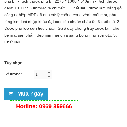
phủ bì: - Kích thước phủ bì: 2270 * 1008 * 540mm - Kích thước
đệm: 1910 * 930mm ​ Mô tả chi tiết: 1. Chất liệu: được làm bằng gỗ
công nghiệp MDF đã qua xử lý chống cong vênh mối mọt, phụ
tùng kim loại nhập khẩu đạt các tiêu chuẩn châu âu & quốc tế. 2.
Được phủ lớp sơn tiêu chuẩn SGS dầy chống trầy xước làm cho
bề mặt sản phẩm đẹp mịn màng và sáng bóng như sơn ôtô. 3.
Chất liệu...
Tùy chọn:
Số lượng:
Mua ngay
Hotline: 0969 359666