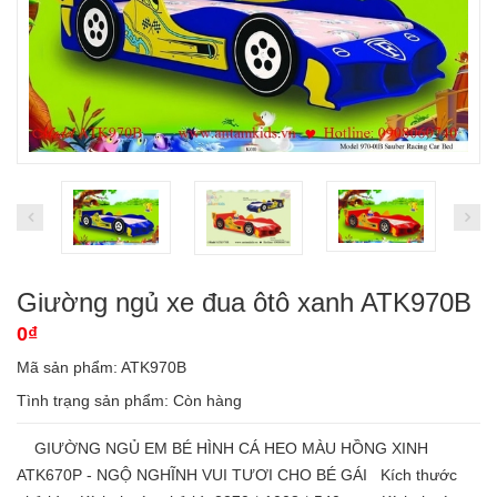
Giường ngủ xe đua ôtô xanh ATK970B
0₫
Mã sản phẩm: ATK970B
Tình trạng sản phẩm:
Còn hàng
GIƯỜNG NGỦ EM BÉ HÌNH CÁ HEO MÀU HỒNG XINH
ATK670P - NGỘ NGHĨNH VUI TƯƠI CHO BÉ GÁI Kích thước