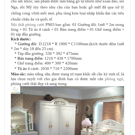
cho sức khỏe; sản phẩm
được làm bằng gỗ tự nhiên như xoan đào, sồi
Nga, sồi Mỹ tùy theo nhu cầu của bạn hoặc gỗ mdf đã qua xử lý
chống cong vênh mối mọt
phụ tùng kim loại nhập khẩu đạt các tiêu
,
chuẩn châu âu và quốc tế.
Nội thất phòng cưới
PN03 bao gồm: 01 Giường đôi 1m8 * 2m trong
lòng + 01 Tủ áo 4 cánh + 01 Bàn trang điểm + 01 Ghế trang điểm +
01 táp đầu giường.
Kích thước:
*
Giường đôi
: D 2218 * R 1900 * C1100mm (kích thước đệm 1m8
* 2m * dày 18 đến 25 cm)
* Táp đầu giường: 536 * 392 * 475mm
*
Bàn trang điểm
: 1210 * 436 * 1700mm
* Ghế trang điểm: 400 * 300 * 420mm
*
Tủ áo
4 cánh: 2030 * 710 * 2200mm
Màu sắc:
màu trắng sữa, được trang trí trạm khắc rất cầu kỳ tinh tế, là
lựa chọn tuyệt vời cho gia đình bạn có được một căn
phòng ngủ
,
phòng cưới thật đẹp và sang trọng.