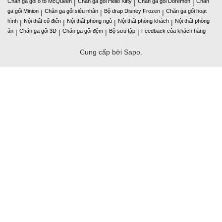
Chăn ga gối ô tô McQueen
Chăn ga gối Hello Kitty
Chăn ga gối Doremon
Chăn
|
|
|
ga gối Minion
Chăn ga gối siêu nhân
Bộ drap Disney Frozen
Chăn ga gối hoạt
|
|
|
hình
Nội thất cổ điển
Nội thất phòng ngủ
Nội thất phòng khách
Nội thất phòng
|
|
|
|
ăn
Chăn ga gối 3D
Chăn ga gối đệm
Bộ sưu tập
Feedback của khách hàng
|
|
|
|
Cung cấp bởi Sapo.