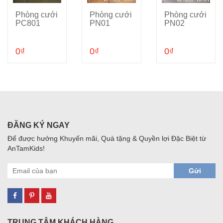
Phòng cưới
Phòng cưới
Phòng cưới
Cho vào giỏ hàng
Cho vào giỏ hàng
Cho vào giỏ hàng
PC801
PN01
PN02
0₫
0₫
0₫
ĐĂNG KÝ NGAY
Để được hưởng Khuyến mãi, Quà tặng & Quyền lợi Đặc Biệt từ
AnTamKids!
Gửi
TRUNG TÂM KHÁCH HÀNG