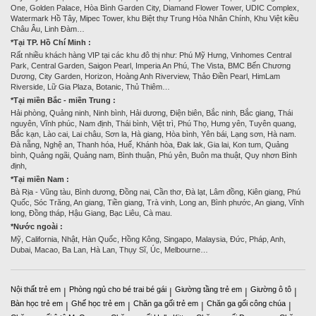
One, Golden Palace, Hòa Bình Garden City, Diamand Flower Tower, UDIC Complex,
Watermark Hồ Tây, Mipec Tower, khu Biệt thự Trung Hòa Nhân Chính, Khu Việt kiều
Châu Âu, Linh Đàm…
*Tại TP. Hồ Chí Minh :
Rất nhiều khách hàng VIP tại các khu đô thị như: Phú Mỹ Hưng, Vinhomes Central
Park, Central Garden, Saigon Pearl, Imperia An Phú, The Vista, BMC Bến Chương
Dương, City Garden, Horizon, Hoàng Anh Riverview, Thảo Điền Pearl, HimLam
Riverside, Lữ Gia Plaza, Botanic, Thủ Thiêm…
*Tại miền Bắc - miền Trung :
Hải phòng, Quảng ninh, Ninh bình, Hải dương, Điện biên, Bắc ninh, Bắc giang, Thái
nguyên, Vĩnh phúc, Nam định, Thái bình, Việt trì, Phú Thọ, Hưng yên, Tuyên quang,
Bắc kạn, Lào cai, Lai châu, Sơn la, Hà giang, Hòa bình, Yên bái, Lạng sơn, Hà nam.
Đà nẵng, Nghệ an, Thanh hóa, Huế, Khánh hòa, Đak lak, Gia lai, Kon tum, Quảng
bình, Quảng ngãi, Quảng nam, Bình thuận, Phú yên, Buôn ma thuật, Quy nhơn Bình
định,
*Tại miền Nam :
Bà Rịa - Vũng tàu, Bình dương, Đồng nai, Cần thơ, Đà lạt, Lâm đồng, Kiên giang, Phú
Quốc, Sóc Trăng, An giang, Tiền giang, Trà vinh, Long an, Bình phước, An giang, Vĩnh
long, Đồng tháp, Hậu Giang, Bạc Liêu, Cà mau.
*Nước ngoài :
Mỹ, California, Nhật, Hàn Quốc, Hồng Kông, Singapo, Malaysia, Đức, Pháp, Anh,
Dubai, Macao, Ba Lan, Hà Lan, Thụy Sĩ, Úc, Melbourne…
Nội thất trẻ em
Phòng ngủ cho bé trai bé gái
Giường tầng trẻ em
Giường ô tô
|
|
|
|
Bàn học trẻ em
Ghế học trẻ em
Chăn ga gối trẻ em
Chăn ga gối công chúa
|
|
|
|