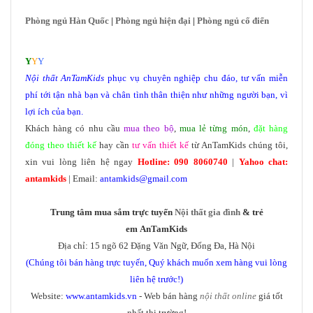
Phòng ngủ Hàn Quốc
|
Phòng ngủ hiện đại
|
Phòng ngủ cổ điển
Y
Y
Y
Nội thất
AnTamKids
phục vụ chuyên nghiệp chu đáo, tư vấn miễn
phí tới tận nhà bạn và chân tình thân thiện như những người bạn, vì
lợi ích của bạn.
Khách hàng có nhu cầu
mua theo bộ
,
mua lẻ từng món
,
đặt hàng
đóng theo thiết kế
hay cần
tư vấn thiết kế
từ AnTamKids chúng tôi,
xin vui lòng liên hệ ngay
Hotline: 090 8060740
|
Yahoo chat:
antamkids
| Email:
antamkids@gmail.com
Trung tâm mua sắm trực tuyến
Nội thất gia đình
& trẻ
em AnTamKids
Địa chỉ: 15 ngõ 62 Đặng Văn Ngữ, Đống Đa, Hà Nội
(Chúng tôi bán hàng trực tuyến, Quý khách muốn xem hàng vui lòng
liên hệ trước!)
Website:
www.antamkids.vn
- Web bán hàng
nội thất online
giá tốt
nhất thị trường!