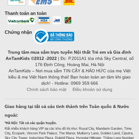
Thanh toán an toàn
Chứng nhận
Trung tâm mua sắm trực tuyến Nội thất Trẻ em và Gia đình
AnTamKids ©2012 -2022
| Đc: P.2011A1 tòa nhà Sky Central, số
176 Định Công, Hoàng Mai, Hà Nội
AnTamKids – Nơi mua sắm TIN CẬY & HÁO HỨC của mẹ Việt
kiều & mẹ Việt Nam thông thái! Bạn hoàn toàn an tâm khi giao
dịch! - Hotline: 0969 359 666
Chính sách bảo mật
Điều khoản sử dụng
Giao hàng tại tất cả các tỉnh thành trên Toàn quốc & Nước
ngoài:
*Hà Nội: Tất cả các quận huyện.
Rất nhiều khách hàng VIP tại các khu đô thị như: Royal City, Mandarin Garden, Time
City, Ecopark, Vincom Park Palace, The Manor, Mulberry Lane, Golden Land, Ciputra,
Sky City Tower, Indochina Plaza, Dolphil Plaza, Hynndai Hillstate, Thăng Long Number