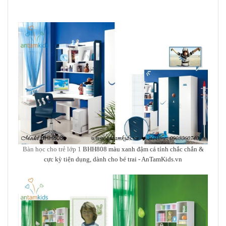
Bàn học cho trẻ lớp 1
BHH808 màu xanh đậm cá tính chắc chắn &
cực kỳ tiện dụng, dành cho bé trai
- AnTamKids.vn