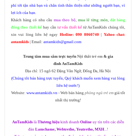
phí tới tận nhà bạn và chân tình thân thiện như những người bạn, vì
lợi ích của bạn.
Khách hàng có nhu cầu
mua theo bộ
,
mua lẻ từng món
,
đặt hàng
đóng theo thiết kế
hay cần
tư vấn thiết kế
từ AnTamKids chúng tôi,
xin vui lòng liên hệ ngay
Hotline: 090 8060740
|
Yahoo chat:
antamkids
| Email:
antamkids@gmail.com
Trung tâm mua sắm trực tuyến
Nội thất trẻ em
& gia
đình AnTamKids
Địa chỉ: 15 ngõ 62 Đặng Văn Ngữ, Đống Đa, Hà Nội
(Chúng tôi bán hàng trực tuyến, Quý khách muốn xem hàng vui lòng
liên hệ trước!)
Website:
www.antamkids.vn
- Web bán hàng
phòng ngủ trẻ em
giá tốt
nhất thị trường!
AnTamKids
là
Thương hiệu
kinh doanh
Online
uy tín trên các diễn
đàn
Lamchame, Webtretho, Yeutretho, MXH
...!