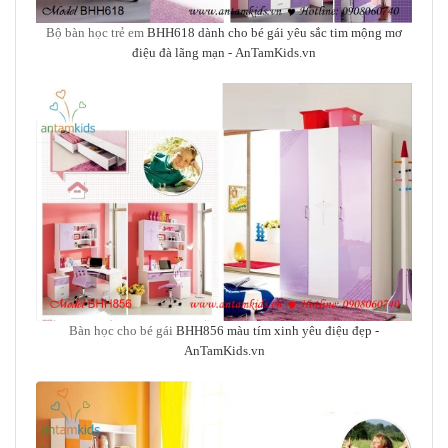
Bộ bàn học trẻ em
BHH618 dành cho bé gái yêu sắc tim mộng mơ
điệu đà lãng mạn -
AnTamKids.vn
Bàn học cho bé gái
BHH856 màu tím xinh yêu điệu đẹp
-
AnTamKids.vn