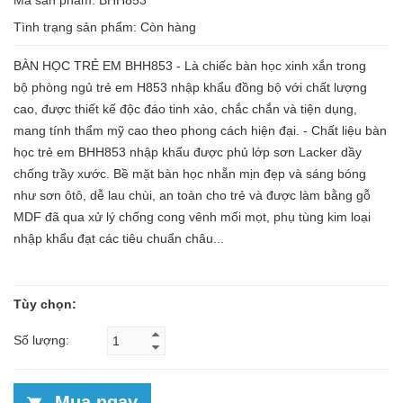
Mã sản phẩm: BHH853
Tình trạng sản phẩm:
Còn hàng
BÀN HỌC TRẺ EM BHH853 - Là chiếc bàn học xinh xắn trong
bộ phòng ngủ trẻ em H853 nhập khẩu đồng bộ với chất lượng
cao, được thiết kế độc đáo tinh xảo, chắc chắn và tiện dụng,
mang tính thẩm mỹ cao theo phong cách hiện đại. - Chất liệu bàn
học trẻ em BHH853 nhập khẩu được phủ lớp sơn Lacker dầy
chống trầy xước. Bề mặt bàn học nhẵn mịn đẹp và sáng bóng
như sơn ôtô, dễ lau chùi, an toàn cho trẻ và được làm bằng gỗ
MDF đã qua xử lý chống cong vênh mối mọt, phụ tùng kim loại
nhập khẩu đạt các tiêu chuẩn châu...
Tùy chọn:
Số lượng:
Mua ngay