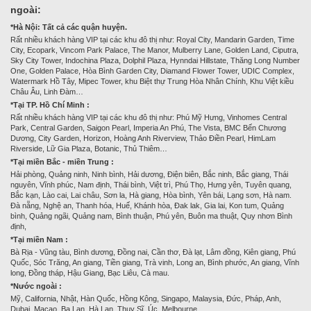
ngoài:
*Hà Nội: Tất cả các quận huyện.
Rất nhiều khách hàng VIP tại các khu đô thị như: Royal City, Mandarin Garden, Time
City, Ecopark, Vincom Park Palace, The Manor, Mulberry Lane, Golden Land, Ciputra,
Sky City Tower, Indochina Plaza, Dolphil Plaza, Hynndai Hillstate, Thăng Long Number
One, Golden Palace, Hòa Bình Garden City, Diamand Flower Tower, UDIC Complex,
Watermark Hồ Tây, Mipec Tower, khu Biệt thự Trung Hòa Nhân Chính, Khu Việt kiều
Châu Âu, Linh Đàm…
*Tại TP. Hồ Chí Minh :
Rất nhiều khách hàng VIP tại các khu đô thị như: Phú Mỹ Hưng, Vinhomes Central
Park, Central Garden, Saigon Pearl, Imperia An Phú, The Vista, BMC Bến Chương
Dương, City Garden, Horizon, Hoàng Anh Riverview, Thảo Điền Pearl, HimLam
Riverside, Lữ Gia Plaza, Botanic, Thủ Thiêm…
*Tại miền Bắc - miền Trung :
Hải phòng, Quảng ninh, Ninh bình, Hải dương, Điện biên, Bắc ninh, Bắc giang, Thái
nguyên, Vĩnh phúc, Nam định, Thái bình, Việt trì, Phú Thọ, Hưng yên, Tuyên quang,
Bắc kạn, Lào cai, Lai châu, Sơn la, Hà giang, Hòa bình, Yên bái, Lạng sơn, Hà nam.
Đà nẵng, Nghệ an, Thanh hóa, Huế, Khánh hòa, Đak lak, Gia lai, Kon tum, Quảng
bình, Quảng ngãi, Quảng nam, Bình thuận, Phú yên, Buôn ma thuật, Quy nhơn Bình
định,
*Tại miền Nam :
Bà Rịa - Vũng tàu, Bình dương, Đồng nai, Cần thơ, Đà lạt, Lâm đồng, Kiên giang, Phú
Quốc, Sóc Trăng, An giang, Tiền giang, Trà vinh, Long an, Bình phước, An giang, Vĩnh
long, Đồng tháp, Hậu Giang, Bạc Liêu, Cà mau.
*Nước ngoài :
Mỹ, California, Nhật, Hàn Quốc, Hồng Kông, Singapo, Malaysia, Đức, Pháp, Anh,
Dubai, Macao, Ba Lan, Hà Lan, Thụy Sĩ, Úc, Melbourne…