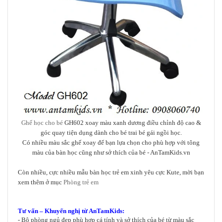
Ghế học cho bé
GH602 xoay màu xanh dương điều chỉnh độ cao &
góc quay tiện dụng dành cho bé trai bé gái ngồi học.
Có nhiều màu sắc ghế xoay để bạn lựa chọn cho phù hợp với tông
màu của bàn học cũng như sở thích của bé - AnTamKids.vn
Còn nhiều, cực nhiều mẫu bàn học trẻ em xinh yêu cực Kute, mời bạn
xem thêm ở mục
Phòng trẻ em
Tư vấn – Khuyến nghị từ AnTamKids:
- Bộ phòng ngủ đẹp phù hợp cá tính và sở thích của bé từ màu sắc