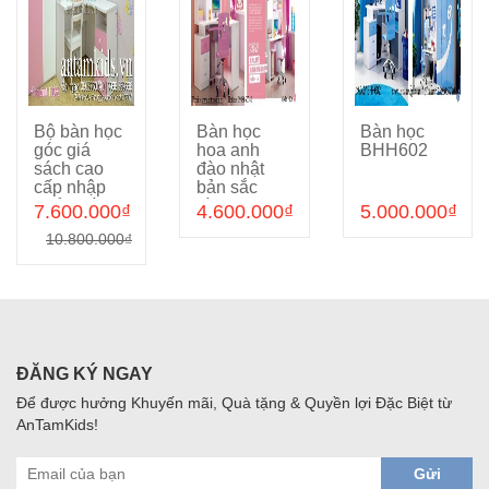
Bộ bàn học
Bàn học
Bàn học
Cho vào giỏ hàng
Cho vào giỏ hàng
Cho vào giỏ hàng
góc giá
hoa anh
BHH602
sách cao
đào nhật
cấp nhập
bản sắc
khẩu màu
hồng cho
7.600.000₫
4.600.000₫
5.000.000₫
hồng dành
bé gái
10.800.000₫
cho bé gái
BHH836
ATKTOMY99G
ĐĂNG KÝ NGAY
Để được hưởng Khuyến mãi, Quà tặng & Quyền lợi Đặc Biệt từ
AnTamKids!
Gửi