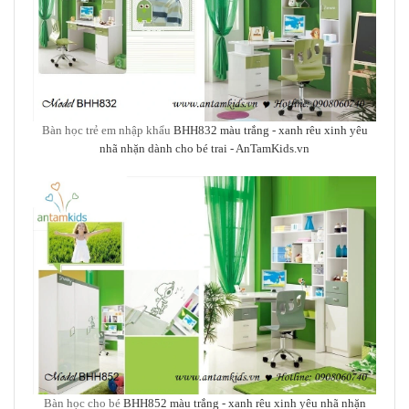
Bàn học trẻ em nhập khẩu
BHH832 màu trắng - xanh rêu xinh yêu
nhã nhặn dành cho bé trai
- AnTamKids.vn
Bàn học cho bé
BHH852 màu trắng - xanh rêu xinh yêu nhã nhặn