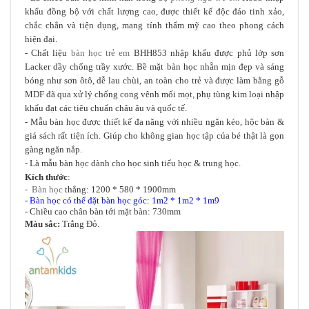
khẩu đồng bộ với chất lượng cao, được thiết kế độc đáo tinh xảo,
chắc chắn và tiện dụng, mang tính thẩm mỹ cao theo phong cách
hiện đại.
- Chất liệu
bàn học trẻ em
BHH853 nhập khẩu được phủ lớp sơn
Lacker dầy chống trầy xước. Bề mặt bàn học nhẵn mịn đẹp và sáng
bóng như sơn ôtô, dễ lau chùi, an toàn cho trẻ
và được làm bằng gỗ
MDF đã qua xử lý chống cong vênh mối mọt
phụ tùng kim loại nhập
,
khẩu đạt các tiêu chuẩn châu âu và quốc tế.
- Mẫu bàn học được thiết kế đa năng với nhiều ngăn kéo, hộc bàn &
giá sách rất tiện ích. Giúp cho không gian học tập của bé thật là gọn
gàng ngăn nắp.
- Là mẫu bàn học dành cho học sinh tiểu học & trung học.
Kích thước
:
Bàn học
thẳng: 1200 * 580 * 1900mm
-
- Bàn học có thể đặt bàn học góc: 1m2 * 1m2 * 1m9
- Chiều cao chân bàn tới mặt bàn: 730mm
Màu sắc:
Trắng Đỏ
.