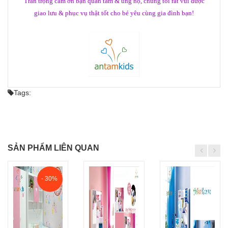
Trân trọng cảm ơn bạn quan tâm & ủng hộ, chúng tôi rất vui được
giao lưu & phục vụ thật tốt cho bé yêu cùng gia đình bạn!
Tags:
SẢN PHẨM LIÊN QUAN
- 30%