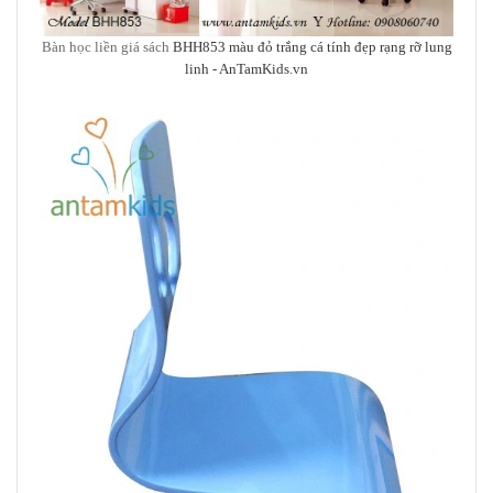
Bàn học liền giá sách
BHH853 màu đỏ trắng cá tính đẹp rạng rỡ lung
linh
- AnTamKids.vn