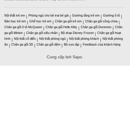
Nội thất trẻ em
Phòng ngủ cho bé trai bé gái
Giường tầng trẻ em
Giường ô tô
|
|
|
|
Bàn học trẻ em
Ghế học trẻ em
Chăn ga gối trẻ em
Chăn ga gối công chúa
|
|
|
|
Chăn ga gối ô tô McQueen
Chăn ga gối Hello Kitty
Chăn ga gối Doremon
Chăn
|
|
|
ga gối Minion
Chăn ga gối siêu nhân
Bộ drap Disney Frozen
Chăn ga gối hoạt
|
|
|
hình
Nội thất cổ điển
Nội thất phòng ngủ
Nội thất phòng khách
Nội thất phòng
|
|
|
|
ăn
Chăn ga gối 3D
Chăn ga gối đệm
Bộ sưu tập
Feedback của khách hàng
|
|
|
|
Cung cấp bởi Sapo.