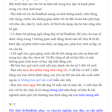
đến hình thức tạo cho bé sự đam mê trong học tập và hạnh phúc
trong vui chơi sinh hoạt.
- Nội thất trẻ em AnTamKids mang cá tính thông minh, sinh động,
tiện dụng, chiều sâu không gian được tối ưu đến hoàn hảo phù hợp
với nhu cầu, tâm lý, tính cách, sở thích đa dạng của bé trai cũng như
bé gái.
- Có được bộ phòng ngủ riêng đẹp từ AnTamKids, Bé yêu của bạn sẽ
được sống trong 1 không gian sinh động thoải mái dễ chịu & từ đó
khơi dậy sự phát triển toàn diện, sự sáng tạo, phát huy tính tự lập, tự
tin của bé.
- Chỗ ngồi học gọn gàng xinh xắn & tiện dụng tạo nên sự đam mê
trong học tập cho chon trẻ. Và Bé cũng sẽ rất tự hào khi có một
không gian sinh hoạt và học tập thật đáng yêu.
- Bộ bàn học giá sách xinh xắn này dành cho bé từ 5 đến 16 tuổi.
-
Bạn nên
mua sản phẩm càng sớm càng tốt
, vì để lâu có thể 1 mẫu
hàng này bạn thích dành tặng con yêu lại hết mà nhà sản xuất nước
ngoài
sẽ không bao giờ sản xuất
mẫu này nữa.
- Bạn nên
mua ngay
khi đã ưng về mẫu mã và màu sắc, vì nếu bạn đã
nói với bé thì chắc là bé đang
mong chờ
sớm được sở hữu & trải
nghiệm món quà yêu thương bạn định tặng mà
con luôn mong ước
.
Y
Y
Y
Nội thất
AnTamKids
phục vụ chuyên nghiệp chu đáo, tư vấn miễn