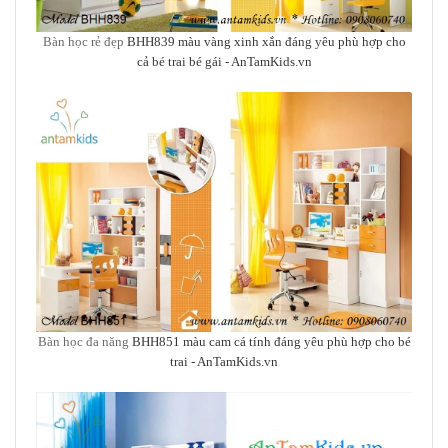
Bàn học rẻ đẹp
BHH839 màu vàng xinh xắn đáng yêu phù hợp cho
cả bé trai bé gái - AnTamKids.vn
Bàn học đa năng
BHH851 màu cam cá tính đáng yêu phù hợp
cho bé
trai - AnTamKids.vn