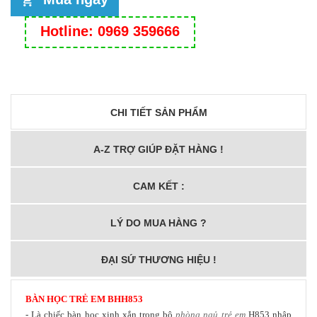
Hotline: 0969 359666
CHI TIẾT SẢN PHẨM
A-Z TRỢ GIÚP ĐẶT HÀNG !
CAM KẾT :
LÝ DO MUA HÀNG ?
ĐẠI SỨ THƯƠNG HIỆU !
BÀN HỌC TRẺ EM
BH
H853
- Là chiếc bàn học xinh xắn trong bộ
phòng ngủ trẻ em
H853 nhập