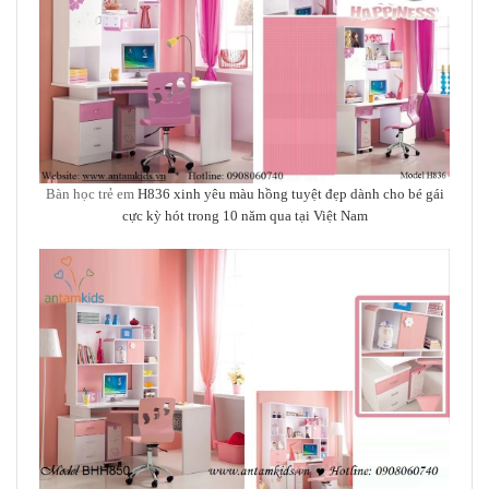
Bàn học trẻ em
H836 xinh yêu màu hồng tuyệt đẹp
dành cho bé gái
cực kỳ hót trong 10 năm qua tại Việt Nam