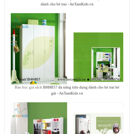
dành cho bé trai
- AnTamKids.vn
Bàn học giá sách
BHH857 đa năng tiện dụng dành cho bé trai bé
gái
- AnTamKids.vn