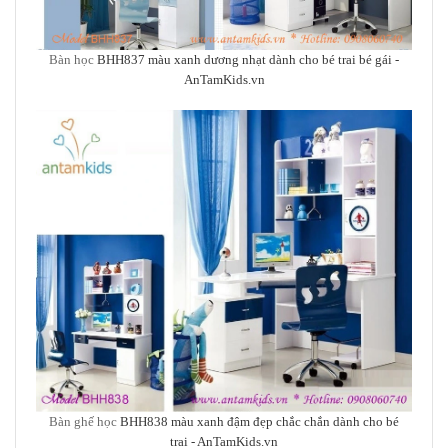
Bàn học
BHH837 màu xanh dương nhạt dành cho bé trai bé gái -
AnTamKids.vn
Bàn ghế học
BHH838 màu xanh đậm đẹp chắc chắn dành cho bé
trai - AnTamKids.vn