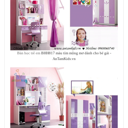
Bàn học trẻ em
BHH817 màu tím mộng mơ dành cho bé gái -
AnTamKids.vn