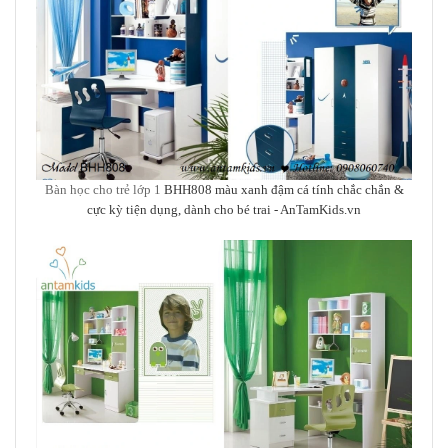
Bàn học cho trẻ lớp 1
BHH808 màu xanh đậm cá tính chắc chắn &
cực kỳ tiện dụng, dành cho bé trai
- AnTamKids.vn