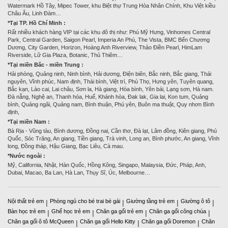
Watermark Hồ Tây, Mipec Tower, khu Biệt thự Trung Hòa Nhân Chính, Khu Việt kiều
Châu Âu, Linh Đàm…
*Tại TP. Hồ Chí Minh :
Rất nhiều khách hàng VIP tại các khu đô thị như: Phú Mỹ Hưng, Vinhomes Central
Park, Central Garden, Saigon Pearl, Imperia An Phú, The Vista, BMC Bến Chương
Dương, City Garden, Horizon, Hoàng Anh Riverview, Thảo Điền Pearl, HimLam
Riverside, Lữ Gia Plaza, Botanic, Thủ Thiêm…
*Tại miền Bắc - miền Trung :
Hải phòng, Quảng ninh, Ninh bình, Hải dương, Điện biên, Bắc ninh, Bắc giang, Thái
nguyên, Vĩnh phúc, Nam định, Thái bình, Việt trì, Phú Thọ, Hưng yên, Tuyên quang,
Bắc kạn, Lào cai, Lai châu, Sơn la, Hà giang, Hòa bình, Yên bái, Lạng sơn, Hà nam.
Đà nẵng, Nghệ an, Thanh hóa, Huế, Khánh hòa, Đak lak, Gia lai, Kon tum, Quảng
bình, Quảng ngãi, Quảng nam, Bình thuận, Phú yên, Buôn ma thuật, Quy nhơn Bình
định,
*Tại miền Nam :
Bà Rịa - Vũng tàu, Bình dương, Đồng nai, Cần thơ, Đà lạt, Lâm đồng, Kiên giang, Phú
Quốc, Sóc Trăng, An giang, Tiền giang, Trà vinh, Long an, Bình phước, An giang, Vĩnh
long, Đồng tháp, Hậu Giang, Bạc Liêu, Cà mau.
*Nước ngoài :
Mỹ, California, Nhật, Hàn Quốc, Hồng Kông, Singapo, Malaysia, Đức, Pháp, Anh,
Dubai, Macao, Ba Lan, Hà Lan, Thụy Sĩ, Úc, Melbourne…
Nội thất trẻ em
Phòng ngủ cho bé trai bé gái
Giường tầng trẻ em
Giường ô tô
|
|
|
|
Bàn học trẻ em
Ghế học trẻ em
Chăn ga gối trẻ em
Chăn ga gối công chúa
|
|
|
|
Chăn ga gối ô tô McQueen
Chăn ga gối Hello Kitty
Chăn ga gối Doremon
Chăn
|
|
|