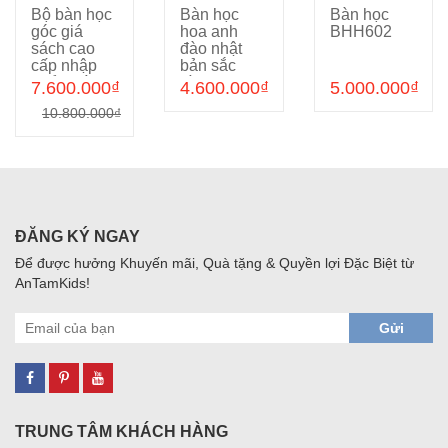
Bộ bàn học
Bàn học
Bàn học
Cho vào giỏ hàng
Cho vào giỏ hàng
Cho vào giỏ hàng
góc giá
hoa anh
BHH602
sách cao
đào nhật
cấp nhập
bản sắc
khẩu màu
hồng cho
7.600.000₫
4.600.000₫
5.000.000₫
hồng dành
bé gái
10.800.000₫
cho bé gái
BHH836
ATKTOMY99G
ĐĂNG KÝ NGAY
Để được hưởng Khuyến mãi, Quà tặng & Quyền lợi Đặc Biệt từ
AnTamKids!
Gửi
TRUNG TÂM KHÁCH HÀNG