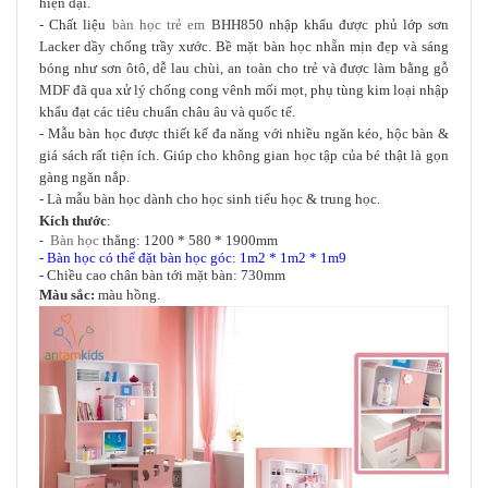
hiện đại.
- Chất liệu
bàn học trẻ em
BHH850 nhập khẩu được phủ lớp sơn
Lacker dầy chống trầy xước. Bề mặt bàn học nhẵn mịn đẹp và sáng
bóng như sơn ôtô, dễ lau chùi, an toàn cho trẻ
và được làm bằng gỗ
MDF đã qua xử lý chống cong vênh mối mọt
phụ tùng kim loại nhập
,
khẩu đạt các tiêu chuẩn châu âu và quốc tế.
- Mẫu bàn học được thiết kế đa năng với nhiều ngăn kéo, hộc bàn &
giá sách rất tiện ích. Giúp cho không gian học tập của bé thật là gọn
gàng ngăn nắp.
- Là mẫu bàn học dành cho học sinh tiểu học & trung học.
Kích thước
:
Bàn học
thẳng: 1200 * 580 * 1900mm
-
- Bàn học có thể đặt bàn học góc: 1m2 * 1m2 * 1m9
- Chiều cao chân bàn tới mặt bàn: 730mm
Màu sắc:
màu hồng
.