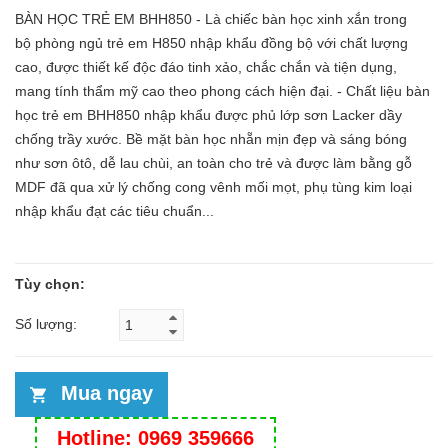
BÀN HỌC TRẺ EM BHH850 - Là chiếc bàn học xinh xắn trong
bộ phòng ngủ trẻ em H850 nhập khẩu đồng bộ với chất lượng
cao, được thiết kế độc đáo tinh xảo, chắc chắn và tiện dụng,
mang tính thẩm mỹ cao theo phong cách hiện đại. - Chất liệu bàn
học trẻ em BHH850 nhập khẩu được phủ lớp sơn Lacker dầy
chống trầy xước. Bề mặt bàn học nhẵn mịn đẹp và sáng bóng
như sơn ôtô, dễ lau chùi, an toàn cho trẻ và được làm bằng gỗ
MDF đã qua xử lý chống cong vênh mối mọt, phụ tùng kim loại
nhập khẩu đạt các tiêu chuẩn...
Tùy chọn:
Số lượng:
Mua ngay
Hotline: 0969 359666