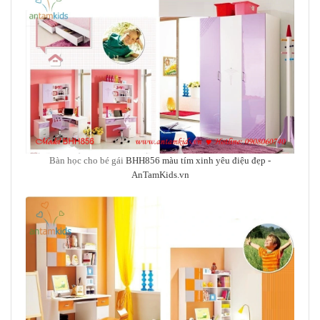
Bàn học cho bé gái
BHH856 màu tím xinh yêu điệu đẹp
-
AnTamKids.vn