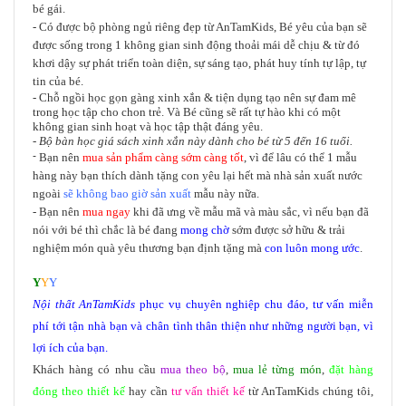
bé gái.
- Có được bộ phòng ngủ riêng đẹp từ AnTamKids, Bé yêu của bạn sẽ
được sống trong 1 không gian sinh động thoải mái dễ chịu & từ đó
khơi dậy sự phát triển toàn diện, sự sáng tạo, phát huy tính tự lập, tự
tin của bé.
- Chỗ ngồi học gọn gàng xinh xắn & tiện dụng tạo nên sự đam mê
trong học tập cho chon trẻ. Và Bé cũng sẽ rất tự hào khi có một
không gian sinh hoạt và học tập thật đáng yêu.
- Bộ bàn học giá sách xinh xắn này dành cho bé từ 5 đến 16 tuổi.
-
Bạn nên
mua sản phẩm càng sớm càng tốt
, vì để lâu có thể 1 mẫu
hàng này bạn thích dành tặng con yêu lại hết mà nhà sản xuất nước
ngoài
sẽ không bao giờ sản xuất
mẫu này nữa.
- Bạn nên
mua ngay
khi đã ưng về mẫu mã và màu sắc, vì nếu bạn đã
nói với bé thì chắc là bé đang
mong chờ
sớm được sở hữu & trải
nghiệm món quà yêu thương bạn định tặng mà
con luôn mong ước
.
Y
Y
Y
Nội thất
AnTamKids
phục vụ chuyên nghiệp chu đáo, tư vấn miễn
phí tới tận nhà bạn và chân tình thân thiện như những người bạn, vì
lợi ích của bạn.
Khách hàng có nhu cầu
mua theo bộ
,
mua lẻ từng món
,
đặt hàng
đóng theo thiết kế
hay cần
tư vấn thiết kế
từ AnTamKids chúng tôi,