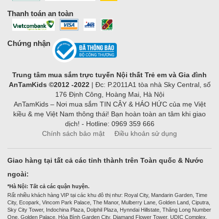
Thanh toán an toàn
Chứng nhận
Trung tâm mua sắm trực tuyến Nội thất Trẻ em và Gia đình
AnTamKids ©2012 -2022
| Đc: P.2011A1 tòa nhà Sky Central, số
176 Định Công, Hoàng Mai, Hà Nội
AnTamKids – Nơi mua sắm TIN CẬY & HÁO HỨC của mẹ Việt
kiều & mẹ Việt Nam thông thái! Bạn hoàn toàn an tâm khi giao
dịch! - Hotline: 0969 359 666
Chính sách bảo mật
Điều khoản sử dụng
Giao hàng tại tất cả các tỉnh thành trên Toàn quốc & Nước
ngoài:
*Hà Nội: Tất cả các quận huyện.
Rất nhiều khách hàng VIP tại các khu đô thị như: Royal City, Mandarin Garden, Time
City, Ecopark, Vincom Park Palace, The Manor, Mulberry Lane, Golden Land, Ciputra,
Sky City Tower, Indochina Plaza, Dolphil Plaza, Hynndai Hillstate, Thăng Long Number
One, Golden Palace, Hòa Bình Garden City, Diamand Flower Tower, UDIC Complex,