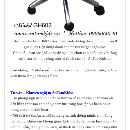
Ghế học cho bé
GH602 xoay màu xanh dương điều chỉnh độ cao &
góc quay tiện dụng dành cho bé trai bé gái ngồi học.
Có nhiều màu sắc ghế xoay để bạn lựa chọn cho phù hợp với tông
màu của bàn học cũng như sở thích của bé - AnTamKids.vn
Còn nhiều, cực nhiều mẫu bàn học trẻ em xinh yêu cực Kute, mời bạn
xem thêm ở mục
Phòng trẻ em
Tư vấn – Khuyến nghị từ AnTamKids:
- Bộ phòng ngủ đẹp phù hợp cá tính và sở thích của bé từ màu sắc
đến hình thức tạo cho bé sự đam mê trong học tập và hạnh phúc
trong vui chơi sinh hoạt.
- Nội thất trẻ em AnTamKids mang cá tính thông minh, sinh động,
tiện dụng, chiều sâu không gian được tối ưu đến hoàn hảo phù hợp
với nhu cầu, tâm lý, tính cách, sở thích đa dạng của bé trai cũng như