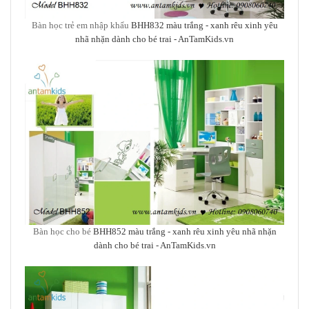
Bàn học trẻ em nhập khẩu
BHH832 màu trắng - xanh rêu xinh yêu
nhã nhặn dành cho bé trai
- AnTamKids.vn
Bàn học cho bé
BHH852 màu trắng - xanh rêu xinh yêu nhã nhặn
dành cho bé trai
- AnTamKids.vn