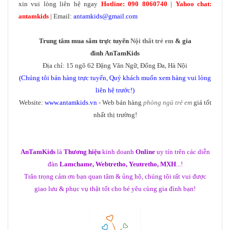
xin vui lòng liên hệ ngay
Hotline: 090 8060740
|
Yahoo chat:
antamkids
| Email:
antamkids@gmail.com
Trung tâm mua sắm trực tuyến
Nội thất trẻ em
& gia
đình AnTamKids
Địa chỉ: 15 ngõ 62 Đặng Văn Ngữ, Đống Đa, Hà Nội
(Chúng tôi bán hàng trực tuyến, Quý khách muốn xem hàng vui lòng
liên hệ trước!)
Website:
www.antamkids.vn
- Web bán hàng
phòng ngủ trẻ em
giá tốt
nhất thị trường!
AnTamKids
là
Thương hiệu
kinh doanh
Online
uy tín trên các diễn
đàn
Lamchame, Webtretho, Yeutretho, MXH
...!
Trân trọng cảm ơn bạn quan tâm & ủng hộ, chúng tôi rất vui được
giao lưu & phục vụ thật tốt cho bé yêu cùng gia đình bạn!