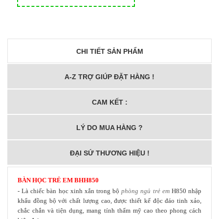
CHI TIẾT SẢN PHẨM
A-Z TRỢ GIÚP ĐẶT HÀNG !
CAM KẾT :
LÝ DO MUA HÀNG ?
ĐẠI SỨ THƯƠNG HIỆU !
BÀN HỌC TRẺ EM
BH
H850
- Là chiếc bàn học xinh xắn trong bộ
phòng ngủ trẻ em
H850 nhập
khẩu đồng bộ với chất lượng cao, được thiết kế độc đáo tinh xảo,
chắc chắn và tiện dụng, mang tính thẩm mỹ cao theo phong cách