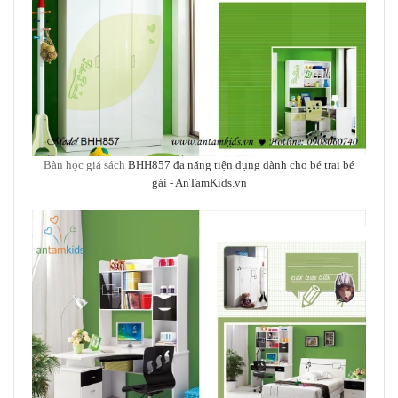
Bàn học giá sách
BHH857 đa năng tiện dụng dành cho bé trai bé
gái
- AnTamKids.vn