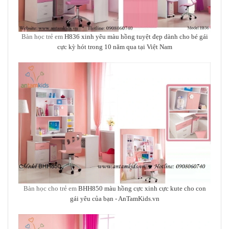
Bàn học trẻ em
H836 xinh yêu màu hồng tuyệt đẹp
dành cho bé gái
cực kỳ hót trong 10 năm qua tại Việt Nam
Bàn học cho trẻ em
BHH850 màu hồng cực xinh cực kute cho con
gái yêu của bạn
- AnTamKids.vn