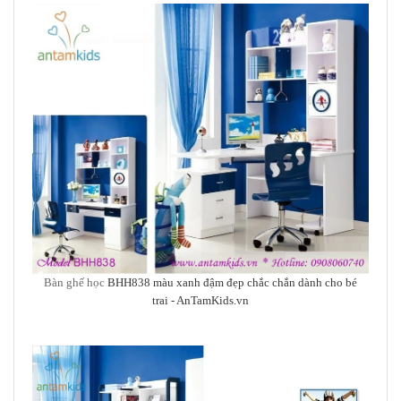
Bàn ghế học
BHH838 màu xanh đậm đẹp chắc chắn dành cho bé
trai - AnTamKids.vn