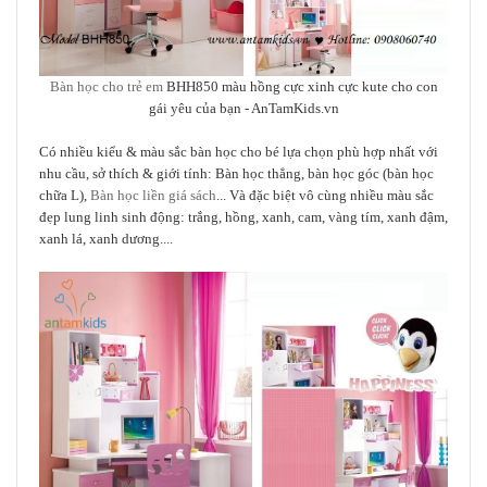
Bàn học cho trẻ em
BHH850 màu hồng cực xinh cực kute cho con
gái yêu của bạn
- AnTamKids.vn
Có nhiều kiểu & màu sắc bàn học cho bé lựa chọn phù hợp nhất với
nhu cầu, sở thích & giới tính: Bàn học thẳng, bàn học góc (bàn học
chữa L),
Bàn học liền giá sách
... Và đặc biệt vô cùng nhiều màu sắc
đẹp lung linh sinh động: trắng, hồng, xanh, cam, vàng tím, xanh đậm,
xanh lá, xanh dương....