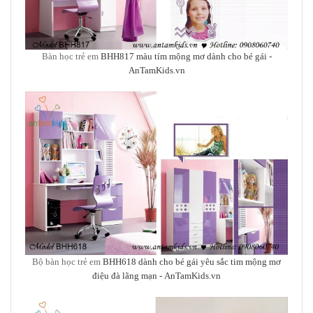
Bàn học trẻ em
BHH817 màu tím mộng mơ dành cho bé gái -
AnTamKids.vn
Bộ bàn học trẻ em
BHH618 dành cho bé gái yêu sắc tim mộng mơ
điệu đà lãng mạn -
AnTamKids.vn