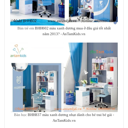
Bàn trẻ em
BHH602 màu xanh dương mua ở đâu giá tốt nhất
năm 2013?
- AnTamKids.vn
Bàn học
BHH837 màu xanh dương nhạt dành cho bé trai bé gái -
AnTamKids.vn