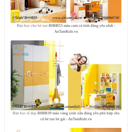
Bàn học cho bé trai
BHH855 màu cam cá tính đáng yêu nhất
-
AnTamKids.vn
Bàn học rẻ đẹp
BHH839 màu vàng xinh xắn đáng yêu phù hợp cho
cả bé trai bé gái - AnTamKids.vn