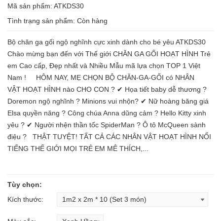
Mã sản phẩm: ATKDS30
Tình trạng sản phẩm:
Còn hàng
Bộ chăn ga gối ngộ nghĩnh cực xinh dành cho bé yêu ATKDS30
Chào mừng bạn đến với Thế giới CHĂN GA GỐI HOẠT HÌNH Trẻ
em Cao cấp, Đẹp nhất và Nhiều Mẫu mã lựa chọn TOP 1 Việt
Nam ! HÔM NAY, MẸ CHỌN BỘ CHĂN-GA-GỐI có NHÂN
VẬT HOẠT HÌNH nào CHO CON ? ✔ Họa tiết baby dễ thương ?
Doremon ngộ nghĩnh ? Minions vui nhộn? ✔ Nữ hoàng băng giá
Elsa quyền năng ? Công chúa Anna dũng cảm ? Hello Kitty xinh
yêu ? ✔ Người nhện thần tốc SpiderMan ? Ô tô McQueen sành
điệu ? THẬT TUYỆT! TẤT CẢ CÁC NHÂN VẬT HOẠT HÌNH NỔI
TIẾNG THẾ GIỚI MỌI TRẺ EM MÊ THÍCH,...
Tùy chọn:
Kích thước: