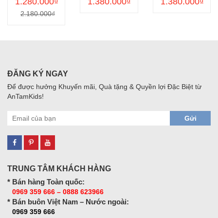
1.280.000₫
1.380.000₫
1.380.000₫
bé gái
mộng mơ
cho bé gái
2.180.000₫
ATKDS250
bên lâu đài
ATKDS420
huyền diệu
ATKDS401
ĐĂNG KÝ NGAY
Để được hưởng Khuyến mãi, Quà tặng & Quyền lợi Đặc Biệt từ
AnTamKids!
Gửi
TRUNG TÂM KHÁCH HÀNG
* Bán hàng Toàn quốc:
0969 359 666 – 0888 623966
* Bán buôn Việt Nam – Nước ngoài:
0969 359 666