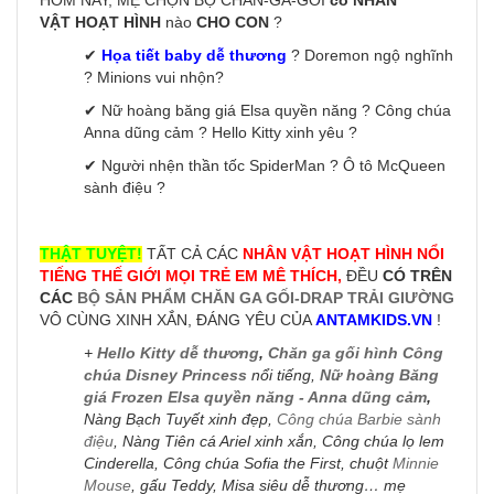
HÔM NAY, MẸ CHỌN BỘ CHĂN-GA-GỐI
có NHÂN
VẬT HOẠT HÌNH
nào
CHO CON
?
✔
Họa tiết baby dễ thương
? Doremon ngộ nghĩnh
? Minions vui nhộn?
✔ Nữ hoàng băng giá Elsa quyền năng ? Công chúa
Anna dũng cảm ? Hello Kitty xinh yêu ?
✔ Người nhện thần tốc SpiderMan ? Ô tô McQueen
sành điệu ?
THẬT TUYỆT!
TẤT CẢ CÁC
NHÂN VẬT HOẠT HÌNH NỔI
TIẾNG THẾ GIỚI MỌI TRẺ EM MÊ THÍCH,
ĐỀU
CÓ TRÊN
CÁC
BỘ SẢN PHẨM CHĂN GA GỐI-DRAP TRẢI GIƯỜNG
VÔ CÙNG XINH XẮN, ĐÁNG YÊU CỦA
ANTAMKIDS.VN
!
+
Hello Kitty dễ thương
,
Chăn ga gối hình Công
chúa Disney Princess
nổi tiếng,
Nữ hoàng Băng
giá Frozen Elsa quyền năng - Anna dũng cảm
,
Nàng Bạch Tuyết xinh đẹp,
Công chúa Barbie sành
điệu
, Nàng Tiên cá Ariel xinh xắn, Công chúa lọ lem
Cinderella, Công chúa Sofia the First, chuột
Minnie
Mouse
, gấu Teddy, Misa siêu dễ thương… mẹ