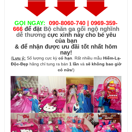
GỌI NGAY:
090-8060-740 | 0969-359-
666
để đặt
Bộ chăn ga gối ngộ nghĩnh
dễ thương
cực xinh này cho bé yêu
của bạn
& để nhận được ưu đãi tốt nhất hôm
nay!
(
Lưu ý:
Số lượng cực kỳ
có hạn
. Rất nhiều mẫu
Hiếm-Lạ-
Độc-Đẹp
hãng chỉ tung ra bán
1 lần
và
sẽ không bao giờ
có nữa
!)