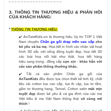
_ _ _ _ _ _ _ _ _ _ _ _ _ _ _ _ _ _
3. THÔNG TIN THƯƠNG HIỆU & PHẢN HỒI
CỦA KHÁCH HÀNG:
*
THÔNG TIN THƯƠNG HIỆU:
✔️
AnTamKids.vn
là thương hiệu Uy tín TOP 1 Việt
Nam chuyên
Chăn ga gối drap mền cao cấp
cho
bé yêu và ba mẹ.
Họa tiết in hình các nhân vật hoạt
hình 3D sắc nét sống động tuyệt đẹp, họa tiết 3D
các loài hoa nổi bật như thật, họa tiết hàng
hiệu sang trọng...đẳng cấp
cực xịn
-
khác hẳn với
các sản phẩm thông thường khác.
✔️ Tất cả sản phẩm Chăn ga gối của
AnTamKids
đều được lựa chọn thiết kế tinh kỹ, chất
liệu vải cotton lụa cao cấp, lụa Ai cập, lụa tơ tằm,
gấm tơ thượng hạng, Tencel, Cotton satin
mát mịn
tuyệt đẹp
được bé yêu & cả gia đình của các mẹ
Việt kiều & mẹ Việt Nam thông thái
vô cùng mê
thích
!