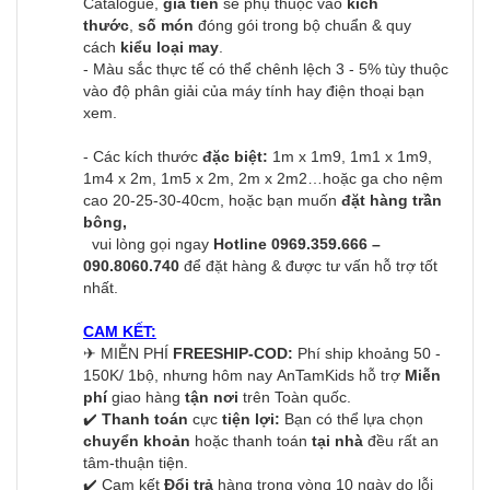
Catalogue,
giá tiền
sẽ phụ thuộc vào
kích
thước
,
số món
đóng gói trong bộ chuẩn & quy
cách
kiểu loại may
.
- Màu sắc thực tế có thể chênh lệch 3 - 5% tùy thuộc
vào độ phân giải của máy tính hay điện thoại bạn
xem.
- Các kích thước
đặc biệt:
1m x 1m9, 1m1 x 1m9,
1m4 x 2m, 1m5 x 2m, 2m x 2m2…hoặc ga cho nệm
cao 20-25-30-40cm, hoặc bạn muốn
đặt hàng trần
bông,
vui lòng gọi ngay
Hotline 0969.359.666 –
090.8060.740
để đặt hàng & được tư vấn hỗ trợ tốt
nhất.
CAM KẾT:
✈
MIỄN PHÍ
FREESHIP-COD:
Phí ship khoảng 50 -
150K/ 1bộ, nhưng hôm nay AnTamKids hỗ trợ
Miễn
phí
giao hàng
tận nơi
trên Toàn quốc.
✔️
Thanh toán
cực
tiện lợi:
Bạn có thể lựa chọn
chuyển khoản
hoặc thanh toán
tại nhà
đều rất an
tâm-thuận tiện.
✔️ Cam kết
Đổi trả
hàng trong vòng 10 ngày do lỗi