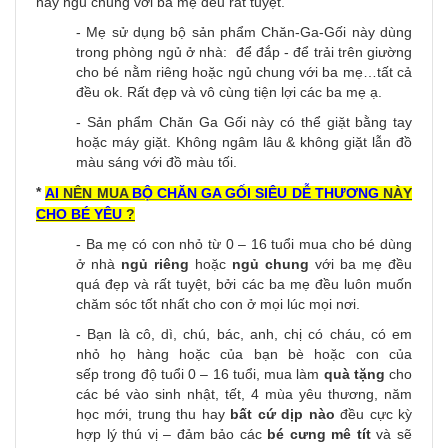
hay ngủ chung với ba mẹ đều rất tuyệt.
- Mẹ sử dụng bộ sản phẩm Chăn-Ga-Gối này dùng
trong phòng ngủ ở nhà: để đắp - để trải trên giường
cho bé nằm riêng hoặc ngủ chung với ba mẹ…tất cả
đều ok. Rất đẹp và vô cùng tiện lợi các ba mẹ ạ.
- Sản phẩm Chăn Ga Gối này có thể giặt bằng tay
hoặc máy giặt. Không ngâm lâu & không giặt lẫn đồ
màu sáng với đồ màu tối.
*
AI
NÊN MUA
BỘ CHĂN GA GỐI
SIÊU DỄ THƯƠNG
NÀY
CHO BÉ YÊU
?
- Ba mẹ có con nhỏ từ 0 – 16 tuổi mua cho bé dùng
ở nhà
ngủ riêng
hoặc
ngủ chung
với ba mẹ đều
quá đẹp và rất tuyệt, bởi các ba mẹ đều luôn muốn
chăm sóc tốt nhất cho con ở mọi lúc mọi nơi.
- Bạn là cô, dì, chú, bác, anh, chị có cháu, có em
nhỏ họ hàng hoặc của bạn bè hoặc con của
sếp trong độ tuổi 0 – 16 tuổi, mua làm
quà tặng
cho
các bé vào sinh nhật, tết, 4 mùa yêu thương, năm
học mới, trung thu hay
bất cứ dịp nào
đều cực kỳ
hợp lý thú vị – đảm bảo các
bé cưng mê tít
và sẽ