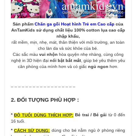
Sản phẩm
Chăn ga gối Hoạt hình Trẻ em Cao cấp
của
AnTamKids
sử dụng chất liệu 100% cotton lụa cao cấp
nhập khẩu
,
rất mềm, mịn, nhẹ, mát, thân thiện với môi trường, an toàn
cho làn da và sức khỏe của bé.
Các sắc màu
vui nhộn
hòa quyện nhẹ nhàng, cùng công
nghệ in 3D hiện đại
nổi bật bắt mắt
, giúp bé yêu thêm yêu
căn phòng của mình hơn và có giấc
ngủ ngon
hơn.
_ _ _ _ _ _ _ _ _ _ _ _ _ _ _ _ _ _
2. ĐỐI TƯỢNG PHÙ HỢP :
*
Bé trai / Bé gái
từ 0 đến
ĐỘ TUỔI DÙNG THÍCH HỢP:
16 tuổi.
*
dùng cho bé nằm ngủ ở phòng riêng
CÁCH SỪ DỤNG: