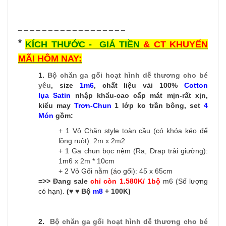
_ _ _ _ _ _ _ _ _ _ _ _ _ _ _ _ _ _
*
KÍCH THƯỚC - GIÁ TIỀN
& CT KHUYẾN
MÃI HÔM NAY:
1.
Bộ chăn ga gối hoạt hình dễ thương
cho bé
yêu
, size
1m6
, chất liệu vải 100%
Cotton
lụa Satin
nhập khẩu-cao cấp mát mịn-rất xịn,
kiểu may
Trơn-C
hun
1 lớp ko trần bông, set
4
Món
gồm:
+ 1 Vỏ Chăn style toàn cầu (có khóa kéo để
lồng ruột): 2m x 2m2
+ 1 Ga chun bọc nệm (Ra, Drap trải giường):
1m6 x 2m * 10cm
+ 2 Vỏ Gối nằm (áo gối): 45 x 65cm
=>> Đang sale
chỉ còn 1.580K/ 1bộ
m6 (Số lượng
có hạn).
(♥ ♥ Bộ
m8
+ 100K)
2.
Bộ chăn ga gối hoạt hình dễ thương
cho bé