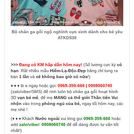
Bộ chăn ga gối ngộ nghĩnh cực xinh dành cho bé yêu
ATKDS30
>>>
Đang có KM hấp dẫn hôm nay!
(Số lượng cực kỳ
có
hạn
. Rất nhiều mẫu
Hiếm-Lạ-Độc-Đẹp
hãng chỉ tung ra
bán
1 lần
và
sẽ không bao giờ có nữa
!)
♦ ♦ ♦ ib e ngay hoặc gọi:
0969-359-666 | 0908060740
(zalo/viber/SMS) để rinh luôn bộ
chăn ga gối hoạt hình
3D
vạn bé mê
, để mẹ
MANG cả thế giới Thần tiên Vui
nhộn
vào trong
phòng ngủ của bé,
ngay tối hôm nay, các
mẹ nhé !
(♦ ♦ ♦ Khách
Nước ngoài
vui lòng gọi
0969-359-666
hoặc
add
zalo/viber:
0908060740
để dễ dàng được tư vấn tốt
nhất!)