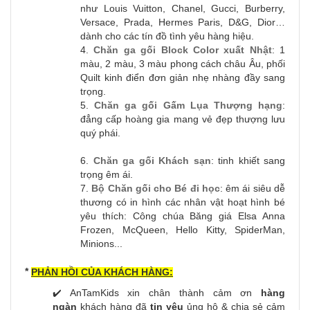
như Louis Vuitton, Chanel, Gucci, Burberry,
Versace, Prada, Hermes Paris, D&G, Dior…
dành cho các tín đồ tình yêu hàng hiệu.
4.
Chăn ga gối Block Color xuất Nhật
: 1
màu, 2 màu, 3 màu phong cách châu Âu, phối
Quilt kinh điển đơn giản nhẹ nhàng đầy sang
trọng.
5.
Chăn ga gối Gấm Lụa Thượng hạng
:
đẳng cấp hoàng gia mang vẻ đẹp thượng lưu
quý phái.
6.
Chăn ga gối Khách sạn
: tinh khiết sang
trọng êm ái.
7.
Bộ Chăn gối cho Bé đi học
: êm ái siêu dễ
thương có in hình các nhân vật hoạt hình bé
yêu thích: Công chúa Băng giá Elsa Anna
Frozen, McQueen, Hello Kitty, SpiderMan,
Minions...
*
PHẢN HỒI CỦA KHÁCH HÀNG:
✔️ AnTamKids xin chân thành cảm ơn
hàng
ngàn
khách hàng đã
tin yêu
ủng hộ & chia sẻ cảm