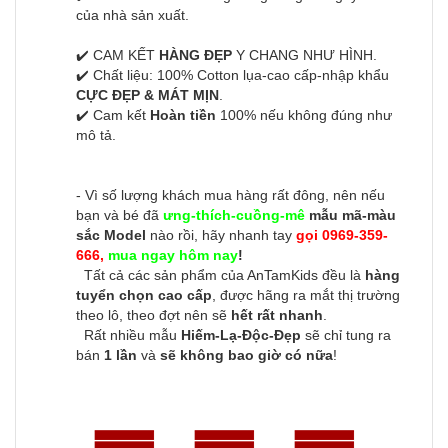
của nhà sản xuất.
✔️ CAM KẾT
HÀNG ĐẸP
Y CHANG NHƯ HÌNH.
✔️ Chất liệu: 100% Cotton lụa-cao cấp-nhập khẩu
CỰC ĐẸP & MÁT MỊN
.
✔️ Cam kết
Hoàn tiền
100% nếu không đúng như
mô tả.
- Vì số lượng khách mua hàng rất đông, nên nếu
bạn và bé đã
ưng-thích-cuồng-mê
mẫu mã-màu
sắc Model
nào rồi, hãy nhanh tay
gọi 0969-359-
666,
mua ngay hôm nay
!
Tất cả các sản phẩm của AnTamKids đều là
hàng
tuyển chọn cao cấp
, được hãng ra mắt thị trường
theo lô, theo đợt nên sẽ
hết rất nhanh
.
Rất nhiều mẫu
Hiếm-Lạ-Độc-Đẹp
sẽ chỉ tung ra
bán
1 lần
và
sẽ không bao giờ có nữa
!