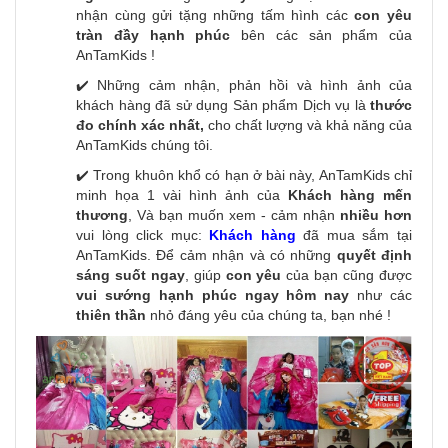
nhận cùng gửi tặng những tấm hình các
con yêu
tràn đầy hạnh phúc
bên các sản phẩm của
AnTamKids !
✔️ Những cảm nhận, phản hồi và hình ảnh của
khách hàng đã sử dụng Sản phẩm Dịch vụ là
thước
đo chính xác nhất,
cho chất lượng và khả năng của
AnTamKids chúng tôi.
✔️ Trong khuôn khổ có hạn ở bài này, AnTamKids chỉ
minh họa 1 vài hình ảnh của
Khách hàng mến
thương
, Và bạn muốn xem - cảm nhận
nhiều hơn
vui lòng click mục:
Khách hàng
đã mua sắm tại
AnTamKids. Để cảm nhận và có những
quyết định
sáng suốt ngay
, giúp
con yêu
của bạn cũng được
vui sướng hạnh phúc ngay hôm nay
như các
thiên thần
nhỏ đáng yêu của chúng ta, bạn nhé !