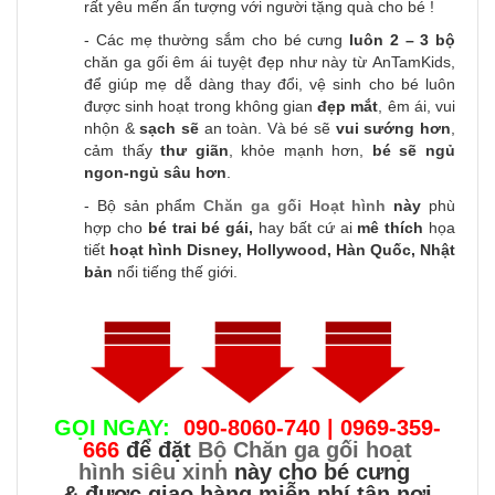
rất yêu mến ấn tượng với người tặng quà cho bé !
- Các mẹ thường sắm cho bé cưng
luôn 2 – 3 bộ
chăn ga gối êm ái tuyệt đẹp như này từ AnTamKids,
để giúp mẹ dễ dàng thay đổi, vệ sinh cho bé luôn
được sinh hoạt trong không gian
đẹp mắt
, êm ái, vui
nhộn &
sạch sẽ
an toàn. Và bé sẽ
vui sướng hơn
,
cảm thấy
thư giãn
, khỏe mạnh hơn,
bé sẽ ngủ
ngon-ngủ sâu hơn
.
- Bộ sản phẩm
Chăn ga gối Hoạt hình
này
phù
hợp cho
bé trai bé gái,
hay bất cứ ai
mê thích
họa
tiết
hoạt hình Disney, Hollywood, Hàn Quốc, Nhật
bản
nổi tiếng thế giới.
GỌI NGAY:
090-8060-740 | 0969-359-
666
để đặt
Bộ Chăn ga gối hoạt
hình siêu xinh
này cho bé cưng
& được giao hàng miễn phí tận nơi