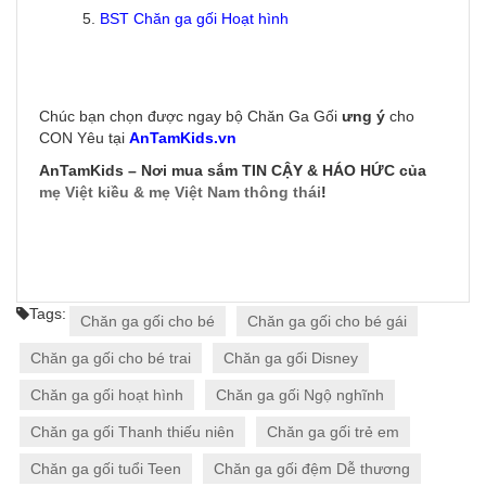
5.
BST Chăn ga gối Hoạt hình
Chúc bạn chọn được ngay bộ Chăn Ga Gối
ưng ý
cho
CON Yêu tại
AnTamKids.vn
AnTamKids – Nơi mua sắm TIN CẬY & HÁO HỨC của
mẹ Việt kiều & mẹ Việt Nam thông thái
!
Tags:
Chăn ga gối cho bé
Chăn ga gối cho bé gái
Chăn ga gối cho bé trai
Chăn ga gối Disney
Chăn ga gối hoạt hình
Chăn ga gối Ngộ nghĩnh
Chăn ga gối Thanh thiếu niên
Chăn ga gối trẻ em
Chăn ga gối tuổi Teen
Chăn ga gối đệm Dễ thương