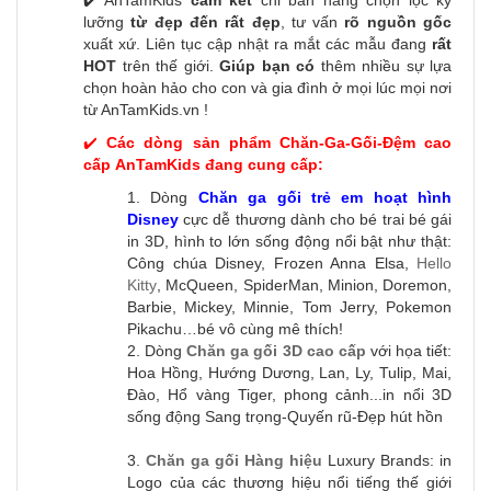
✔️ AnTamKids
cam kết
chỉ bán hàng chọn lọc kỹ
lưỡng
từ đẹp đến rất đẹp
, tư vấn
rõ nguồn gốc
xuất xứ. Liên tục cập nhật ra mắt các mẫu đang
rất
HOT
trên thế giới.
Giúp bạn có
thêm nhiều sự lựa
chọn hoàn hảo cho con và gia đình ở mọi lúc mọi nơi
từ AnTamKids.vn !
✔️
Các dòng sản phẩm Chăn-Ga-Gối-Đệm cao
cấp AnTamKids đang cung cấp:
1. Dòng
Chăn ga gối trẻ em hoạt hình
Disney
cực dễ thương dành cho bé trai bé gái
in 3D, hình to lớn sống động nổi bật như thật:
Công chúa Disney, Frozen Anna Elsa,
Hello
Kitty
, McQueen, SpiderMan, Minion, Doremon,
Barbie, Mickey, Minnie, Tom Jerry, Pokemon
Pikachu…bé vô cùng mê thích!
2. Dòng
Chăn ga gối 3D cao cấp
với họa tiết:
Hoa Hồng, Hướng Dương, Lan, Ly, Tulip, Mai,
Đào, Hổ vàng Tiger, phong cảnh...in nổi 3D
sống động Sang trọng-Quyến rũ-Đẹp hút hồn
3.
Chăn ga gối Hàng hiệu
Luxury Brands: in
Logo của các thương hiệu nổi tiếng thế giới