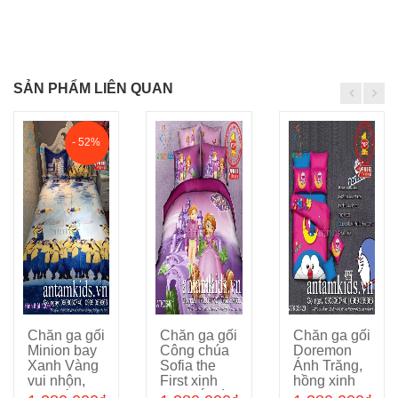
SẢN PHẨM LIÊN QUAN
- 52%
Chăn ga gối
Chăn ga gối
Chăn ga gối
Chọn sản phẩm
Chọn sản phẩm
Chọn sản phẩm
Minion bay
Công chúa
Doremon
Xanh Vàng
Sofia the
Ánh Trăng,
vui nhộn,
First xinh
hồng xinh
cho bé trai
đẹp, sắc tím
lung linh