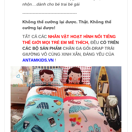
nhộn....dành cho bé trai bé gái
-------------------------------------
Không thể cưỡng lại được. Thật. Không thể
cưỡng lại được!
TẤT CẢ CÁC
NHÂN VẬT HOẠT HÌNH NỔI TIẾNG
THẾ GIỚI MỌI TRẺ EM MÊ THÍCH,
ĐỀU
CÓ TRÊN
CÁC BỘ SẢN PHẨM
CHĂN GA GỐI-DRAP TRẢI
GIƯỜNG
VÔ CÙNG XINH XẮN, ĐÁNG YÊU CỦA
ANTAMKIDS.VN
!