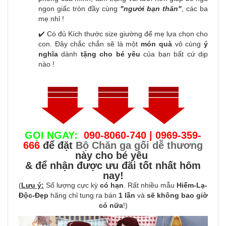
ngon giấc tròn đầy cùng
"người bạn thân"
, các ba
mẹ nhỉ !
✔️ Có đủ Kích thước size giường để mẹ lựa chọn cho
con. Đây chắc chắn sẽ là một
món quà
vô cùng
ý
nghĩa
dành
tặng cho bé yêu
của bạn bất cứ dịp
nào !
GỌI NGAY:
090-8060-740 | 0969-359-
666
để đặt
Bộ Chăn ga gối dễ thương
này cho bé yêu
& để nhận được ưu đãi tốt nhất hôm
nay!
(
Lưu ý:
Số lượng cực kỳ
có hạn
. Rất nhiều mẫu
Hiếm-Lạ-
Độc-Đẹp
hãng chỉ tung ra bán
1 lần
và
sẽ không bao giờ
có nữa
!)