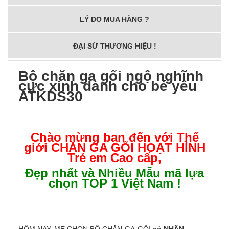
LÝ DO MUA HÀNG ?
ĐẠI SỨ THƯƠNG HIỆU !
Bộ chăn ga gối ngộ nghĩnh
cực xinh dành cho bé yêu
ATKDS30
Chào mừng bạn đến với Thế
giới
CHĂN GA GỐI HOẠT HÌNH
Trẻ em Cao cấp
,
Đẹp nhất và Nhiều Mẫu mã lựa
chọn TOP 1 Việt Nam !