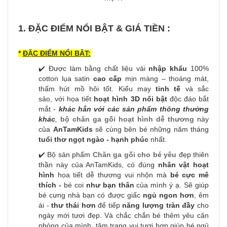
1. ĐẶC ĐIỂM NỔI BẬT & GIÁ TIỀN :
*
ĐẶC ĐIỂM NỔI BẬT:
✔️ Được làm bằng chất liệu vải
nhập khẩu
100%
cotton lụa satin
cao cấp
mịn màng – thoáng mát,
thấm hút mồ hôi tốt. Kiểu may
tinh tế
và sắc
sảo, với họa tiết
hoạt hình 3D nổi bật
độc đáo bắt
mắt -
khác hẳn với các sản phẩm thông thường
khác
,
bộ chăn ga gối hoạt hình dễ thương
này
của
AnTamKids
sẽ cùng bên bé những năm tháng
tuổi thơ ngọt ngào - hạnh phúc
nhất.
✔️ Bộ sản phẩm
Chăn ga gối cho bé yêu
đẹp thiên
thần này của AnTamKids, có đúng
nhân vật hoạt
hình
họa tiết dễ thương vui nhộn
mà
bé cực mê
thích -
bé coi
như bạn thân
của mình ý ạ. Sẽ giúp
bé cưng nhà bạn có được giấc
ngủ ngon hơn
, êm
ái -
thư thái hơn
để tiếp
năng lượng tràn đầy
cho
ngày mới tươi đẹp. Và chắc chắn bé thêm yêu căn
phòng của mình, tâm trạng vui tươi hơn giúp bé ngủ