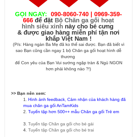
GỌI NGAY:
090-8060-740 | 0969-359-
666
để đặt
Bộ Chăn ga gối hoạt
hình siêu xinh
này cho bé cưng
& được giao hàng miễn phí tận nơi
khắp Việt Nam !
(P/s: Hàng ngàn Ba Mẹ đã ko thể sai được. Bạn đã biết vì
sao Bạn cũng cần ngay 1 bộ Chăn ga gối hoạt hình dễ
thương
để Con yêu của Bạn Vui sướng ngập tràn & Ngủ NGON
hơn phải không nào ?!)
>> Bạn nên xem:
1.
Hình ảnh feedback, Cảm nhận của khách hàng đã
mua chăn ga gối AnTamKids
2.
Tuyển tập hơn 500++ mẫu
Chăn ga gối Trẻ em
3.
Tuyển tập Chăn ga gối cho bé gái
4.
Tuyển tập Chăn ga gối cho bé trai