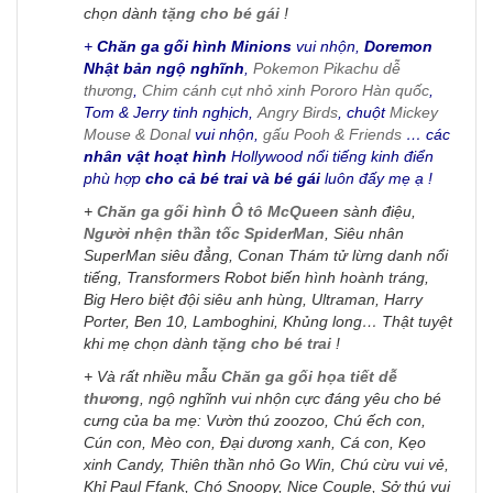
chọn dành
tặng cho bé gái
!
+
Chăn ga gối hình Minions
vui nhộn,
Doremon
Nhật bản ngộ nghĩnh
,
Pokemon Pikachu dễ
thương
,
Chim cánh cụt nhỏ xinh Pororo Hàn quốc
,
Tom & Jerry tinh nghịch,
Angry Birds
, chuột
Mickey
Mouse & Donal
vui nhộn,
gấu Pooh & Friends
… các
nhân vật hoạt hình
Hollywood nổi tiếng kinh điển
phù hợp
cho cả bé trai và bé gái
luôn đấy mẹ ạ !
+
Chăn ga gối hình Ô tô McQueen
sành điệu,
Người nhện thần tốc SpiderMan
, Siêu nhân
SuperMan siêu đẳng, Conan Thám tử lừng danh nổi
tiếng, Transformers Robot biến hình hoành tráng,
Big Hero biệt đội siêu anh hùng, Ultraman, Harry
Porter, Ben 10, Lamboghini, Khủng long… Thật tuyệt
khi mẹ chọn dành
tặng cho bé trai
!
+ Và rất nhiều mẫu
Chăn ga gối họa tiết dễ
thương
, ngộ nghĩnh vui nhộn cực đáng yêu cho bé
cưng của ba mẹ: Vườn thú zoozoo, Chú ếch con,
Cún con, Mèo con, Đại dương xanh, Cá con, Kẹo
xinh Candy, Thiên thần nhỏ Go Win, Chú cừu vui vẻ,
Khỉ Paul Ffank, Chó Snoopy, Nice Couple, Sở thú vui