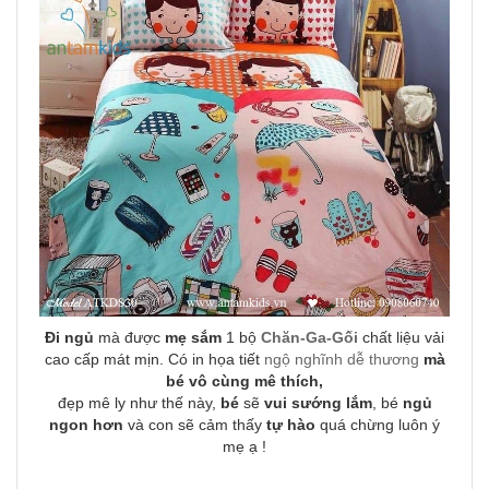
Đi ngủ
mà được
mẹ sắm
1 bộ
Chăn-Ga-Gối
chất liệu vải
cao cấp mát mịn. Có in họa tiết
ngộ nghĩnh dễ thương
mà
bé vô cùng mê thích,
đẹp mê ly như thế này,
bé
sẽ
vui sướng lắm
, bé
ngủ
ngon hơn
và con sẽ cảm thấy
tự hào
quá chừng luôn ý
mẹ ạ !