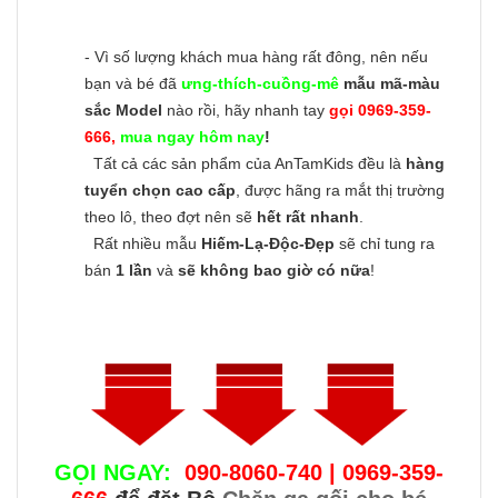
- Vì số lượng khách mua hàng rất đông, nên nếu
bạn và bé đã
ưng-thích-cuồng-mê
mẫu mã-màu
sắc Model
nào rồi, hãy nhanh tay
gọi 0969-359-
666,
mua ngay hôm nay
!
Tất cả các sản phẩm của AnTamKids đều là
hàng
tuyển chọn cao cấp
, được hãng ra mắt thị trường
theo lô, theo đợt nên sẽ
hết rất nhanh
.
Rất nhiều mẫu
Hiếm-Lạ-Độc-Đẹp
sẽ chỉ tung ra
bán
1 lần
và
sẽ không bao giờ có nữa
!
GỌI NGAY:
090-8060-740 | 0969-359-