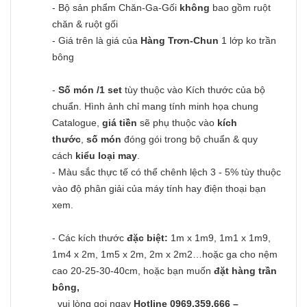
- Bộ sản phẩm Chăn-Ga-Gối
không
bao gồm ruột
chăn & ruột gối
- Giá trên là giá của
Hàng Trơn-Chun
1 lớp ko trần
bông
-
Số món /1 set
tùy thuộc vào Kích thước của bộ
chuẩn. Hình ảnh chỉ mang tính minh họa chung
Catalogue,
giá tiền
sẽ phụ thuộc vào
kích
thước
,
số món
đóng gói trong bộ chuẩn & quy
cách
kiểu loại may
.
- Màu sắc thực tế có thể chênh lệch 3 - 5% tùy thuộc
vào độ phân giải của máy tính hay điện thoại bạn
xem.
- Các kích thước
đặc biệt:
1m x 1m9, 1m1 x 1m9,
1m4 x 2m, 1m5 x 2m, 2m x 2m2…hoặc ga cho nệm
cao 20-25-30-40cm, hoặc bạn muốn
đặt hàng trần
bông,
vui lòng gọi ngay
Hotline 0969.359.666 –