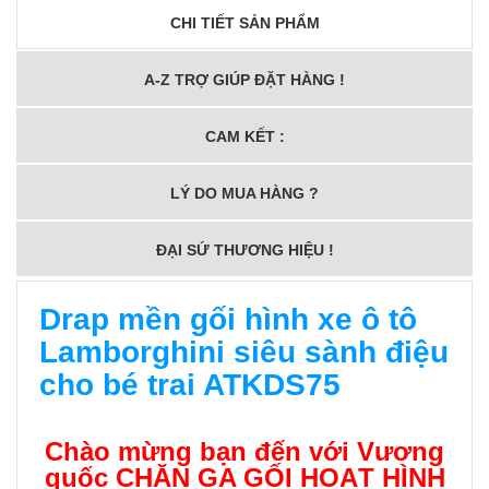
CHI TIẾT SẢN PHẨM
A-Z TRỢ GIÚP ĐẶT HÀNG !
CAM KẾT :
LÝ DO MUA HÀNG ?
ĐẠI SỨ THƯƠNG HIỆU !
Drap mền gối hình xe ô tô
Lamborghini siêu sành điệu
cho bé trai ATKDS75
Chào mừng bạn đến với Vương
quốc
CHĂN GA GỐI HOẠT HÌNH