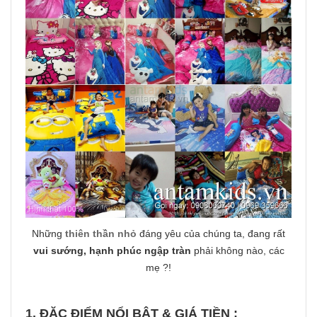
Những
thiên thần nhỏ
đáng yêu của chúng ta, đang rất
vui sướng, hạnh phúc ngập tràn
phải không nào, các
mẹ ?!
1. ĐẶC ĐIỂM NỔI BẬT & GIÁ TIỀN :