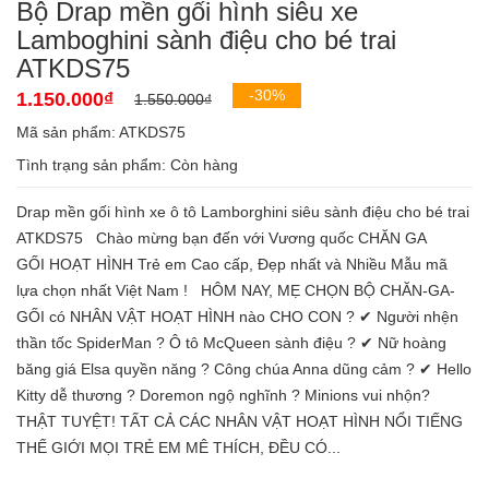
Bộ Drap mền gối hình siêu xe
Lamboghini sành điệu cho bé trai
ATKDS75
-30%
1.150.000₫
1.550.000₫
Mã sản phẩm: ATKDS75
Tình trạng sản phẩm:
Còn hàng
Drap mền gối hình xe ô tô Lamborghini siêu sành điệu cho bé trai
ATKDS75 Chào mừng bạn đến với Vương quốc CHĂN GA
GỐI HOẠT HÌNH Trẻ em Cao cấp, Đẹp nhất và Nhiều Mẫu mã
lựa chọn nhất Việt Nam ! HÔM NAY, MẸ CHỌN BỘ CHĂN-GA-
GỐI có NHÂN VẬT HOẠT HÌNH nào CHO CON ? ✔ Người nhện
thần tốc SpiderMan ? Ô tô McQueen sành điệu ? ✔ Nữ hoàng
băng giá Elsa quyền năng ? Công chúa Anna dũng cảm ? ✔ Hello
Kitty dễ thương ? Doremon ngộ nghĩnh ? Minions vui nhộn?
THẬT TUYỆT! TẤT CẢ CÁC NHÂN VẬT HOẠT HÌNH NỔI TIẾNG
THẾ GIỚI MỌI TRẺ EM MÊ THÍCH, ĐỀU CÓ...