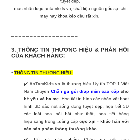
tuyệt đẹp,
mác nhãn logo antamkids.vn, chất liệu nguồn gốc sợi chỉ
may hay khóa kéo đều rất xịn.
_ _ _ _ _ _ _ _ _ _ _ _ _ _ _ _ _ _
3. THÔNG TIN THƯƠNG HIỆU & PHẢN HỒI
CỦA KHÁCH HÀNG:
THÔNG TIN THƯƠNG HIỆU:
*
✔️
AnTamKids.vn
là thương hiệu Uy tín TOP 1 Việt
Nam chuyên
Chăn ga gối drap mền cao cấp
cho
bé yêu và ba mẹ.
Họa tiết in hình các nhân vật hoạt
hình 3D sắc nét sống động tuyệt đẹp, họa tiết 3D
các loài hoa nổi bật như thật, họa tiết hàng
hiệu sang trọng...đẳng cấp
cực xịn
-
khác hẳn với
các sản phẩm thông thường khác.
✔️ Tất cả sản phẩm Chăn ga gối của