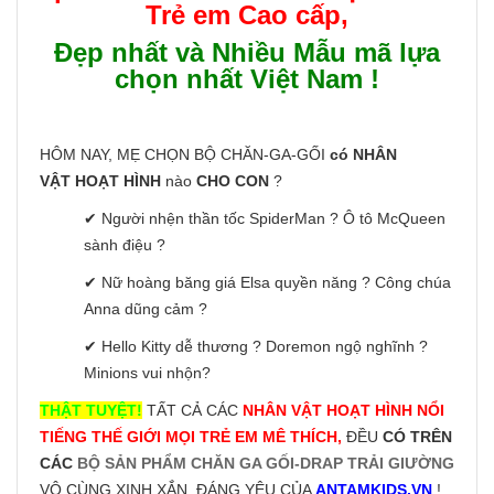
Trẻ em Cao cấp
,
Đẹp nhất và Nhiều Mẫu mã lựa
chọn nhất Việt Nam !
HÔM NAY, MẸ CHỌN BỘ CHĂN-GA-GỐI
có NHÂN
VẬT HOẠT HÌNH
nào
CHO CON
?
✔ Người nhện thần tốc SpiderMan ? Ô tô McQueen
sành điệu ?
✔ Nữ hoàng băng giá Elsa quyền năng ? Công chúa
Anna dũng cảm ?
✔ Hello Kitty dễ thương ? Doremon ngộ nghĩnh ?
Minions vui nhộn?
THẬT TUYỆT!
TẤT CẢ CÁC
NHÂN VẬT HOẠT HÌNH NỔI
TIẾNG THẾ GIỚI MỌI TRẺ EM MÊ THÍCH,
ĐỀU
CÓ TRÊN
CÁC
BỘ SẢN PHẨM CHĂN GA GỐI-DRAP TRẢI GIƯỜNG
VÔ CÙNG XINH XẮN, ĐÁNG YÊU CỦA
ANTAMKIDS.VN
!