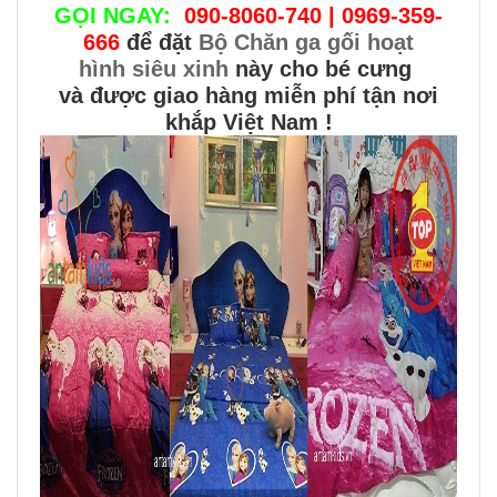
GỌI NGAY:
090-8060-740 | 0969-359-
666
để đặt
Bộ Chăn ga gối hoạt
hình siêu xinh
này cho bé cưng
và được giao hàng miễn phí tận nơi
khắp Việt Nam !