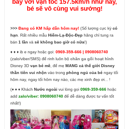
bay với vận tốc 157.5km/h như này,
bé sẽ vô cùng vui sướng!
>>>
Đang có KM hấp dẫn hôm nay!
(Số lượng cực kỳ
có
hạn
. Rất nhiều mẫu
Hiếm-Lạ-Độc-Đẹp
hãng chỉ tung ra
bán
1 lần
và
sẽ không bao giờ có nữa
!)
♦ ♦ ♦ ib e ngay hoặc gọi:
0969-359-666 | 0908060740
(zalo/viber/SMS) để rinh luôn bộ
chăn ga gối hoạt hình
Disney 3D
vạn bé mê
, để mẹ
MANG cả thế giới Disney
thần tiên vui nhộn
vào trong
phòng ngủ của bé
ngay tối
hôm nay, ngay tối hôm nay nào, các mẹ xinh đẹp ơi... !
(♦ ♦ ♦ Khách
Nước ngoài
vui lòng gọi
0969-359-666
hoặc
add
zalo/viber:
0908060740
để dễ dàng được tư vấn tốt
nhất!)