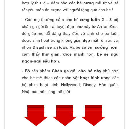
hợp lý thú vị – đảm bảo các
bé cưng mê tít
và sẽ
rất yêu mến ấn tượng với người tặng quà cho bé !
- Các mẹ thường sắm cho bé cưng
luôn 2 – 3 bộ
chăn ga gối êm ái tuyệt đẹp như này từ AnTamKids,
để giúp mẹ dễ dàng thay đổi, vệ sinh cho bé luôn
được sinh hoạt trong không gian
đẹp mắt
, êm ái, vui
nhộn &
sạch sẽ
an toàn. Và bé sẽ
vui sướng hơn
,
cảm thấy
thư giãn
, khỏe mạnh hơn,
bé sẽ ngủ
ngon-ngủ sâu hơn
.
- Bộ sản phẩm
Chăn ga gối cho bé này
phù hợp
cho bé mê thích các nhân vật
hoạt hình
trong các
bộ phim hoạt hình Hollywood, Disney, Hàn quốc,
Nhật bản nổi tiếng thế giới.