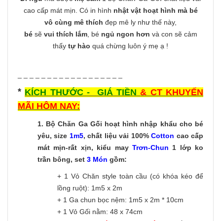
cao cấp mát mịn. Có in hình
nhật vật hoạt hình mà bé
vô cùng mê thích
đẹp mê ly như thế này,
bé
sẽ
vui thích lắm
, bé
ngủ ngon hơn
và con sẽ cảm
thấy
tự hào
quá chừng luôn ý mẹ ạ !
_ _ _ _ _ _ _ _ _ _ _ _ _ _ _ _ _ _
*
KÍCH THƯỚC - GIÁ TIỀN
& CT KHUYẾN
MÃI HÔM NAY:
1.
Bộ Chăn Ga Gối hoạt hình nhập khẩu cho bé
yêu, size
1m5
, chất liệu vải 100%
Cotton
cao cấp
mát mịn-rất xịn, kiểu may
Trơn-C
hun
1 lớp ko
trần bông, set
3 Món
gồm:
+ 1 Vỏ Chăn style toàn cầu (có khóa kéo để
lồng ruột): 1m5 x 2m
+ 1 Ga chun bọc nệm: 1m5 x 2m * 10cm
+ 1 Vỏ Gối nằm: 48 x 74cm