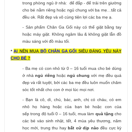
trong phòng ngủ ở nhà: để đắp - để trải trên giường
cho bé nằm riêng hoặc ngủ chung với ba mẹ…tất cả
đều ok. Rất đẹp và vô cùng tiện lợi các ba mẹ ạ.
- Sản phẩm Chăn Ga Gối này có thể giặt bằng tay
hoặc máy giặt. Không ngâm lâu & không giặt lẫn đồ
màu sáng với đồ màu tối.
AI
NÊN MUA
BỘ CHĂN GA GỐI
SIÊU ĐÁNG YÊU NÀY
*
CHO BÉ
?
- Ba mẹ có con nhỏ từ 0 – 16 tuổi mua cho bé dùng
ở nhà
ngủ riêng
hoặc
ngủ chung
với mẹ đều quá
đẹp và rất tuyệt, bởi các ba mẹ đều luôn muốn chăm
sóc tốt nhất cho con ở mọi lúc mọi nơi.
- Bạn là cô, dì, chú, bác, anh, chị có cháu, có em
nhỏ họ hàng hoặc của bạn bè hoặc con của
sếp trong độ tuổi 0 – 16 tuổi, mua làm
quà tặng
cho
các bé vào sinh nhật, tết, 4 mùa yêu thương, năm
học mới, trung thu hay
bất cứ dịp nào
đều cực kỳ