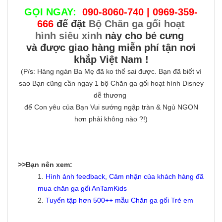
GỌI NGAY:
090-8060-740 | 0969-359-
666
để đặt
Bộ Chăn ga gối hoạt
hình siêu xinh
này cho bé cưng
và được giao hàng miễn phí tận nơi
khắp Việt Nam !
(P/s: Hàng ngàn Ba Mẹ đã ko thể sai được. Bạn đã biết vì
sao Bạn cũng cần ngay 1 bộ Chăn ga gối hoạt hình Disney
dễ thương
để Con yêu của Bạn Vui sướng ngập tràn & Ngủ NGON
hơn phải không nào ?!)
>>Bạn nên xem:
1.
Hình ảnh feedback, Cảm nhận của khách hàng đã
mua chăn ga gối AnTamKids
2.
Tuyển tập hơn 500++ mẫu
Chăn ga gối Trẻ em