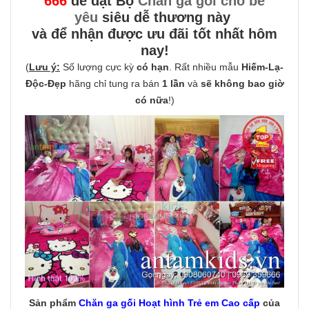
666
để đặt Bộ
Chăn ga gối cho bé
yêu
siêu dễ thương này
và để nhận được ưu đãi tốt nhất hôm
nay!
(
Lưu ý:
Số lượng cực kỳ
có hạn
. Rất nhiều mẫu
Hiếm-Lạ-
Độc-Đẹp
hãng chỉ tung ra bán
1 lần
và
sẽ không bao giờ
có nữa
!)
Sản phẩm
Chăn ga gối Hoạt hình Trẻ em Cao cấp
của