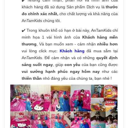
khách hàng đã sử dụng Sản phẩm Dịch vụ là
thước
đo chính xác nhất,
cho chất lượng và khả năng của
AnTamKids chúng tôi.
✔️ Trong khuôn khổ có hạn ở bài này, AnTamKids chỉ
minh họa 1 vài hình ảnh của
Khách hàng mến
thương
, Và bạn muốn xem - cảm nhận
nhiều hơn
vui lòng click mục:
Khách hàng
đã mua sắm tại
AnTamKids. Để cảm nhận và có những
quyết định
sáng suốt ngay
, giúp
con yêu
của bạn cũng được
vui sướng hạnh phúc ngay hôm nay
như các
thiên thần
nhỏ đáng yêu của chúng ta, bạn nhé !