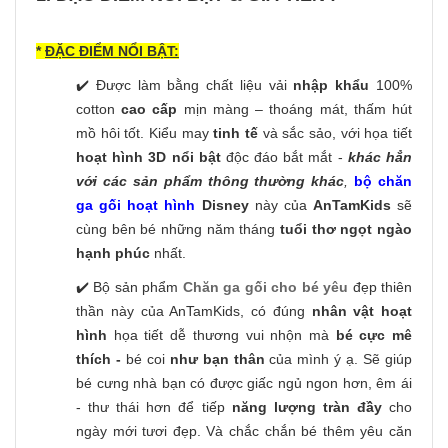
*
ĐẶC ĐIỂM NỔI BẬT:
✔️ Được làm bằng chất liệu vải
nhập khẩu
100%
cotton
cao cấp
mịn màng – thoáng mát, thấm hút
mồ hôi tốt. Kiểu may
tinh tế
và sắc sảo, với họa tiết
hoạt hình 3D nổi bật
độc đáo bắt mắt -
khác hẳn
với các sản phẩm thông thường khác
,
bộ chăn
ga gối hoạt hình
Disney
này của
AnTamKids
sẽ
cùng bên bé những năm tháng
tuổi thơ ngọt ngào
hạnh phúc
nhất.
✔️ Bộ sản phẩm
Chăn ga gối cho bé yêu
đẹp thiên
thần này của AnTamKids, có đúng
nhân vật hoạt
hình
họa tiết dễ thương vui nhộn
mà
bé cực mê
thích -
bé coi
như bạn thân
của mình ý ạ. Sẽ giúp
bé cưng nhà bạn có được giấc ngủ ngon hơn, êm ái
- thư thái hơn để tiếp
năng lượng tràn đầy
cho
ngày mới tươi đẹp. Và chắc chắn bé thêm yêu căn