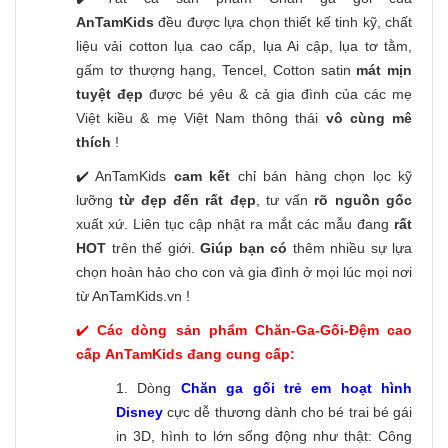
AnTamKids
đều được lựa chọn thiết kế tinh kỹ, chất
liệu vải cotton lụa cao cấp, lụa Ai cập, lụa tơ tằm,
gấm tơ thượng hạng, Tencel, Cotton satin
mát mịn
tuyệt đẹp
được bé yêu & cả gia đình của các mẹ
Việt kiều & mẹ Việt Nam thông thái
vô cùng mê
thích
!
✔️ AnTamKids
cam kết
chỉ bán hàng chọn lọc kỹ
lưỡng
từ đẹp đến rất đẹp
, tư vấn
rõ nguồn gốc
xuất xứ. Liên tục cập nhật ra mắt các mẫu đang
rất
HOT
trên thế giới.
Giúp bạn có
thêm nhiều sự lựa
chọn hoàn hảo cho con và gia đình ở mọi lúc mọi nơi
từ AnTamKids.vn !
✔️
Các dòng sản phẩm Chăn-Ga-Gối-Đệm cao
cấp AnTamKids đang cung cấp:
1. Dòng
Chăn ga gối trẻ em hoạt hình
Disney
cực dễ thương dành cho bé trai bé gái
in 3D, hình to lớn sống động như thật: Công