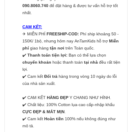
090.8060.740
để đặt hàng & được tư vấn hỗ trợ tốt
nhất.
CAM KẾT:
✈
MIỄN PHÍ
FREESHIP-COD:
Phí ship khoảng 50 -
150K/ 1bộ, nhưng hôm nay AnTamKids hỗ trợ
Miễn
phí
giao hàng
tận nơi
trên Toàn quốc.
✔️
Thanh toán tiện lợi:
Bạn có thể lựa chọn
chuyển khoản
hoặc thanh toán
tại nhà
đều rất tiện
lợi.
✔️ Cam kết
Đổi trả
hàng trong vòng 10 ngày do lỗi
của nhà sản xuất.
✔️ CAM KẾT
HÀNG ĐẸP
Y CHANG NHƯ HÌNH.
✔️ Chất liệu: 100% Cotton lụa-cao cấp-nhập khẩu
CỰC ĐẸP & MÁT MỊN
.
✔️ Cam kết
Hoàn tiền
100% nếu không đúng như
mô tả.