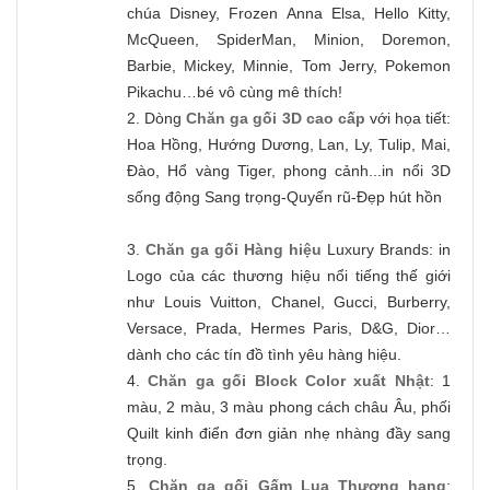
chúa Disney, Frozen Anna Elsa, Hello Kitty,
McQueen, SpiderMan, Minion, Doremon,
Barbie, Mickey, Minnie, Tom Jerry, Pokemon
Pikachu…bé vô cùng mê thích!
2. Dòng
Chăn ga gối 3D cao cấp
với họa tiết:
Hoa Hồng, Hướng Dương, Lan, Ly, Tulip, Mai,
Đào, Hổ vàng Tiger, phong cảnh...in nổi 3D
sống động Sang trọng-Quyến rũ-Đẹp hút hồn
3.
Chăn ga gối Hàng hiệu
Luxury Brands: in
Logo của các thương hiệu nổi tiếng thế giới
như Louis Vuitton, Chanel, Gucci, Burberry,
Versace, Prada, Hermes Paris, D&G, Dior…
dành cho các tín đồ tình yêu hàng hiệu.
4.
Chăn ga gối Block Color xuất Nhật
: 1
màu, 2 màu, 3 màu phong cách châu Âu, phối
Quilt kinh điển đơn giản nhẹ nhàng đầy sang
trọng.
5.
Chăn ga gối Gấm Lụa Thượng hạng
: