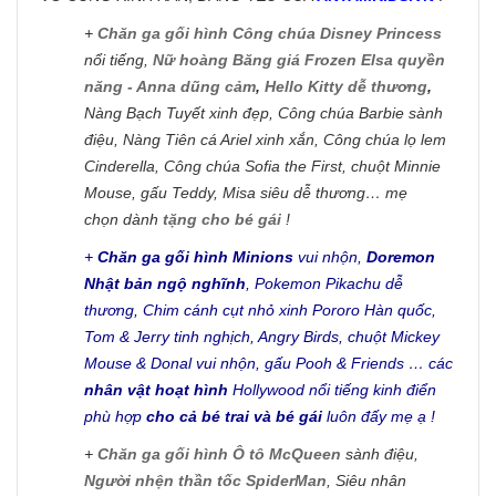
+
Chăn ga gối hình Công chúa Disney Princess
nổi tiếng,
Nữ hoàng Băng giá Frozen Elsa quyền
năng - Anna dũng cảm
,
Hello Kitty dễ thương
,
Nàng Bạch Tuyết xinh đẹp, Công chúa Barbie sành
điệu, Nàng Tiên cá Ariel xinh xắn, Công chúa lọ lem
Cinderella, Công chúa Sofia the First, chuột Minnie
Mouse, gấu Teddy, Misa siêu dễ thương… mẹ
chọn dành
tặng cho bé gái
!
+
Chăn ga gối hình Minions
vui nhộn,
Doremon
Nhật bản ngộ nghĩnh
, Pokemon Pikachu dễ
thương, Chim cánh cụt nhỏ xinh Pororo Hàn quốc,
Tom & Jerry tinh nghịch, Angry Birds, chuột Mickey
Mouse & Donal vui nhộn, gấu Pooh & Friends … các
nhân vật hoạt hình
Hollywood nổi tiếng kinh điển
phù hợp
cho cả bé trai và bé gái
luôn đấy mẹ ạ !
+
Chăn ga gối hình Ô tô McQueen
sành điệu,
Người nhện thần tốc SpiderMan
, Siêu nhân