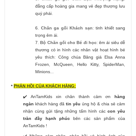
đẳng cấp hoàng gia mang vẻ đẹp thượng lưu
quý phái.
6.
Chăn ga gối Khách sạn
: tinh khiết sang
trọng êm ái.
7.
Bộ Chăn gối cho Bé đi học
: êm ái siêu dễ
thương có in hình các nhân vật hoạt hình bé
yêu thích: Công chúa Băng giá Elsa Anna
Frozen, McQueen, Hello Kitty, SpiderMan,
Minions...
PHẢN HỒI CỦA KHÁCH HÀNG:
*
✔️ AnTamKids xin chân thành cảm ơn
hàng
ngàn
khách hàng đã
tin yêu
ủng hộ & chia sẻ cảm
nhận cùng gửi tặng những tấm hình các
con yêu
tràn đầy hạnh phúc
bên các sản phẩm của
AnTamKids !
✔️ Những cảm nhận, phản hồi và hình ảnh của