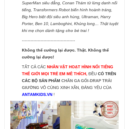
SuperMan siêu đẳng, Conan Thám tử lừng danh nổi
tiếng, Transformers Robot biến hình hoành tráng,
Big Hero biệt đội siêu anh hùng, Ultraman, Harry
Porter, Ben 10, Lamboghini, Khủng long… Thật tuyệt
khi mẹ chọn dành
tặng cho bé trai
!
-------------------------------------
Không thể cưỡng lại được. Thật. Không thể
cưỡng lại được!
TẤT CẢ CÁC
NHÂN VẬT HOẠT HÌNH NỔI TIẾNG
THẾ GIỚI MỌI TRẺ EM MÊ THÍCH,
ĐỀU
CÓ TRÊN
CÁC BỘ SẢN PHẨM
CHĂN GA GỐI-DRAP TRẢI
GIƯỜNG
VÔ CÙNG XINH XẮN, ĐÁNG YÊU CỦA
ANTAMKIDS.VN
!