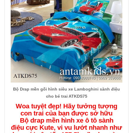
Bộ Drap mền gối hình siêu xe Lamboghini sành điệu
cho bé trai ATKDS75
Woa tuyệt đẹp! Hãy tưởng tượng
con trai của bạn được sở hữu
Bộ drap mền hình xe ô tô sành
điệu cực Kute, vi vu lướt nhanh như