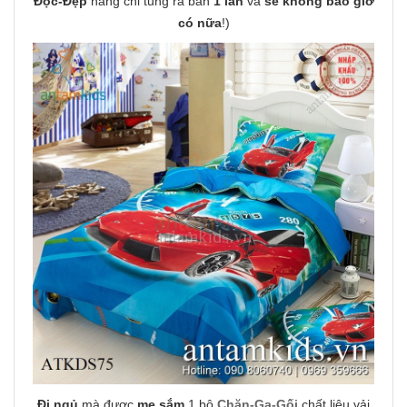
Độc-Đẹp
hãng chỉ tung ra bán
1 lần
và
sẽ không bao giờ
có nữa
!)
Đi ngủ
mà được
mẹ sắm
1 bộ
Chăn-Ga-Gối
chất liệu vải