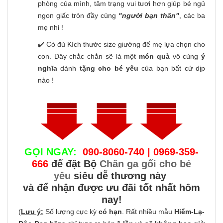
phòng của mình, tâm trạng vui tươi hơn giúp bé ngủ
ngon giấc tròn đầy cùng
"người bạn thân"
, các ba
mẹ nhỉ !
✔️ Có đủ Kích thước size giường để mẹ lựa chọn cho
con. Đây chắc chắn sẽ là một
món quà
vô cùng
ý
nghĩa
dành
tặng cho bé yêu
của bạn bất cứ dịp
nào !
GỌI NGAY:
090-8060-740 | 0969-359-
666
để đặt Bộ
Chăn ga gối cho bé
yêu
siêu dễ thương này
và để nhận được ưu đãi tốt nhất hôm
nay!
(
Lưu ý:
Số lượng cực kỳ
có hạn
. Rất nhiều mẫu
Hiếm-Lạ-