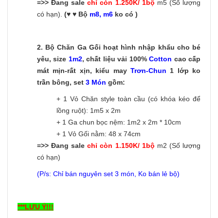
=>> Đang sale
chỉ còn 1.250K/ 1bộ
m5 (Số lượng
có hạn).
(♥ ♥ Bộ
m8, m6
ko có )
2.
Bộ Chăn Ga Gối hoạt hình nhập khẩu cho bé
yêu, size
1m2
, chất liệu vải 100%
Cotton
cao cấp
mát mịn-rất xịn, kiểu may
Trơn-C
hun
1 lớp ko
trần bông, set
3 Món
gồm:
+ 1 Vỏ Chăn style toàn cầu (có khóa kéo để
lồng ruột): 1m5 x 2m
+ 1 Ga chun bọc nệm: 1m2 x 2m * 10cm
+ 1 Vỏ Gối nằm: 48 x 74cm
=>> Đang sale
chỉ còn 1.150K/ 1bộ
m2 (Số lượng
có hạn)
(P/s
: Chỉ bán nguyên set 3 món, Ko bán lẻ bộ)
***LƯU Ý!!!