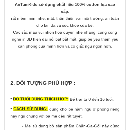
AnTamKids
sử dụng chất liệu 100% cotton lụa cao
cấp
,
rất mềm, mịn, nhẹ, mát, thân thiện với môi trường, an toàn
cho làn da và sức khỏe của bé.
Các sắc màu vui nhộn hòa quyện nhẹ nhàng, cùng công
nghệ in 3D hiện đại nổi bật bắt mắt, giúp bé yêu thêm yêu
căn phòng của mình hơn và có giấc ngủ ngon hơn.
_ _ _ _ _ _ _ _ _ _ _ _ _ _ _ _ _ _
2. ĐỐI TƯỢNG PHÙ HỢP :
ĐỘ TUỔI DÙNG THÍCH HỢP:
*
Bé trai
từ 0 đến 16 tuổi.
CÁCH SỪ DỤNG:
*
dùng cho bé nằm ngủ ở phòng riêng
hay ngủ chung với ba mẹ đều rất tuyệt.
- Mẹ sử dụng bộ sản phẩm Chăn-Ga-Gối này dùng