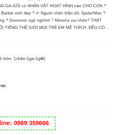
ĂN-GA-GỐI có NHÂN VẬT HOẠT HÌNH nào CHO CON ?
Barbie xinh đẹp ? ✔ Người nhện thần tốc SpiderMan ?
ương ? Doremon ngộ nghĩnh ? Minions vui nhộn? THẬT
I TIẾNG THẾ GIỚI MỌI TRẺ EM MÊ THÍCH, ĐỀU CÓ...
line: 0969 359666