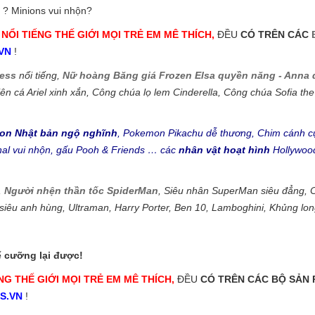
 ? Minions vui nhộn?
NỔI TIẾNG THẾ GIỚI MỌI TRẺ EM MÊ THÍCH,
ĐỀU
CÓ TRÊN CÁC
VN
!
cess
nổi tiếng,
Nữ hoàng Băng giá Frozen Elsa quyền năng - Anna
n cá Ariel xinh xắn, Công chúa lọ lem Cinderella, Công chúa Sofia the
on Nhật bản ngộ nghĩnh
, Pokemon Pikachu dễ thương, Chim cánh cụ
nal vui nhộn, gấu Pooh & Friends … các
nhân vật hoạt hình
Hollywood
,
Người nhện thần tốc SpiderMan
, Siêu nhân SuperMan siêu đẳng, 
i siêu anh hùng, Ultraman, Harry Porter, Ben 10, Lamboghini, Khủng l
ể cưỡng lại được!
NG THẾ GIỚI MỌI TRẺ EM MÊ THÍCH,
ĐỀU
CÓ TRÊN CÁC BỘ SẢN
S.VN
!