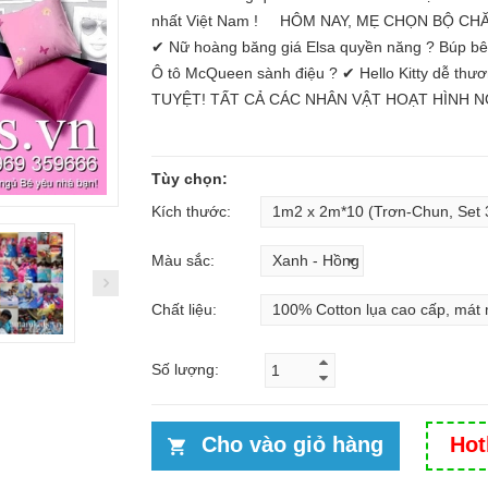
nhất Việt Nam ! HÔM NAY, MẸ CHỌN BỘ CH
✔ Nữ hoàng băng giá Elsa quyền năng ? Búp bê 
Ô tô McQueen sành điệu ? ✔ Hello Kitty dễ th
TUYỆT! TẤT CẢ CÁC NHÂN VẬT HOẠT HÌNH NỔ
Tùy chọn:
Kích thước:
Màu sắc:
Chất liệu:
Số lượng:
Cho vào giỏ hàng
Hot