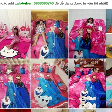
hoặc add
zalo/viber:
0908060740
để dễ dàng được tư vấn tốt nhất!)