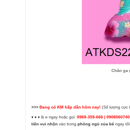
Chăn ga 
>>>
Đang có KM hấp dẫn hôm nay!
(Số lượng cực
♦ ♦ ♦ ib e ngay hoặc gọi:
0969-359-666 | 0908060740
tiên vui nhộn
vào trong
phòng ngủ của bé
ngay tối