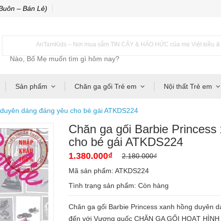
Buôn – Bán Lẻ)
AnTamKids – Nơi mua sắm TIN CẬY & HÁO HỨC của mẹ Việt kiều & m
Sản phẩm
Chăn ga gối Trẻ em
Nội thất Trẻ em
g duyên dáng đáng yêu cho bé gái ATKDS224
Chăn ga gối Barbie Princess
cho bé gái ATKDS224
1.380.000₫
2.180.000₫
Mã sản phẩm: ATKDS224
Tình trạng sản phẩm:
Còn hàng
Chăn ga gối Barbie Princess xanh hồng duyên
đến với Vương quốc CHĂN GA GỐI HOẠT HÌNH T