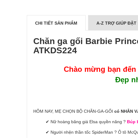
CHI TIẾT SẢN PHẨM
A-Z TRỢ GIÚP ĐẶT
Chăn ga gối Barbie Prin
ATKDS224
Chào mừng bạn đến
Đẹp nh
HÔM NAY, MẸ CHỌN BỘ CHĂN-GA-GỐI
có NHÂN V
✔ Nữ hoàng băng giá Elsa quyền năng ?
Búp b
✔ Người nhện thần tốc SpiderMan ? Ô tô McQ