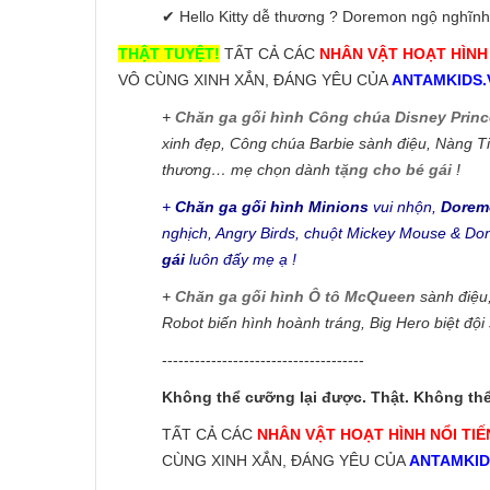
✔ Hello Kitty dễ thương ? Doremon ngộ nghĩnh
THẬT TUYỆT!
TẤT CẢ CÁC
NHÂN VẬT HOẠT HÌNH 
VÔ CÙNG XINH XẮN, ĐÁNG YÊU CỦA
ANTAMKIDS.
+
Chăn ga gối hình Công chúa Disney Prin
xinh đẹp, Công chúa Barbie sành điệu, Nàng Tiê
thương… mẹ chọn dành
tặng cho bé gái
!
+
Chăn ga gối hình Minions
vui nhộn,
Dorem
nghịch, Angry Birds, chuột Mickey Mouse & Do
gái
luôn đấy mẹ ạ !
+
Chăn ga gối hình Ô tô McQueen
sành điệu
Robot biến hình hoành tráng, Big Hero biệt độ
-------------------------------------
Không thể cưỡng lại được. Thật. Không th
TẤT CẢ CÁC
NHÂN VẬT HOẠT HÌNH NỔI TIẾ
CÙNG XINH XẮN, ĐÁNG YÊU CỦA
ANTAMKID