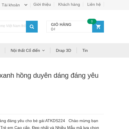
Giới thiệu
Khách hàng
Liên hệ
Tài khoản
0
GIỎ HÀNG
ẹ Việt Nam thông thái!
0₫
Nội thất Cổ điển
Drap 3D
Tin
 xanh hồng duyên dáng đáng yêu
 dáng đáng yêu cho bé gái ATKDS224 Chào mừng bạn
rẻ em Cao cấp, Đẹp nhất và Nhiều Mẫu mã lựa chọn