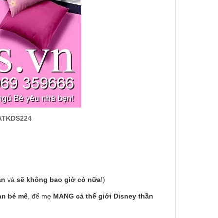
 ATKDS224
ần
và
sẽ không bao giờ có nữa
!)
ạn bé mê
, để mẹ
MANG cả thế giới Disney thần