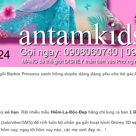
gối Barbie Princess xanh hồng duyên dáng đáng yêu cho bé gái
 kỳ
có hạn
. Rất nhiều mẫu
Hiếm-Lạ-Độc-Đẹp
hãng chỉ tung ra bán
1 l
(zalo/viber/SMS) để rinh luôn bộ
chăn ga gối hoạt hình
Disney 3D
v
 hôm nay, ngay tối hôm nay nào, các mẹ xinh đẹp ơi... !