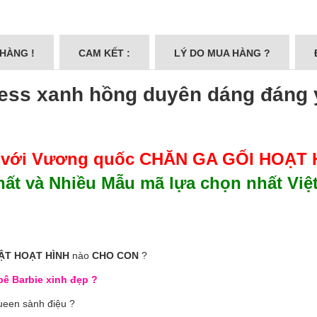
 HÀNG !
CAM KẾT :
LÝ DO MUA HÀNG ?
cess xanh hồng duyên dáng đáng 
 với Vương quốc
CHĂN GA GỐI HOẠT H
ất và Nhiều Mẫu mã lựa chọn nhất Việ
ẬT HOẠT HÌNH
nào
CHO CON
?
ê Barbie xinh đẹp ?
ueen sành điệu ?