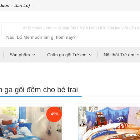
Buôn – Bán Lẻ)
AnTamKids – Nơi mua sắm TIN CẬY & HÁO HỨC của mẹ Việt kiều & m
Sản phẩm
Chăn ga gối Trẻ em
Nội thất Trẻ em
 ga gối đệm cho bé trai
- 49%