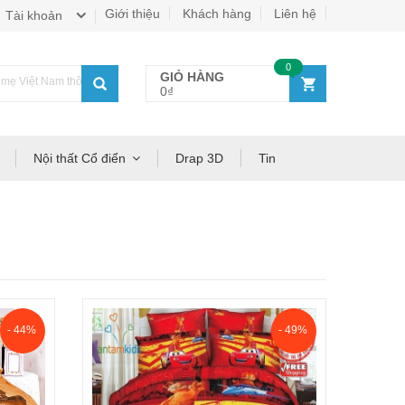
Giới thiệu
Khách hàng
Liên hệ
Tài khoản
0
GIỎ HÀNG
ẹ Việt Nam thông thái!
0₫
Nội thất Cổ điển
Drap 3D
Tin
- 44%
- 49%