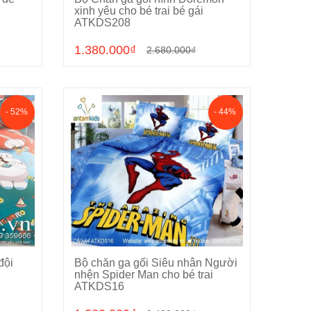
Chọn sản phẩm
xinh yêu cho bé trai bé gái
ATKDS208
1.380.000₫
2.680.000₫
- 52%
- 44%
đội
Bộ chăn ga gối Siêu nhân Người
Chọn sản phẩm
nhện Spider Man cho bé trai
ATKDS16