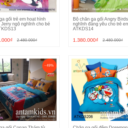
a gối trẻ em hoạt hình
Bộ chăn ga gối Angry Bird
Chọn sản phẩm
Chọn sản phẩm
 Jerry ngộ nghĩnh cho bé
nghĩnh đáng yêu cho trẻ e
ATKDS13
ATKDS14
.000₫
1.380.000₫
2.480.000₫
2.480.000₫
- 49%
ga gối Conan Thám tử
Chăn ga gối đệm Doremon