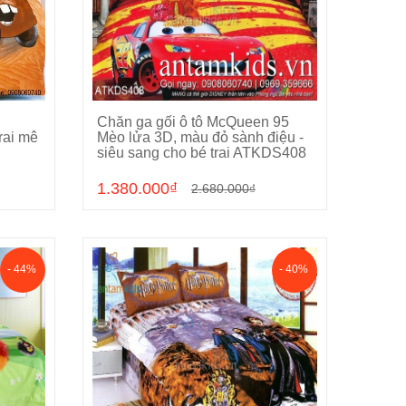
Chăn ga gối ô tô McQueen 95
Chọn sản phẩm
rai mê
Mèo lửa 3D, màu đỏ sành điệu -
siêu sang cho bé trai ATKDS408
1.380.000₫
2.680.000₫
- 44%
- 40%