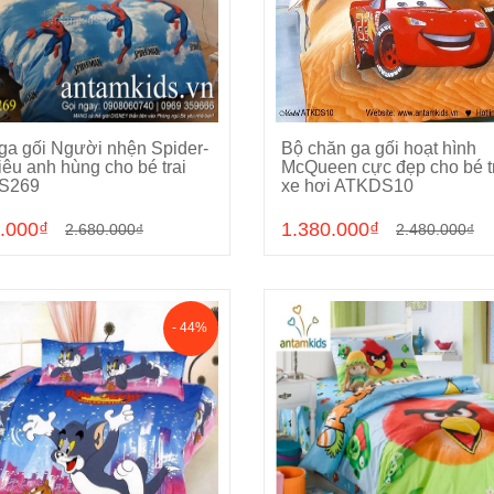
ga gối Người nhện Spider-
Bộ chăn ga gối hoạt hình
Chọn sản phẩm
Chọn sản phẩm
êu anh hùng cho bé trai
McQueen cực đẹp cho bé t
S269
xe hơi ATKDS10
.000₫
1.380.000₫
2.680.000₫
2.480.000₫
- 44%