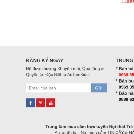
1.380
ĐĂNG KÝ NGAY
TRUNG
Để được hưởng Khuyến mãi, Quà tặng &
* Bán hà
Quyền lợi Đặc Biệt từ AnTamKids!
0969 35
* Bán bu
0969 3
Gửi
* Bảo hà
0888 62
Trung tâm mua sắm trực tuyến Nội thất Tr
AnTamKids – Nơi mua sắm TIN CẬY & HÁO H