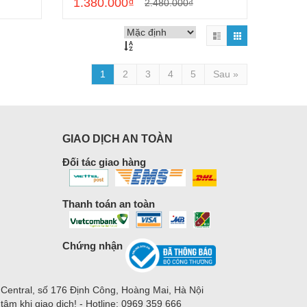
1.380.000₫
2.480.000₫
1
2
3
4
5
Sau »
GIAO DỊCH AN TOÀN
Đối tác giao hàng
Thanh toán an toàn
Chứng nhận
 Central, số 176 Định Công, Hoàng Mai, Hà Nội
m khi giao dịch! - Hotline: 0969 359 666