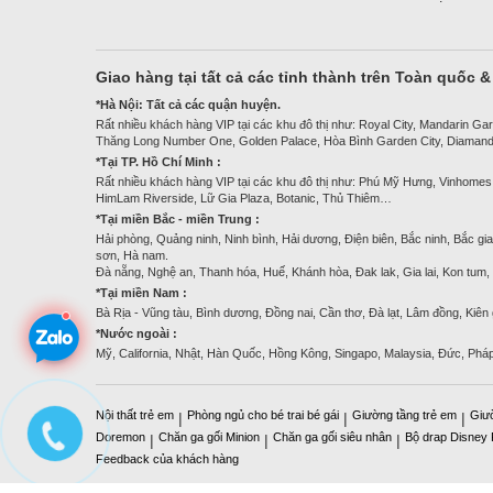
Giao hàng tại tất cả các tỉnh thành trên Toàn quốc 
*Hà Nội: Tất cả các quận huyện.
Rất nhiều khách hàng VIP tại các khu đô thị như: Royal City, Mandarin Gar
Thăng Long Number One, Golden Palace, Hòa Bình Garden City, Diamand
*Tại TP. Hồ Chí Minh :
Rất nhiều khách hàng VIP tại các khu đô thị như: Phú Mỹ Hưng, Vinhomes
HimLam Riverside, Lữ Gia Plaza, Botanic, Thủ Thiêm…
*Tại miền Bắc - miền Trung :
Hải phòng, Quảng ninh, Ninh bình, Hải dương, Điện biên, Bắc ninh, Bắc gia
sơn, Hà nam.
Đà nẵng, Nghệ an, Thanh hóa, Huế, Khánh hòa, Đak lak, Gia lai, Kon tum
*Tại miền Nam :
Bà Rịa - Vũng tàu, Bình dương, Đồng nai, Cần thơ, Đà lạt, Lâm đồng, Kiên
*Nước ngoài :
Mỹ, California, Nhật, Hàn Quốc, Hồng Kông, Singapo, Malaysia, Đức, Phá
Nội thất trẻ em
Phòng ngủ cho bé trai bé gái
Giường tầng trẻ em
Giư
|
|
|
Doremon
Chăn ga gối Minion
Chăn ga gối siêu nhân
Bộ drap Disney
|
|
|
Feedback của khách hàng