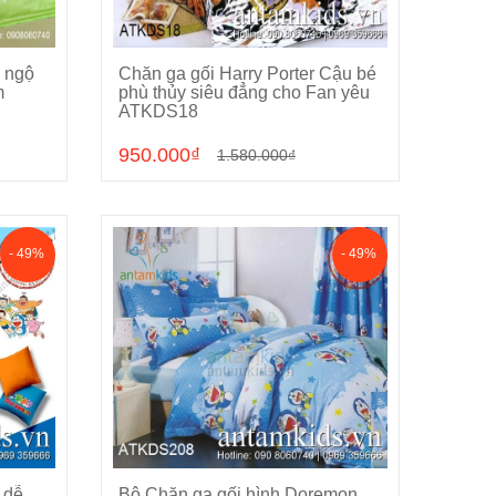
s ngộ
Chăn ga gối Harry Porter Cậu bé
Chọn sản phẩm
m
phù thủy siêu đẳng cho Fan yêu
ATKDS18
950.000₫
1.580.000₫
- 49%
- 49%
 dễ
Bộ Chăn ga gối hình Doremon