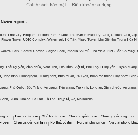
Chính sách bảo mật
Điều khoản sử dụng
& Nước ngoài:
den, Time City, Ecopark, Vincom Park Palace, The Manor, Mulberry Lane, Golden Land, Ciputra
 Flower Tower, UDIC Complex, Watermark Hồ Tây, Mipec Tower, khu Biệt thự Trung Hòa Nh
 Central Park, Central Garden, Saigon Pearl, Imperia An Phú, The Vista, BMC Bến Chương D
ng, Thái nguyên, Vĩnh phúc, Nam định, Thái bình, Việt trì, Phú Thọ, Hưng yên, Tuyên quang, 
, Quảng bình, Quảng ngãi, Quảng nam, Bình thuận, Phú yên, Buôn ma thuật, Quy nhơn Bình đ
 giang, Phú Quốc, Sóc Trăng, An giang, Tiền giang, Trà vinh, Long an, Bình phước, An giang,
p, Anh, Dubai, Macao, Ba Lan, Hà Lan, Thụy Sĩ, Úc, Melbourne…
ờng ô tô
Bàn học trẻ em
Ghế học trẻ em
Chăn ga gối trẻ em
Chăn ga gối công chúa
|
|
|
|
 Frozen
Chăn ga gối hoạt hình
Nội thất cổ điển
Nội thất phòng ngủ
Nội thất phòng khá
|
|
|
|