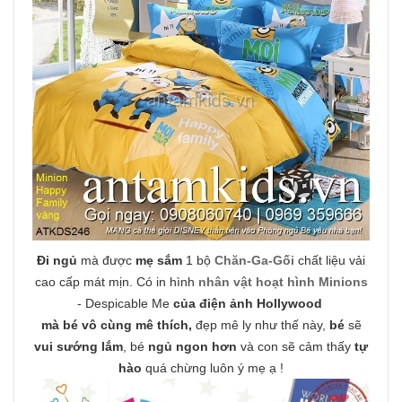
Đi ngủ
mà được
mẹ sắm
1 bộ
Chăn-Ga-Gối
chất liệu vải
cao cấp mát mịn. Có in hình
nhân vật hoạt hình Minions
- Despicable Me
của điện ảnh Hollywood
mà bé vô cùng mê thích,
đẹp mê ly như thế này,
bé
sẽ
vui sướng lắm
, bé
ngủ ngon hơn
và con sẽ cảm thấy
tự
hào
quá chừng luôn ý mẹ ạ !