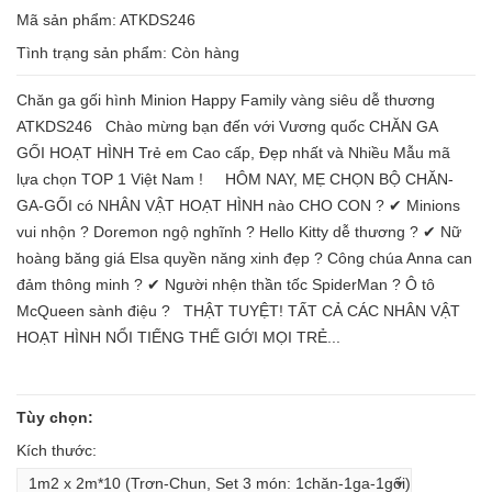
Mã sản phẩm: ATKDS246
Tình trạng sản phẩm:
Còn hàng
Chăn ga gối hình Minion Happy Family vàng siêu dễ thương
ATKDS246 Chào mừng bạn đến với Vương quốc CHĂN GA
GỐI HOẠT HÌNH Trẻ em Cao cấp, Đẹp nhất và Nhiều Mẫu mã
lựa chọn TOP 1 Việt Nam ! HÔM NAY, MẸ CHỌN BỘ CHĂN-
GA-GỐI có NHÂN VẬT HOẠT HÌNH nào CHO CON ? ✔ Minions
vui nhộn ? Doremon ngộ nghĩnh ? Hello Kitty dễ thương ? ✔ Nữ
hoàng băng giá Elsa quyền năng xinh đẹp ? Công chúa Anna can
đảm thông minh ? ✔ Người nhện thần tốc SpiderMan ? Ô tô
McQueen sành điệu ? THẬT TUYỆT! TẤT CẢ CÁC NHÂN VẬT
HOẠT HÌNH NỔI TIẾNG THẾ GIỚI MỌI TRẺ...
Tùy chọn:
Kích thước: