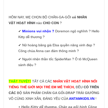
HÔM NAY, MẸ CHỌN BỘ CHĂN-GA-GỐI
có NHÂN
VẬT HOẠT HÌNH
nào
CHO CON
?
✔
Minions vui nhộn ?
Doremon ngộ nghĩnh ? Hello
Kitty dễ thương ?
✔ Nữ hoàng băng giá Elsa quyền năng xinh đẹp ?
Công chúa Anna can đảm thông minh ?
✔ Người nhện thần tốc SpiderMan ? Ô tô McQueen
sành điệu ?
THẬT TUYỆT!
TẤT CẢ CÁC
NHÂN VẬT HOẠT HÌNH NỔI
TIẾNG THẾ GIỚI MỌI TRẺ EM MÊ THÍCH,
ĐỀU
CÓ TRÊN
CÁC
BỘ SẢN PHẨM CHĂN GA GỐI-DRAP TRẢI GIƯỜNG
VÔ CÙNG XINH XẮN, ĐÁNG YÊU CỦA
ANTAMKIDS.VN
!
+
Hello Kitty dễ thương
,
Chăn ga gối hình Công