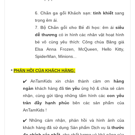
6.
Chăn ga gối Khách sạn
:
tinh khiết
sang
trọng êm ái.
7.
Bộ Chăn gối cho Bé đi học
: êm ái
siêu
dễ thương
có in hình các nhân vật hoạt hình
bé vô cùng yêu thích: Công chúa Băng giá
Elsa Anna Frozen, McQueen, Hello Kitty,
SpiderMan, Minions...
PHẢN HỒI CỦA KHÁCH HÀNG:
*
✔️ AnTamKids xin chân thành cảm ơn
hàng
ngàn
khách hàng đã
tin yêu
ủng hộ & chia sẻ cảm
nhận, cùng gửi tặng những tấm hình các
con yêu
tràn đầy hạnh phúc
bên các sản phẩm của
AnTamKids !
✔️ Những cảm nhận, phản hồi và hình ảnh của
khách hàng đã sử dụng Sản phẩm Dịch vụ là
thước
đo chính xác nhất,
cho chất lượng và khả năng của