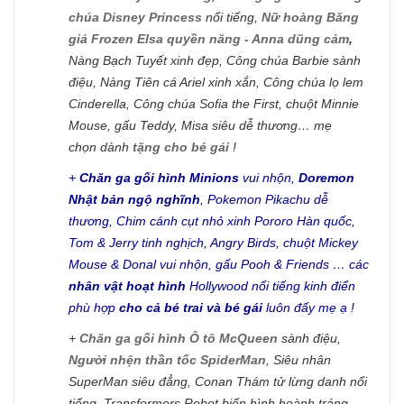
chúa Disney Princess
nổi tiếng,
Nữ hoàng Băng
giá Frozen Elsa quyền năng - Anna dũng cảm
,
Nàng Bạch Tuyết xinh đẹp, Công chúa Barbie sành
điệu, Nàng Tiên cá Ariel xinh xắn, Công chúa lọ lem
Cinderella, Công chúa Sofia the First, chuột Minnie
Mouse, gấu Teddy, Misa siêu dễ thương… mẹ
chọn dành
tặng cho bé gái
!
+
Chăn ga gối hình Minions
vui nhộn,
Doremon
Nhật bản ngộ nghĩnh
, Pokemon Pikachu dễ
thương, Chim cánh cụt nhỏ xinh Pororo Hàn quốc,
Tom & Jerry tinh nghịch, Angry Birds, chuột Mickey
Mouse & Donal vui nhộn, gấu Pooh & Friends … các
nhân vật hoạt hình
Hollywood nổi tiếng kinh điển
phù hợp
cho cả bé trai và bé gái
luôn đấy mẹ ạ !
+
Chăn ga gối hình Ô tô McQueen
sành điệu,
Người nhện thần tốc SpiderMan
, Siêu nhân
SuperMan siêu đẳng, Conan Thám tử lừng danh nổi
tiếng, Transformers Robot biến hình hoành tráng,