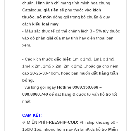
chuẩn. Hình ảnh chỉ mang tính minh họa chung
Catalogue,
giá tiền
sẽ phụ thuộc vào
kích
thước
,
số món
đóng gói trong bộ chuẩn & quy
cách
kiểu loại may
.
- Màu sắc thực tế có thể chênh lệch 3 - 5% tùy thuộc
vào độ phân giải của máy tính hay điện thoại bạn
xem.
- Các kích thước
đặc biệt:
1m x 1m9, 1m1 x 1m9,
1m4 x 2m, 1m5 x 2m, 2m x 2m2…hoặc ga cho nệm
cao 20-25-30-40cm, hoặc bạn muốn
đặt hàng trần
bông,
vui lòng gọi ngay
Hotline 0969.359.666 –
090.8060.740
để đặt hàng & được tư vấn hỗ trợ tốt
nhất.
CAM KẾT:
✈
MIỄN PHÍ
FREESHIP-COD:
Phí ship khoảng 50 -
150K/ 1bộ, nhưng hôm nay AnTamKids hỗ trợ
Miễn