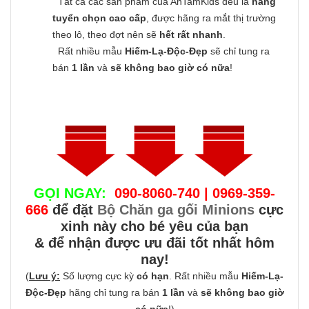
Tất cả các sản phẩm của AnTamKids đều là
hàng
tuyển chọn cao cấp
, được hãng ra mắt thị trường
theo lô, theo đợt nên sẽ
hết rất nhanh
.
Rất nhiều mẫu
Hiếm-Lạ-Độc-Đẹp
sẽ chỉ tung ra
bán
1 lần
và
sẽ không bao giờ có nữa
!
GỌI NGAY:
090-8060-740 | 0969-359-
666
để đặt
Bộ Chăn ga gối Minions
cực
xinh này cho bé yêu của bạn
& để nhận được ưu đãi tốt nhất hôm
nay!
(
Lưu ý:
Số lượng cực kỳ
có hạn
. Rất nhiều mẫu
Hiếm-Lạ-
Độc-Đẹp
hãng chỉ tung ra bán
1 lần
và
sẽ không bao giờ
có nữa
!)