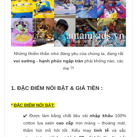
Những
thiên thần nhỏ
đáng yêu của chúng ta, đang rất
vui sướng - hạnh phúc ngập tràn
phải không nào, các
mẹ ?!
1. ĐẶC ĐIỂM NỔI BẬT & GIÁ TIỀN :
*
ĐẶC ĐIỂM NỔI BẬT:
✔️ Được làm bằng chất liệu vải
nhập khẩu
100%
cotton lụa satin
cao cấp
mịn màng – thoáng mát,
thấm hút mồ hôi tốt. Kiểu may
tinh tế
và sắc