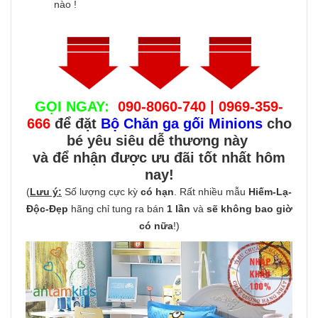
nào !
GỌI NGAY:
090-8060-740 | 0969-359-
666
để đặt
Bộ Chăn ga gối Minions
cho
bé yêu siêu dễ thương này
và để nhận được ưu đãi tốt nhất hôm
nay!
(
Lưu ý:
Số lượng cực kỳ
có hạn
. Rất nhiều mẫu
Hiếm-Lạ-
Độc-Đẹp
hãng chỉ tung ra bán
1 lần
và
sẽ không bao giờ
có nữa
!)