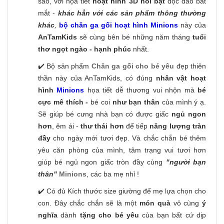
sảo, với họa tiết
hoạt hình 3D nổi bật
độc đáo bắt
mắt -
khác hẳn với các sản phẩm thông thường
khác
,
bộ chăn ga gối hoạt hình Minions
này của
AnTamKids
sẽ cùng bên bé những năm tháng
tuổi
thơ ngọt ngào - hạnh phúc
nhất.
✔️ Bộ sản phẩm
Chăn ga gối cho bé yêu
đẹp thiên
thần này của AnTamKids, có đúng
nhân vật hoạt
hình
Minions
họa tiết dễ thương vui nhộn
mà
bé
cực mê thích -
bé coi
như bạn thân
của mình ý ạ.
Sẽ giúp bé cưng nhà bạn có được giấc
ngủ ngon
hơn
, êm ái -
thư thái hơn
để tiếp
năng lượng tràn
đầy
cho ngày mới tươi đẹp. Và chắc chắn bé thêm
yêu căn phòng của mình, tâm trạng vui tươi hơn
giúp bé ngủ ngon giấc tròn đầy cùng
"người bạn
thân"
Minions
, các ba mẹ nhỉ !
✔️ Có đủ Kích thước size giường để mẹ lựa chọn cho
con. Đây chắc chắn sẽ là một
món quà
vô cùng
ý
nghĩa
dành
tặng cho bé yêu
của bạn bất cứ dịp