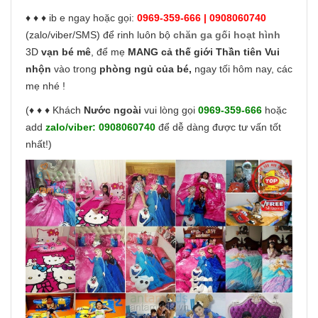
♦ ♦ ♦ ib e ngay hoặc gọi:
0969-359-666 | 0908060740
(zalo/viber/SMS) để rinh luôn bộ
chăn ga gối hoạt hình
3D
vạn bé mê
, để mẹ
MANG cả thế giới Thần tiên Vui
nhộn
vào trong
phòng ngủ của bé,
ngay tối hôm nay, các
mẹ nhé !
(♦ ♦ ♦ Khách
Nước ngoài
vui lòng gọi
0969-359-666
hoặc
add
zalo/viber:
0908060740
để dễ dàng được tư vấn tốt
nhất!)