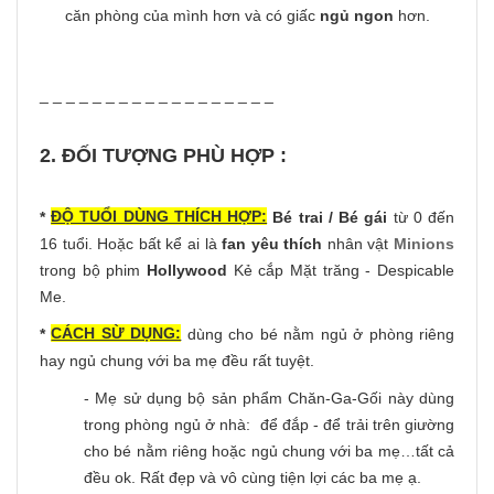
căn phòng của mình hơn và có giấc
ngủ ngon
hơn.
_ _ _ _ _ _ _ _ _ _ _ _ _ _ _ _ _ _
2. ĐỐI TƯỢNG PHÙ HỢP :
ĐỘ TUỔI DÙNG THÍCH HỢP:
*
Bé trai / Bé gái
từ 0 đến
16 tuổi. Hoặc bất kể ai là
fan yêu thích
nhân vật
Minions
trong bộ phim
Hollywood
Kẻ cắp Mặt trăng - Despicable
Me.
CÁCH SỪ DỤNG:
*
dùng cho bé nằm ngủ ở phòng riêng
hay ngủ chung với ba mẹ đều rất tuyệt.
- Mẹ sử dụng bộ sản phẩm Chăn-Ga-Gối này dùng
trong phòng ngủ ở nhà: để đắp - để trải trên giường
cho bé nằm riêng hoặc ngủ chung với ba mẹ…tất cả
đều ok. Rất đẹp và vô cùng tiện lợi các ba mẹ ạ.