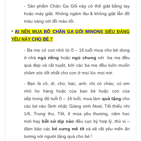
- Sản phẩm Chăn Ga Gối này có thể giặt bằng tay
hoặc máy giặt. Không ngâm lâu & không giặt lẫn đồ
màu sáng với đồ màu tối.
AI
NÊN MUA
BỘ CHĂN GA GỐI MINONS
SIÊU ĐÁNG
*
YÊU NÀY
CHO BÉ
?
- Ba mẹ có con nhỏ từ 0 – 16 tuổi mua cho bé dùng
ở nhà
ngủ riêng
hoặc
ngủ chung
với ba mẹ đều
quá đẹp và rất tuyệt, bởi các ba mẹ đều luôn muốn
chăm sóc tốt nhất cho con ở mọi lúc mọi nơi.
- Bạn là cô, dì, chú, bác, anh, chị có cháu, có em
nhỏ họ hàng hoặc của bạn bè hoặc con của
sếp trong độ tuổi 0 – 16 tuổi, mua làm
quà tặng
cho
các bé vào Sinh nhật, Giáng sinh Noel, Tết thiếu nhi
1/6, Trung thu, Tết, 4 mùa yêu thương, năm học
mới hay
bất cứ dịp nào
đều cực kỳ hợp lý, thú vị –
đảm bảo các
bé cưng mê tít
và sẽ rất yêu mến ấn
tượng với người tặng quà cho bé !