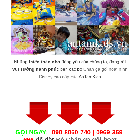
Những
thiên thần nhỏ
đáng yêu của chúng ta, đang rất
vui sướng hạnh phúc
bên các bộ
Chăn ga gối hoạt hình
Disney cao cấp
của AnTamKids
GỌI NGAY:
090-8060-740 | 0969-359-
666
để đặt
Bộ Chăn ga gối hoạt