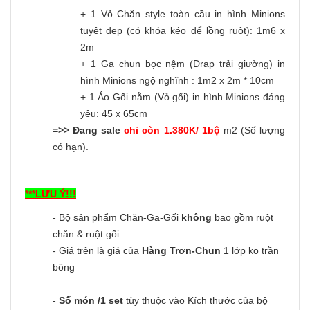
+ 1 Vỏ Chăn style toàn cầu in hình Minions
tuyệt đẹp (có khóa kéo để lồng ruột): 1m6 x
2m
+ 1 Ga chun bọc nệm (Drap trải giường) in
hình Minions ngộ nghĩnh : 1m2 x 2m * 10cm
+ 1 Áo Gối nằm (Vỏ gối) in hình Minions đáng
yêu: 45 x 65cm
=>> Đang sale
chỉ còn 1.380K/ 1bộ
m2 (Số lượng
có hạn).
***LƯU Ý!!!
- Bộ sản phẩm Chăn-Ga-Gối
không
bao gồm ruột
chăn & ruột gối
- Giá trên là giá của
Hàng Trơn-Chun
1 lớp ko trần
bông
-
Số món /1 set
tùy thuộc vào Kích thước của bộ