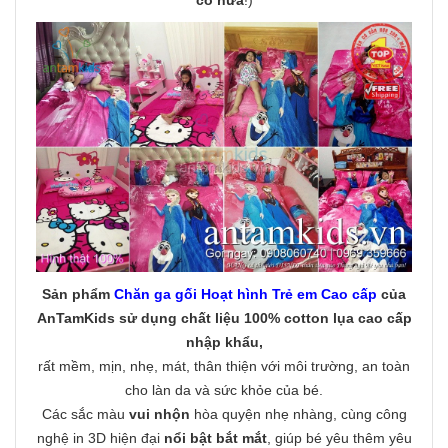
Sản phẩm
Chăn ga gối Hoạt hình Trẻ em Cao cấp
của
AnTamKids
sử dụng chất liệu 100% cotton lụa cao cấp
nhập khẩu
,
rất mềm, mịn, nhẹ, mát, thân thiện với môi trường, an toàn
cho làn da và sức khỏe của bé.
Các sắc màu
vui nhộn
hòa quyện nhẹ nhàng, cùng công
nghệ in 3D hiện đại
nổi bật bắt mắt
, giúp bé yêu thêm yêu