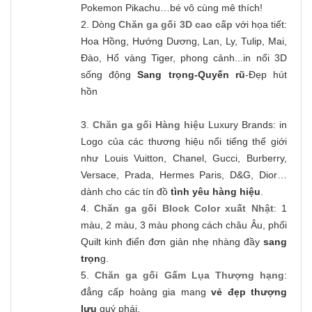
Pokemon Pikachu…bé vô cùng mê thích!
2. Dòng
Chăn ga gối 3D cao cấp
với họa tiết:
Hoa Hồng, Hướng Dương, Lan, Ly, Tulip, Mai,
Đào, Hổ vàng Tiger, phong cảnh...in nổi 3D
sống động
Sang trọng-Quyến rũ
-Đẹp hút
hồn
3.
Chăn ga gối Hàng hiệu
Luxury Brands: in
Logo của các thương hiệu nổi tiếng thế giới
như Louis Vuitton, Chanel, Gucci, Burberry,
Versace, Prada, Hermes Paris, D&G, Dior…
dành cho các tín đồ
tình yêu hàng hiệu
.
4.
Chăn ga gối Block Color xuất Nhật
: 1
màu, 2 màu, 3 màu phong cách châu Âu, phối
Quilt kinh điển đơn giản nhẹ nhàng đầy
sang
trọn
g.
5.
Chăn ga gối Gấm Lụa Thượng hạng
:
đẳng cấp hoàng gia mang
vẻ đẹp thượng
lưu
quý phái.