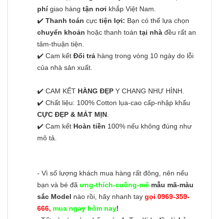
phí
giao hàng
tận nơi
khắp Việt Nam.
✔️
Thanh toán
cực
tiện lợi:
Bạn có thể lựa chọn
chuyển khoản
hoặc thanh toán
tại nhà
đều rất an
tâm-thuận tiện.
✔️ Cam kết
Đổi trả
hàng trong vòng 10 ngày do lỗi
của nhà sản xuất.
✔️ CAM KẾT
HÀNG ĐẸP
Y CHANG NHƯ HÌNH.
✔️ Chất liệu: 100% Cotton lụa-cao cấp-nhập khẩu
CỰC ĐẸP & MÁT MỊN
.
✔️ Cam kết
Hoàn tiền
100% nếu không đúng như
mô tả.
- Vì số lượng khách mua hàng rất đông, nên nếu
bạn và bé đã
ưng-thích-cuồng-mê
mẫu mã-màu
sắc Model
nào rồi, hãy nhanh tay
gọi 0969-359-
666,
mua ngay hôm nay
!