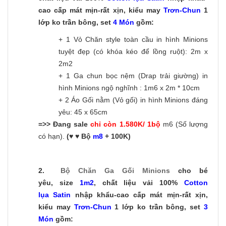
cao cấp mát mịn-rất xịn, kiểu may
Trơn-C
hun
1
lớp ko trần bông, set
4 Món
gồm:
+ 1 Vỏ Chăn style toàn cầu in hình Minions
tuyệt đẹp (có khóa kéo để lồng ruột): 2m x
2m2
+ 1 Ga chun bọc nệm (Drap trải giường) in
hình Minions ngộ nghĩnh : 1m6 x 2m * 10cm
+ 2 Áo Gối nằm (Vỏ gối) in hình Minions đáng
yêu: 45 x 65cm
=>> Đang sale
chỉ còn 1.580K/ 1bộ
m6 (Số lượng
có hạn).
(♥ ♥ Bộ
m8
+ 100K)
2.
Bộ
Chăn Ga Gối Minions
cho bé
yêu, size
1m2
, chất liệu vải 100%
Cotton
lụa Satin
nhập khẩu-cao cấp mát mịn-rất xịn,
kiểu may
Trơn-C
hun
1 lớp ko trần bông, set
3
Món
gồm: