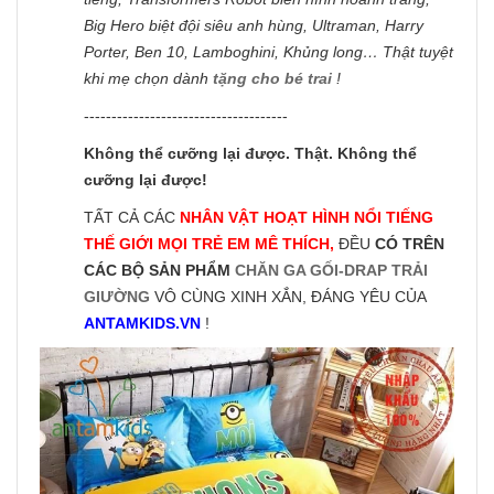
Big Hero biệt đội siêu anh hùng, Ultraman, Harry
Porter, Ben 10, Lamboghini, Khủng long… Thật tuyệt
khi mẹ chọn dành
tặng cho bé trai
!
-------------------------------------
Không thể cưỡng lại được. Thật. Không thể
cưỡng lại được!
TẤT CẢ CÁC
NHÂN VẬT HOẠT HÌNH NỔI TIẾNG
THẾ GIỚI MỌI TRẺ EM MÊ THÍCH,
ĐỀU
CÓ TRÊN
CÁC BỘ SẢN PHẨM
CHĂN GA GỐI-DRAP TRẢI
GIƯỜNG
VÔ CÙNG XINH XẮN, ĐÁNG YÊU CỦA
ANTAMKIDS.VN
!