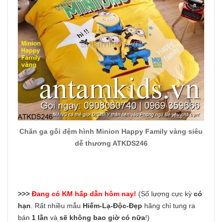
Chăn ga gối đệm hình Minion Happy Family vàng siêu
dễ thương ATKDS246
>>>
Đang có KM hấp dẫn hôm nay!
(Số lượng cực kỳ
có
hạn
. Rất nhiều mẫu
Hiếm-Lạ-Độc-Đẹp
hãng chỉ tung ra
bán
1 lần
và
sẽ không bao giờ có nữa
!)