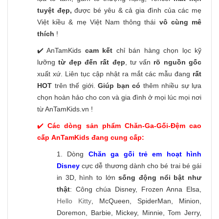
tuyệt đẹp,
được bé yêu & cả gia đình của các mẹ
Việt kiều & mẹ Việt Nam thông thái
vô cùng mê
thích
!
✔️ AnTamKids
cam kết
chỉ bán hàng chọn lọc kỹ
lưỡng
từ đẹp đến rất đẹp
, tư vấn
rõ nguồn gốc
xuất xứ. Liên tục cập nhật ra mắt các mẫu đang
rất
HOT
trên thế giới.
Giúp bạn có
thêm nhiều sự lựa
chọn hoàn hảo cho con và gia đình ở mọi lúc mọi nơi
từ AnTamKids.vn !
✔️
Các dòng sản phẩm Chăn-Ga-Gối-Đệm cao
cấp AnTamKids đang cung cấp:
1. Dòng
Chăn ga gối trẻ em hoạt hình
Disney
cực dễ thương dành cho bé trai bé gái
in 3D, hình to lớn
sống động nổi bật như
thật
: Công chúa Disney, Frozen Anna Elsa,
Hello Kitty
, McQueen, SpiderMan, Minion,
Doremon, Barbie, Mickey, Minnie, Tom Jerry,