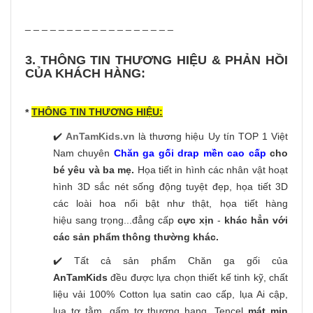
_ _ _ _ _ _ _ _ _ _ _ _ _ _ _ _ _ _
3. THÔNG TIN THƯƠNG HIỆU & PHẢN HỒI
CỦA KHÁCH HÀNG:
THÔNG TIN THƯƠNG HIỆU:
*
✔️
AnTamKids.vn
là thương hiệu Uy tín TOP 1 Việt
Nam chuyên
Chăn ga gối drap mền cao cấp
cho
bé yêu và ba mẹ.
Họa tiết in hình các nhân vật hoạt
hình 3D sắc nét sống động tuyệt đẹp, họa tiết 3D
các loài hoa nổi bật như thật, họa tiết hàng
hiệu sang trọng...đẳng cấp
cực xịn
-
khác hẳn với
các sản phẩm thông thường khác.
✔️ Tất cả sản phẩm Chăn ga gối của
AnTamKids
đều được lựa chọn thiết kế tinh kỹ, chất
liệu vải 100% Cotton lụa satin cao cấp, lụa Ai cập,
lụa tơ tằm, gấm tơ thượng hạng, Tencel
mát mịn