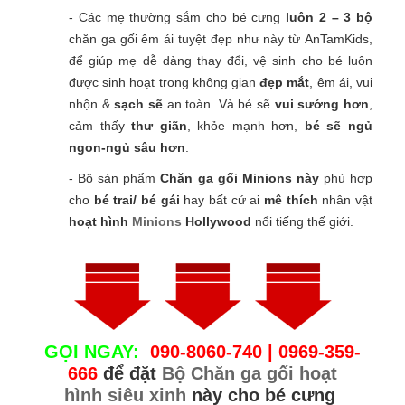
- Các mẹ thường sắm cho bé cưng
luôn 2 – 3 bộ
chăn ga gối êm ái tuyệt đẹp như này từ AnTamKids,
để giúp mẹ dễ dàng thay đổi, vệ sinh cho bé luôn
được sinh hoạt trong không gian
đẹp mắt
, êm ái, vui
nhộn &
sạch sẽ
an toàn. Và bé sẽ
vui sướng hơn
,
cảm thấy
thư giãn
, khỏe mạnh hơn,
bé sẽ ngủ
ngon-ngủ sâu hơn
.
- Bộ sản phẩm
Chăn ga gối Minions này
phù hợp
cho
bé trai/ bé gái
hay bất cứ ai
mê thích
nhân vật
hoạt hình
Minions
Hollywood
nổi tiếng thế giới.
GỌI NGAY:
090-8060-740 | 0969-359-
666
để đặt
Bộ Chăn ga gối hoạt
hình siêu xinh
này cho bé cưng