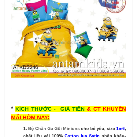
_ _ _ _ _ _ _ _ _ _ _ _ _ _ _ _ _ _
*
KÍCH THƯỚC - GIÁ TIỀN
& CT KHUYẾN
MÃI HÔM NAY:
1.
Bộ Chăn Ga Gối Minions
cho bé yêu, size
1m6
,
chất liệu vải 100%
Cotton lụa Satin
nhập khẩu-