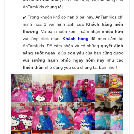
AnTamKids chúng tôi.
✔️ Trong khuôn khổ có hạn ở bài này, AnTamKids chỉ
minh họa 1 vài hình ảnh của
Khách hàng mến
thương
, Và bạn muốn xem - cảm nhận
nhiều hơn
vui lòng click mục:
Khách hàng
đã mua sắm tại
AnTamKids. Để cảm nhận và có những
quyết định
sáng suốt ngay
, giúp
con yêu
của bạn cũng được
vui sướng hạnh phúc ngay hôm nay
như các
thiên thần
nhỏ đáng yêu của chúng ta, bạn nhé !