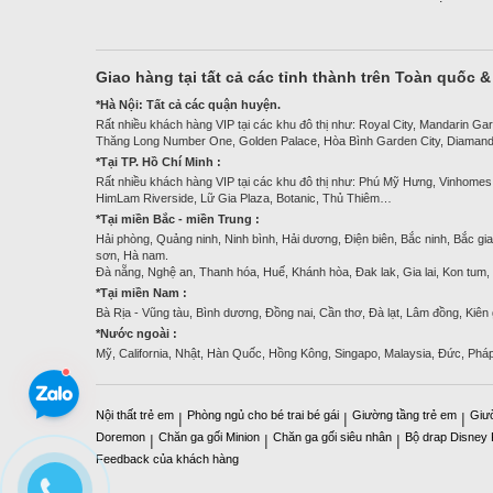
Giao hàng tại tất cả các tỉnh thành trên Toàn quốc 
*Hà Nội: Tất cả các quận huyện.
Rất nhiều khách hàng VIP tại các khu đô thị như: Royal City, Mandarin Gar
Thăng Long Number One, Golden Palace, Hòa Bình Garden City, Diamand
*Tại TP. Hồ Chí Minh :
Rất nhiều khách hàng VIP tại các khu đô thị như: Phú Mỹ Hưng, Vinhomes
HimLam Riverside, Lữ Gia Plaza, Botanic, Thủ Thiêm…
*Tại miền Bắc - miền Trung :
Hải phòng, Quảng ninh, Ninh bình, Hải dương, Điện biên, Bắc ninh, Bắc gia
sơn, Hà nam.
Đà nẵng, Nghệ an, Thanh hóa, Huế, Khánh hòa, Đak lak, Gia lai, Kon tum
*Tại miền Nam :
Bà Rịa - Vũng tàu, Bình dương, Đồng nai, Cần thơ, Đà lạt, Lâm đồng, Kiên
*Nước ngoài :
Mỹ, California, Nhật, Hàn Quốc, Hồng Kông, Singapo, Malaysia, Đức, Phá
Nội thất trẻ em
Phòng ngủ cho bé trai bé gái
Giường tầng trẻ em
Giư
|
|
|
Doremon
Chăn ga gối Minion
Chăn ga gối siêu nhân
Bộ drap Disney
|
|
|
Feedback của khách hàng