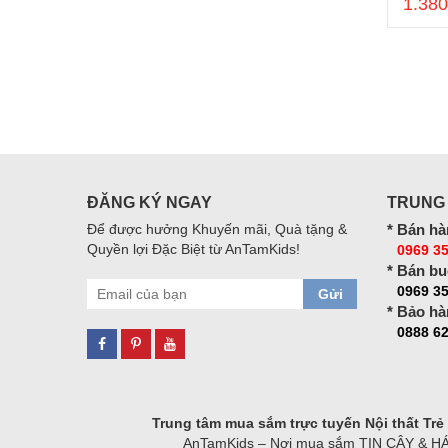
1.380
ĐĂNG KÝ NGAY
TRUNG
Để được hưởng Khuyến mãi, Quà tặng &
* Bán hà
Quyền lợi Đặc Biệt từ AnTamKids!
0969 35
* Bán bu
0969 3
Gửi
* Bảo hà
0888 62
Trung tâm mua sắm trực tuyến Nội thất Tr
AnTamKids – Nơi mua sắm TIN CẬY & HÁO H