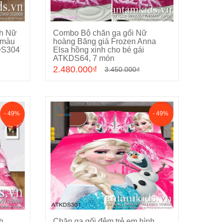
nh Nữ
Combo Bộ chăn ga gối Nữ
Cho vào giỏ hàng
 màu
hoàng Băng giá Frozen Anna
DS304
Elsa hồng xinh cho bé gái
ATKDS64, 7 món
2.480.000₫
3.450.000₫
- 49%
- 49%
h
Chăn ga gối đệm trẻ em hình