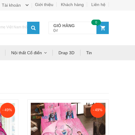
Giới thiệu
Khách hàng
Liên hệ
Tài khoản
0
GIỎ HÀNG
ẹ Việt Nam thông thái!
0₫
Nội thất Cổ điển
Drap 3D
Tin
- 49%
- 49%