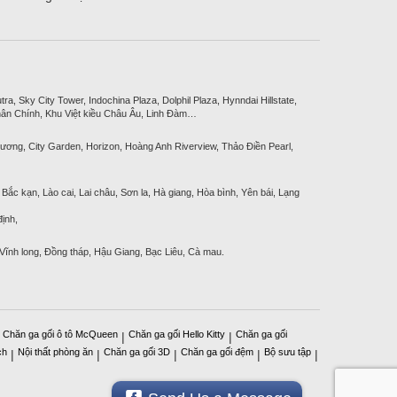
, Sky City Tower, Indochina Plaza, Dolphil Plaza, Hynndai Hillstate,
ân Chính, Khu Việt kiều Châu Âu, Linh Đàm…
ương, City Garden, Horizon, Hoàng Anh Riverview, Thảo Điền Pearl,
Bắc kạn, Lào cai, Lai châu, Sơn la, Hà giang, Hòa bình, Yên bái, Lạng
ịnh,
 Vĩnh long, Đồng tháp, Hậu Giang, Bạc Liêu, Cà mau.
Chăn ga gối ô tô McQueen
Chăn ga gối Hello Kitty
Chăn ga gối
|
|
|
ch
Nội thất phòng ăn
Chăn ga gối 3D
Chăn ga gối đệm
Bộ sưu tập
|
|
|
|
|