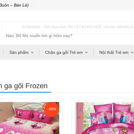
Buôn – Bán Lẻ)
AnTamKids – Nơi mua sắm TIN CẬY & HÁO HỨC của mẹ Việt kiều & m
Sản phẩm
Chăn ga gối Trẻ em
Nội thất Trẻ em
 ga gối Frozen
- 49%