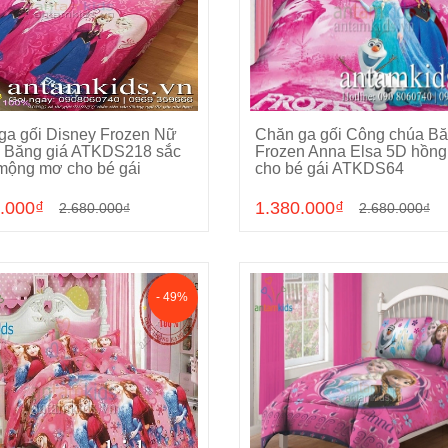
ga gối Disney Frozen Nữ
Chăn ga gối Công chúa Bă
Chọn sản phẩm
Chọn sản phẩm
 Băng giá ATKDS218 sắc
Frozen Anna Elsa 5D hồng
mộng mơ cho bé gái
cho bé gái ATKDS64
.000₫
1.380.000₫
2.680.000₫
2.680.000₫
- 49%