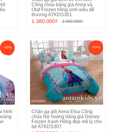
Chọn sản phẩm
 Nữ
Công chúa băng giá Anna và
yêu
Olaf Frozen hồng xinh siêu dễ
thương ATKDS301
1.380.000₫
2.680.000₫
- 49%
- 49%
i hình
Chăn ga gối Anna Elsa Công
Chọn sản phẩm
hoàng
chúa Nữ hoàng băng giá Disney
ạn
Frozen Xanh Hồng đẹp mê ly cho
bé ATKDS307