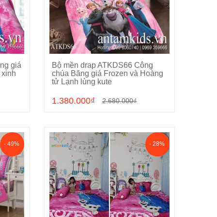
ng giá
Bộ mền drap ATKDS66 Công
Chọn sản phẩm
 xinh
chúa Băng giá Frozen và Hoàng
tử Lạnh lùng kute
1.380.000₫
2.680.000₫
- 49%
- 28%