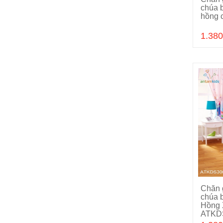
chúa 
hồng 
1.380
Chăn 
chúa 
Hồng X
ATKD