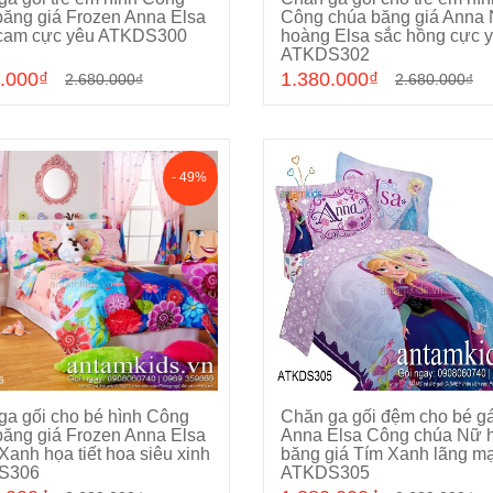
Chọn sản phẩm
Chọn sản phẩm
băng giá Frozen Anna Elsa
Công chúa băng giá Anna
cam cực yêu ATKDS300
hoàng Elsa sắc hồng cực 
ATKDS302
.000₫
1.380.000₫
2.680.000₫
2.680.000₫
- 49%
ga gối cho bé hình Công
Chăn ga gối đệm cho bé gá
Chọn sản phẩm
Chọn sản phẩm
băng giá Frozen Anna Elsa
Anna Elsa Công chúa Nữ 
anh họa tiết hoa siêu xinh
băng giá Tím Xanh lãng m
S306
ATKDS305