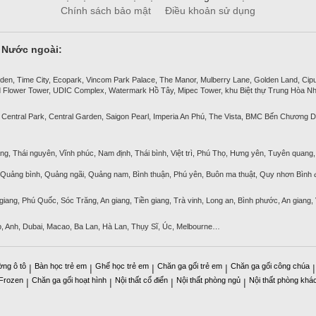
Chính sách bảo mật
Điều khoản sử dụng
& Nước ngoài:
den, Time City, Ecopark, Vincom Park Palace, The Manor, Mulberry Lane, Golden Land, Ciputra
 Flower Tower, UDIC Complex, Watermark Hồ Tây, Mipec Tower, khu Biệt thự Trung Hòa Nh
 Central Park, Central Garden, Saigon Pearl, Imperia An Phú, The Vista, BMC Bến Chương D
ng, Thái nguyên, Vĩnh phúc, Nam định, Thái bình, Việt trì, Phú Thọ, Hưng yên, Tuyên quang, 
, Quảng bình, Quảng ngãi, Quảng nam, Bình thuận, Phú yên, Buôn ma thuật, Quy nhơn Bình đ
 giang, Phú Quốc, Sóc Trăng, An giang, Tiền giang, Trà vinh, Long an, Bình phước, An giang,
p, Anh, Dubai, Macao, Ba Lan, Hà Lan, Thụy Sĩ, Úc, Melbourne…
ờng ô tô
Bàn học trẻ em
Ghế học trẻ em
Chăn ga gối trẻ em
Chăn ga gối công chúa
|
|
|
|
 Frozen
Chăn ga gối hoạt hình
Nội thất cổ điển
Nội thất phòng ngủ
Nội thất phòng khá
|
|
|
|