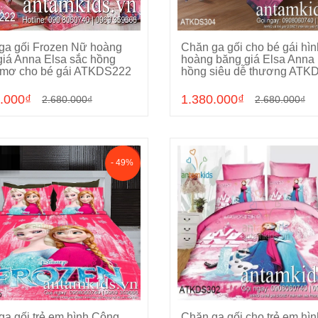
ga gối Frozen Nữ hoàng
Chăn ga gối cho bé gái hì
Chọn sản phẩm
Chọn sản phẩm
giá Anna Elsa sắc hồng
hoàng băng giá Elsa Anna
mơ cho bé gái ATKDS222
hồng siêu dễ thương ATK
.000₫
1.380.000₫
2.680.000₫
2.680.000₫
- 49%
ga gối trẻ em hình Công
Chăn ga gối cho trẻ em hìn