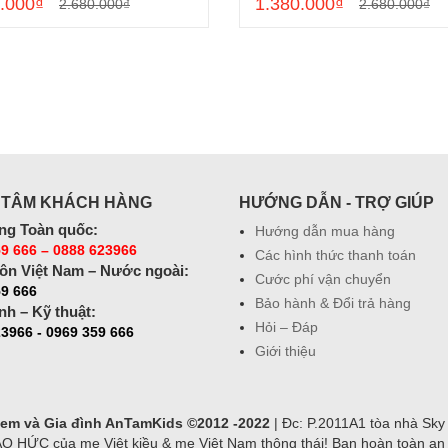
.000₫
1.380.000₫
2.680.000₫
2.680.000₫
 TÂM KHÁCH HÀNG
HƯỚNG DẪN - TRỢ GIÚP
ng Toàn quốc:
Hướng dẫn mua hàng
9 666 – 0888 623966
Các hình thức thanh toán
ôn Việt Nam – Nước ngoài:
Cước phí vận chuyển
59 666
Bảo hành & Đổi trả hàng
nh – Kỹ thuật:
Hỏi – Đáp
3966 - 0969 359 666
Giới thiệu
ẻ em và Gia đình AnTamKids ©2012 -2022
| Đc: P.2011A1 tòa nhà Sky
ỨC của mẹ Việt kiều & mẹ Việt Nam thông thái! Bạn hoàn toàn an tâ