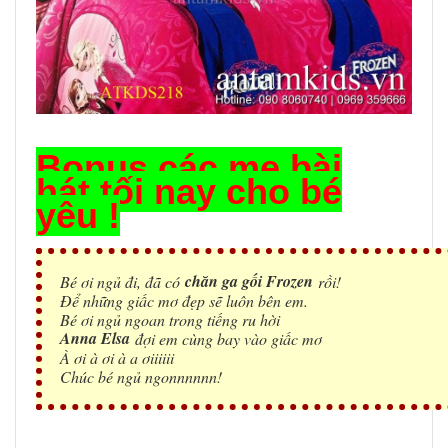
Bonus các mẹ bài
hát tối nay cho bé
yêu !
chăn ga gối Frozen
Bé ơi ngủ đi, đã có
rồi!
Để những giấc mơ đẹp sẽ luôn bên em.
Bé ơi ngủ ngoan trong tiếng ru hời
Anna Elsa
đợi em cùng bay vào giấc mơ
À ơi à ơi à a ơiiiiii
Chúc bé ngủ ngonnnnnn!