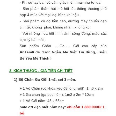
- Khi sờ tay bạn có cảm giác mềm mại như tơ lụa.
- Sản phẩm thấm hút mồ hôi tốt, thông thoáng phù
hợp 4 mùa với mọi loại hình khí hậu.
- Sản phẩm có độ bền cao, đường may chuẩn đẹp
tinh tế, không phai, không nhăn, không xù.
- Với những họa tiết hình ảnh sống động, màu sắc
cực kỳ bắt mắt,
Sản phẩm Chăn – Ga – Gối cao cấp của
AnTamKids
được
Ngàn Mẹ Việt Tin dùng, Triệu
Bé Yêu Mê Thích!
3. KÍCH THƯỚC - GIÁ TIỀN CHI TIẾT
1) Bộ Chăn-Ga-Gối 1m2, set 3 món:
+ 1 Vỏ Chăn (có khóa kéo để lồng ruột): 1m6 x 2m
+ 1 Ga chun (ga bọc nệm): 1m2 x 2m * 10cm
+ 1 Vỏ Gối nằm: 45 x 65cm
Sale off đặc biệt hôm nay:
chỉ còn 1.380.000Đ/ 1
bộ