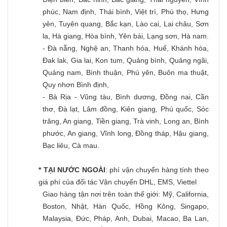
phúc, Nam định, Thái bình, Việt trì, Phú thọ, Hưng
yên, Tuyên quang, Bắc kạn, Lào cai, Lai châu, Sơn
la, Hà giang, Hòa bình, Yên bái, Lạng sơn, Hà nam.
- Đà nẵng, Nghệ an, Thanh hóa, Huế, Khánh hòa,
Đak lak, Gia lai, Kon tum, Quảng bình, Quảng ngãi,
Quảng nam, Bình thuận, Phú yên, Buôn ma thuật,
Quy nhơn Bình định,
- Bà Rịa - Vũng tàu, Bình dương, Đồng nai, Cần
thơ, Đà lạt, Lâm đồng, Kiên giang, Phú quốc, Sóc
trăng, An giang, Tiền giang, Trà vinh, Long an, Bình
phước, An giang, Vĩnh long, Đồng tháp, Hậu giang,
Bạc liêu, Cà mau.
* TẠI NƯỚC NGOÀI
: phí vận chuyển hàng tính theo
giá phí của đối tác Vận chuyển DHL, EMS, Viettel
Giao hàng tận nơi trên toàn thế giới: Mỹ, California,
Boston, Nhật, Hàn Quốc, Hồng Kông, Singapo,
Malaysia, Đức, Pháp, Anh, Dubai, Macao, Ba Lan,