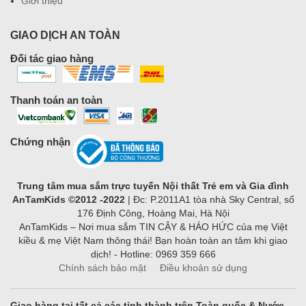
Giới thiệu
GIAO DỊCH AN TOÀN
Đối tác giao hàng
Thanh toán an toàn
Chứng nhận
Trung tâm mua sắm trực tuyến Nội thất Trẻ em và Gia đình
AnTamKids ©2012 -2022
| Đc: P.2011A1 tòa nhà Sky Central, số
176 Định Công, Hoàng Mai, Hà Nội
AnTamKids – Nơi mua sắm TIN CẬY & HÁO HỨC của mẹ Việt
kiều & mẹ Việt Nam thông thái! Bạn hoàn toàn an tâm khi giao
dịch! - Hotline: 0969 359 666
Chính sách bảo mật
Điều khoản sử dụng
Giao hàng tại tất cả các tỉnh thành trên Toàn quốc & Nước