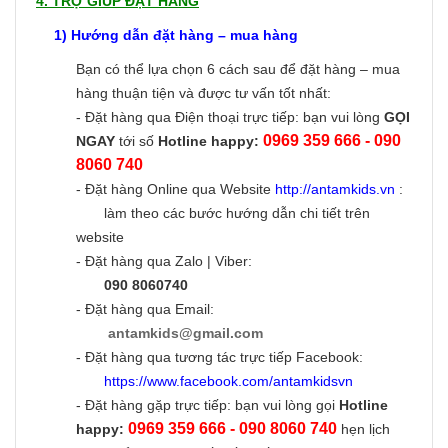
4. TRỢ GIÚP ĐẶT HÀNG
1) Hướng dẫn đặt hàng – mua hàng
Bạn có thể lựa chọn 6 cách sau để đặt hàng – mua
hàng thuận tiện và được tư vấn tốt nhất:
- Đặt hàng qua Điện thoại trực tiếp: bạn vui lòng
GỌI
0969 359 666 - 090
NGAY
tới số
Hotline happy:
8060 740
- Đặt hàng Online qua Website
http://antamkids.vn
:
làm theo các bước hướng dẫn chi tiết trên
website
- Đặt hàng qua Zalo | Viber:
090 8060740
- Đặt hàng qua Email:
antamkids@gmail.com
- Đặt hàng qua tương tác trực tiếp Facebook:
https://www.facebook.com/antamkidsvn
- Đặt hàng gặp trực tiếp: bạn vui lòng gọi
Hotline
0969 359 666 - 090 8060 740
happy:
hẹn lịch