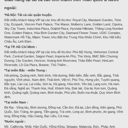
ngoài:
*Hà Nội: Tất cả các quận huyện.
Rất nhiều khách hàng VIP tại các khu đô thị như: Royal City, Mandarin Garden, Time
City, Ecopark, Vincom Park Palace, The Manor, Mulberry Lane, Golden Land, Ciputra,
Sky City Tower, Indochina Plaza, Dolphil Plaza, Hynndai Hillstate, Thăng Long Number
One, Golden Palace, Hòa Bình Garden City, Diamand Flower Tower, UDIC Complex,
Watermark Hồ Tây, Mipec Tower, khu Biệt thự Trung Hòa Nhân Chính, Khu Việt kiều
Châu Âu, Linh Đàm…
*Tại TP. Hồ Chí Minh :
Rất nhiều khách hàng VIP tại các khu đô thị như: Phú Mỹ Hưng, Vinhomes Central
Park, Central Garden, Saigon Pearl, Imperia An Phú, The Vista, BMC Bến Chương
Dương, City Garden, Horizon, Hoàng Anh Riverview, Thảo Điền Pearl, HimLam
Riverside, Lữ Gia Plaza, Botanic, Thủ Thiêm…
*Tại miền Bắc - miền Trung :
Hải phòng, Quảng ninh, Ninh bình, Hải dương, Điện biên, Bắc ninh, Bắc giang, Thái
nguyên, Vĩnh phúc, Nam định, Thái bình, Việt trì, Phú Thọ, Hưng yên, Tuyên quang,
Bắc kạn, Lào cai, Lai châu, Sơn la, Hà giang, Hòa bình, Yên bái, Lạng sơn, Hà nam.
Đà nẵng, Nghệ an, Thanh hóa, Huế, Khánh hòa, Đak lak, Gia lai, Kon tum, Quảng
bình, Quảng ngãi, Quảng nam, Bình thuận, Phú yên, Buôn ma thuật, Quy nhơn Bình
định,
*Tại miền Nam :
Bà Rịa - Vũng tàu, Bình dương, Đồng nai, Cần thơ, Đà lạt, Lâm đồng, Kiên giang, Phú
Quốc, Sóc Trăng, An giang, Tiền giang, Trà vinh, Long an, Bình phước, An giang, Vĩnh
long, Đồng tháp, Hậu Giang, Bạc Liêu, Cà mau.
*Nước ngoài :
Mỹ, California, Nhật, Hàn Quốc, Hồng Kông, Singapo, Malaysia, Đức, Pháp, Anh,