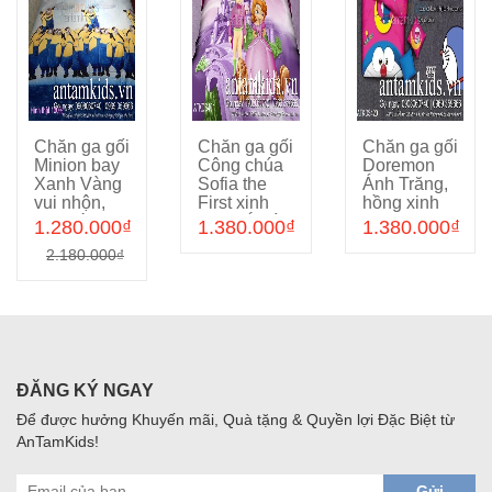
Chăn ga gối
Chăn ga gối
Chăn ga gối
Chọn sản phẩm
Chọn sản phẩm
Chọn sản phẩm
Minion bay
Công chúa
Doremon
Xanh Vàng
Sofia the
Ánh Trăng,
vui nhộn,
First xinh
hồng xinh
cho bé trai
đẹp, sắc tím
lung linh
1.280.000₫
1.380.000₫
1.380.000₫
bé gái
mộng mơ
cho bé gái
2.180.000₫
ATKDS250
bên lâu đài
ATKDS420
huyền diệu
ATKDS401
ĐĂNG KÝ NGAY
Để được hưởng Khuyến mãi, Quà tặng & Quyền lợi Đặc Biệt từ
AnTamKids!
Gửi