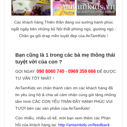
Các khách hàng Thiên thần đang vui sướng hạnh phúc
ngất ngây bên những bộ Nội thất phòng ngủ, giường ngủ -
Chăn ga gối drap mền tuyệt đẹp của AnTamKids !
Bạn cũng là 1 trong các bà mẹ thông thái
tuyệt vời của con ?
090 8060 740 - 0969 359 666
GỌI NGAY:
ĐỂ ĐƯỢC
TƯ VẤN TỐT NHẤT !
AnTamKids xin chân thành cảm ơn các khách hàng đã
tin yêu ủng hộ & chia sẻ cảm nhận cùng gửi tặng những
tấm hình CÁC CON YÊU TRÀN ĐẦY HẠNH PHÚC VUI
TƯƠI bên các sản phẩm của AnTamKids!
Còn nhiều, nhiều vô kể, mời bạn xem thêm các Phản
hồi của khách hàng tại:
http://antamkids.vn/feedback