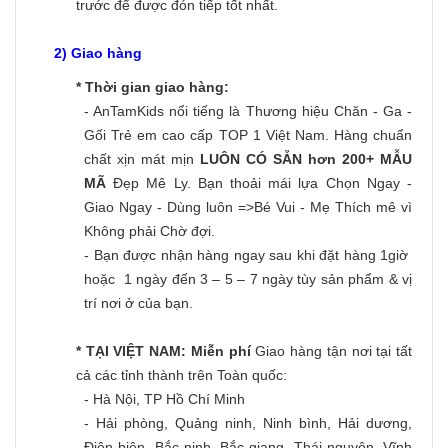
trước để được đón tiếp tốt nhất.
2) Giao hàng
* Thời gian giao hàng:
- AnTamKids nổi tiếng là Thương hiệu Chăn - Ga -
Gối Trẻ em cao cấp TOP 1 Việt Nam. Hàng chuẩn
chất xịn mát mịn
LUÔN CÓ SẴN hơn 200+ MẪU
MÃ
Đẹp Mê Ly. Bạn thoải mái lựa Chọn Ngay -
Giao Ngay - Dùng luôn =>Bé Vui - Mẹ Thích mê vì
Không phải Chờ đợi.
- Bạn được nhận hàng ngay sau khi đặt hàng 1giờ
hoặc 1 ngày đến 3 – 5 – 7 ngày tùy sản phẩm & vị
trí nơi ở của bạn.
* TẠI VIỆT NAM:
Miễn phí
Giao hàng tận nơi tại tất
cả các tỉnh thành trên Toàn quốc:
- Hà Nội, TP Hồ Chí Minh
- Hải phòng, Quảng ninh, Ninh bình, Hải dương,
Điện biên, Bắc ninh, Bắc giang, Thái nguyên, Vĩnh