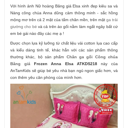
Với hình ảnh Nữ hoàng Băng giá Elsa xinh đẹp kiêu sa và
Nàng công chúa Anna dũng cảm thông minh - sắc hồng
mộng mơ trên cả 2 mặt của tấm chăn mền, trên mặt
ga trải
giường cho bé
và cả trên áo gối nằm làm ngất ngây bất cứ
em bé gái nào đây các mẹ ạ !
Được chọn lựa kỹ lưỡng từ chất liệu vải cotton lụa cao cấp
và kiểu dáng tinh tế, khác hẳn với các sản phẩm thông
thường khác, bộ sản phẩm
Chăn ga gối Công chúa
Băng giá
Frozen Anna Elsa ATKDS218
này của
AnTamKids sẽ giúp bé yêu nhà bạn ngủ ngon giấc hơn, và
con thêm yêu căn phòng của mình hơn.