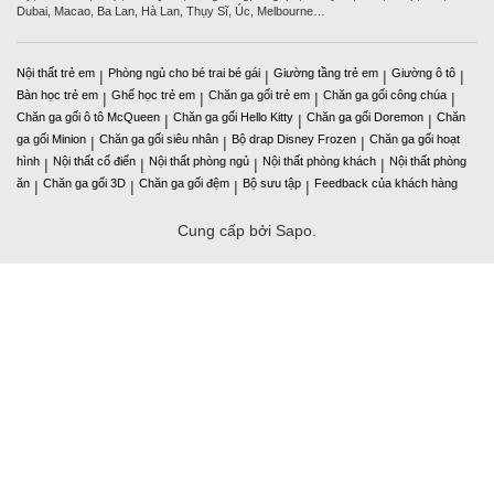
Dubai, Macao, Ba Lan, Hà Lan, Thụy Sĩ, Úc, Melbourne…
Nội thất trẻ em
Phòng ngủ cho bé trai bé gái
Giường tầng trẻ em
Giường ô tô
|
|
|
|
Bàn học trẻ em
Ghế học trẻ em
Chăn ga gối trẻ em
Chăn ga gối công chúa
|
|
|
|
Chăn ga gối ô tô McQueen
Chăn ga gối Hello Kitty
Chăn ga gối Doremon
Chăn
|
|
|
ga gối Minion
Chăn ga gối siêu nhân
Bộ drap Disney Frozen
Chăn ga gối hoạt
|
|
|
hình
Nội thất cổ điển
Nội thất phòng ngủ
Nội thất phòng khách
Nội thất phòng
|
|
|
|
ăn
Chăn ga gối 3D
Chăn ga gối đệm
Bộ sưu tập
Feedback của khách hàng
|
|
|
|
Cung cấp bởi Sapo.