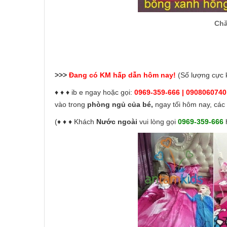
Chă
>>>
Đang có KM hấp dẫn hôm nay!
(Số lượng cực
♦ ♦ ♦ ib e ngay hoặc gọi:
0969-359-666 | 0908060740
vào trong
phòng ngủ của bé,
ngay tối hôm nay, các
(♦ ♦ ♦ Khách
Nước ngoài
vui lòng gọi
0969-359-666