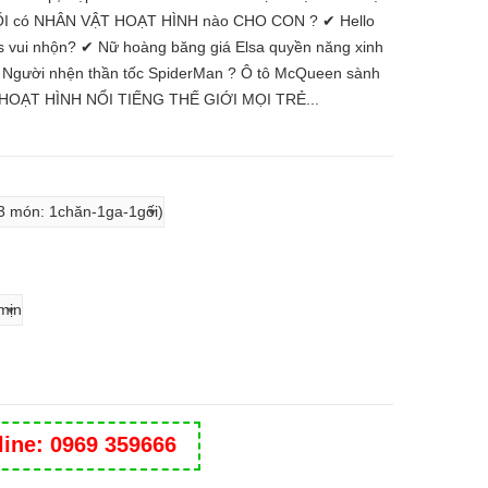
có NHÂN VẬT HOẠT HÌNH nào CHO CON ? ✔ Hello
s vui nhộn? ✔ Nữ hoàng băng giá Elsa quyền năng xinh
 Người nhện thần tốc SpiderMan ? Ô tô McQueen sành
OẠT HÌNH NỔI TIẾNG THẾ GIỚI MỌI TRẺ...
line: 0969 359666