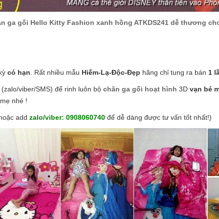
n ga gối Hello Kitty Fashion xanh hồng ATKDS241 dễ thương ch
 kỳ
có hạn
. Rất nhiều mẫu
Hiếm-Lạ-Độc-Đẹp
hãng chỉ tung ra bán
1 l
(zalo/viber/SMS) để rinh luôn bộ
chăn ga gối hoạt hình
3D
vạn bé 
 mẹ nhé !
hoặc add
zalo/viber:
0908060740
để dễ dàng được tư vấn tốt nhất!)