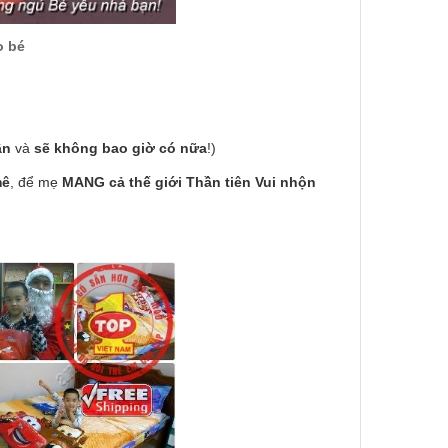
o bé
ần
và
sẽ không bao giờ có nữa
!)
mê
, để mẹ
MANG cả thế giới Thần tiên Vui nhộn