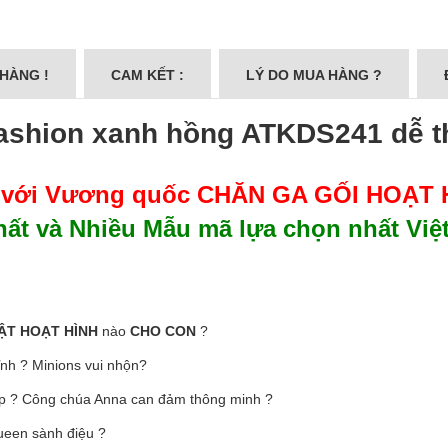
 HÀNG !
CAM KẾT :
LÝ DO MUA HÀNG ?
 Fashion xanh hồng ATKDS241 dễ 
 với Vương quốc
CHĂN GA GỐI HOẠT H
ất và Nhiều Mẫu mã lựa chọn nhất Việ
ẬT HOẠT HÌNH
nào
CHO CON
?
h ? Minions vui nhộn?
ẹp ? Công chúa Anna can đảm thông minh ?
ueen sành điệu ?