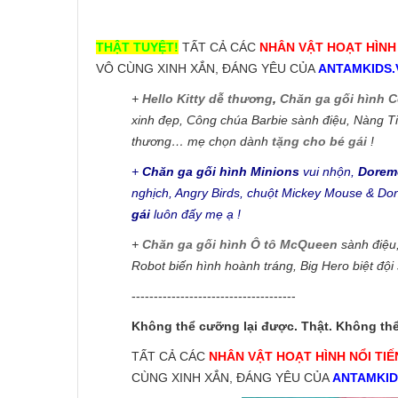
THẬT TUYỆT!
TẤT CẢ CÁC
NHÂN VẬT HOẠT HÌNH 
VÔ CÙNG XINH XẮN, ĐÁNG YÊU CỦA
ANTAMKIDS.
+
Hello Kitty dễ thương
,
Chăn ga gối hình 
xinh đẹp, Công chúa Barbie sành điệu, Nàng Tiê
thương… mẹ chọn dành
tặng cho bé gái
!
+
Chăn ga gối hình Minions
vui nhộn,
Dorem
nghịch, Angry Birds, chuột Mickey Mouse & Do
gái
luôn đấy mẹ ạ !
+
Chăn ga gối hình Ô tô McQueen
sành điệu
Robot biến hình hoành tráng, Big Hero biệt độ
-------------------------------------
Không thể cưỡng lại được. Thật. Không th
TẤT CẢ CÁC
NHÂN VẬT HOẠT HÌNH NỔI TIẾ
CÙNG XINH XẮN, ĐÁNG YÊU CỦA
ANTAMKID