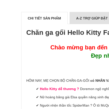
CHI TIẾT SẢN PHẨM
A-Z TRỢ GIÚP ĐẶT
Chăn ga gối Hello Kitty
Chào mừng bạn đến
Đẹp nh
HÔM NAY, MẸ CHỌN BỘ CHĂN-GA-GỐI
có NHÂN V
✔
Hello Kitty dễ thương ?
Doremon ngộ nghĩn
✔ Nữ hoàng băng giá Elsa quyền năng xinh đ
✔ Người nhện thần tốc SpiderMan ? Ô tô McQ