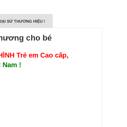
ĐẠI SỨ THƯƠNG HIỆU !
thương cho bé
ÌNH Trẻ em Cao cấp
,
t Nam !