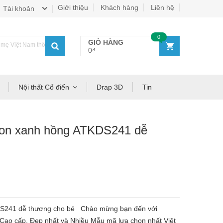
Giới thiệu
Khách hàng
Liên hệ
Tài khoản
0
GIỎ HÀNG
ẹ Việt Nam thông thái!
0₫
Nội thất Cổ điển
Drap 3D
Tin
hion xanh hồng ATKDS241 dễ
KDS241 dễ thương cho bé Chào mừng bạn đến với
o cấp, Đẹp nhất và Nhiều Mẫu mã lựa chọn nhất Việt