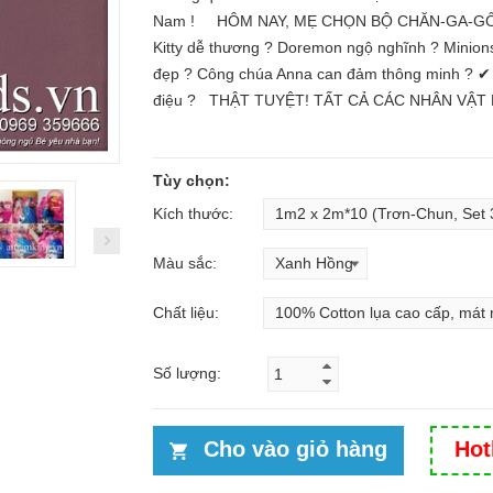
Nam ! HÔM NAY, MẸ CHỌN BỘ CHĂN-GA-GỐI 
Kitty dễ thương ? Doremon ngộ nghĩnh ? Minion
đẹp ? Công chúa Anna can đảm thông minh ? ✔
điệu ? THẬT TUYỆT! TẤT CẢ CÁC NHÂN VẬT H
Tùy chọn:
Kích thước:
Màu sắc:
Chất liệu:
Số lượng:
Cho vào giỏ hàng
Hot