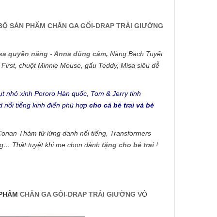
BỘ SẢN PHẨM CHĂN GA GỐI-DRAP TRẢI GIƯỜNG
sa quyền năng - Anna dũng cảm
,
Nàng Bạch Tuyết
 First, chuột Minnie Mouse, gấu Teddy, Misa siêu dễ
t nhỏ xinh Pororo Hàn quốc, Tom & Jerry tinh
 nổi tiếng kinh điển phù hợp
cho cả bé trai và bé
Conan Thám tử lừng danh nổi tiếng, Transformers
ong… Thật tuyệt khi mẹ chọn dành
tặng cho bé trai
!
 PHẨM
CHĂN GA GỐI-DRAP TRẢI GIƯỜNG
VÔ