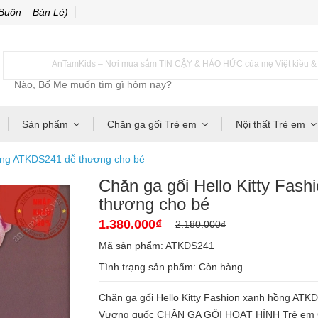
Buôn – Bán Lẻ)
AnTamKids – Nơi mua sắm TIN CẬY & HÁO HỨC của mẹ Việt kiều & m
Sản phẩm
Chăn ga gối Trẻ em
Nội thất Trẻ em
hồng ATKDS241 dễ thương cho bé
Chăn ga gối Hello Kitty Fas
thương cho bé
1.380.000₫
2.180.000₫
Mã sản phẩm: ATKDS241
Tình trạng sản phẩm:
Còn hàng
Chăn ga gối Hello Kitty Fashion xanh hồng AT
Vương quốc CHĂN GA GỐI HOẠT HÌNH Trẻ em Ca