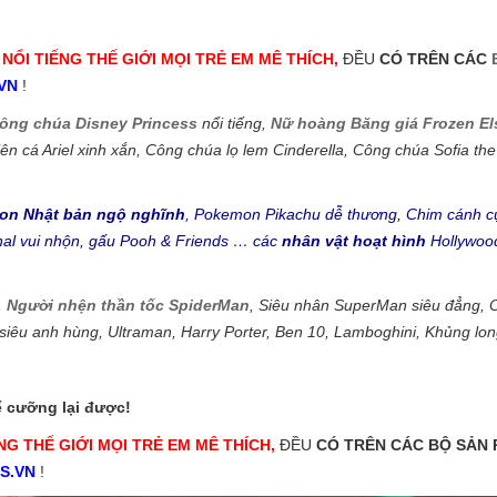
NỔI TIẾNG THẾ GIỚI MỌI TRẺ EM MÊ THÍCH,
ĐỀU
CÓ TRÊN CÁC
VN
!
Công chúa Disney Princess
nổi tiếng,
Nữ hoàng Băng giá Frozen El
n cá Ariel xinh xắn, Công chúa lọ lem Cinderella, Công chúa Sofia the
on Nhật bản ngộ nghĩnh
, Pokemon Pikachu dễ thương, Chim cánh cụ
nal vui nhộn, gấu Pooh & Friends … các
nhân vật hoạt hình
Hollywood
,
Người nhện thần tốc SpiderMan
, Siêu nhân SuperMan siêu đẳng, 
i siêu anh hùng, Ultraman, Harry Porter, Ben 10, Lamboghini, Khủng l
ể cưỡng lại được!
NG THẾ GIỚI MỌI TRẺ EM MÊ THÍCH,
ĐỀU
CÓ TRÊN CÁC BỘ SẢN
S.VN
!