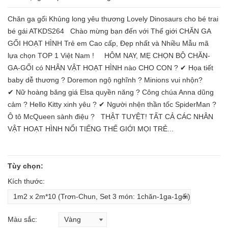
Chăn ga gối Khủng long yêu thương Lovely Dinosaurs cho bé trai
bé gái ATKDS264 Chào mừng bạn đến với Thế giới CHĂN GA
GỐI HOẠT HÌNH Trẻ em Cao cấp, Đẹp nhất và Nhiều Mẫu mã
lựa chọn TOP 1 Việt Nam ! HÔM NAY, MẸ CHỌN BỘ CHĂN-
GA-GỐI có NHÂN VẬT HOẠT HÌNH nào CHO CON ? ✔ Họa tiết
baby dễ thương ? Doremon ngộ nghĩnh ? Minions vui nhộn?
✔ Nữ hoàng băng giá Elsa quyền năng ? Công chúa Anna dũng
cảm ? Hello Kitty xinh yêu ? ✔ Người nhện thần tốc SpiderMan ?
Ô tô McQueen sành điệu ? THẬT TUYỆT! TẤT CẢ CÁC NHÂN
VẬT HOẠT HÌNH NỔI TIẾNG THẾ GIỚI MỌI TRẺ...
Tùy chọn:
Kích thước:
Màu sắc: