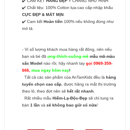
✔️ CAM KẾT
HÀNG ĐẸP
Y CHANG NHƯ HÌNH.
✔️ Chất liệu: 100% Cotton lụa-cao cấp-nhập khẩu
CỰC ĐẸP & MÁT MỊN
.
✔️ Cam kết
Hoàn tiền
100% nếu không đúng như
mô tả.
- Vì số lượng khách mua hàng rất đông, nên nếu
bạn và bé đã
ưng-thích-cuồng-mê
mẫu mã-màu
sắc Model
nào rồi, hãy nhanh tay
gọi 0969-359-
666,
mua ngay hôm nay
!
Tất cả các sản phẩm của AnTamKids đều là
hàng
tuyển chọn cao cấp
, được hãng ra mắt thị trường
theo lô, theo đợt nên sẽ
hết rất nhanh
.
Rất nhiều mẫu
Hiếm-Lạ-Độc-Đẹp
sẽ chỉ tung ra
bán
1 lần
và
sẽ không bao giờ có nữa
!