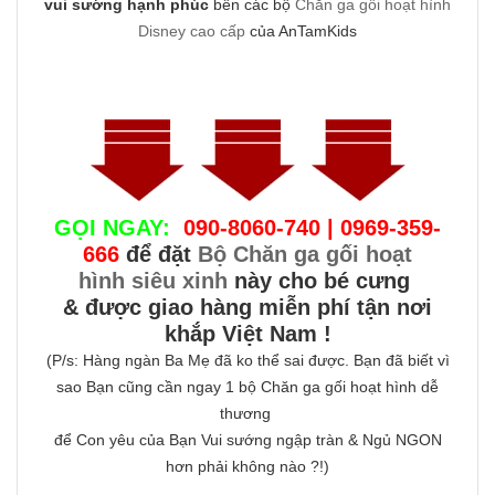
vui sướng hạnh phúc
bên các bộ
Chăn ga gối hoạt hình
Disney cao cấp
của AnTamKids
GỌI NGAY:
090-8060-740 | 0969-359-
666
để đặt
Bộ Chăn ga gối hoạt
hình siêu xinh
này cho bé cưng
& được giao hàng miễn phí tận nơi
khắp Việt Nam !
(P/s: Hàng ngàn Ba Mẹ đã ko thể sai được. Bạn đã biết vì
sao Bạn cũng cần ngay 1 bộ Chăn ga gối hoạt hình dễ
thương
để Con yêu của Bạn Vui sướng ngập tràn & Ngủ NGON
hơn phải không nào ?!)