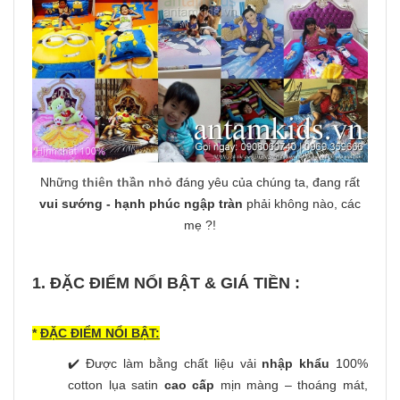
Những
thiên thần nhỏ
đáng yêu của chúng ta, đang rất
vui sướng - hạnh phúc ngập tràn
phải không nào, các
mẹ ?!
1. ĐẶC ĐIỂM NỔI BẬT & GIÁ TIỀN :
*
ĐẶC ĐIỂM NỔI BẬT:
✔️ Được làm bằng chất liệu vải
nhập khẩu
100%
cotton lụa satin
cao cấp
mịn màng – thoáng mát,