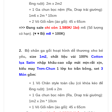
lồng ruột): 2m x 2m2
+ 1 Ga chun bọc nệm (Ra, Drap trải giường):
1m6 x 2m * 10cm
+ 2 Vỏ Gối nằm (áo gối): 45 x 65cm
=>> Đang sale
chỉ còn 1.580K/ 1bộ
m6 (Số lượng
có hạn).
(♥ ♥ Bộ
m8
+ 100K)
2.
Bộ chăn ga gối hoạt hình dễ thương
cho bé
yêu
, size
1m2
, chất liệu vải 100%
Cotton
lụa Satin
nhập khẩu-cao cấp mát mịn-rất xịn,
kiểu may
Trơn-C
hun
1 lớp ko trần bông, set
3
Món
gồm:
+ 1 Vỏ Chăn style toàn cầu (có khóa kéo để
lồng ruột): 1m6 x 2m
+ 1 Ga chun bọc nệm (Ra, Drap trải giường):
1m2 x 2m * 10cm
+ 1 Vỏ Gối nằm (áo gối): 45 x 65cm