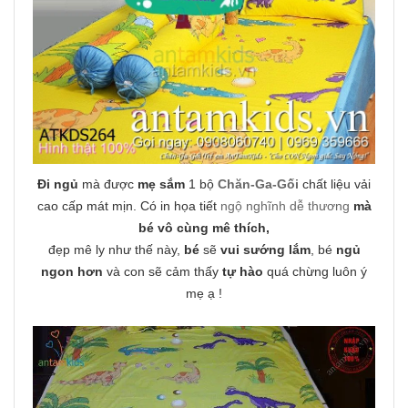
Đi ngủ
mà được
mẹ sắm
1 bộ
Chăn-Ga-Gối
chất liệu vải
cao cấp mát mịn. Có in họa tiết
ngộ nghĩnh dễ thương
mà
bé vô cùng mê thích,
đẹp mê ly như thế này,
bé
sẽ
vui sướng lắm
, bé
ngủ
ngon hơn
và con sẽ cảm thấy
tự hào
quá chừng luôn ý
mẹ ạ !