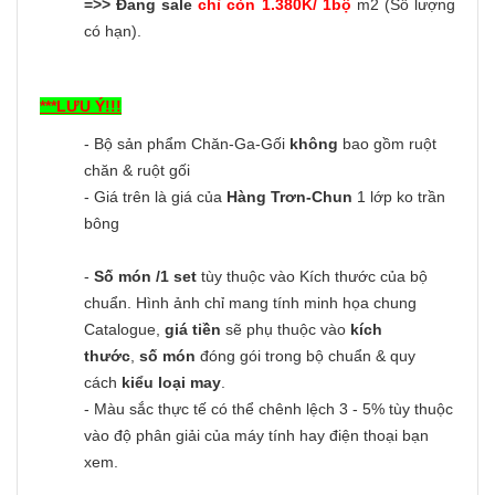
=>> Đang sale
chỉ còn 1.380K/ 1bộ
m2 (Số lượng
có hạn).
***LƯU Ý!!!
- Bộ sản phẩm Chăn-Ga-Gối
không
bao gồm ruột
chăn & ruột gối
- Giá trên là giá của
Hàng Trơn-Chun
1 lớp ko trần
bông
-
Số món /1 set
tùy thuộc vào Kích thước của bộ
chuẩn. Hình ảnh chỉ mang tính minh họa chung
Catalogue,
giá tiền
sẽ phụ thuộc vào
kích
thước
,
số món
đóng gói trong bộ chuẩn & quy
cách
kiểu loại may
.
- Màu sắc thực tế có thể chênh lệch 3 - 5% tùy thuộc
vào độ phân giải của máy tính hay điện thoại bạn
xem.