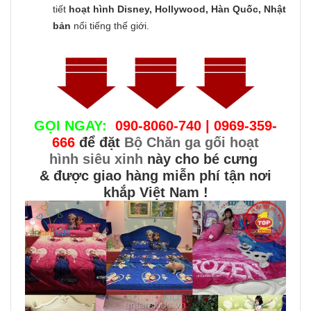
tiết
hoạt hình Disney, Hollywood, Hàn Quốc, Nhật
bản
nổi tiếng thế giới.
GỌI NGAY:
090-8060-740 | 0969-359-
666
để đặt
Bộ Chăn ga gối hoạt
hình siêu xinh
này cho bé cưng
& được giao hàng miễn phí tận nơi
khắp Việt Nam !