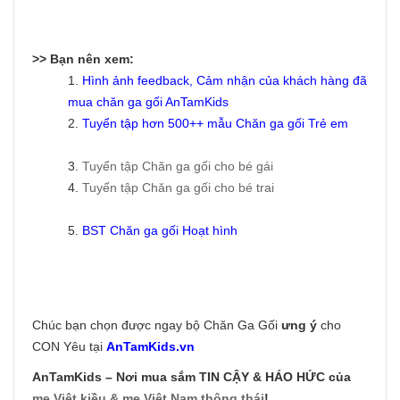
>> Bạn nên xem:
1.
Hình ảnh feedback, Cảm nhận của khách hàng đã
mua chăn ga gối AnTamKids
2.
Tuyển tập hơn 500++ mẫu
Chăn ga gối Trẻ em
3.
Tuyển tập Chăn ga gối cho bé gái
4.
Tuyển tập Chăn ga gối cho bé trai
5.
BST Chăn ga gối Hoạt hình
Chúc bạn chọn được ngay bộ Chăn Ga Gối
ưng ý
cho
CON Yêu tại
AnTamKids.vn
AnTamKids – Nơi mua sắm TIN CẬY & HÁO HỨC của
mẹ Việt kiều & mẹ Việt Nam thông thái
!