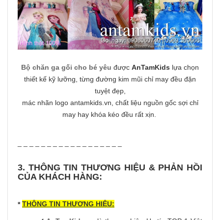
Bộ chăn ga gối cho bé yêu
được
AnTamKids
lựa chọn
thiết kế kỹ lưỡng, từng đường kim mũi chỉ may đều đặn
tuyệt đẹp,
mác nhãn logo antamkids.vn, chất liệu nguồn gốc sợi chỉ
may hay khóa kéo đều rất xịn.
_ _ _ _ _ _ _ _ _ _ _ _ _ _ _ _ _ _
3. THÔNG TIN THƯƠNG HIỆU & PHẢN HỒI
CỦA KHÁCH HÀNG:
THÔNG TIN THƯƠNG HIỆU:
*