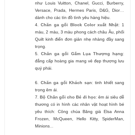
như Louis Vuitton, Chanel, Gucci, Burberry,
Versace, Prada, Hermes Paris, D&G, Dior…
dành cho các tín đồ tình yêu hàng hiệu.
4.
Chăn ga gối Block Color xuất Nhật
: 1
màu, 2 màu, 3 màu phong cách châu Âu, phối
Quilt kinh điển đơn giản nhẹ nhàng đầy sang
trọng.
5.
Chăn ga gối Gấm Lụa Thượng hạng
:
đẳng cấp hoàng gia mang vẻ đẹp thượng lưu
quý phái.
6.
Chăn ga gối Khách sạn
: tinh khiết sang
trọng êm ái.
7.
Bộ Chăn gối cho Bé đi học
: êm ái siêu dễ
thương có in hình các nhân vật hoạt hình bé
yêu thích: Công chúa Băng giá Elsa Anna
Frozen, McQueen, Hello Kitty, SpiderMan,
Minions...