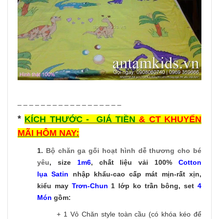
_ _ _ _ _ _ _ _ _ _ _ _ _ _ _ _ _ _
*
KÍCH THƯỚC - GIÁ TIỀN
& CT KHUYẾN
MÃI HÔM NAY:
1.
Bộ chăn ga gối hoạt hình dễ thương
cho bé
yêu
, size
1m6
, chất liệu vải 100%
Cotton
lụa Satin
nhập khẩu-cao cấp mát mịn-rất xịn,
kiểu may
Trơn-C
hun
1 lớp ko trần bông, set
4
Món
gồm:
+ 1 Vỏ Chăn style toàn cầu (có khóa kéo để