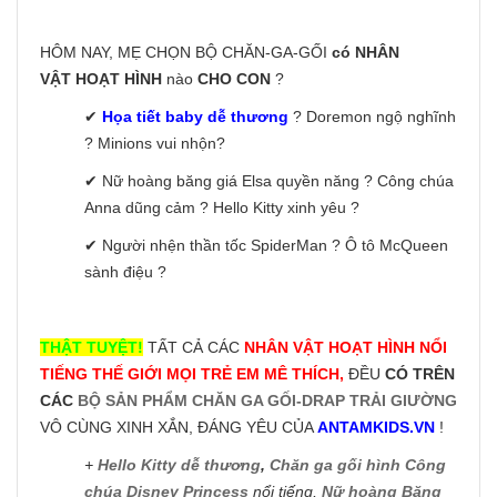
HÔM NAY, MẸ CHỌN BỘ CHĂN-GA-GỐI
có NHÂN
VẬT HOẠT HÌNH
nào
CHO CON
?
✔
Họa tiết baby dễ thương
? Doremon ngộ nghĩnh
? Minions vui nhộn?
✔ Nữ hoàng băng giá Elsa quyền năng ? Công chúa
Anna dũng cảm ? Hello Kitty xinh yêu ?
✔ Người nhện thần tốc SpiderMan ? Ô tô McQueen
sành điệu ?
THẬT TUYỆT!
TẤT CẢ CÁC
NHÂN VẬT HOẠT HÌNH NỔI
TIẾNG THẾ GIỚI MỌI TRẺ EM MÊ THÍCH,
ĐỀU
CÓ TRÊN
CÁC
BỘ SẢN PHẨM CHĂN GA GỐI-DRAP TRẢI GIƯỜNG
VÔ CÙNG XINH XẮN, ĐÁNG YÊU CỦA
ANTAMKIDS.VN
!
+
Hello Kitty dễ thương
,
Chăn ga gối hình Công
chúa Disney Princess
nổi tiếng,
Nữ hoàng Băng