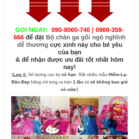
GỌI NGAY:
090-8060-740 | 0969-359-
666
để đặt
Bộ chăn ga gối ngộ nghĩnh
dễ thương
cực xinh này cho bé yêu
của bạn
& để nhận được ưu đãi tốt nhất hôm
nay!
(
Lưu ý:
Số lượng cực kỳ
có hạn
. Rất nhiều mẫu
Hiếm-Lạ-
Độc-Đẹp
hãng chỉ tung ra bán
1 lần
và
sẽ không bao giờ
có nữa
!)