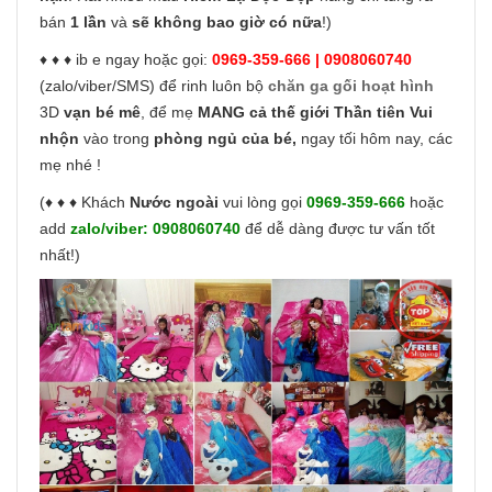
bán
1 lần
và
sẽ không bao giờ có nữa
!)
♦ ♦ ♦ ib e ngay hoặc gọi:
0969-359-666 | 0908060740
(zalo/viber/SMS) để rinh luôn bộ
chăn ga gối hoạt hình
3D
vạn bé mê
, để mẹ
MANG cả thế giới Thần tiên Vui
nhộn
vào trong
phòng ngủ của bé,
ngay tối hôm nay, các
mẹ nhé !
(♦ ♦ ♦ Khách
Nước ngoài
vui lòng gọi
0969-359-666
hoặc
add
zalo/viber:
0908060740
để dễ dàng được tư vấn tốt
nhất!)