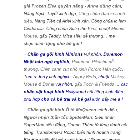
giá Frozen Elsa quyền năng - Anna dũng cảm
,
Nàng Bạch Tuyết xinh đẹp,
Công chúa Barbie sành
điệu
, Nàng Tiên cá Ariel xinh xắn, Công chúa lọ lem
Cinderella, Công chúa Sofia the First, chuột
Minnie
Mouse
, gấu Teddy, Misa siêu dễ thương… mẹ
chọn dành
tặng cho bé gái
!
+
Chăn ga gối hình Minions
vui nhộn,
Doremon
Nhật bản ngộ nghĩnh
,
Pokemon Pikachu dễ
thương
,
Chim cánh cụt nhỏ xinh Pororo Hàn quốc
,
Tom & Jerry tinh nghịch,
Angry Birds
, chuột
Mickey
Mouse & Donal
vui nhộn,
gấu Pooh & Friends
… các
nhân vật hoạt hình
Hollywood nổi tiếng kinh điển
phù hợp
cho cả bé trai và bé gái
luôn đấy mẹ ạ !
+
Chăn ga gối hình Ô tô McQueen
sành điệu,
Người nhện thần tốc SpiderMan
, Siêu nhân
SuperMan siêu đẳng, Conan Thám tử lừng danh nổi
tiếng, Transformers Robot biến hình hoành tráng,
Big Hero biệt đội siêu anh hùng, Ultraman, Harry