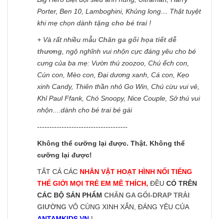
Porter, Ben 10, Lamboghini, Khủng long… Thật tuyệt
khi mẹ chọn dành
tặng cho bé trai
!
+ Và rất nhiều mẫu
Chăn ga gối họa tiết dễ
thương
, ngộ nghĩnh vui nhộn cực đáng yêu cho bé
cưng của ba mẹ: Vườn thú zoozoo, Chú ếch con,
Cún con, Mèo con, Đại dương xanh, Cá con, Kẹo
xinh Candy, Thiên thần nhỏ Go Win, Chú cừu vui vẻ,
Khỉ Paul Ffank, Chó Snoopy, Nice Couple, Sở thú vui
nhộn....dành cho bé trai bé gái
-------------------------------------
Không thể cưỡng lại được. Thật. Không thể
cưỡng lại được!
TẤT CẢ CÁC
NHÂN VẬT HOẠT HÌNH NỔI TIẾNG
THẾ GIỚI MỌI TRẺ EM MÊ THÍCH,
ĐỀU
CÓ TRÊN
CÁC BỘ SẢN PHẨM
CHĂN GA GỐI-DRAP TRẢI
GIƯỜNG
VÔ CÙNG XINH XẮN, ĐÁNG YÊU CỦA
ANTAMKIDS.VN
!