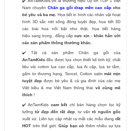
✔️
AnTamKids.vn
là thương hiệu Uy tín TOP 1 Việt
Nam chuyên
Chăn ga gối drap mền cao cấp
cho
bé yêu và ba mẹ.
Họa tiết in hình các nhân vật hoạt
hình 3D sắc nét sống động tuyệt đẹp, họa tiết 3D
các loài hoa nổi bật như thật, họa tiết hàng
hiệu sang trọng...đẳng cấp
cực xịn
-
khác hẳn với
các sản phẩm thông thường khác.
✔️ Tất cả sản phẩm Chăn ga gối của
AnTamKids
đều được lựa chọn thiết kế tinh kỹ, chất
liệu vải cotton lụa cao cấp, lụa Ai cập, lụa tơ tằm,
gấm tơ thượng hạng, Tencel, Cotton satin
mát mịn
tuyệt đẹp
được bé yêu & cả gia đình của các mẹ
Việt kiều & mẹ Việt Nam thông thái
vô cùng mê
thích
!
✔️ AnTamKids
cam kết
chỉ bán hàng chọn lọc kỹ
lưỡng
từ đẹp đến rất đẹp
, tư vấn
rõ nguồn gốc
xuất xứ. Liên tục cập nhật ra mắt các mẫu đang
rất
HOT
trên thế giới.
Giúp bạn có
thêm nhiều sự lựa