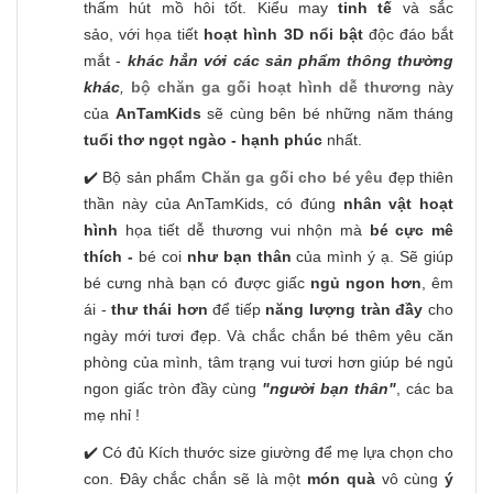
thấm hút mồ hôi tốt. Kiểu may
tinh tế
và sắc
sảo, với họa tiết
hoạt hình 3D nổi bật
độc đáo bắt
mắt -
khác hẳn với các sản phẩm thông thường
khác
,
bộ chăn ga gối hoạt hình dễ thương
này
của
AnTamKids
sẽ cùng bên bé những năm tháng
tuổi thơ ngọt ngào - hạnh phúc
nhất.
✔️ Bộ sản phẩm
Chăn ga gối cho bé yêu
đẹp thiên
thần này của AnTamKids, có đúng
nhân vật hoạt
hình
họa tiết dễ thương vui nhộn
mà
bé cực mê
thích -
bé coi
như bạn thân
của mình ý ạ. Sẽ giúp
bé cưng nhà bạn có được giấc
ngủ ngon hơn
, êm
ái -
thư thái hơn
để tiếp
năng lượng tràn đầy
cho
ngày mới tươi đẹp. Và chắc chắn bé thêm yêu căn
phòng của mình, tâm trạng vui tươi hơn giúp bé ngủ
ngon giấc tròn đầy cùng
"người bạn thân"
, các ba
mẹ nhỉ !
✔️ Có đủ Kích thước size giường để mẹ lựa chọn cho
con. Đây chắc chắn sẽ là một
món quà
vô cùng
ý