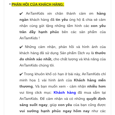
PHẢN HỒI CỦA KHÁCH HÀNG:
*
✔️ AnTamKids xin chân thành cảm ơn
hàng
ngàn
khách hàng đã
tin yêu
ủng hộ & chia sẻ cảm
nhận cùng gửi tặng những tấm hình các
con yêu
tràn đầy hạnh phúc
bên các sản phẩm của
AnTamKids !
✔️ Những cảm nhận, phản hồi và hình ảnh của
khách hàng đã sử dụng Sản phẩm Dịch vụ là
thước
đo chính xác nhất,
cho chất lượng và khả năng của
AnTamKids chúng tôi.
✔️ Trong khuôn khổ có hạn ở bài này, AnTamKids chỉ
minh họa 1 vài hình ảnh của
Khách hàng mến
thương
, Và bạn muốn xem - cảm nhận
nhiều hơn
vui lòng click mục:
Khách hàng
đã mua sắm tại
AnTamKids. Để cảm nhận và có những
quyết định
sáng suốt ngay
, giúp
con yêu
của bạn cũng được
vui sướng hạnh phúc ngay hôm nay
như các