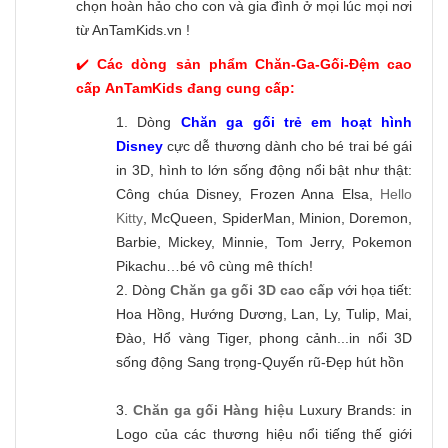
chọn hoàn hảo cho con và gia đình ở mọi lúc mọi nơi
từ AnTamKids.vn !
✔️
Các dòng sản phẩm Chăn-Ga-Gối-Đệm cao
cấp AnTamKids đang cung cấp:
1. Dòng
Chăn ga gối trẻ em hoạt hình
Disney
cực dễ thương dành cho bé trai bé gái
in 3D, hình to lớn sống động nổi bật như thật:
Công chúa Disney, Frozen Anna Elsa,
Hello
Kitty
, McQueen, SpiderMan, Minion, Doremon,
Barbie, Mickey, Minnie, Tom Jerry, Pokemon
Pikachu…bé vô cùng mê thích!
2. Dòng
Chăn ga gối 3D cao cấp
với họa tiết:
Hoa Hồng, Hướng Dương, Lan, Ly, Tulip, Mai,
Đào, Hổ vàng Tiger, phong cảnh...in nổi 3D
sống động Sang trọng-Quyến rũ-Đẹp hút hồn
3.
Chăn ga gối Hàng hiệu
Luxury Brands: in
Logo của các thương hiệu nổi tiếng thế giới