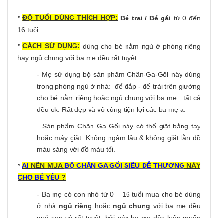
ĐỘ TUỔI DÙNG THÍCH HỢP:
*
Bé trai / Bé gái
từ 0 đến
16 tuổi.
CÁCH SỪ DỤNG:
*
dùng cho bé nằm ngủ ở phòng riêng
hay ngủ chung với ba mẹ đều rất tuyệt.
- Mẹ sử dụng bộ sản phẩm Chăn-Ga-Gối này dùng
trong phòng ngủ ở nhà: để đắp - để trải trên giường
cho bé nằm riêng hoặc ngủ chung với ba mẹ…tất cả
đều ok. Rất đẹp và vô cùng tiện lợi các ba mẹ ạ.
- Sản phẩm Chăn Ga Gối này có thể giặt bằng tay
hoặc máy giặt. Không ngâm lâu & không giặt lẫn đồ
màu sáng với đồ màu tối.
AI
NÊN MUA
BỘ CHĂN GA GỐI
SIÊU DỄ THƯƠNG
NÀY
*
CHO BÉ YÊU
?
- Ba mẹ có con nhỏ từ 0 – 16 tuổi mua cho bé dùng
ở nhà
ngủ riêng
hoặc
ngủ chung
với ba mẹ đều
quá đẹp và rất tuyệt, bởi các ba mẹ đều luôn muốn