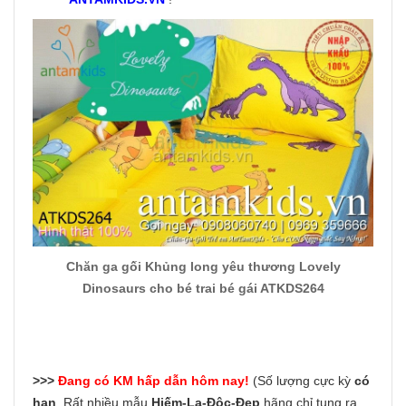
Chăn ga gối Khủng long yêu thương Lovely
Dinosaurs cho bé trai bé gái ATKDS264
>>>
Đang có KM hấp dẫn hôm nay!
(Số lượng cực kỳ
có
hạn
. Rất nhiều mẫu
Hiếm-Lạ-Độc-Đẹp
hãng chỉ tung ra