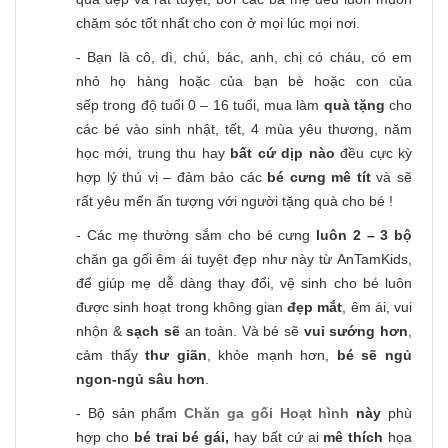
chăm sóc tốt nhất cho con ở mọi lúc mọi nơi.
- Bạn là cô, dì, chú, bác, anh, chị có cháu, có em
nhỏ họ hàng hoặc của bạn bè hoặc con của
sếp trong độ tuổi 0 – 16 tuổi, mua làm
quà tặng
cho
các bé vào sinh nhật, tết, 4 mùa yêu thương, năm
học mới, trung thu hay
bất cứ dịp nào
đều cực kỳ
hợp lý thú vị – đảm bảo các
bé cưng mê tít
và sẽ
rất yêu mến ấn tượng với người tặng quà cho bé !
- Các mẹ thường sắm cho bé cưng
luôn 2 – 3 bộ
chăn ga gối êm ái tuyệt đẹp như này từ AnTamKids,
để giúp mẹ dễ dàng thay đổi, vệ sinh cho bé luôn
được sinh hoạt trong không gian
đẹp mắt
, êm ái, vui
nhộn &
sạch sẽ
an toàn. Và bé sẽ
vui sướng hơn
,
cảm thấy
thư giãn
, khỏe mạnh hơn,
bé sẽ ngủ
ngon-ngủ sâu hơn
.
- Bộ sản phẩm
Chăn ga gối Hoạt hình
này
phù
hợp cho
bé trai bé gái,
hay bất cứ ai
mê thích
họa