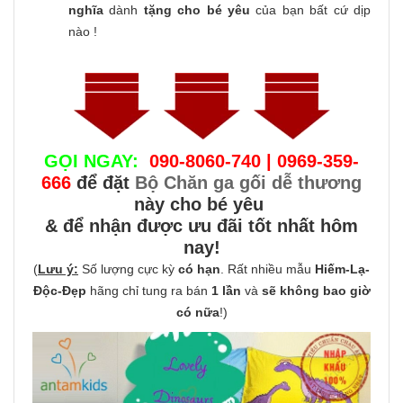
nghĩa
dành
tặng cho bé yêu
của bạn bất cứ dịp
nào !
GỌI NGAY:
090-8060-740 | 0969-359-
666
để đặt
Bộ Chăn ga gối dễ thương
này cho bé yêu
& để nhận được ưu đãi tốt nhất hôm
nay!
(
Lưu ý:
Số lượng cực kỳ
có hạn
. Rất nhiều mẫu
Hiếm-Lạ-
Độc-Đẹp
hãng chỉ tung ra bán
1 lần
và
sẽ không bao giờ
có nữa
!)