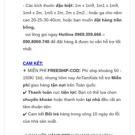
- Các kích thước
đặc biệt:
1m x 1m9, 1m1 x 1m9,
1m4 x 2m, 1m5 x 2m, 2m x 2m2…hoặc ga cho nệm
cao 20-25-30-40cm, hoặc bạn muốn
đặt hàng trần
bông,
vui lòng gọi ngay
Hotline 0969.359.666 –
090.8060.740
để đặt hàng & được tư vấn hỗ trợ tốt
nhất.
CAM KẾT:
✈
MIỄN PHÍ
FREESHIP-COD:
Phí ship khoảng 50 -
150K/ 1bộ, nhưng hôm nay AnTamKids hỗ trợ
Miễn
phí
giao hàng
tận nơi
trên Toàn quốc.
✔️
Thanh toán
cực
tiện lợi:
Bạn có thể lựa chọn
chuyển khoản
hoặc thanh toán
tại nhà
đều rất an
tâm-thuận tiện.
✔️ Cam kết
Đổi trả
hàng trong vòng 10 ngày do lỗi
của nhà sản xuất.