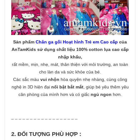
Sản phẩm
Chăn ga gối Hoạt hình Trẻ em Cao cấp
của
AnTamKids
sử dụng chất liệu 100% cotton lụa cao cấp
nhập khẩu
,
rất mềm, mịn, nhẹ, mát, thân thiện với môi trường, an toàn
cho làn da và sức khỏe của bé.
Các sắc màu
vui nhộn
hòa quyện nhẹ nhàng, cùng công
nghệ in 3D hiện đại
nổi bật bắt mắt
, giúp bé yêu thêm yêu
căn phòng của mình hơn và có giấc
ngủ ngon
hơn.
_ _ _ _ _ _ _ _ _ _ _ _ _ _ _ _ _ _
2. ĐỐI TƯỢNG PHÙ HỢP :