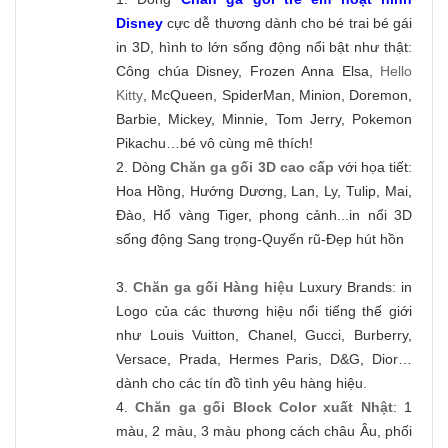
Disney
cực dễ thương dành cho bé trai bé gái
in 3D, hình to lớn sống động nổi bật như thật:
Công chúa Disney, Frozen Anna Elsa,
Hello
Kitty
, McQueen, SpiderMan, Minion, Doremon,
Barbie, Mickey, Minnie, Tom Jerry, Pokemon
Pikachu…bé vô cùng mê thích!
2. Dòng
Chăn ga gối 3D cao cấp
với họa tiết:
Hoa Hồng, Hướng Dương, Lan, Ly, Tulip, Mai,
Đào, Hổ vàng Tiger, phong cảnh...in nổi 3D
sống động Sang trọng-Quyến rũ-Đẹp hút hồn
3.
Chăn ga gối Hàng hiệu
Luxury Brands: in
Logo của các thương hiệu nổi tiếng thế giới
như Louis Vuitton, Chanel, Gucci, Burberry,
Versace, Prada, Hermes Paris, D&G, Dior…
dành cho các tín đồ tình yêu hàng hiệu.
4.
Chăn ga gối Block Color xuất Nhật
: 1
màu, 2 màu, 3 màu phong cách châu Âu, phối