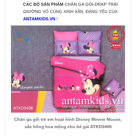
CÁC BỘ SẢN PHẨM
CHĂN GA GỐI-DRAP TRẢI
GIƯỜNG
VÔ CÙNG XINH XẮN, ĐÁNG YÊU CỦA
ANTAMKIDS.VN
!
Chăn ga gối trẻ em hoạt hình Disney Minnie Mouse,
sắc hồng hoa mộng cho bé gái ATKDS406