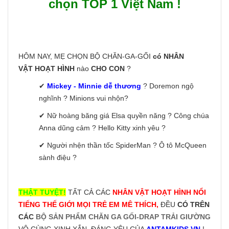
chọn TOP 1 Việt Nam !
HÔM NAY, MẸ CHỌN BỘ CHĂN-GA-GỐI
có NHÂN
VẬT HOẠT HÌNH
nào
CHO CON
?
✔
Mickey - Minnie dễ thương
? Doremon ngộ
nghĩnh ? Minions vui nhộn?
✔ Nữ hoàng băng giá Elsa quyền năng ? Công chúa
Anna dũng cảm ? Hello Kitty xinh yêu ?
✔ Người nhện thần tốc SpiderMan ? Ô tô McQueen
sành điệu ?
THẬT TUYỆT!
TẤT CẢ CÁC
NHÂN VẬT HOẠT HÌNH NỔI
TIẾNG THẾ GIỚI MỌI TRẺ EM MÊ THÍCH,
ĐỀU
CÓ TRÊN
CÁC
BỘ SẢN PHẨM CHĂN GA GỐI-DRAP TRẢI GIƯỜNG
VÔ CÙNG XINH XẮN, ĐÁNG YÊU CỦA
ANTAMKIDS.VN
!