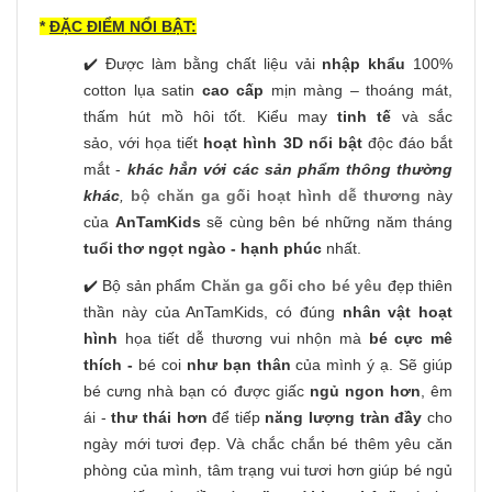
*
ĐẶC ĐIỂM NỔI BẬT:
✔️ Được làm bằng chất liệu vải
nhập khẩu
100%
cotton lụa satin
cao cấp
mịn màng – thoáng mát,
thấm hút mồ hôi tốt. Kiểu may
tinh tế
và sắc
sảo, với họa tiết
hoạt hình 3D nổi bật
độc đáo bắt
mắt -
khác hẳn với các sản phẩm thông thường
khác
,
bộ chăn ga gối hoạt hình dễ thương
này
của
AnTamKids
sẽ cùng bên bé những năm tháng
tuổi thơ ngọt ngào - hạnh phúc
nhất.
✔️ Bộ sản phẩm
Chăn ga gối cho bé yêu
đẹp thiên
thần này của AnTamKids, có đúng
nhân vật hoạt
hình
họa tiết dễ thương vui nhộn
mà
bé cực mê
thích -
bé coi
như bạn thân
của mình ý ạ. Sẽ giúp
bé cưng nhà bạn có được giấc
ngủ ngon hơn
, êm
ái -
thư thái hơn
để tiếp
năng lượng tràn đầy
cho
ngày mới tươi đẹp. Và chắc chắn bé thêm yêu căn
phòng của mình, tâm trạng vui tươi hơn giúp bé ngủ