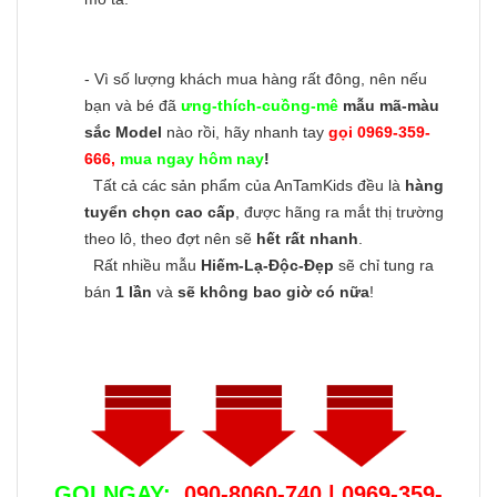
- Vì số lượng khách mua hàng rất đông, nên nếu
bạn và bé đã
ưng-thích-cuồng-mê
mẫu mã-màu
sắc Model
nào rồi, hãy nhanh tay
gọi 0969-359-
666,
mua ngay hôm nay
!
Tất cả các sản phẩm của AnTamKids đều là
hàng
tuyển chọn cao cấp
, được hãng ra mắt thị trường
theo lô, theo đợt nên sẽ
hết rất nhanh
.
Rất nhiều mẫu
Hiếm-Lạ-Độc-Đẹp
sẽ chỉ tung ra
bán
1 lần
và
sẽ không bao giờ có nữa
!
GỌI NGAY:
090-8060-740 | 0969-359-