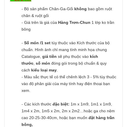
- Bộ sản phẩm Chăn-Ga-Gối
không
bao gồm ruột
chăn & ruột gối
- Giá trên là giá của
Hàng Trơn-Chun
1 lớp ko trần
bông
-
Số món /1 set
tùy thuộc vào Kích thước của bộ
chuẩn. Hình ảnh chỉ mang tính minh họa chung
Catalogue,
giá tiền
sẽ phụ thuộc vào
kích
thước
,
số món
đóng gói trong bộ chuẩn & quy
cách
kiểu loại may
.
- Màu sắc thực tế có thể chênh lệch 3 - 5% tùy thuộc
vào độ phân giải của máy tính hay điện thoại bạn
xem.
- Các kích thước
đặc biệt:
1m x 1m9, 1m1 x 1m9,
1m4 x 2m, 1m5 x 2m, 2m x 2m2…hoặc ga cho nệm
cao 20-25-30-40cm, hoặc bạn muốn
đặt hàng trần
bông,