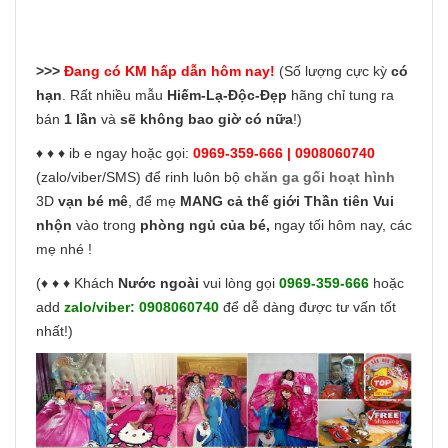
>>>
Đang có KM hấp dẫn hôm nay!
(Số lượng cực kỳ
có
hạn
. Rất nhiều mẫu
Hiếm-Lạ-Độc-Đẹp
hãng chỉ tung ra
bán
1 lần
và
sẽ không bao giờ có nữa
!)
♦ ♦ ♦ ib e ngay hoặc gọi:
0969-359-666 | 0908060740
(zalo/viber/SMS) để rinh luôn bộ
chăn ga gối hoạt hình
3D
vạn bé mê
, để mẹ
MANG cả thế giới Thần tiên Vui
nhộn
vào trong
phòng ngủ của bé,
ngay tối hôm nay, các
mẹ nhé !
(♦ ♦ ♦ Khách
Nước ngoài
vui lòng gọi
0969-359-666
hoặc
add
zalo/viber:
0908060740
để dễ dàng được tư vấn tốt
nhất!)