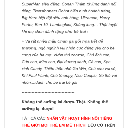
SuperMan siêu đẳng, Conan Thám tử lừng danh nổi
tiếng, Transformers Robot biến hình hoành tráng,
Big Hero biệt đội siêu anh hùng, Ultraman, Harry
Porter, Ben 10, Lamboghini, Khủng long… Thật tuyệt
khi mẹ chọn dành
tặng cho bé trai
!
+ Và rất nhiều mẫu
Chăn ga gối họa tiết dễ
thương
, ngộ nghĩnh vui nhộn cực đáng yêu cho bé
cưng của ba mẹ: Vườn thú zoozoo, Chú ếch con,
Cún con, Mèo con, Đại dương xanh, Cá con, Kẹo
xinh Candy, Thiên thần nhỏ Go Win, Chú cừu vui vẻ,
Khỉ Paul Ffank, Chó Snoopy, Nice Couple, Sở thú vui
nhộn....dành cho bé trai bé gái
-------------------------------------
Không thể cưỡng lại được. Thật. Không thể
cưỡng lại được!
TẤT CẢ CÁC
NHÂN VẬT HOẠT HÌNH NỔI TIẾNG
THẾ GIỚI MỌI TRẺ EM MÊ THÍCH,
ĐỀU
CÓ TRÊN