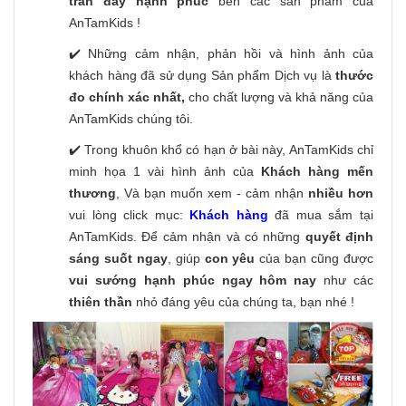
tràn đầy hạnh phúc
bên các sản phẩm của
AnTamKids !
✔️ Những cảm nhận, phản hồi và hình ảnh của
khách hàng đã sử dụng Sản phẩm Dịch vụ là
thước
đo chính xác nhất,
cho chất lượng và khả năng của
AnTamKids chúng tôi.
✔️ Trong khuôn khổ có hạn ở bài này, AnTamKids chỉ
minh họa 1 vài hình ảnh của
Khách hàng mến
thương
, Và bạn muốn xem - cảm nhận
nhiều hơn
vui lòng click mục:
Khách hàng
đã mua sắm tại
AnTamKids. Để cảm nhận và có những
quyết định
sáng suốt ngay
, giúp
con yêu
của bạn cũng được
vui sướng hạnh phúc ngay hôm nay
như các
thiên thần
nhỏ đáng yêu của chúng ta, bạn nhé !