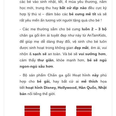
các bé vào sinh nhật, tết, 4 mùa yêu thương, năm
học mới, trung thu hay
bất cứ dịp nào
đều cực kỳ
hợp lý thú vị – đảm bảo các
bé cưng mê tít
và sẽ
rất yêu mến ấn tượng với người tặng quà cho bé !
- Các mẹ thường sắm cho bé cưng
luôn 2 – 3 bộ
chăn ga gối êm ái tuyệt đẹp như này từ AnTamKids,
để giúp mẹ dễ dàng thay đổi, vệ sinh cho bé luôn
được sinh hoạt trong không gian
đẹp mắt
, êm ái, vui
nhộn &
sạch sẽ
an toàn. Và bé sẽ
vui sướng hơn
,
cảm thấy
thư giãn
, khỏe mạnh hơn,
bé sẽ ngủ
ngon-ngủ sâu hơn
.
- Bộ sản phẩm
Chăn ga gối Hoạt hình
này
phù
hợp cho
bé gái,
hay bất cứ ai
mê thích
họa
tiết
hoạt hình Disney, Hollywood, Hàn Quốc, Nhật
bản
nổi tiếng thế giới.