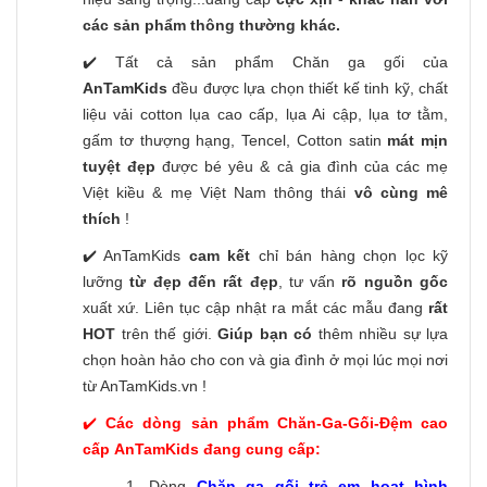
các sản phẩm thông thường khác.
✔️ Tất cả sản phẩm Chăn ga gối của
AnTamKids
đều được lựa chọn thiết kế tinh kỹ, chất
liệu vải cotton lụa cao cấp, lụa Ai cập, lụa tơ tằm,
gấm tơ thượng hạng, Tencel, Cotton satin
mát mịn
tuyệt đẹp
được bé yêu & cả gia đình của các mẹ
Việt kiều & mẹ Việt Nam thông thái
vô cùng mê
thích
!
✔️ AnTamKids
cam kết
chỉ bán hàng chọn lọc kỹ
lưỡng
từ đẹp đến rất đẹp
, tư vấn
rõ nguồn gốc
xuất xứ. Liên tục cập nhật ra mắt các mẫu đang
rất
HOT
trên thế giới.
Giúp bạn có
thêm nhiều sự lựa
chọn hoàn hảo cho con và gia đình ở mọi lúc mọi nơi
từ AnTamKids.vn !
✔️
Các dòng sản phẩm Chăn-Ga-Gối-Đệm cao
cấp AnTamKids đang cung cấp:
1. Dòng
Chăn ga gối trẻ em hoạt hình