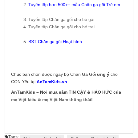
2.
Tuyển tập hơn 500++ mẫu
Chăn ga gối Trẻ em
3.
Tuyển tập Chăn ga gối cho bé gái
4.
Tuyển tập Chăn ga gối cho bé trai
5.
BST Chăn ga gối Hoạt hình
Chúc bạn chọn được ngay bộ Chăn Ga Gối
ưng ý
cho
CON Yêu tại
AnTamKids.vn
AnTamKids – Nơi mua sắm TIN CẬY & HÁO HỨC của
mẹ Việt kiều & mẹ Việt Nam thông thái
!
Tags: