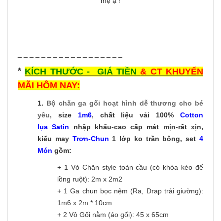
mẹ ạ !
_ _ _ _ _ _ _ _ _ _ _ _ _ _ _ _ _ _
*
KÍCH THƯỚC - GIÁ TIỀN
& CT KHUYẾN
MÃI HÔM NAY:
1.
Bộ chăn ga gối hoạt hình dễ thương
cho bé
yêu
, size
1m6
, chất liệu vải 100%
Cotton
lụa Satin
nhập khẩu-cao cấp mát mịn-rất xịn,
kiểu may
Trơn-C
hun
1 lớp ko trần bông, set
4
Món
gồm:
+ 1 Vỏ Chăn style toàn cầu (có khóa kéo để
lồng ruột): 2m x 2m2
+ 1 Ga chun bọc nệm (Ra, Drap trải giường):
1m6 x 2m * 10cm
+ 2 Vỏ Gối nằm (áo gối): 45 x 65cm