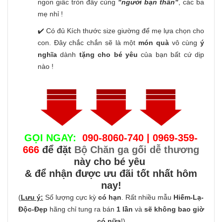
ngon giấc tròn đầy cùng
"người bạn thân"
, các ba
mẹ nhỉ !
✔️ Có đủ Kích thước size giường để mẹ lựa chọn cho
con. Đây chắc chắn sẽ là một
món quà
vô cùng
ý
nghĩa
dành
tặng cho bé yêu
của bạn bất cứ dịp
nào !
GỌI NGAY:
090-8060-740 | 0969-359-
666
để đặt
Bộ Chăn ga gối dễ thương
này cho bé yêu
& để nhận được ưu đãi tốt nhất hôm
nay!
(
Lưu ý:
Số lượng cực kỳ
có hạn
. Rất nhiều mẫu
Hiếm-Lạ-
Độc-Đẹp
hãng chỉ tung ra bán
1 lần
và
sẽ không bao giờ
có nữa
!)