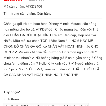
Mã sản phẩm: ATKDS406
Tình trạng sản phẩm:
Còn hàng
Chăn ga gối trẻ em hoạt hình Disney Minnie Mouse, sắc hồng
hoa mộng cho bé gái ATKDS406 Chào mừng bạn đến với Thế
giới CHĂN GA GỐI HOẠT HÌNH Trẻ em Cao cấp, Đẹp nhất và
Nhiều Mẫu mã lựa chọn TOP 1 Việt Nam ! HÔM NAY, MẸ
CHỌN BỘ CHĂN-GA-GỐI có NHÂN VẬT HOẠT HÌNH nào CHO
CON ? ✔ Mickey - Minnie dễ thương ? Doremon ngộ nghĩnh ?
Minions vui nhộn? ✔ Nữ hoàng băng giá Elsa quyền năng ? Công
chúa Anna dũng cảm ? Hello Kitty xinh yêu ? ✔ Người nhện thần
tốc SpiderMan ? Ô tô McQueen sành điệu ? THẬT TUYỆT! TẤT
CẢ CÁC NHÂN VẬT HOẠT HÌNH NỔI TIẾNG THẾ...
Tùy chọn:
Kích thước: