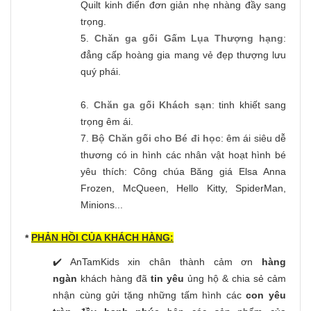
Quilt kinh điển đơn giản nhẹ nhàng đầy sang
trọng.
5.
Chăn ga gối Gấm Lụa Thượng hạng
:
đẳng cấp hoàng gia mang vẻ đẹp thượng lưu
quý phái.
6.
Chăn ga gối Khách sạn
: tinh khiết sang
trọng êm ái.
7.
Bộ Chăn gối cho Bé đi học
: êm ái siêu dễ
thương có in hình các nhân vật hoạt hình bé
yêu thích: Công chúa Băng giá Elsa Anna
Frozen, McQueen, Hello Kitty, SpiderMan,
Minions...
PHẢN HỒI CỦA KHÁCH HÀNG:
*
✔️ AnTamKids xin chân thành cảm ơn
hàng
ngàn
khách hàng đã
tin yêu
ủng hộ & chia sẻ cảm
nhận cùng gửi tặng những tấm hình các
con yêu