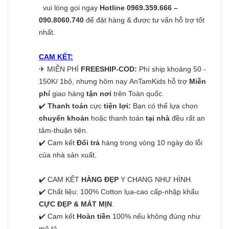
vui lòng gọi ngay
Hotline 0969.359.666 –
090.8060.740
để đặt hàng & được tư vấn hỗ trợ tốt
nhất.
CAM KẾT:
✈
MIỄN PHÍ
FREESHIP-COD:
Phí ship khoảng 50 -
150K/ 1bộ, nhưng hôm nay AnTamKids hỗ trợ
Miễn
phí
giao hàng
tận nơi
trên Toàn quốc.
✔️
Thanh toán
cực
tiện lợi:
Bạn có thể lựa chọn
chuyển khoản
hoặc thanh toán
tại nhà
đều rất an
tâm-thuận tiện.
✔️ Cam kết
Đổi trả
hàng trong vòng 10 ngày do lỗi
của nhà sản xuất.
✔️ CAM KẾT
HÀNG ĐẸP
Y CHANG NHƯ HÌNH.
✔️ Chất liệu: 100% Cotton lụa-cao cấp-nhập khẩu
CỰC ĐẸP & MÁT MỊN
.
✔️ Cam kết
Hoàn tiền
100% nếu không đúng như
mô tả.