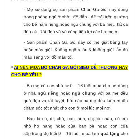
- Mẹ sử dụng bộ sản phẩm Chăn-Ga-Gối này dùng
trong phòng ngủ ở nhà: để đắp - để trải trên giường
cho bé nằm riêng hoặc ngủ chung với ba mẹ…tất cả
đều ok. Rất đẹp và vô cùng tiện lợi các ba mẹ ạ.
- Sản phẩm Chăn Ga Gối này có thể giặt bằng tay
hoặc máy giặt. Không ngâm lâu & không giặt lẫn đồ
màu sáng với đồ màu tối.
AI
NÊN MUA
BỘ CHĂN GA GỐI
SIÊU DỄ THƯƠNG
NÀY
*
CHO BÉ YÊU
?
- Ba mẹ có con nhỏ từ 0 – 16 tuổi mua cho bé dùng
ở nhà
ngủ riêng
hoặc
ngủ chung
với ba mẹ đều
quá đẹp và rất tuyệt, bởi các ba mẹ đều luôn muốn
chăm sóc tốt nhất cho con ở mọi lúc mọi nơi.
- Bạn là cô, dì, chú, bác, anh, chị có cháu, có em
nhỏ họ hàng hoặc của bạn bè hoặc con của
sếp trong độ tuổi 0 – 16 tuổi, mua làm
quà tặng
cho