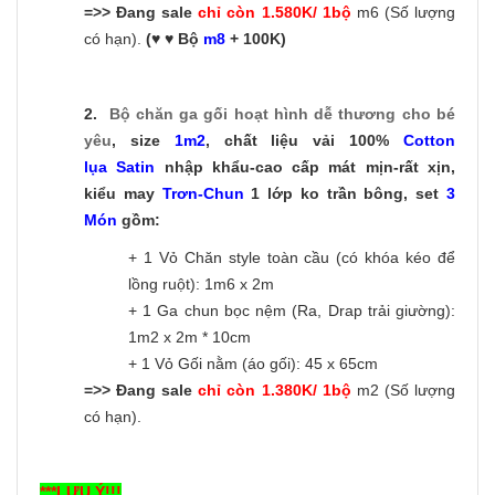
=>> Đang sale
chỉ còn 1.580K/ 1bộ
m6 (Số lượng
có hạn).
(♥ ♥ Bộ
m8
+ 100K)
2.
Bộ chăn ga gối hoạt hình dễ thương
cho bé
yêu
, size
1m2
, chất liệu vải 100%
Cotton
lụa Satin
nhập khẩu-cao cấp mát mịn-rất xịn,
kiểu may
Trơn-C
hun
1 lớp ko trần bông, set
3
Món
gồm:
+ 1 Vỏ Chăn style toàn cầu (có khóa kéo để
lồng ruột): 1m6 x 2m
+ 1 Ga chun bọc nệm (Ra, Drap trải giường):
1m2 x 2m * 10cm
+ 1 Vỏ Gối nằm (áo gối): 45 x 65cm
=>> Đang sale
chỉ còn 1.380K/ 1bộ
m2 (Số lượng
có hạn).
***LƯU Ý!!!