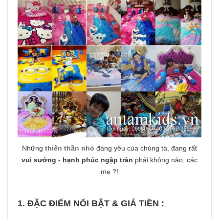
Những
thiên thần nhỏ
đáng yêu của chúng ta, đang rất
vui sướng - hạnh phúc ngập tràn
phải không nào, các
mẹ ?!
1. ĐẶC ĐIỂM NỔI BẬT & GIÁ TIỀN :