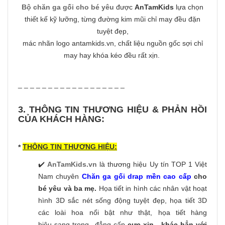
Bộ chăn ga gối cho bé yêu
được
AnTamKids
lựa chọn
thiết kế kỹ lưỡng, từng đường kim mũi chỉ may đều đặn
tuyệt đẹp,
mác nhãn logo antamkids.vn, chất liệu nguồn gốc sợi chỉ
may hay khóa kéo đều rất xịn.
_ _ _ _ _ _ _ _ _ _ _ _ _ _ _ _ _ _
3. THÔNG TIN THƯƠNG HIỆU & PHẢN HỒI
CỦA KHÁCH HÀNG:
THÔNG TIN THƯƠNG HIỆU:
*
✔️
AnTamKids.vn
là thương hiệu Uy tín TOP 1 Việt
Nam chuyên
Chăn ga gối drap mền cao cấp
cho
bé yêu và ba mẹ.
Họa tiết in hình các nhân vật hoạt
hình 3D sắc nét sống động tuyệt đẹp, họa tiết 3D
các loài hoa nổi bật như thật, họa tiết hàng
hiệu sang trọng...đẳng cấp
cực xịn
-
khác hẳn với