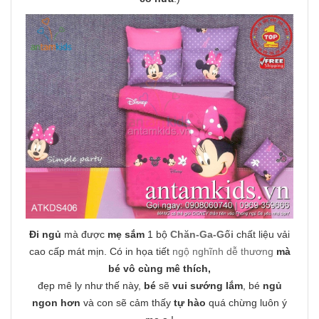
Đi ngủ
mà được
mẹ sắm
1 bộ
Chăn-Ga-Gối
chất liệu vải
cao cấp mát mịn. Có in họa tiết
ngộ nghĩnh dễ thương
mà
bé vô cùng mê thích,
đẹp mê ly như thế này,
bé
sẽ
vui sướng lắm
, bé
ngủ
ngon hơn
và con sẽ cảm thấy
tự hào
quá chừng luôn ý