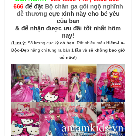
666
để đặt
Bộ chăn ga gối ngộ nghĩnh
dễ thương
cực xinh này cho bé yêu
của bạn
& để nhận được ưu đãi tốt nhất hôm
nay!
(
Lưu ý:
Số lượng cực kỳ
có hạn
. Rất nhiều mẫu
Hiếm-Lạ-
Độc-Đẹp
hãng chỉ tung ra bán
1 lần
và
sẽ không bao giờ
có nữa
!)