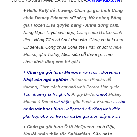
+
Hello Kitty dễ thương
,
Chăn ga gối hình Công
chúa Disney Princess
nổi tiếng,
Nữ hoàng Băng
giá Frozen Elsa quyền năng - Anna dũng cảm
,
Nàng Bạch Tuyết xinh đẹp,
Công chúa Barbie sành
điệu
, Nàng Tiên cá Ariel xinh xắn, Công chúa lọ lem
Cinderella, Công chúa Sofia the First, chuột
Minnie
Mouse
, gấu Teddy, Misa siêu dễ thương… mẹ
chọn dành
tặng cho bé gái
!
+
Chăn ga gối hình Minions
vui nhộn,
Doremon
Nhật bản ngộ nghĩnh
,
Pokemon Pikachu dễ
thương
,
Chim cánh cụt nhỏ xinh Pororo Hàn quốc
,
Tom & Jerry tinh nghịch,
Angry Birds
, chuột
Mickey
Mouse & Donal
vui nhộn,
gấu Pooh & Friends
… các
nhân vật hoạt hình
Hollywood nổi tiếng kinh điển
phù hợp
cho cả bé trai và bé gái
luôn đấy mẹ ạ !
+
Chăn ga gối hình Ô tô McQueen
sành điệu,
Người nhện thần tốc SpiderMan
, Siêu nhân