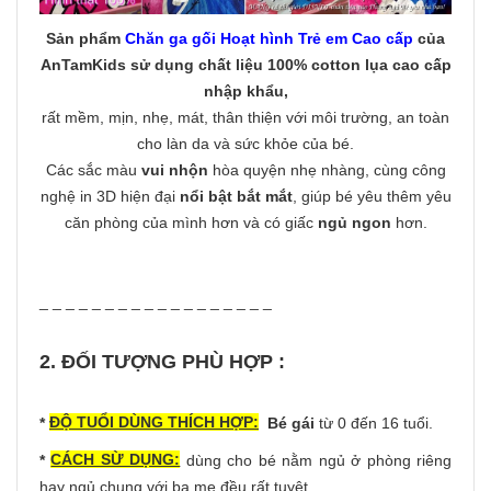
Sản phẩm
Chăn ga gối Hoạt hình Trẻ em Cao cấp
của
AnTamKids
sử dụng chất liệu 100% cotton lụa cao cấp
nhập khẩu
,
rất mềm, mịn, nhẹ, mát, thân thiện với môi trường, an toàn
cho làn da và sức khỏe của bé.
Các sắc màu
vui nhộn
hòa quyện nhẹ nhàng, cùng công
nghệ in 3D hiện đại
nổi bật bắt mắt
, giúp bé yêu thêm yêu
căn phòng của mình hơn và có giấc
ngủ ngon
hơn.
_ _ _ _ _ _ _ _ _ _ _ _ _ _ _ _ _ _
2. ĐỐI TƯỢNG PHÙ HỢP :
ĐỘ TUỔI DÙNG THÍCH HỢP:
*
Bé gái
từ 0 đến 16 tuổi.
CÁCH SỪ DỤNG:
*
dùng cho bé nằm ngủ ở phòng riêng
hay ngủ chung với ba mẹ đều rất tuyệt.