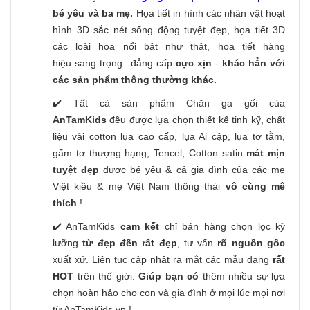
bé yêu và ba mẹ.
Họa tiết in hình các nhân vật hoạt
hình 3D sắc nét sống động tuyệt đẹp, họa tiết 3D
các loài hoa nổi bật như thật, họa tiết hàng
hiệu sang trọng...đẳng cấp
cực xịn
-
khác hẳn với
các sản phẩm thông thường khác.
✔️ Tất cả sản phẩm Chăn ga gối của
AnTamKids
đều được lựa chọn thiết kế tinh kỹ, chất
liệu vải cotton lụa cao cấp, lụa Ai cập, lụa tơ tằm,
gấm tơ thượng hạng, Tencel, Cotton satin
mát mịn
tuyệt đẹp
được bé yêu & cả gia đình của các mẹ
Việt kiều & mẹ Việt Nam thông thái
vô cùng mê
thích
!
✔️ AnTamKids
cam kết
chỉ bán hàng chọn lọc kỹ
lưỡng
từ đẹp đến rất đẹp
, tư vấn
rõ nguồn gốc
xuất xứ. Liên tục cập nhật ra mắt các mẫu đang
rất
HOT
trên thế giới.
Giúp bạn có
thêm nhiều sự lựa
chọn hoàn hảo cho con và gia đình ở mọi lúc mọi nơi
từ AnTamKids.vn !