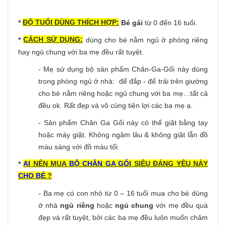
ĐỘ TUỔI DÙNG THÍCH HỢP:
*
Bé gái
từ 0 đến 16 tuổi.
CÁCH SỪ DỤNG:
*
dùng cho bé nằm ngủ ở phòng riêng
hay ngủ chung với ba mẹ đều rất tuyệt.
- Mẹ sử dụng bộ sản phẩm Chăn-Ga-Gối này dùng
trong phòng ngủ ở nhà: để đắp - để trải trên giường
cho bé nằm riêng hoặc ngủ chung với ba mẹ…tất cả
đều ok. Rất đẹp và vô cùng tiện lợi các ba mẹ ạ.
- Sản phẩm Chăn Ga Gối này có thể giặt bằng tay
hoặc máy giặt. Không ngâm lâu & không giặt lẫn đồ
màu sáng với đồ màu tối.
AI
NÊN MUA
BỘ CHĂN GA GỐI
SIÊU ĐÁNG YÊU NÀY
*
CHO BÉ
?
- Ba mẹ có con nhỏ từ 0 – 16 tuổi mua cho bé dùng
ở nhà
ngủ riêng
hoặc
ngủ chung
với mẹ đều quá
đẹp và rất tuyệt, bởi các ba mẹ đều luôn muốn chăm