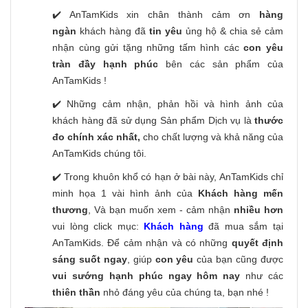
✔️ AnTamKids xin chân thành cảm ơn
hàng
ngàn
khách hàng đã
tin yêu
ủng hộ & chia sẻ cảm
nhận cùng gửi tặng những tấm hình các
con yêu
tràn đầy hạnh phúc
bên các sản phẩm của
AnTamKids !
✔️ Những cảm nhận, phản hồi và hình ảnh của
khách hàng đã sử dụng Sản phẩm Dịch vụ là
thước
đo chính xác nhất,
cho chất lượng và khả năng của
AnTamKids chúng tôi.
✔️ Trong khuôn khổ có hạn ở bài này, AnTamKids chỉ
minh họa 1 vài hình ảnh của
Khách hàng mến
thương
, Và bạn muốn xem - cảm nhận
nhiều hơn
vui lòng click mục:
Khách hàng
đã mua sắm tại
AnTamKids. Để cảm nhận và có những
quyết định
sáng suốt ngay
, giúp
con yêu
của bạn cũng được
vui sướng hạnh phúc ngay hôm nay
như các
thiên thần
nhỏ đáng yêu của chúng ta, bạn nhé !