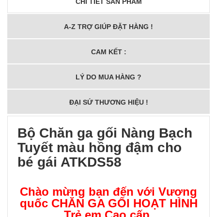
CHI TIẾT SẢN PHẨM
A-Z TRỢ GIÚP ĐẶT HÀNG !
CAM KẾT :
LÝ DO MUA HÀNG ?
ĐẠI SỨ THƯƠNG HIỆU !
Bộ Chăn ga gối Nàng Bạch
Tuyết màu hồng đậm cho
bé gái ATKDS58
Chào mừng bạn đến với Vương
quốc
CHĂN GA GỐI HOẠT HÌNH
Trẻ em Cao cấp
,