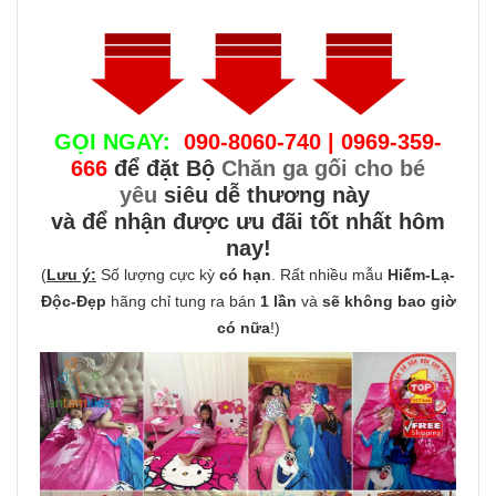
GỌI NGAY:
090-8060-740 | 0969-359-
666
để đặt Bộ
Chăn ga gối cho bé
yêu
siêu dễ thương này
và để nhận được ưu đãi tốt nhất hôm
nay!
(
Lưu ý:
Số lượng cực kỳ
có hạn
. Rất nhiều mẫu
Hiếm-Lạ-
Độc-Đẹp
hãng chỉ tung ra bán
1 lần
và
sẽ không bao giờ
có nữa
!)