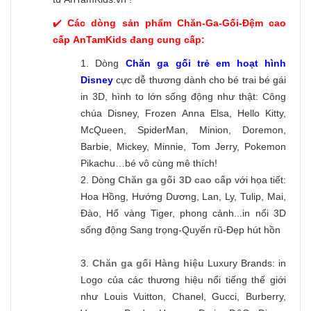
✔️
Các dòng sản phẩm Chăn-Ga-Gối-Đệm cao
cấp AnTamKids đang cung cấp:
1. Dòng
Chăn ga gối trẻ em hoạt hình
Disney
cực dễ thương dành cho bé trai bé gái
in 3D, hình to lớn sống động như thật: Công
chúa Disney, Frozen Anna Elsa, Hello Kitty,
McQueen, SpiderMan, Minion, Doremon,
Barbie, Mickey, Minnie, Tom Jerry, Pokemon
Pikachu…bé vô cùng mê thích!
2. Dòng
Chăn ga gối 3D cao cấp
với họa tiết:
Hoa Hồng, Hướng Dương, Lan, Ly, Tulip, Mai,
Đào, Hổ vàng Tiger, phong cảnh...in nổi 3D
sống động Sang trọng-Quyến rũ-Đẹp hút hồn
3.
Chăn ga gối Hàng hiệu
Luxury Brands: in
Logo của các thương hiệu nổi tiếng thế giới
như Louis Vuitton, Chanel, Gucci, Burberry,