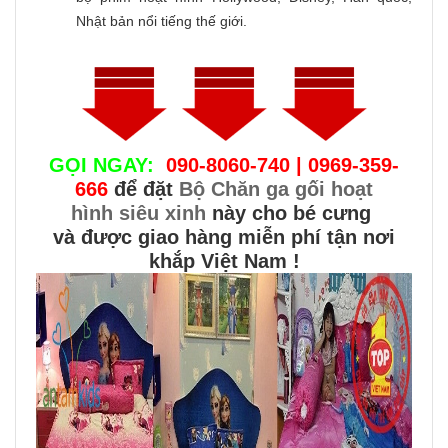
Nhật bản nổi tiếng thế giới.
GỌI NGAY:
090-8060-740 | 0969-359-
666
để đặt
Bộ Chăn ga gối hoạt
hình siêu xinh
này cho bé cưng
và được giao hàng miễn phí tận nơi
khắp Việt Nam !