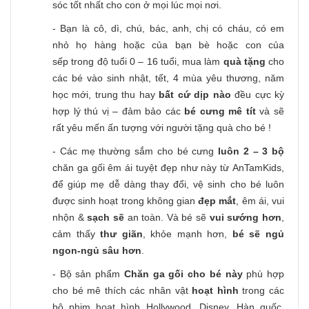
sóc tốt nhất cho con ở mọi lúc mọi nơi.
- Bạn là cô, dì, chú, bác, anh, chị có cháu, có em
nhỏ họ hàng hoặc của bạn bè hoặc con của
sếp trong độ tuổi 0 – 16 tuổi, mua làm
quà tặng
cho
các bé vào sinh nhật, tết, 4 mùa yêu thương, năm
học mới, trung thu hay
bất cứ dịp nào
đều cực kỳ
hợp lý thú vị – đảm bảo các
bé cưng mê tít
và sẽ
rất yêu mến ấn tượng với người tặng quà cho bé !
- Các mẹ thường sắm cho bé cưng
luôn 2 – 3 bộ
chăn ga gối êm ái tuyệt đẹp như này từ AnTamKids,
để giúp mẹ dễ dàng thay đổi, vệ sinh cho bé luôn
được sinh hoạt trong không gian
đẹp mắt
, êm ái, vui
nhộn &
sạch sẽ
an toàn. Và bé sẽ
vui sướng hơn
,
cảm thấy
thư giãn
, khỏe mạnh hơn,
bé sẽ ngủ
ngon-ngủ sâu hơn
.
- Bộ sản phẩm
Chăn ga gối cho bé này
phù hợp
cho bé mê thích các nhân vật
hoạt hình
trong các
bộ phim hoạt hình Hollywood, Disney, Hàn quốc,