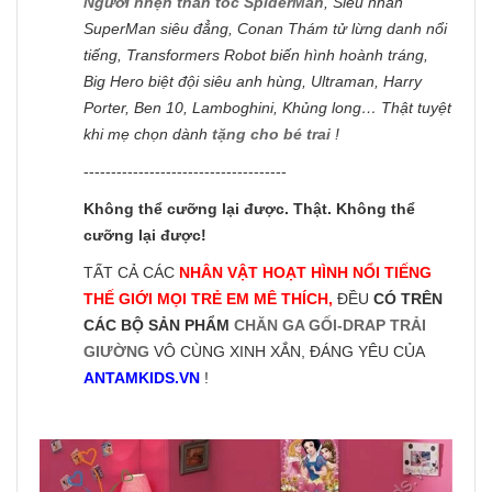
Người nhện thần tốc SpiderMan
, Siêu nhân
SuperMan siêu đẳng, Conan Thám tử lừng danh nổi
tiếng, Transformers Robot biến hình hoành tráng,
Big Hero biệt đội siêu anh hùng, Ultraman, Harry
Porter, Ben 10, Lamboghini, Khủng long… Thật tuyệt
khi mẹ chọn dành
tặng cho bé trai
!
-------------------------------------
Không thể cưỡng lại được. Thật. Không thể
cưỡng lại được!
TẤT CẢ CÁC
NHÂN VẬT HOẠT HÌNH NỔI TIẾNG
THẾ GIỚI MỌI TRẺ EM MÊ THÍCH,
ĐỀU
CÓ TRÊN
CÁC BỘ SẢN PHẨM
CHĂN GA GỐI-DRAP TRẢI
GIƯỜNG
VÔ CÙNG XINH XẮN, ĐÁNG YÊU CỦA
ANTAMKIDS.VN
!