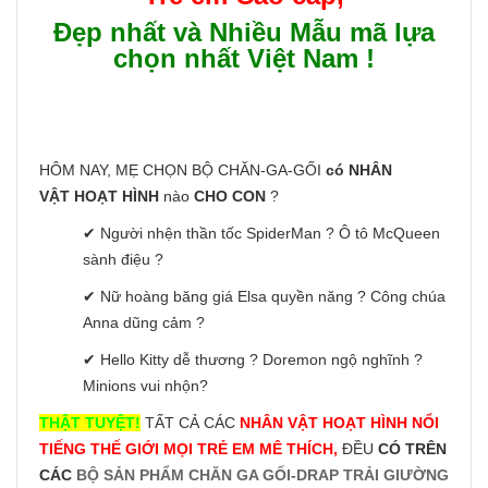
Đẹp nhất và Nhiều Mẫu mã lựa
chọn nhất Việt Nam !
HÔM NAY, MẸ CHỌN BỘ CHĂN-GA-GỐI
có NHÂN
VẬT HOẠT HÌNH
nào
CHO CON
?
✔ Người nhện thần tốc SpiderMan ? Ô tô McQueen
sành điệu ?
✔ Nữ hoàng băng giá Elsa quyền năng ? Công chúa
Anna dũng cảm ?
✔ Hello Kitty dễ thương ? Doremon ngộ nghĩnh ?
Minions vui nhộn?
THẬT TUYỆT!
TẤT CẢ CÁC
NHÂN VẬT HOẠT HÌNH NỔI
TIẾNG THẾ GIỚI MỌI TRẺ EM MÊ THÍCH,
ĐỀU
CÓ TRÊN
CÁC
BỘ SẢN PHẨM CHĂN GA GỐI-DRAP TRẢI GIƯỜNG