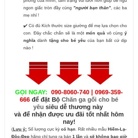
phòng của mình, tâm trạng vui tươi hơn giúp bé ngủ
ngon giấc tròn đầy cùng
"người bạn thân"
, các ba
mẹ nhỉ !
✔️ Có đủ Kích thước size giường để mẹ lựa chọn cho
con. Đây chắc chắn sẽ là một
món quà
vô cùng
ý
nghĩa
dành
tặng cho bé yêu
của bạn bất cứ dịp
nào !
GỌI NGAY:
090-8060-740 | 0969-359-
666
để đặt Bộ
Chăn ga gối cho bé
yêu
siêu dễ thương này
và để nhận được ưu đãi tốt nhất hôm
nay!
(
Lưu ý:
Số lượng cực kỳ
có hạn
. Rất nhiều mẫu
Hiếm-Lạ-
Độc-Đẹp
hãng chỉ tung ra bán
1 lần
và
sẽ không bao giờ