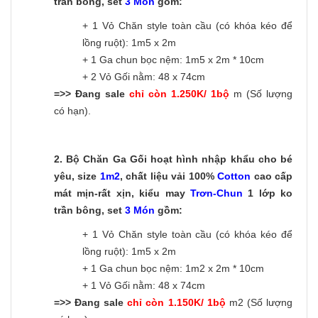
trần bông, set
3 Món
gồm:
+ 1 Vỏ Chăn style toàn cầu (có khóa kéo để
lồng ruột): 1m5 x 2m
+ 1 Ga chun bọc nệm: 1m5 x 2m * 10cm
+ 2 Vỏ Gối nằm: 48 x 74cm
=>> Đang sale
chỉ còn 1.250K/ 1bộ
m (Số lượng
có hạn).
2.
Bộ Chăn Ga Gối hoạt hình nhập khẩu cho bé
yêu, size
1m2
, chất liệu vải 100%
Cotton
cao cấp
mát mịn-rất xịn, kiểu may
Trơn-C
hun
1 lớp ko
trần bông, set
3 Món
gồm:
+ 1 Vỏ Chăn style toàn cầu (có khóa kéo để
lồng ruột): 1m5 x 2m
+ 1 Ga chun bọc nệm: 1m2 x 2m * 10cm
+ 1 Vỏ Gối nằm: 48 x 74cm
=>> Đang sale
chỉ còn 1.150K/ 1bộ
m2 (Số lượng