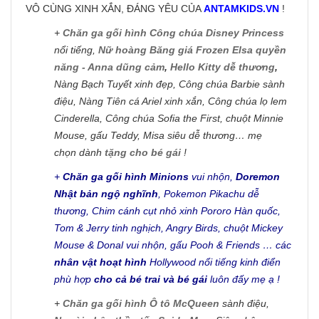
VÔ CÙNG XINH XẮN, ĐÁNG YÊU CỦA
ANTAMKIDS.VN
!
+
Chăn ga gối hình Công chúa Disney Princess
nổi tiếng,
Nữ hoàng Băng giá Frozen Elsa quyền
năng - Anna dũng cảm
,
Hello Kitty dễ thương
,
Nàng Bạch Tuyết xinh đẹp, Công chúa Barbie sành
điệu, Nàng Tiên cá Ariel xinh xắn, Công chúa lọ lem
Cinderella, Công chúa Sofia the First, chuột Minnie
Mouse, gấu Teddy, Misa siêu dễ thương… mẹ
chọn dành
tặng cho bé gái
!
+
Chăn ga gối hình Minions
vui nhộn,
Doremon
Nhật bản ngộ nghĩnh
, Pokemon Pikachu dễ
thương, Chim cánh cụt nhỏ xinh Pororo Hàn quốc,
Tom & Jerry tinh nghịch, Angry Birds, chuột Mickey
Mouse & Donal vui nhộn, gấu Pooh & Friends … các
nhân vật hoạt hình
Hollywood nổi tiếng kinh điển
phù hợp
cho cả bé trai và bé gái
luôn đấy mẹ ạ !
+
Chăn ga gối hình Ô tô McQueen
sành điệu,