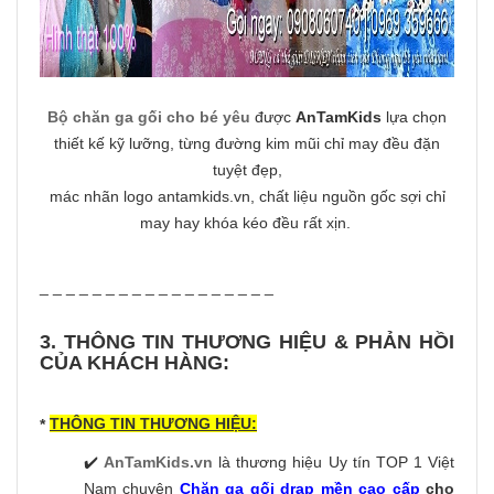
Bộ chăn ga gối cho bé yêu
được
AnTamKids
lựa chọn
thiết kế kỹ lưỡng, từng đường kim mũi chỉ may đều đặn
tuyệt đẹp,
mác nhãn logo antamkids.vn, chất liệu nguồn gốc sợi chỉ
may hay khóa kéo đều rất xịn.
_ _ _ _ _ _ _ _ _ _ _ _ _ _ _ _ _ _
3. THÔNG TIN THƯƠNG HIỆU & PHẢN HỒI
CỦA KHÁCH HÀNG:
THÔNG TIN THƯƠNG HIỆU:
*
✔️
AnTamKids.vn
là thương hiệu Uy tín TOP 1 Việt
Nam chuyên
Chăn ga gối drap mền cao cấp
cho