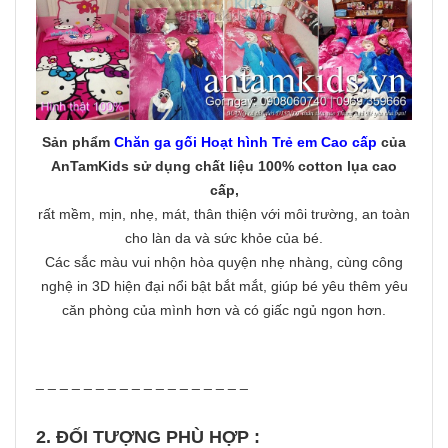
Sản phẩm
Chăn ga gối Hoạt hình Trẻ em Cao cấp
của
AnTamKids
sử dụng chất liệu 100% cotton lụa cao
cấp
,
rất mềm, mịn, nhẹ, mát, thân thiện với môi trường, an toàn
cho làn da và sức khỏe của bé.
Các sắc màu vui nhộn hòa quyện nhẹ nhàng, cùng công
nghệ in 3D hiện đại nổi bật bắt mắt, giúp bé yêu thêm yêu
căn phòng của mình hơn và có giấc ngủ ngon hơn.
_ _ _ _ _ _ _ _ _ _ _ _ _ _ _ _ _ _
2. ĐỐI TƯỢNG PHÙ HỢP :