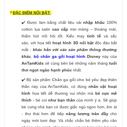
*
ĐẶC ĐIỂM NỔI BẬT:
✔️ Được làm bằng chất liệu vải
nhập khẩu
100%
cotton lụa satin
cao cấp
mịn màng – thoáng mát,
thấm hút mồ hôi tốt. Kiểu may
tinh tế
và sắc
sảo, với họa tiết
hoạt hình 3D nổi bật
độc đáo bắt
mắt -
khác hẳn với các sản phẩm thông thường
khác
,
bộ chăn ga gối hoạt hình
Disney
này của
AnTamKids
sẽ cùng bên bé những năm tháng
tuổi
thơ ngọt ngào hạnh phúc
nhất.
✔️ Bộ sản phẩm
Chăn ga gối cho bé yêu
đẹp thiên
thần này của AnTamKids, có đúng
nhân vật hoạt
hình
họa tiết dễ thương vui nhộn
mà
bé cực mê
thích -
bé coi
như bạn thân
của mình ý ạ. Sẽ giúp
bé cưng nhà bạn có được giấc ngủ ngon hơn, êm ái
- thư thái hơn để tiếp
năng lượng tràn đầy
cho
ngày mới tươi đẹp. Và chắc chắn bé thêm yêu căn