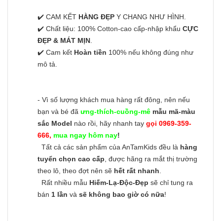
✔️ CAM KẾT
HÀNG ĐẸP
Y CHANG NHƯ HÌNH.
✔️ Chất liệu: 100% Cotton-cao cấp-nhập khẩu
CỰC
ĐẸP & MÁT MỊN
.
✔️ Cam kết
Hoàn tiền
100% nếu không đúng như
mô tả.
- Vì số lượng khách mua hàng rất đông, nên nếu
bạn và bé đã
ưng-thích-cuồng-mê
mẫu mã-màu
sắc Model
nào rồi, hãy nhanh tay
gọi 0969-359-
666,
mua ngay hôm nay
!
Tất cả các sản phẩm của AnTamKids đều là
hàng
tuyển chọn cao cấp
, được hãng ra mắt thị trường
theo lô, theo đợt nên sẽ
hết rất nhanh
.
Rất nhiều mẫu
Hiếm-Lạ-Độc-Đẹp
sẽ chỉ tung ra
bán
1 lần
và
sẽ không bao giờ có nữa
!