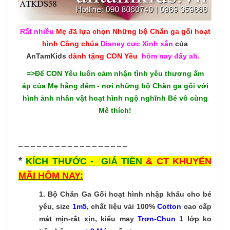
Rất nhiều
Mẹ đã lựa chọn Những bộ
Chăn ga gối hoạt
hình Công chúa
Disney cực Xinh xắn
của
AnTamKids
dành tặng CON Yêu
hôm nay đấy ah.
=>Để CON Yêu luôn cảm nhận tình yêu thương ấm
áp của Mẹ hằng đêm - nơi những bộ Chăn ga gối với
hình ảnh nhân vật hoạt hình ngộ nghĩnh Bé vô cùng
Mê thích!
_ _ _ _ _ _ _ _ _ _ _ _ _ _ _ _ _ _
*
KÍCH THƯỚC - GIÁ TIỀN
& CT KHUYẾN
MÃI HÔM NAY:
1.
Bộ Chăn Ga Gối hoạt hình nhập khẩu cho bé
yêu, size
1m5
, chất liệu vải 100%
Cotton
cao cấp
mát mịn-rất xịn, kiểu may
Trơn-C
hun
1 lớp ko