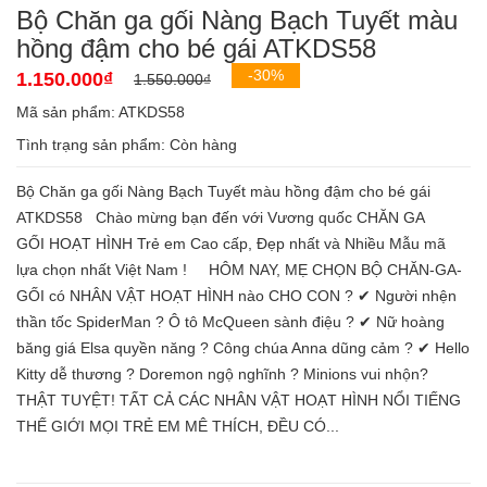
Bộ Chăn ga gối Nàng Bạch Tuyết màu
hồng đậm cho bé gái ATKDS58
-30%
1.150.000₫
1.550.000₫
Mã sản phẩm: ATKDS58
Tình trạng sản phẩm:
Còn hàng
Bộ Chăn ga gối Nàng Bạch Tuyết màu hồng đậm cho bé gái
ATKDS58 Chào mừng bạn đến với Vương quốc CHĂN GA
GỐI HOẠT HÌNH Trẻ em Cao cấp, Đẹp nhất và Nhiều Mẫu mã
lựa chọn nhất Việt Nam ! HÔM NAY, MẸ CHỌN BỘ CHĂN-GA-
GỐI có NHÂN VẬT HOẠT HÌNH nào CHO CON ? ✔ Người nhện
thần tốc SpiderMan ? Ô tô McQueen sành điệu ? ✔ Nữ hoàng
băng giá Elsa quyền năng ? Công chúa Anna dũng cảm ? ✔ Hello
Kitty dễ thương ? Doremon ngộ nghĩnh ? Minions vui nhộn?
THẬT TUYỆT! TẤT CẢ CÁC NHÂN VẬT HOẠT HÌNH NỔI TIẾNG
THẾ GIỚI MỌI TRẺ EM MÊ THÍCH, ĐỀU CÓ...