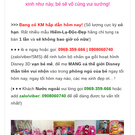
xinh như này, bé sẽ vô cùng vui sướng!
>>>
Đang có KM hấp dẫn hôm nay!
(Số lượng cực kỳ
có
hạn
. Rất nhiều mẫu
Hiếm-Lạ-Độc-Đẹp
hãng chỉ tung ra
bán
1 lần
và
sẽ không bao giờ có nữa
!)
♦ ♦ ♦ ib e ngay hoặc gọi:
0969-359-666 | 0908060740
(zalo/viber/SMS) để rinh luôn bộ
chăn ga gối hoạt hình
Disney 3D
vạn bé mê
, để mẹ
MANG cả thế giới Disney
thần tiên vui nhộn
vào trong
phòng ngủ của bé
ngay tối
hôm nay, ngay tối hôm nay nào, các mẹ xinh đẹp ơi... !
(♦ ♦ ♦ Khách
Nước ngoài
vui lòng gọi
0969-359-666
hoặc
add
zalo/viber:
0908060740
để dễ dàng được tư vấn tốt
nhất!)