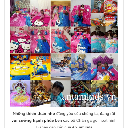
Những
thiên thần nhỏ
đáng yêu của chúng ta, đang rất
vui sướng hạnh phúc
bên các bộ
Chăn ga gối hoạt hình
Disney cao cấp
của AnTamKids