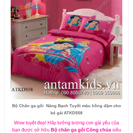
Bộ Chăn ga gối Nàng Bạch Tuyết màu hồng đậm cho
bé gái ATKDS58
Wow tuyệt đẹp! Hãy tưởng tượng con gái yêu của
bạn được sở hữu
Bộ chăn ga gối Công chúa
siêu