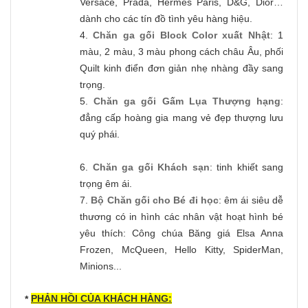
Versace, Prada, Hermes Paris, D&G, Dior…
dành cho các tín đồ tình yêu hàng hiệu.
4.
Chăn ga gối Block Color xuất Nhật
: 1
màu, 2 màu, 3 màu phong cách châu Âu, phối
Quilt kinh điển đơn giản nhẹ nhàng đầy sang
trọng.
5.
Chăn ga gối Gấm Lụa Thượng hạng
:
đẳng cấp hoàng gia mang vẻ đẹp thượng lưu
quý phái.
6.
Chăn ga gối Khách sạn
: tinh khiết sang
trọng êm ái.
7.
Bộ Chăn gối cho Bé đi học
: êm ái siêu dễ
thương có in hình các nhân vật hoạt hình bé
yêu thích: Công chúa Băng giá Elsa Anna
Frozen, McQueen, Hello Kitty, SpiderMan,
Minions...
PHẢN HỒI CỦA KHÁCH HÀNG:
*