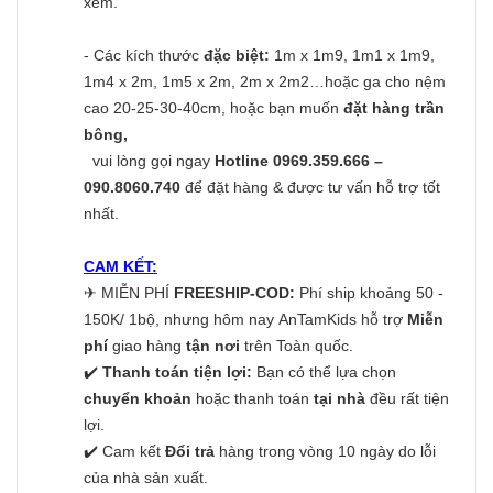
xem.
- Các kích thước
đặc biệt:
1m x 1m9, 1m1 x 1m9,
1m4 x 2m, 1m5 x 2m, 2m x 2m2…hoặc ga cho nệm
cao 20-25-30-40cm, hoặc bạn muốn
đặt hàng trần
bông,
vui lòng gọi ngay
Hotline 0969.359.666 –
090.8060.740
để đặt hàng & được tư vấn hỗ trợ tốt
nhất.
CAM KẾT:
✈
MIỄN PHÍ
FREESHIP-COD:
Phí ship khoảng 50 -
150K/ 1bộ, nhưng hôm nay AnTamKids hỗ trợ
Miễn
phí
giao hàng
tận nơi
trên Toàn quốc.
✔️
Thanh toán tiện lợi:
Bạn có thể lựa chọn
chuyển khoản
hoặc thanh toán
tại nhà
đều rất tiện
lợi.
✔️ Cam kết
Đổi trả
hàng trong vòng 10 ngày do lỗi
của nhà sản xuất.