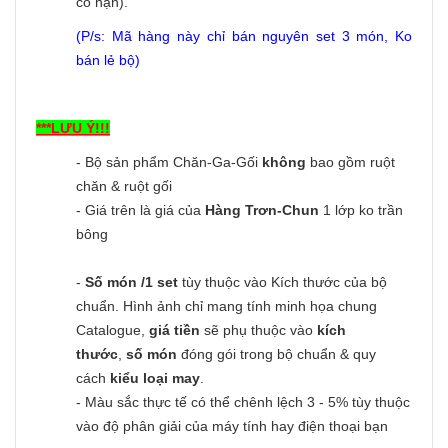
có hạn).
(P/s: Mã hàng này chỉ bán nguyên set 3 món, Ko
bán lẻ bộ)
***LƯU Ý!!!
- Bộ sản phẩm Chăn-Ga-Gối
không
bao gồm ruột
chăn & ruột gối
- Giá trên là giá của
Hàng Trơn-Chun
1 lớp ko trần
bông
-
Số món /1 set
tùy thuộc vào Kích thước của bộ
chuẩn. Hình ảnh chỉ mang tính minh họa chung
Catalogue,
giá tiền
sẽ phụ thuộc vào
kích
thước
,
số món
đóng gói trong bộ chuẩn & quy
cách
kiểu loại may
.
- Màu sắc thực tế có thể chênh lệch 3 - 5% tùy thuộc
vào độ phân giải của máy tính hay điện thoại bạn