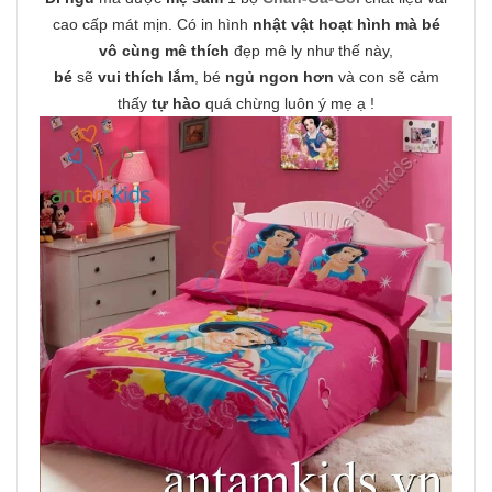
cao cấp mát mịn. Có in hình
nhật vật hoạt hình mà bé
vô cùng mê thích
đẹp mê ly như thế này,
bé
sẽ
vui thích lắm
, bé
ngủ ngon hơn
và con sẽ cảm
thấy
tự hào
quá chừng luôn ý mẹ ạ !