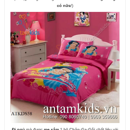
có nữa
!)
Đi ngủ
mà được
mẹ sắm
1 bộ
Chăn-Ga-Gối
chất liệu vải