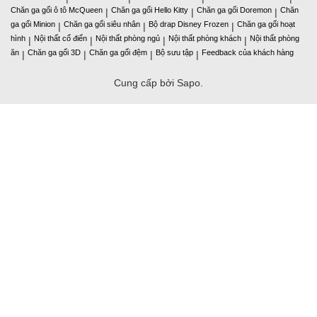
Chăn ga gối ô tô McQueen
Chăn ga gối Hello Kitty
Chăn ga gối Doremon
Chăn
|
|
|
ga gối Minion
Chăn ga gối siêu nhân
Bộ drap Disney Frozen
Chăn ga gối hoạt
|
|
|
hình
Nội thất cổ điển
Nội thất phòng ngủ
Nội thất phòng khách
Nội thất phòng
|
|
|
|
ăn
Chăn ga gối 3D
Chăn ga gối đệm
Bộ sưu tập
Feedback của khách hàng
|
|
|
|
Cung cấp bởi Sapo.