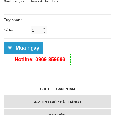
Xanh rêu, xanh đậm - AnTamKids
Tùy chọn:
Số lượng:
Mua ngay
Hotline: 0969 359666
CHI TIẾT SẢN PHẨM
A-Z TRỢ GIÚP ĐẶT HÀNG !