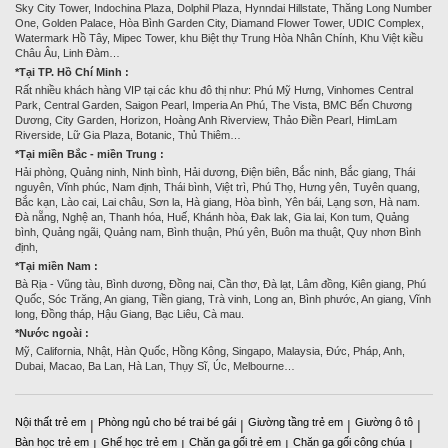
Sky City Tower, Indochina Plaza, Dolphil Plaza, Hynndai Hillstate, Thăng Long Number
One, Golden Palace, Hòa Bình Garden City, Diamand Flower Tower, UDIC Complex,
Watermark Hồ Tây, Mipec Tower, khu Biệt thự Trung Hòa Nhân Chính, Khu Việt kiều
Châu Âu, Linh Đàm…
*Tại TP. Hồ Chí Minh :
Rất nhiều khách hàng VIP tại các khu đô thị như: Phú Mỹ Hưng, Vinhomes Central
Park, Central Garden, Saigon Pearl, Imperia An Phú, The Vista, BMC Bến Chương
Dương, City Garden, Horizon, Hoàng Anh Riverview, Thảo Điền Pearl, HimLam
Riverside, Lữ Gia Plaza, Botanic, Thủ Thiêm…
*Tại miền Bắc - miền Trung :
Hải phòng, Quảng ninh, Ninh bình, Hải dương, Điện biên, Bắc ninh, Bắc giang, Thái
nguyên, Vĩnh phúc, Nam định, Thái bình, Việt trì, Phú Thọ, Hưng yên, Tuyên quang,
Bắc kạn, Lào cai, Lai châu, Sơn la, Hà giang, Hòa bình, Yên bái, Lạng sơn, Hà nam.
Đà nẵng, Nghệ an, Thanh hóa, Huế, Khánh hòa, Đak lak, Gia lai, Kon tum, Quảng
bình, Quảng ngãi, Quảng nam, Bình thuận, Phú yên, Buôn ma thuật, Quy nhơn Bình
định,
*Tại miền Nam :
Bà Rịa - Vũng tàu, Bình dương, Đồng nai, Cần thơ, Đà lạt, Lâm đồng, Kiên giang, Phú
Quốc, Sóc Trăng, An giang, Tiền giang, Trà vinh, Long an, Bình phước, An giang, Vĩnh
long, Đồng tháp, Hậu Giang, Bạc Liêu, Cà mau.
*Nước ngoài :
Mỹ, California, Nhật, Hàn Quốc, Hồng Kông, Singapo, Malaysia, Đức, Pháp, Anh,
Dubai, Macao, Ba Lan, Hà Lan, Thụy Sĩ, Úc, Melbourne…
Nội thất trẻ em
Phòng ngủ cho bé trai bé gái
Giường tầng trẻ em
Giường ô tô
|
|
|
|
Bàn học trẻ em
Ghế học trẻ em
Chăn ga gối trẻ em
Chăn ga gối công chúa
|
|
|
|