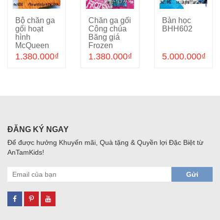
Bộ chăn ga
Chăn ga gối
Bàn học
Cho vào giỏ hàng
Chọn sản phẩm
Chọn sản phẩm
gối hoạt
Công chúa
BHH602
hình
Băng giá
McQueen
Frozen
cực đẹp
Anna Elsa
1.380.000₫
1.380.000₫
5.000.000₫
cho bé trai
5D hồng
mê xe hơi
xinh cho bé
ATKDS10
gái
ATKDS64
ĐĂNG KÝ NGAY
Để được hưởng Khuyến mãi, Quà tặng & Quyền lợi Đặc Biệt từ
AnTamKids!
Gửi