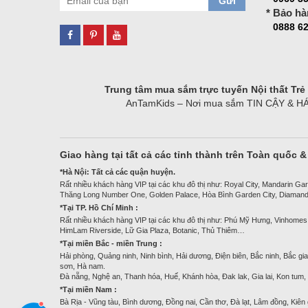
Gửi
* Bảo hà
0888 62
Trung tâm mua sắm trực tuyến Nội thất Tr
AnTamKids – Nơi mua sắm TIN CẬY & HÁO H
Giao hàng tại tất cả các tỉnh thành trên Toàn quốc 
*Hà Nội: Tất cả các quận huyện.
Rất nhiều khách hàng VIP tại các khu đô thị như: Royal City, Mandarin Gar
Thăng Long Number One, Golden Palace, Hòa Bình Garden City, Diamand
*Tại TP. Hồ Chí Minh :
Rất nhiều khách hàng VIP tại các khu đô thị như: Phú Mỹ Hưng, Vinhomes
HimLam Riverside, Lữ Gia Plaza, Botanic, Thủ Thiêm…
*Tại miền Bắc - miền Trung :
Hải phòng, Quảng ninh, Ninh bình, Hải dương, Điện biên, Bắc ninh, Bắc gia
sơn, Hà nam.
Đà nẵng, Nghệ an, Thanh hóa, Huế, Khánh hòa, Đak lak, Gia lai, Kon tum
*Tại miền Nam :
Bà Rịa - Vũng tàu, Bình dương, Đồng nai, Cần thơ, Đà lạt, Lâm đồng, Kiên