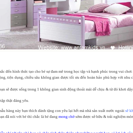
sắc đến hình thức tạo cho bé sự đam mê trong học tập và hạnh phúc trong vui chơi 
ng, tiện dụng, chiều sâu không gian được tối ưu đến hoàn hảo phù hợp với nhu cầu
 sẽ được sống trong 1 không gian sinh động thoải mái dễ chịu & từ đó khơi dậy sự p
 tập thật đáng yêu.
1 mẫu hàng này bạn thích dành tặng con yêu lại hết mà nhà sản xuất nước ngoài
sẽ k
ạn đã nói với bé thì chắc là bé đang
mong chờ
sớm được sở hữu & trải nghiệm mó