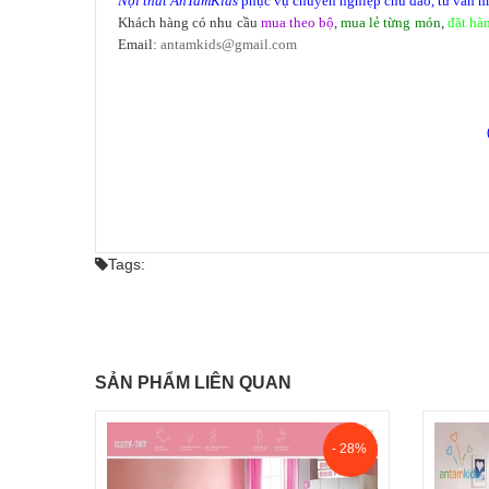
Nội thất
AnTamKids
phục vụ chuyên nghiệp chu đáo, tư vấn miễ
Khách hàng có nhu cầu
mua theo bộ
,
mua lẻ từng món
,
đặt hà
Email:
antamkids@gmail.com
Tags:
SẢN PHẨM LIÊN QUAN
- 28%