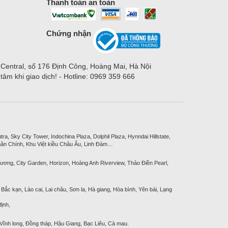
Thanh toán an toàn
Chứng nhận
 Central, số 176 Định Công, Hoàng Mai, Hà Nội
m khi giao dịch! - Hotline: 0969 359 666
, Sky City Tower, Indochina Plaza, Dolphil Plaza, Hynndai Hillstate,
ân Chính, Khu Việt kiều Châu Âu, Linh Đàm…
ương, City Garden, Horizon, Hoàng Anh Riverview, Thảo Điền Pearl,
Bắc kạn, Lào cai, Lai châu, Sơn la, Hà giang, Hòa bình, Yên bái, Lạng
ịnh,
 Vĩnh long, Đồng tháp, Hậu Giang, Bạc Liêu, Cà mau.