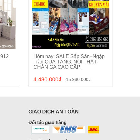
 912
Hôm nay: SALE Sập Sàn–Ngập
Phòng
Cho vào giỏ hàng
Tràn QUÀ TẶNG: NỘI THẤT-
CHĂN GA CAO CẤP!
4.480.000₫
0₫
15.980.000₫
GIAO DỊCH AN TOÀN
Đối tác giao hàng