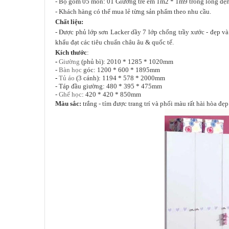
- Bộ gồm 05 món: 01 Giường trẻ em 1m2 * 1m9 trong lòng đệm 
- Khách hàng có thể mua lẻ từng sản phẩm theo nhu cầu.
Chất liệu:
- Được phủ lớp sơn Lacker dầy 7 lớp chống trầy xước - đẹp và
khẩu đạt các tiêu chuẩn châu âu & quốc tế.
Kích thước
:
-
Giường
(phủ bì): 2010 * 1285 * 1020mm
-
Bàn học
góc: 1200 * 600 * 1895mm
-
Tủ áo
(3 cánh): 1194 * 578 * 2000mm
- Táp đầu giường: 480 * 395 * 475mm
-
Ghế học
: 420 * 420 * 850mm
Màu sắc:
trắng - tím được trang trí và phối màu rất hài hòa đẹp