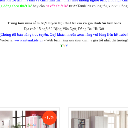
n phí tới tận nhà bạn và chân tình thân thiện như những người bạn, vì lợi ích của
ng đóng theo thiết kế
hay cần
tư vấn thiết kế
từ AnTamKids chúng tôi, xin vui lòng
Trung tâm mua sắm trực tuyến
Nội thất trẻ em
và gia đình AnTamKids
Địa chỉ: 15 ngõ 62 Đặng Văn Ngữ, Đống Đa, Hà Nội
(Chúng tôi bán hàng trực tuyến, Quý khách muốn xem hàng vui lòng liên hệ trước!
Website:
www.antamkids.vn
- Web bán hàng
nội thất online
giá tốt nhất thị trường
Y
Y
Y
- 15%