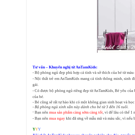
Tư vấn – Khuyến nghị từ AnTamKids:
- Bộ phòng ngủ đẹp phù hợp cá tính và sở thích của bé từ màu 
- Nội thất trẻ em AnTamKids mang cá tính thông minh, sinh độ
gái.
- Có được bộ phòng ngủ riêng đẹp từ AnTamKids, Bé yêu của bạn
của bé.
- Bé cũng sẽ rất tự hào khi có một không gian sinh hoạt và học
- Bộ phòng ngủ xinh xắn này dành cho bé từ 3 đến 16 tuổi.
-
Bạn nên
mua sản phẩm càng sớm càng tốt
, vì để lâu có thể 
- Bạn nên
mua ngay
khi đã ưng về mẫu mã và màu sắc, vì nếu b
Y
Y
Y