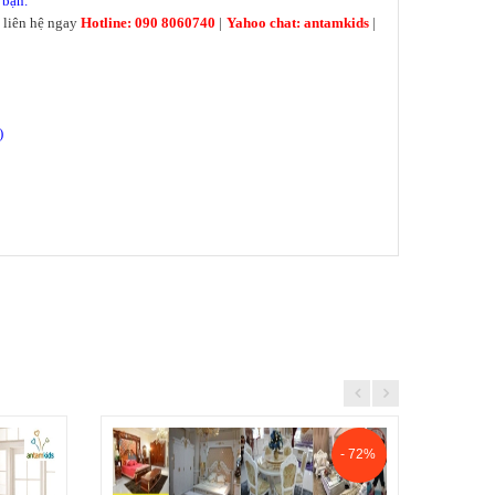
 bạn.
 liên hệ ngay
Hotline: 090 8060740
|
Yahoo chat: antamkids
|
)
!
- 72%