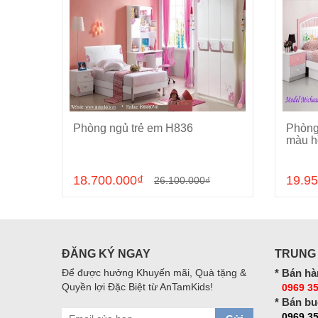
Phòng ngủ trẻ em H836
Phòng
Cho vào giỏ hàng
màu h
18.700.000₫
19.95
26.100.000₫
ĐĂNG KÝ NGAY
TRUNG
Để được hưởng Khuyến mãi, Quà tặng &
* Bán hà
Quyền lợi Đặc Biệt từ AnTamKids!
0969 35
* Bán bu
0969 3