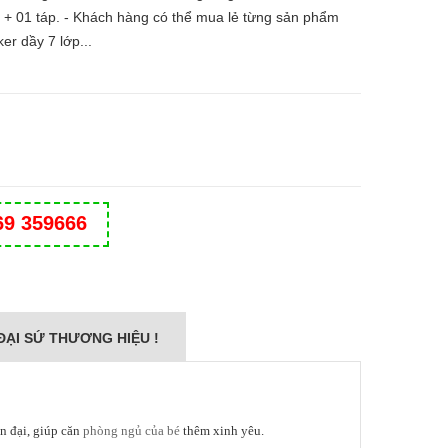
 + 01 táp. - Khách hàng có thể mua lẻ từng sản phẩm
er dầy 7 lớp...
69 359666
ĐẠI SỨ THƯƠNG HIỆU !
n đại, giúp căn
phòng ngủ của bé
thêm xinh yêu.