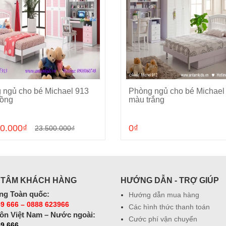
 ngủ cho bé Michael 913
Phòng ngủ cho bé Michael
Cho vào giỏ hàng
Cho vào giỏ hàng
ồng
màu trắng
0.000₫
0₫
23.500.000₫
 TÂM KHÁCH HÀNG
HƯỚNG DẪN - TRỢ GIÚP
ng Toàn quốc:
Hướng dẫn mua hàng
9 666 – 0888 623966
Các hình thức thanh toán
ôn Việt Nam – Nước ngoài:
Cước phí vận chuyển
59 666