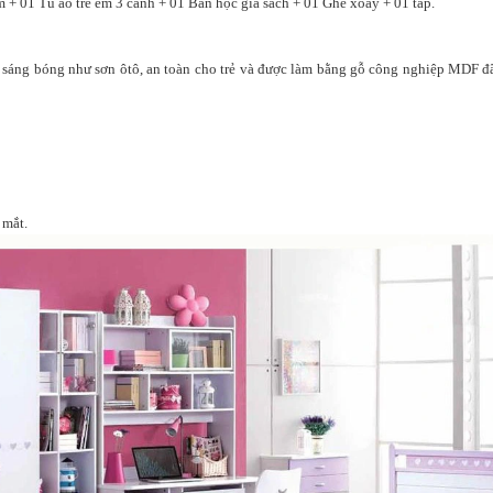
+ 01 Tủ áo trẻ em 3 cánh + 01 Bàn học giá sách + 01 Ghế xoay + 01 táp.
 sáng bóng như sơn ôtô, an toàn cho trẻ
và được làm bằng gỗ công nghiệp MDF đã
 mắt.