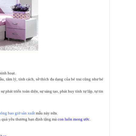
sinh hoạt.
, tâm lý, tính cách, sở thích đa dạng của bé trai cũng như bé
hát triển toàn diện, sự sáng tạo, phát huy tính tự lập, tự tin
hông bao giờ sản xuất
mẫu này nữa.
n quà yêu thương bạn định tặng mà
con luôn mong ước
.