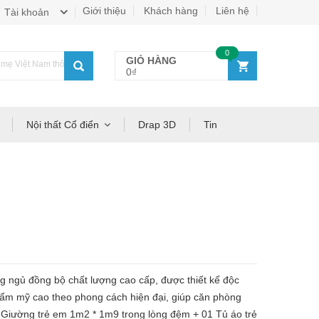
Giới thiệu
Khách hàng
Liên hệ
Tài khoản
0
GIỎ HÀNG
ẹ Việt Nam thông thái!
0₫
Nội thất Cổ điển
Drap 3D
Tin
ủ đồng bộ chất lượng cao cấp, được thiết kế độc
thẩm mỹ cao theo phong cách hiện đại, giúp căn phòng
 Giường trẻ em 1m2 * 1m9 trong lòng đệm + 01 Tủ áo trẻ