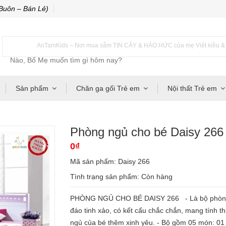
Buôn – Bán Lẻ)
AnTamKids – Nơi mua sắm TIN CẬY & HÁO HỨC của mẹ Việt kiều & m
Sản phẩm
Chăn ga gối Trẻ em
Nội thất Trẻ em
Phòng ngủ cho bé Daisy 266
0₫
Mã sản phẩm: Daisy 266
Tình trạng sản phẩm:
Còn hàng
PHÒNG NGỦ CHO BÉ DAISY 266 - Là bộ phòng ng
đáo tinh xảo, có kết cấu chắc chắn, mang tính 
ngủ của bé thêm xinh yêu. - Bộ gồm 05 món: 01