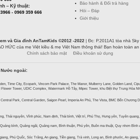
Bảo hành & Đổi trả hàng
nh – Kỹ thuật:
Hỏi – Đáp
3966 - 0969 359 666
Giới thiệu
ẻ em và Gia đình AnTamKids ©2012 -2022
| Đc: P.2011A1 tòa nhà Sky
ỨC của mẹ Việt kiều & mẹ Việt Nam thông thái! Bạn hoàn toàn an tâ
Chính sách bảo mật
Điều khoản sử dụng
& Nước ngoài:
den, Time City, Ecopark, Vincom Park Palace, The Manor, Mulberry Lane, Golden Land, Ciputra
 Flower Tower, UDIC Complex, Watermark Hồ Tây, Mipec Tower, khu Biệt thự Trung Hòa Nh
 Central Park, Central Garden, Saigon Pearl, Imperia An Phú, The Vista, BMC Bến Chương D
ng, Thái nguyên, Vĩnh phúc, Nam định, Thái bình, Việt trì, Phú Thọ, Hưng yên, Tuyên quang, 
, Quảng bình, Quảng ngãi, Quảng nam, Bình thuận, Phú yên, Buôn ma thuật, Quy nhơn Bình đ
 giang, Phú Quốc, Sóc Trăng, An giang, Tiền giang, Trà vinh, Long an, Bình phước, An giang,