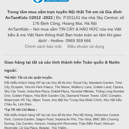
Trung tâm mua sắm trực tuyến Nội thất Trẻ em và Gia đình
AnTamKids ©2012 -2022
| Đc: P.2011A1 tòa nhà Sky Central, số
176 Định Công, Hoàng Mai, Hà Nội
AnTamKids – Nơi mua sắm TIN CẬY & HÁO HỨC của mẹ Việt
kiều & mẹ Việt Nam thông thái! Bạn hoàn toàn an tâm khi giao
dịch! - Hotline: 0969 359 666
Chính sách bảo mật
Điều khoản sử dụng
Giao hàng tại tất cả các tỉnh thành trên Toàn quốc & Nước
ngoài:
*Hà Nội: Tất cả các quận huyện.
Rất nhiều khách hàng VIP tại các khu đô thị như: Royal City, Mandarin Garden, Time
City, Ecopark, Vincom Park Palace, The Manor, Mulberry Lane, Golden Land, Ciputra,
Sky City Tower, Indochina Plaza, Dolphil Plaza, Hynndai Hillstate, Thăng Long Number
One, Golden Palace, Hòa Bình Garden City, Diamand Flower Tower, UDIC Complex,
Watermark Hồ Tây, Mipec Tower, khu Biệt thự Trung Hòa Nhân Chính, Khu Việt kiều
Châu Âu, Linh Đàm…
*Tại TP. Hồ Chí Minh :
Rất nhiều khách hàng VIP tại các khu đô thị như: Phú Mỹ Hưng, Vinhomes Central
Park, Central Garden, Saigon Pearl, Imperia An Phú, The Vista, BMC Bến Chương
Dương, City Garden, Horizon, Hoàng Anh Riverview, Thảo Điền Pearl, HimLam
Riverside, Lữ Gia Plaza, Botanic, Thủ Thiêm…