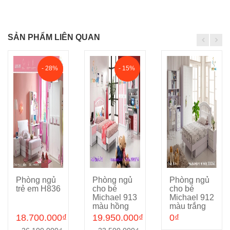
SẢN PHẨM LIÊN QUAN
- 28%
- 15%
Phòng ngủ
Phòng ngủ
Phòng ngủ
Cho vào giỏ hàng
Cho vào giỏ hàng
Cho vào giỏ hàng
trẻ em H836
cho bé
cho bé
Michael 913
Michael 912
màu hồng
màu trắng
18.700.000₫
19.950.000₫
0₫