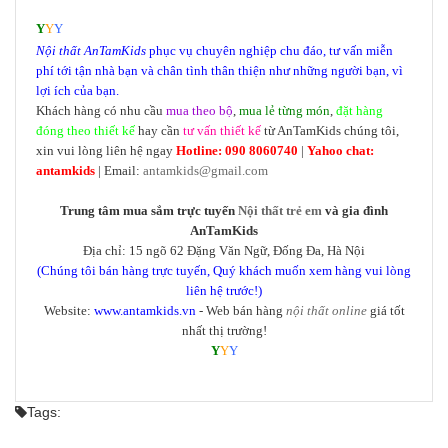
Y
Y
Y
Nội thất
AnTamKids
phục vụ chuyên nghiệp chu đáo, tư vấn miễn
phí tới tận nhà bạn và chân tình thân thiện như những người bạn, vì
lợi ích của bạn.
Khách hàng có nhu cầu
mua theo bộ
,
mua lẻ từng món
,
đặt hàng
đóng theo thiết kế
hay cần
tư vấn thiết kế
từ AnTamKids chúng tôi,
xin vui lòng liên hệ ngay
Hotline: 090 8060740
|
Yahoo chat:
antamkids
| Email:
antamkids@gmail.com
Trung tâm mua sắm trực tuyến
Nội thất trẻ em
và gia đình
AnTamKids
Địa chỉ: 15 ngõ 62 Đặng Văn Ngữ, Đống Đa, Hà Nội
(Chúng tôi bán hàng trực tuyến, Quý khách muốn xem hàng vui lòng
liên hệ trước!)
Website:
www.antamkids.vn
- Web bán hàng
nội thất online
giá tốt
nhất thị trường!
Y
Y
Y
Tags: