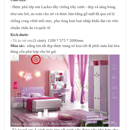
- Được phủ lớp sơn Lacker dầy chống trầy xước - đẹp và sáng bóng
như sơn ôtô, an toàn cho trẻ
và được làm bằng gỗ mdf đã qua xử lý
chống cong vênh mối mọt
,
phụ tùng kim loại nhập khẩu đạt các tiêu
chuẩn châu âu và quốc tế.
Kích thước
:
-
Tủ áo trẻ em
(3 cánh): 1200 * 575 * 2000mm
Màu sắc:
trắng tím rất đẹp được trang trí họa tiết & phối màu hài hòa
đáng yêu phù hợp cho bé gái.