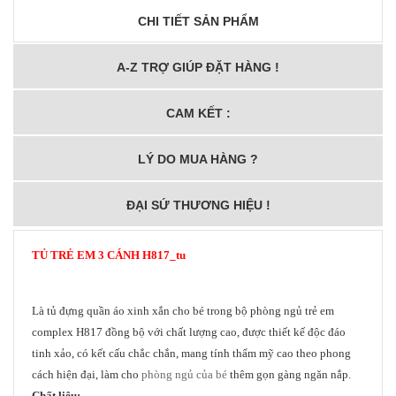
CHI TIẾT SẢN PHẨM
A-Z TRỢ GIÚP ĐẶT HÀNG !
CAM KẾT :
LÝ DO MUA HÀNG ?
ĐẠI SỨ THƯƠNG HIỆU !
TỦ T
RẺ EM
3 CÁNH
H817_tu
Là tủ đựng quần áo xinh xắn cho bé trong bộ phòng ngủ trẻ em
complex H817 đồng bộ với chất lượng cao, được thiết kế độc đáo
tinh xảo, có kết cấu chắc chắn, mang tính thẩm mỹ cao theo phong
cách hiện đại, làm cho
phòng ngủ của bé
thêm gọn gàng ngăn nắp.
Chất liệu: