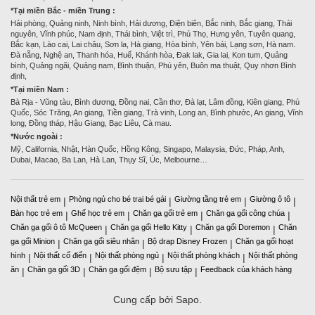
*Tại miền Bắc - miền Trung :
Hải phòng, Quảng ninh, Ninh bình, Hải dương, Điện biên, Bắc ninh, Bắc giang, Thái
nguyên, Vĩnh phúc, Nam định, Thái bình, Việt trì, Phú Thọ, Hưng yên, Tuyên quang,
Bắc kạn, Lào cai, Lai châu, Sơn la, Hà giang, Hòa bình, Yên bái, Lạng sơn, Hà nam.
Đà nẵng, Nghệ an, Thanh hóa, Huế, Khánh hòa, Đak lak, Gia lai, Kon tum, Quảng
bình, Quảng ngãi, Quảng nam, Bình thuận, Phú yên, Buôn ma thuật, Quy nhơn Bình
định,
*Tại miền Nam :
Bà Rịa - Vũng tàu, Bình dương, Đồng nai, Cần thơ, Đà lạt, Lâm đồng, Kiên giang, Phú
Quốc, Sóc Trăng, An giang, Tiền giang, Trà vinh, Long an, Bình phước, An giang, Vĩnh
long, Đồng tháp, Hậu Giang, Bạc Liêu, Cà mau.
*Nước ngoài :
Mỹ, California, Nhật, Hàn Quốc, Hồng Kông, Singapo, Malaysia, Đức, Pháp, Anh,
Dubai, Macao, Ba Lan, Hà Lan, Thụy Sĩ, Úc, Melbourne…
Nội thất trẻ em
Phòng ngủ cho bé trai bé gái
Giường tầng trẻ em
Giường ô tô
|
|
|
|
Bàn học trẻ em
Ghế học trẻ em
Chăn ga gối trẻ em
Chăn ga gối công chúa
|
|
|
|
Chăn ga gối ô tô McQueen
Chăn ga gối Hello Kitty
Chăn ga gối Doremon
Chăn
|
|
|
ga gối Minion
Chăn ga gối siêu nhân
Bộ drap Disney Frozen
Chăn ga gối hoạt
|
|
|
hình
Nội thất cổ điển
Nội thất phòng ngủ
Nội thất phòng khách
Nội thất phòng
|
|
|
|
ăn
Chăn ga gối 3D
Chăn ga gối đệm
Bộ sưu tập
Feedback của khách hàng
|
|
|
|
Cung cấp bởi Sapo.