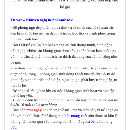
Tủ áo trẻ em 3 cánh màu tím rất xinh xắn đáng yêu phù hợp cho
bé gái
Tư vấn – Khuyến nghị từ AnTamKids:
- Bộ phòng ngủ đẹp phù hợp cá tính và sở thích của bé từ màu sắc
đến hình thức tạo nên sự đam mê trong học tập và hạnh phúc trong
vui chơi sinh hoạt.
- Nội thất trẻ em AnTamKids mang cá tính thông minh, sinh động,
tiện dụng, chiều sâu không gian được tối ưu đến hoàn hảo phù hợp
với nhu cầu, tâm lý, tính cách, sở thích đa dạng của bé trai cũng như
bé gái.
- Có được bộ phòng ngủ riêng đẹp từ AnTamKids, Bé yêu của bạn sẽ
được sống trong 1 không gian sinh động thoải mái dễ chịu & từ đó
khơi dậy sự phát triển toàn diện, sự sáng tạo, phát huy tính tự lập, tự
tin của bé.
- Bé cũng sẽ rất tự hào khi có một không gian sinh hoạt và học tập
thật đáng yêu.
- Tủ áo 3 cánh trong bộ phòng ngủ xinh xắn này dành cho bé gái từ
3 đến 16 tuổi thích màu hồng.
- Bạn nên
mua ngay
khi đã ưng về mẫu mã và màu sắc, vì nếu bạn đã
nói với bé thì chắc là bé đang
háo hức mong chờ
sớm được sở hữu &
trải nghiệm món quà yêu thương bạn định tặng mà
bé luôn mong
ước
.