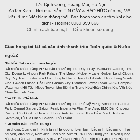
176 Định Công, Hoàng Mai, Hà Nội
AnTamKids – Nơi mua sắm TIN CẬY & HÁO HỨC của mẹ Việt
kiều & mẹ Việt Nam thông thái! Bạn hoàn toàn an tâm khi giao
dịch! - Hotline: 0969 359 666
Chính sách bảo mật
Điều khoản sử dụng
Giao hàng tại tất cả các tỉnh thành trên Toàn quốc & Nước
ngoài:
*Hà Nội: Tất cả các quận huyện.
Rất nhiều khách hàng VIP tại các khu đô thị như: Royal City, Mandarin Garden, Time
City, Ecopark, Vincom Park Palace, The Manor, Mulberry Lane, Golden Land, Ciputra,
Sky City Tower, Indochina Plaza, Dolphil Plaza, Hynndai Hillstate, Thăng Long Number
One, Golden Palace, Hòa Bình Garden City, Diamand Flower Tower, UDIC Complex,
Watermark Hồ Tây, Mipec Tower, khu Biệt thự Trung Hòa Nhân Chính, Khu Việt kiều
Châu Âu, Linh Đàm…
*Tại TP. Hồ Chí Minh :
Rất nhiều khách hàng VIP tại các khu đô thị như: Phú Mỹ Hưng, Vinhomes Central
Park, Central Garden, Saigon Pearl, Imperia An Phú, The Vista, BMC Bến Chương
Dương, City Garden, Horizon, Hoàng Anh Riverview, Thảo Điền Pearl, HimLam
Riverside, Lữ Gia Plaza, Botanic, Thủ Thiêm…
*Tại miền Bắc - miền Trung :
Hải phòng, Quảng ninh, Ninh bình, Hải dương, Điện biên, Bắc ninh, Bắc giang, Thái
nguyên, Vĩnh phúc, Nam định, Thái bình, Việt trì, Phú Thọ, Hưng yên, Tuyên quang,
Bắc kạn, Lào cai, Lai châu, Sơn la, Hà giang, Hòa bình, Yên bái, Lạng sơn, Hà nam.