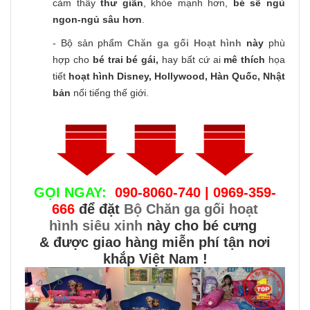
cảm thấy
thư giãn
, khỏe mạnh hơn,
bé sẽ ngủ
ngon-ngủ sâu hơn
.
- Bộ sản phẩm
Chăn ga gối Hoạt hình
này
phù
hợp cho
bé trai bé gái,
hay bất cứ ai
mê thích
họa
tiết
hoạt hình Disney, Hollywood, Hàn Quốc, Nhật
bản
nổi tiếng thế giới.
GỌI NGAY:
090-8060-740 | 0969-359-
666
để đặt
Bộ Chăn ga gối hoạt
hình siêu xinh
này cho bé cưng
& được giao hàng miễn phí tận nơi
khắp Việt Nam !