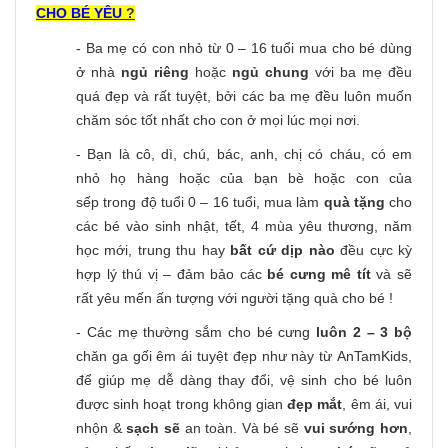
CHO BÉ YÊU
?
- Ba mẹ có con nhỏ từ 0 – 16 tuổi mua cho bé dùng
ở nhà
ngủ riêng
hoặc
ngủ chung
với ba mẹ đều
quá đẹp và rất tuyệt, bởi các ba mẹ đều luôn muốn
chăm sóc tốt nhất cho con ở mọi lúc mọi nơi.
- Bạn là cô, dì, chú, bác, anh, chị có cháu, có em
nhỏ họ hàng hoặc của bạn bè hoặc con của
sếp trong độ tuổi 0 – 16 tuổi, mua làm
quà tặng
cho
các bé vào sinh nhật, tết, 4 mùa yêu thương, năm
học mới, trung thu hay
bất cứ dịp nào
đều cực kỳ
hợp lý thú vị – đảm bảo các
bé cưng mê tít
và sẽ
rất yêu mến ấn tượng với người tặng quà cho bé !
- Các mẹ thường sắm cho bé cưng
luôn 2 – 3 bộ
chăn ga gối êm ái tuyệt đẹp như này từ AnTamKids,
để giúp mẹ dễ dàng thay đổi, vệ sinh cho bé luôn
được sinh hoạt trong không gian
đẹp mắt
, êm ái, vui
nhộn &
sạch sẽ
an toàn. Và bé sẽ
vui sướng hơn
,