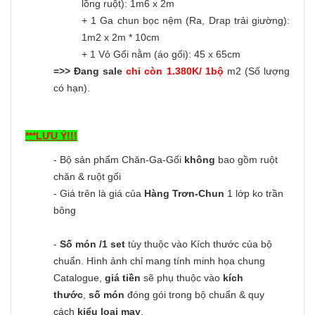
lồng ruột): 1m6 x 2m
+ 1 Ga chun bọc nệm (Ra, Drap trải giường):
1m2 x 2m * 10cm
+ 1 Vỏ Gối nằm (áo gối): 45 x 65cm
=>> Đang sale
chỉ còn 1.380K/ 1bộ
m2 (Số lượng
có hạn).
***LƯU Ý!!!
- Bộ sản phẩm Chăn-Ga-Gối
không
bao gồm ruột
chăn & ruột gối
- Giá trên là giá của
Hàng Trơn-Chun
1 lớp ko trần
bông
-
Số món /1 set
tùy thuộc vào Kích thước của bộ
chuẩn. Hình ảnh chỉ mang tính minh họa chung
Catalogue,
giá tiền
sẽ phụ thuộc vào
kích
thước
,
số món
đóng gói trong bộ chuẩn & quy
cách
kiểu loại may
.