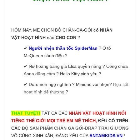
HÔM NAY, MẸ CHỌN BỘ CHĂN-GA-GỐI
có NHÂN
VẬT HOẠT HÌNH
nào
CHO CON
?
✔
Người nhện thần tốc SpiderMan
? Ô tô
McQueen sành điệu ?
✔ Nữ hoàng băng giá Elsa quyền năng ? Công chúa
Anna dũng cảm ? Hello Kitty xinh yêu ?
✔ Doremon ngộ nghĩnh ? Minions vui nhộn?
Họa tiết
hoạt hình dễ thương
?
THẬT TUYỆT!
TẤT CẢ CÁC
NHÂN VẬT HOẠT HÌNH NỔI
TIẾNG THẾ GIỚI MỌI TRẺ EM MÊ THÍCH,
ĐỀU
CÓ TRÊN
CÁC
BỘ SẢN PHẨM CHĂN GA GỐI-DRAP TRẢI GIƯỜNG
VÔ CÙNG XINH XẮN, ĐÁNG YÊU CỦA
ANTAMKIDS.VN
!