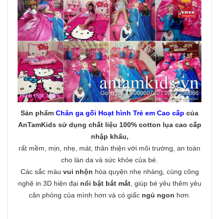
Sản phẩm
Chăn ga gối Hoạt hình Trẻ em Cao cấp
của
AnTamKids
sử dụng chất liệu 100% cotton lụa cao cấp
nhập khẩu
,
rất mềm, mịn, nhẹ, mát, thân thiện với môi trường, an toàn
cho làn da và sức khỏe của bé.
Các sắc màu
vui nhộn
hòa quyện nhẹ nhàng, cùng công
nghệ in 3D hiện đại
nổi bật bắt mắt
, giúp bé yêu thêm yêu
căn phòng của mình hơn và có giấc
ngủ ngon
hơn.