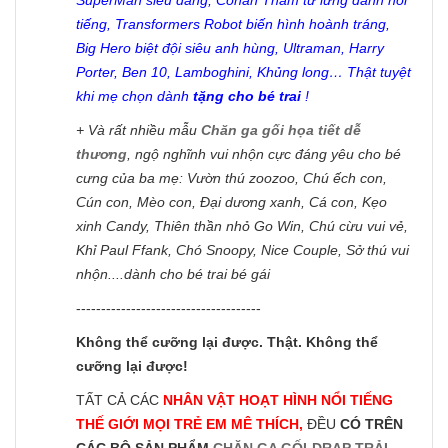
tiếng, Transformers Robot biến hình hoành tráng,
Big Hero biệt đội siêu anh hùng, Ultraman, Harry
Porter, Ben 10, Lamboghini, Khủng long… Thật tuyệt
khi mẹ chọn dành
tặng cho bé trai
!
+ Và rất nhiều mẫu
Chăn ga gối họa tiết dễ
thương
, ngộ nghĩnh vui nhộn cực đáng yêu cho bé
cưng của ba mẹ: Vườn thú zoozoo, Chú ếch con,
Cún con, Mèo con, Đại dương xanh, Cá con, Kẹo
xinh Candy, Thiên thần nhỏ Go Win, Chú cừu vui vẻ,
Khỉ Paul Ffank, Chó Snoopy, Nice Couple, Sở thú vui
nhộn....dành cho bé trai bé gái
-------------------------------------
Không thể cưỡng lại được. Thật. Không thể
cưỡng lại được!
TẤT CẢ CÁC
NHÂN VẬT HOẠT HÌNH NỔI TIẾNG
THẾ GIỚI MỌI TRẺ EM MÊ THÍCH,
ĐỀU
CÓ TRÊN
CÁC BỘ SẢN PHẨM
CHĂN GA GỐI-DRAP TRẢI