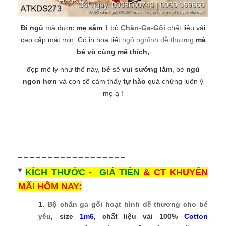
Đi ngủ
mà được
mẹ sắm
1 bộ
Chăn-Ga-Gối
chất liệu vải
cao cấp mát mịn. Có in họa tiết
ngộ nghĩnh dễ thương
mà
bé vô cùng mê thích,
đẹp mê ly như thế này,
bé
sẽ
vui sướng lắm
, bé
ngủ
ngon hơn
và con sẽ cảm thấy
tự hào
quá chừng luôn ý
mẹ ạ !
_ _ _ _ _ _ _ _ _ _ _ _ _ _ _ _ _ _
*
KÍCH THƯỚC - GIÁ TIỀN
& CT KHUYẾN
MÃI HÔM NAY:
1.
Bộ chăn ga gối hoạt hình dễ thương
cho bé
yêu
, size
1m6
, chất liệu vải 100%
Cotton