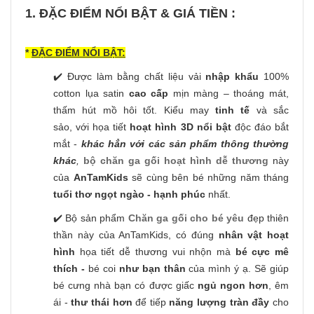
1. ĐẶC ĐIỂM NỔI BẬT & GIÁ TIỀN :
*
ĐẶC ĐIỂM NỔI BẬT:
✔️ Được làm bằng chất liệu vải
nhập khẩu
100%
cotton lụa satin
cao cấp
mịn màng – thoáng mát,
thấm hút mồ hôi tốt. Kiểu may
tinh tế
và sắc
sảo, với họa tiết
hoạt hình 3D nổi bật
độc đáo bắt
mắt -
khác hẳn với các sản phẩm thông thường
khác
,
bộ chăn ga gối hoạt hình dễ thương
này
của
AnTamKids
sẽ cùng bên bé những năm tháng
tuổi thơ ngọt ngào - hạnh phúc
nhất.
✔️ Bộ sản phẩm
Chăn ga gối cho bé yêu
đẹp thiên
thần này của AnTamKids, có đúng
nhân vật hoạt
hình
họa tiết dễ thương vui nhộn
mà
bé cực mê
thích -
bé coi
như bạn thân
của mình ý ạ. Sẽ giúp
bé cưng nhà bạn có được giấc
ngủ ngon hơn
, êm
ái -
thư thái hơn
để tiếp
năng lượng tràn đầy
cho