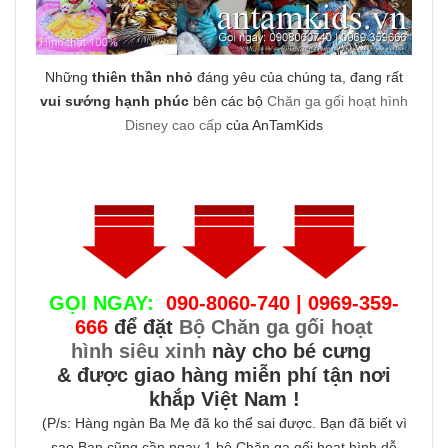
Những
thiên thần nhỏ
đáng yêu của chúng ta, đang rất
vui sướng hạnh phúc
bên các bộ
Chăn ga gối hoạt hình
Disney cao cấp
của AnTamKids
GỌI NGAY:
090-8060-740 | 0969-359-
666
để đặt
Bộ Chăn ga gối hoạt
hình siêu xinh
này cho bé cưng
& được giao hàng miễn phí tận nơi
khắp Việt Nam !
(P/s: Hàng ngàn Ba Mẹ đã ko thể sai được. Bạn đã biết vì
sao Bạn cũng cần ngay 1 bộ Chăn ga gối hoạt hình dễ