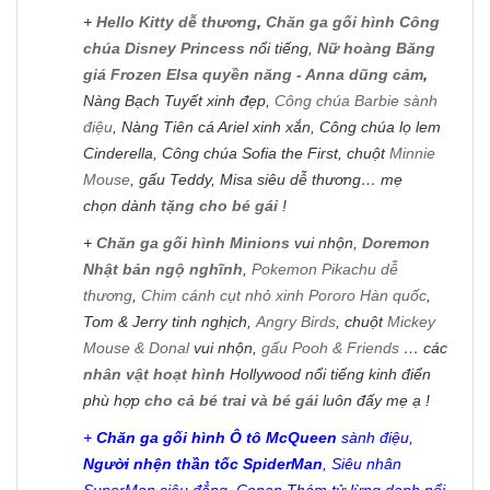
+
Hello Kitty dễ thương
,
Chăn ga gối hình Công
chúa Disney Princess
nổi tiếng,
Nữ hoàng Băng
giá Frozen Elsa quyền năng - Anna dũng cảm
,
Nàng Bạch Tuyết xinh đẹp,
Công chúa Barbie sành
điệu
, Nàng Tiên cá Ariel xinh xắn, Công chúa lọ lem
Cinderella, Công chúa Sofia the First, chuột
Minnie
Mouse
, gấu Teddy, Misa siêu dễ thương… mẹ
chọn dành
tặng cho bé gái
!
+
Chăn ga gối hình Minions
vui nhộn,
Doremon
Nhật bản ngộ nghĩnh
,
Pokemon Pikachu dễ
thương
,
Chim cánh cụt nhỏ xinh Pororo Hàn quốc
,
Tom & Jerry tinh nghịch,
Angry Birds
, chuột
Mickey
Mouse & Donal
vui nhộn,
gấu Pooh & Friends
… các
nhân vật hoạt hình
Hollywood nổi tiếng kinh điển
phù hợp
cho cả bé trai và bé gái
luôn đấy mẹ ạ !
+
Chăn ga gối hình Ô tô McQueen
sành điệu,
Người nhện thần tốc SpiderMan
, Siêu nhân
SuperMan siêu đẳng, Conan Thám tử lừng danh nổi