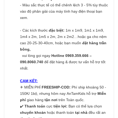
- Màu sắc thực tế có thể chênh lệch 3 - 5% tùy thuộc
vào độ phân giải của máy tính hay điện thoại bạn
xem.
- Các kích thước
đặc biệt:
1m x 1m9, 1m1 x 1m9,
1m4 x 2m, 1m5 x 2m, 2m x 2m2…hoặc ga cho nệm
cao 20-25-30-40cm, hoặc bạn muốn
đặt hàng trần
bông,
vui lòng gọi ngay
Hotline 0969.359.666 –
090.8060.740
để đặt hàng & được tư vấn hỗ trợ tốt
nhất.
CAM KẾT:
✈
MIỄN PHÍ
FREESHIP-COD:
Phí ship khoảng 50 -
150K/ 1bộ, nhưng hôm nay AnTamKids hỗ trợ
Miễn
phí
giao hàng
tận nơi
trên Toàn quốc.
✔️
Thanh toán
cực
tiện lợi:
Bạn có thể lựa chọn
chuyển khoản
hoặc thanh toán
tại nhà
đều rất an