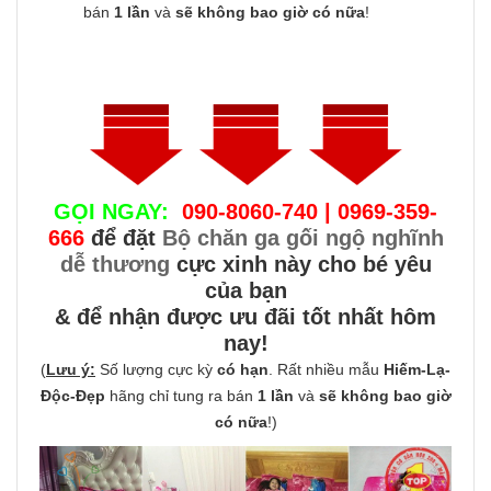
bán
1 lần
và
sẽ không bao giờ có nữa
!
GỌI NGAY:
090-8060-740 | 0969-359-
666
để đặt
Bộ chăn ga gối ngộ nghĩnh
dễ thương
cực xinh này cho bé yêu
của bạn
& để nhận được ưu đãi tốt nhất hôm
nay!
(
Lưu ý:
Số lượng cực kỳ
có hạn
. Rất nhiều mẫu
Hiếm-Lạ-
Độc-Đẹp
hãng chỉ tung ra bán
1 lần
và
sẽ không bao giờ
có nữa
!)