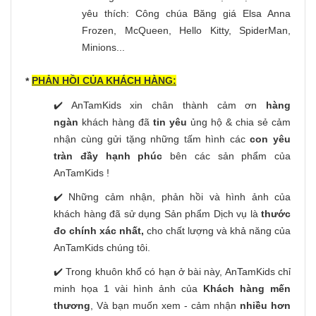
yêu thích: Công chúa Băng giá Elsa Anna
Frozen, McQueen, Hello Kitty, SpiderMan,
Minions...
PHẢN HỒI CỦA KHÁCH HÀNG:
*
✔️ AnTamKids xin chân thành cảm ơn
hàng
ngàn
khách hàng đã
tin yêu
ủng hộ & chia sẻ cảm
nhận cùng gửi tặng những tấm hình các
con yêu
tràn đầy hạnh phúc
bên các sản phẩm của
AnTamKids !
✔️ Những cảm nhận, phản hồi và hình ảnh của
khách hàng đã sử dụng Sản phẩm Dịch vụ là
thước
đo chính xác nhất,
cho chất lượng và khả năng của
AnTamKids chúng tôi.
✔️ Trong khuôn khổ có hạn ở bài này, AnTamKids chỉ
minh họa 1 vài hình ảnh của
Khách hàng mến
thương
, Và bạn muốn xem - cảm nhận
nhiều hơn