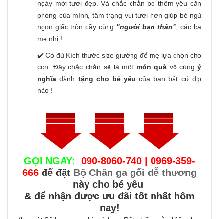
ngày mới tươi đẹp. Và chắc chắn bé thêm yêu căn
phòng của mình, tâm trạng vui tươi hơn giúp bé ngủ
ngon giấc tròn đầy cùng
"người bạn thân"
, các ba
mẹ nhỉ !
✔️ Có đủ Kích thước size giường để mẹ lựa chọn cho
con. Đây chắc chắn sẽ là một
món quà
vô cùng
ý
nghĩa
dành
tặng cho bé yêu
của bạn bất cứ dịp
nào !
GỌI NGAY:
090-8060-740 | 0969-359-
666
để đặt
Bộ Chăn ga gối dễ thương
này cho bé yêu
& để nhận được ưu đãi tốt nhất hôm
nay!