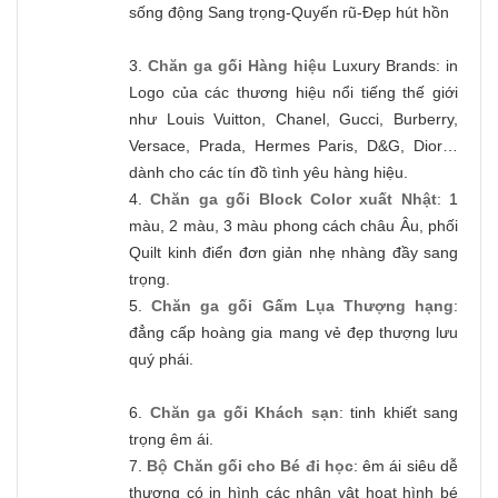
sống động Sang trọng-Quyến rũ-Đẹp hút hồn
3.
Chăn ga gối Hàng hiệu
Luxury Brands: in
Logo của các thương hiệu nổi tiếng thế giới
như Louis Vuitton, Chanel, Gucci, Burberry,
Versace, Prada, Hermes Paris, D&G, Dior…
dành cho các tín đồ tình yêu hàng hiệu.
4.
Chăn ga gối Block Color xuất Nhật
: 1
màu, 2 màu, 3 màu phong cách châu Âu, phối
Quilt kinh điển đơn giản nhẹ nhàng đầy sang
trọng.
5.
Chăn ga gối Gấm Lụa Thượng hạng
:
đẳng cấp hoàng gia mang vẻ đẹp thượng lưu
quý phái.
6.
Chăn ga gối Khách sạn
: tinh khiết sang
trọng êm ái.
7.
Bộ Chăn gối cho Bé đi học
: êm ái siêu dễ
thương có in hình các nhân vật hoạt hình bé