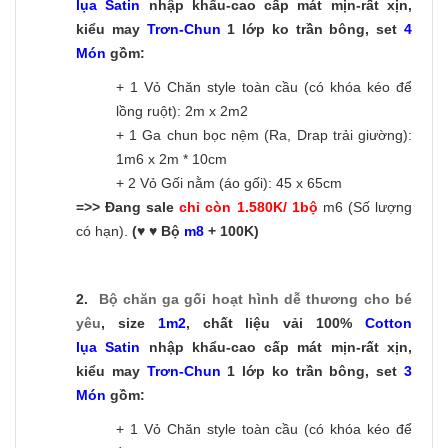
lụa Satin
nhập khẩu-cao cấp mát mịn-rất xịn,
kiểu may
Trơn-C
hun
1 lớp ko trần bông, set
4
Món
gồm:
+ 1 Vỏ Chăn style toàn cầu (có khóa kéo để
lồng ruột): 2m x 2m2
+ 1 Ga chun bọc nệm (Ra, Drap trải giường):
1m6 x 2m * 10cm
+ 2 Vỏ Gối nằm (áo gối): 45 x 65cm
=>> Đang sale
chỉ còn 1.580K/ 1bộ
m6 (Số lượng
có hạn).
(♥ ♥ Bộ
m8
+ 100K)
2.
Bộ chăn ga gối hoạt hình dễ thương
cho bé
yêu
, size
1m2
, chất liệu vải 100%
Cotton
lụa Satin
nhập khẩu-cao cấp mát mịn-rất xịn,
kiểu may
Trơn-C
hun
1 lớp ko trần bông, set
3
Món
gồm:
+ 1 Vỏ Chăn style toàn cầu (có khóa kéo để