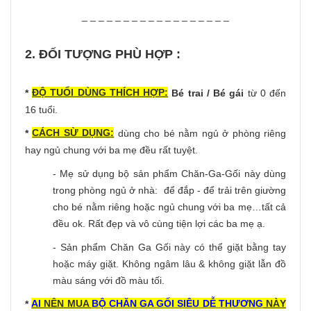
_ _ _ _ _ _ _ _ _ _ _ _ _ _ _ _ _ _
2. ĐỐI TƯỢNG PHÙ HỢP :
ĐỘ TUỔI DÙNG THÍCH HỢP:
*
Bé trai / Bé gái
từ 0 đến
16 tuổi.
CÁCH SỪ DỤNG:
*
dùng cho bé nằm ngủ ở phòng riêng
hay ngủ chung với ba mẹ đều rất tuyệt.
- Mẹ sử dụng bộ sản phẩm Chăn-Ga-Gối này dùng
trong phòng ngủ ở nhà: để đắp - để trải trên giường
cho bé nằm riêng hoặc ngủ chung với ba mẹ…tất cả
đều ok. Rất đẹp và vô cùng tiện lợi các ba mẹ ạ.
- Sản phẩm Chăn Ga Gối này có thể giặt bằng tay
hoặc máy giặt. Không ngâm lâu & không giặt lẫn đồ
màu sáng với đồ màu tối.
AI
NÊN MUA
BỘ CHĂN GA GỐI
SIÊU DỄ THƯƠNG
NÀY
*