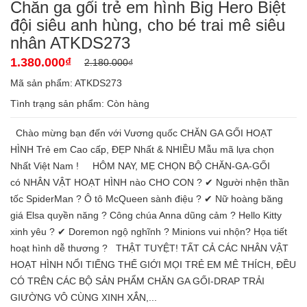
Chăn ga gối trẻ em hình Big Hero Biệt
đội siêu anh hùng, cho bé trai mê siêu
nhân ATKDS273
1.380.000₫
2.180.000₫
Mã sản phẩm: ATKDS273
Tình trạng sản phẩm:
Còn hàng
Chào mừng bạn đến với Vương quốc CHĂN GA GỐI HOẠT
HÌNH Trẻ em Cao cấp, ĐẸP Nhất & NHIỀU Mẫu mã lựa chọn
Nhất Việt Nam ! HÔM NAY, MẸ CHỌN BỘ CHĂN-GA-GỐI
có NHÂN VẬT HOẠT HÌNH nào CHO CON ? ✔ Người nhện thần
tốc SpiderMan ? Ô tô McQueen sành điệu ? ✔ Nữ hoàng băng
giá Elsa quyền năng ? Công chúa Anna dũng cảm ? Hello Kitty
xinh yêu ? ✔ Doremon ngộ nghĩnh ? Minions vui nhộn? Họa tiết
hoạt hình dễ thương ? THẬT TUYỆT! TẤT CẢ CÁC NHÂN VẬT
HOẠT HÌNH NỔI TIẾNG THẾ GIỚI MỌI TRẺ EM MÊ THÍCH, ĐỀU
CÓ TRÊN CÁC BỘ SẢN PHẨM CHĂN GA GỐI-DRAP TRẢI
GIƯỜNG VÔ CÙNG XINH XẮN,...