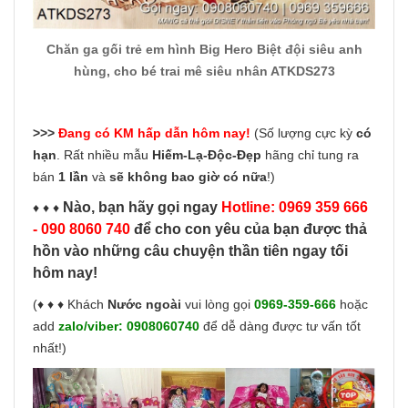
Chăn ga gối trẻ em hình Big Hero Biệt đội siêu anh
hùng, cho bé trai mê siêu nhân ATKDS273
>>>
Đang có KM hấp dẫn hôm nay!
(Số lượng cực kỳ
có
hạn
. Rất nhiều mẫu
Hiếm-Lạ-Độc-Đẹp
hãng chỉ tung ra
bán
1 lần
và
sẽ không bao giờ có nữa
!)
Nào, bạn hãy gọi ngay
Hotline: 0969 359 666
♦ ♦ ♦
- 090 8060 740
để cho con yêu của bạn được thả
hồn vào những câu chuyện thần tiên ngay tối
hôm nay!
(♦ ♦ ♦ Khách
Nước ngoài
vui lòng gọi
0969-359-666
hoặc
add
zalo/viber:
0908060740
để dễ dàng được tư vấn tốt
nhất!)