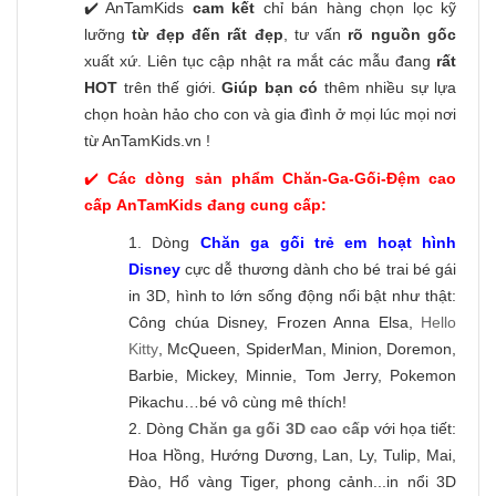
✔️ AnTamKids
cam kết
chỉ bán hàng chọn lọc kỹ
lưỡng
từ đẹp đến rất đẹp
, tư vấn
rõ nguồn gốc
xuất xứ. Liên tục cập nhật ra mắt các mẫu đang
rất
HOT
trên thế giới.
Giúp bạn có
thêm nhiều sự lựa
chọn hoàn hảo cho con và gia đình ở mọi lúc mọi nơi
từ AnTamKids.vn !
✔️
Các dòng sản phẩm Chăn-Ga-Gối-Đệm cao
cấp AnTamKids đang cung cấp:
1. Dòng
Chăn ga gối trẻ em hoạt hình
Disney
cực dễ thương dành cho bé trai bé gái
in 3D, hình to lớn sống động nổi bật như thật:
Công chúa Disney, Frozen Anna Elsa,
Hello
Kitty
, McQueen, SpiderMan, Minion, Doremon,
Barbie, Mickey, Minnie, Tom Jerry, Pokemon
Pikachu…bé vô cùng mê thích!
2. Dòng
Chăn ga gối 3D cao cấp
với họa tiết:
Hoa Hồng, Hướng Dương, Lan, Ly, Tulip, Mai,
Đào, Hổ vàng Tiger, phong cảnh...in nổi 3D