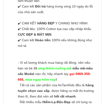
tâm-thuận tiện.
✔️ Cam kết
Đổi trả
hàng trong vòng 10 ngày do lỗi
của nhà sản xuất.
✔️ CAM KẾT
HÀNG ĐẸP
Y CHANG NHƯ HÌNH.
✔️ Chất liệu: 100% Cotton lụa-cao cấp-nhập khẩu
CỰC ĐẸP & MÁT MỊN
.
✔️ Cam kết
Hoàn tiền
100% nếu không đúng như
mô tả.
- Vì số lượng khách mua hàng rất đông, nên nếu
bạn và bé đã
ưng-thích-cuồng-mê
mẫu mã-màu
sắc Model
nào rồi, hãy nhanh tay
gọi 0969-359-
666,
mua ngay hôm nay
!
Tất cả các sản phẩm của AnTamKids đều là
hàng
tuyển chọn cao cấp
, được hãng ra mắt thị trường
theo lô, theo đợt nên sẽ
hết rất nhanh
.
Rất nhiều mẫu
Hiếm-Lạ-Độc-Đẹp
sẽ chỉ tung ra