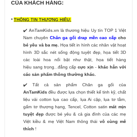
CỦA KHÁCH HÀNG:
THÔNG TIN THƯƠNG HIỆU:
*
✔️
AnTamKids.vn
là thương hiệu Uy tín TOP 1 Việt
Nam chuyên
Chăn ga gối drap mền cao cấp
cho
bé yêu và ba mẹ.
Họa tiết in hình các nhân vật hoạt
hình 3D sắc nét sống động tuyệt đẹp, họa tiết 3D
các loài hoa nổi bật như thật, họa tiết hàng
hiệu sang trọng...đẳng cấp
cực xịn
-
khác hẳn với
các sản phẩm thông thường khác.
✔️ Tất cả sản phẩm Chăn ga gối của
AnTamKids
đều được lựa chọn thiết kế tinh kỹ, chất
liệu vải cotton lụa cao cấp, lụa Ai cập, lụa tơ tằm,
gấm tơ thượng hạng, Tencel, Cotton satin
mát mịn
tuyệt đẹp
được bé yêu & cả gia đình của các mẹ
Việt kiều & mẹ Việt Nam thông thái
vô cùng mê
thích
!