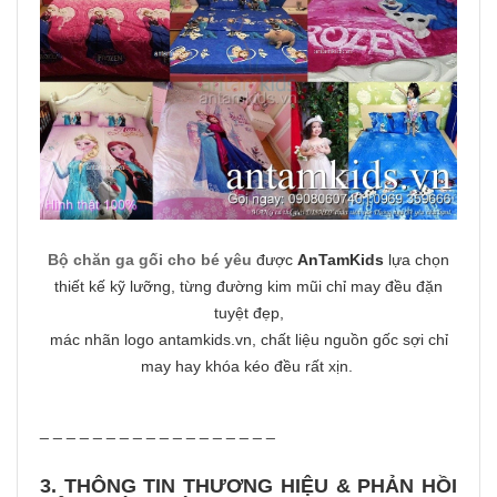
Bộ chăn ga gối cho bé yêu
được
AnTamKids
lựa chọn
thiết kế kỹ lưỡng, từng đường kim mũi chỉ may đều đặn
tuyệt đẹp,
mác nhãn logo antamkids.vn, chất liệu nguồn gốc sợi chỉ
may hay khóa kéo đều rất xịn.
_ _ _ _ _ _ _ _ _ _ _ _ _ _ _ _ _ _
3. THÔNG TIN THƯƠNG HIỆU & PHẢN HỒI