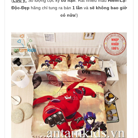
(
Lưu ý:
Số lượng cực kỳ
có hạn
. Rất nhiều mẫu
Hiếm-Lạ-
Độc-Đẹp
hãng chỉ tung ra bán
1 lần
và
sẽ không bao giờ
có nữa
!)