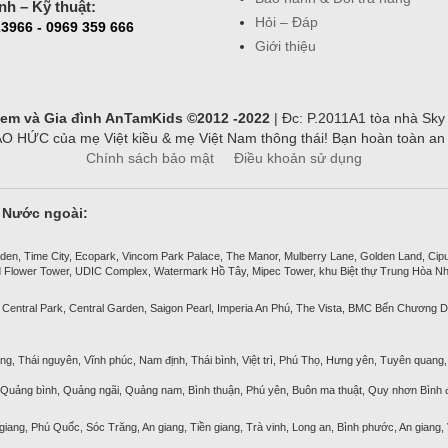
nh – Kỹ thuật:
Hỏi – Đáp
3966 - 0969 359 666
Giới thiệu
ẻ em và Gia đình AnTamKids ©2012 -2022
| Đc: P.2011A1 tòa nhà Sky
ỨC của mẹ Việt kiều & mẹ Việt Nam thông thái! Bạn hoàn toàn an tâ
Chính sách bảo mật
Điều khoản sử dụng
& Nước ngoài:
den, Time City, Ecopark, Vincom Park Palace, The Manor, Mulberry Lane, Golden Land, Ciputra
 Flower Tower, UDIC Complex, Watermark Hồ Tây, Mipec Tower, khu Biệt thự Trung Hòa Nh
 Central Park, Central Garden, Saigon Pearl, Imperia An Phú, The Vista, BMC Bến Chương D
ng, Thái nguyên, Vĩnh phúc, Nam định, Thái bình, Việt trì, Phú Thọ, Hưng yên, Tuyên quang, 
, Quảng bình, Quảng ngãi, Quảng nam, Bình thuận, Phú yên, Buôn ma thuật, Quy nhơn Bình đ
 giang, Phú Quốc, Sóc Trăng, An giang, Tiền giang, Trà vinh, Long an, Bình phước, An giang,