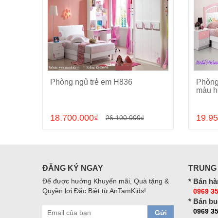
5
Phòng ngủ trẻ em H836
Phòng
Cho vào giỏ hàng
màu h
18.700.000₫
19.95
26.100.000₫
ĐĂNG KÝ NGAY
TRUNG
Để được hưởng Khuyến mãi, Quà tặng &
* Bán hà
Quyền lợi Đặc Biệt từ AnTamKids!
0969 35
* Bán bu
0969 3
Gửi