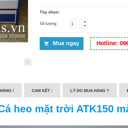
Tùy chọn:
Số lượng:
Mua ngay
Hotline: 09
 HÀNG !
CAM KẾT :
LÝ DO MUA HÀNG ?
Cá heo mặt trời ATK150 mà