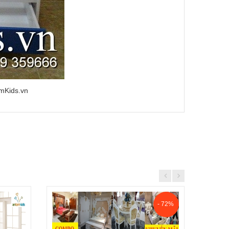
amKids.vn
- 72%