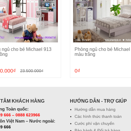
 ngủ cho bé Michael 913
Phòng ngủ cho bé Michael
Cho vào giỏ hàng
Cho vào giỏ hàng
ồng
màu trắng
0.000₫
0₫
23.500.000₫
 TÂM KHÁCH HÀNG
HƯỚNG DẪN - TRỢ GIÚP
ng Toàn quốc:
Hướng dẫn mua hàng
9 666 – 0888 623966
Các hình thức thanh toán
ôn Việt Nam – Nước ngoài:
Cước phí vận chuyển
59 666
Bảo hành & Đổi trả hàng