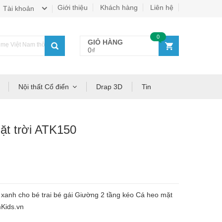
Giới thiệu
Khách hàng
Liên hệ
Tài khoản
0
GIỎ HÀNG
ẹ Việt Nam thông thái!
0₫
Nội thất Cổ điển
Drap 3D
Tin
ặt trời ATK150
xanh cho bé trai bé gái Giường 2 tầng kéo Cá heo mặt
mKids.vn