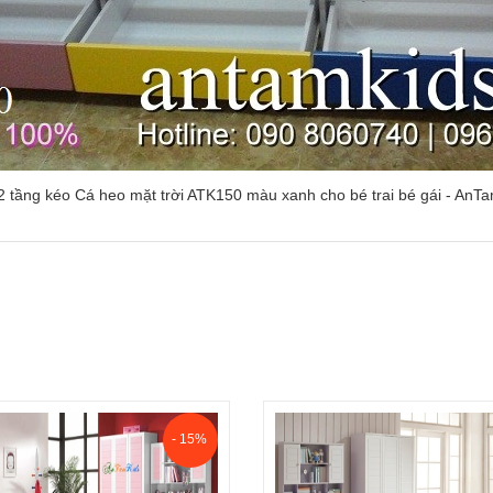
 tầng kéo Cá heo mặt trời ATK150 màu xanh cho bé trai bé gái - AnT
- 15%