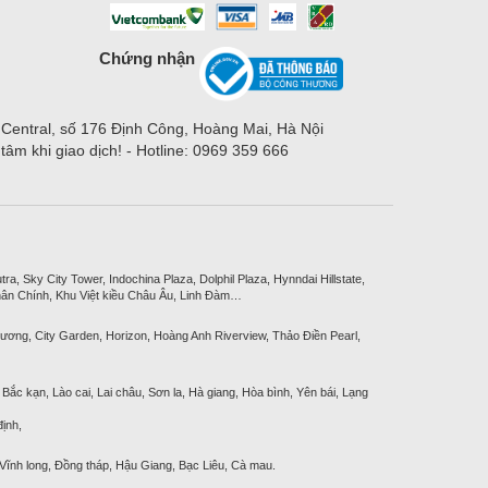
Chứng nhận
 Central, số 176 Định Công, Hoàng Mai, Hà Nội
m khi giao dịch! - Hotline: 0969 359 666
, Sky City Tower, Indochina Plaza, Dolphil Plaza, Hynndai Hillstate,
ân Chính, Khu Việt kiều Châu Âu, Linh Đàm…
ương, City Garden, Horizon, Hoàng Anh Riverview, Thảo Điền Pearl,
Bắc kạn, Lào cai, Lai châu, Sơn la, Hà giang, Hòa bình, Yên bái, Lạng
ịnh,
 Vĩnh long, Đồng tháp, Hậu Giang, Bạc Liêu, Cà mau.