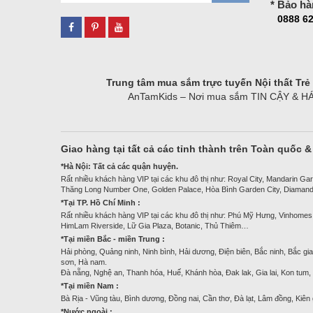
* Bảo hà
0888 62
Trung tâm mua sắm trực tuyến Nội thất Tr
AnTamKids – Nơi mua sắm TIN CẬY & HÁO H
Giao hàng tại tất cả các tỉnh thành trên Toàn quốc 
*Hà Nội: Tất cả các quận huyện.
Rất nhiều khách hàng VIP tại các khu đô thị như: Royal City, Mandarin Gar
Thăng Long Number One, Golden Palace, Hòa Bình Garden City, Diamand
*Tại TP. Hồ Chí Minh :
Rất nhiều khách hàng VIP tại các khu đô thị như: Phú Mỹ Hưng, Vinhomes
HimLam Riverside, Lữ Gia Plaza, Botanic, Thủ Thiêm…
*Tại miền Bắc - miền Trung :
Hải phòng, Quảng ninh, Ninh bình, Hải dương, Điện biên, Bắc ninh, Bắc gia
sơn, Hà nam.
Đà nẵng, Nghệ an, Thanh hóa, Huế, Khánh hòa, Đak lak, Gia lai, Kon tum
*Tại miền Nam :
Bà Rịa - Vũng tàu, Bình dương, Đồng nai, Cần thơ, Đà lạt, Lâm đồng, Kiên
*Nước ngoài :