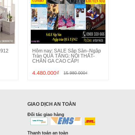
 912
Hôm nay: SALE Sập Sàn–Ngập
Phòng
Cho vào giỏ hàng
Tràn QUÀ TẶNG: NỘI THẤT-
CHĂN GA CAO CẤP!
4.480.000₫
0₫
15.980.000₫
GIAO DỊCH AN TOÀN
Đối tác giao hàng
Thanh toán an toàn