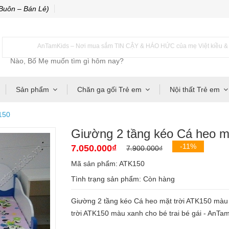
Buôn – Bán Lẻ)
AnTamKids – Nơi mua sắm TIN CẬY & HÁO HỨC của mẹ Việt kiều & m
Sản phẩm
Chăn ga gối Trẻ em
Nội thất Trẻ em
150
Giường 2 tầng kéo Cá heo m
-11%
7.050.000₫
7.900.000₫
Mã sản phẩm: ATK150
Tình trạng sản phẩm:
Còn hàng
Giường 2 tầng kéo Cá heo mặt trời ATK150 màu 
trời ATK150 màu xanh cho bé trai bé gái - AnTa