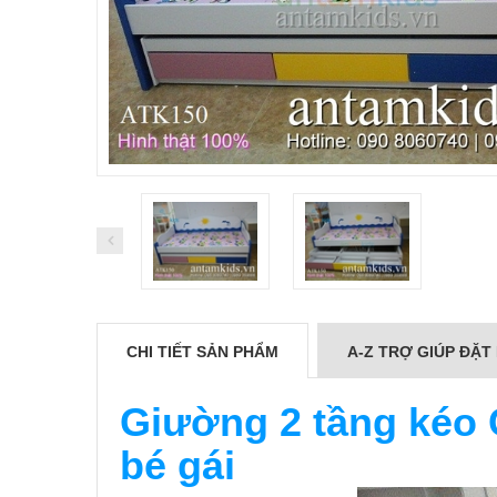
CHI TIẾT SẢN PHẨM
A-Z TRỢ GIÚP ĐẶT
Giường 2 tầng kéo 
bé gái