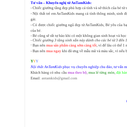
Tư vấn – Khuyến nghị từ AnTamKids:
- Chiếc giường tầng đẹp phù hợp cá tính và sở thích của bé từ
- Nội thất trẻ em AnTamKids mang cá tính thông minh, sinh độ
gái.
- Có được chiếc giường ngủ đẹp từ AnTamKids, Bé yêu của bạn s
của bé.
- Bé cũng sẽ rất tự hào khi có một không gian sinh hoạt và học
- Chiếc giường 3 tầng xinh xắn này dành cho các bé từ 3 đến 1
-
Bạn nên
mua sản phẩm càng sớm càng tốt
, vì để lâu có thể 
- Bạn nên
mua ngay
khi đã ưng về mẫu mã và màu sắc, vì nếu b
Y
Y
Y
Nội thất
AnTamKids
phục vụ chuyên nghiệp chu đáo, tư vấn miễ
Khách hàng có nhu cầu
mua theo bộ
,
mua lẻ từng món
,
đặt hà
Email:
antamkids@gmail.com