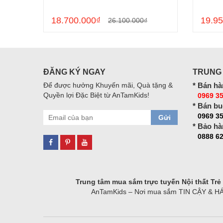
18.700.000₫
19.95
26.100.000₫
ĐĂNG KÝ NGAY
TRUNG
Để được hưởng Khuyến mãi, Quà tặng &
* Bán hà
Quyền lợi Đặc Biệt từ AnTamKids!
0969 35
* Bán bu
0969 3
Gửi
* Bảo hà
0888 62
Trung tâm mua sắm trực tuyến Nội thất Tr
AnTamKids – Nơi mua sắm TIN CẬY & HÁO H