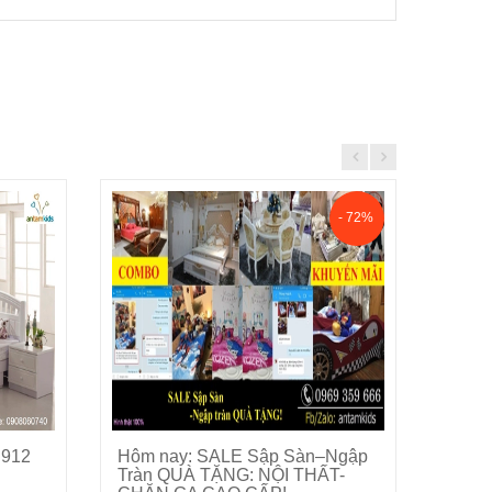
- 72%
 912
Hôm nay: SALE Sập Sàn–Ngập
Phòng
Cho vào giỏ hàng
Tràn QUÀ TẶNG: NỘI THẤT-