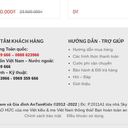
0.000₫
0₫
23.500.000₫
 TÂM KHÁCH HÀNG
HƯỚNG DẪN - TRỢ GIÚP
ng Toàn quốc:
Hướng dẫn mua hàng
9 666 – 0888 623966
Các hình thức thanh toán
ôn Việt Nam – Nước ngoài:
Cước phí vận chuyển
59 666
Bảo hành & Đổi trả hàng
nh – Kỹ thuật:
Hỏi – Đáp
3966 - 0969 359 666
Giới thiệu
ẻ em và Gia đình AnTamKids ©2012 -2022
| Đc: P.2011A1 tòa nhà Sky
ỨC của mẹ Việt kiều & mẹ Việt Nam thông thái! Bạn hoàn toàn an tâ
Chính sách bảo mật
Điều khoản sử dụng