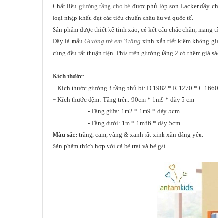
Chất liệu
giường tầng cho bé
được phủ lớp sơn Lacker dầy ch
loại nhập khẩu đạt các tiêu chuẩn châu âu và quốc tế.
Sản phẩm được thiết kế tinh xảo, có kết cấu chắc chắn, mang 
Đây là mẫu
Giường trẻ em 3 tầng
xinh xắn tiết kiệm không gia
cùng đều rất thuận tiện. Phía trên giường tầng 2 có thêm giá s
Kích thước
:
+ Kích thước giường 3 tầng phủ bì: D 1982 * R 1270 * C 16
+ Kích thước đệm:
Tầng trên: 90cm * 1m9 * dày 5 cm
- Tầng giữa: 1m2 * 1m9 * dày 5cm
- Tầng dưới: 1m * 1m86 * dày 5cm
Màu sắc:
trắng, cam, vàng & xanh rất xinh xắn đáng yêu.
Sản phẩm thích hợp với cả bé trai và bé gái.