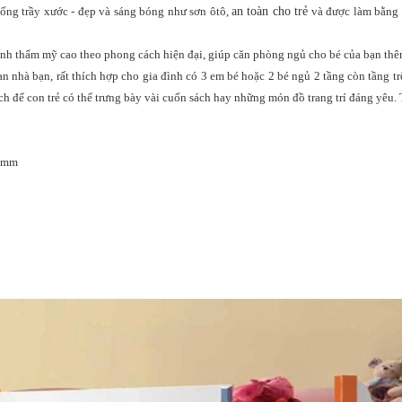
ống trầy xước - đẹp và sáng bóng như sơn ôtô,
an toàn cho trẻ
và được làm bằng 
tính thẩm mỹ cao theo phong cách hiện đại, giúp căn phòng ngủ cho bé của bạn th
n nhà bạn, rất thích hợp cho gia đình có 3 em bé hoặc 2 bé ngủ 2 tầng còn tầng tr
ách để con trẻ có thể trưng bày vài cuốn sách hay những món đồ trang trí đáng yêu.
60mm