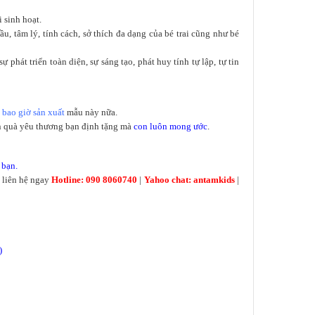
 sinh hoạt.
, tâm lý, tính cách, sở thích đa dạng của bé trai cũng như bé
hát triển toàn diện, sự sáng tạo, phát huy tính tự lập, tự tin
 bao giờ sản xuất
mẫu này nữa.
n quà yêu thương bạn định tặng mà
con luôn mong ước
.
 bạn.
 liên hệ ngay
Hotline: 090 8060740
|
Yahoo chat: antamkids
|
)
!