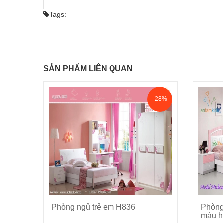
Tags:
SẢN PHẨM LIÊN QUAN
- 28%
5
Phòng ngủ trẻ em H836
Phòng
Cho vào giỏ hàng
màu h