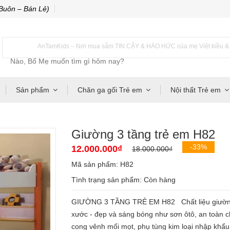
Buôn – Bán Lẻ)
AnTamKids – Nơi mua sắm TIN CẬY & HÁO HỨC của mẹ Việt kiều & m
Sản phẩm
Chăn ga gối Trẻ em
Nội thất Trẻ em
Giường 3 tầng trẻ em H82
-33%
12.000.000₫
18.000.000₫
Mã sản phẩm: H82
Tình trạng sản phẩm:
Còn hàng
GIƯỜNG 3 TẦNG TRẺ EM H82 Chất liệu giường t
xước - đẹp và sáng bóng như sơn ôtô, an toàn c
cong vênh mối mọt, phụ tùng kim loại nhập khẩu