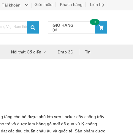
Giới thiệu
Khách hàng
Liên hệ
Tài khoản
0
GIỎ HÀNG
ẹ Việt Nam thông thái!
0₫
Nội thất Cổ điển
Drap 3D
Tin
ầng cho bé được phủ lớp sơn Lacker dầy chống trầy
ho trẻ và được làm bằng gỗ mdf đã qua xử lý chống
 đạt các tiêu chuẩn châu âu và quốc tế. Sản phẩm được