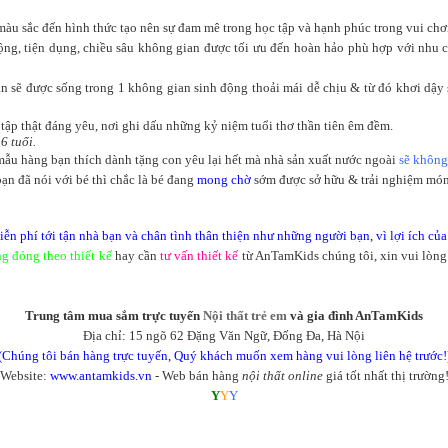
 màu sắc đến hình thức tạo nên sự đam mê trong học tập và hạnh phúc trong vui chơi
ng, tiện dụng, chiều sâu không gian được tối ưu đến hoàn hảo phù hợp với nhu cầu
ẽ được sống trong 1 không gian sinh động thoải mái dễ chịu & từ đó khơi dậy sự p
 tập thật đáng yêu, nơi ghi dấu những kỷ niệm tuổi thơ thần tiên êm đềm.
6 tuổi.
1 mẫu hàng bạn thích dành tặng con yêu lại hết mà nhà sản xuất nước ngoài
sẽ không
ạn đã nói với bé thì chắc là bé đang
mong chờ
sớm được sở hữu & trải nghiệm mó
n phí tới tận nhà bạn và chân tình thân thiện như những người bạn, vì lợi ích của
ng đóng theo thiết kế
hay cần
tư vấn thiết kế
từ AnTamKids chúng tôi, xin vui lòng
Trung tâm mua sắm trực tuyến
Nội thất trẻ em
và gia đình AnTamKids
Địa chỉ: 15 ngõ 62 Đặng Văn Ngữ, Đống Đa, Hà Nội
(Chúng tôi bán hàng trực tuyến, Quý khách muốn xem hàng vui lòng liên hệ trước!
Website:
www.antamkids.vn
- Web bán hàng
nội thất online
giá tốt nhất thị trường
Y
Y
Y