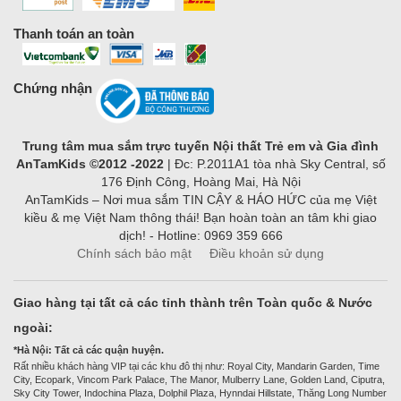
Thanh toán an toàn
Chứng nhận
Trung tâm mua sắm trực tuyến Nội thất Trẻ em và Gia đình
AnTamKids ©2012 -2022
| Đc: P.2011A1 tòa nhà Sky Central, số
176 Định Công, Hoàng Mai, Hà Nội
AnTamKids – Nơi mua sắm TIN CẬY & HÁO HỨC của mẹ Việt
kiều & mẹ Việt Nam thông thái! Bạn hoàn toàn an tâm khi giao
dịch! - Hotline: 0969 359 666
Chính sách bảo mật
Điều khoản sử dụng
Giao hàng tại tất cả các tỉnh thành trên Toàn quốc & Nước
ngoài:
*Hà Nội: Tất cả các quận huyện.
Rất nhiều khách hàng VIP tại các khu đô thị như: Royal City, Mandarin Garden, Time
City, Ecopark, Vincom Park Palace, The Manor, Mulberry Lane, Golden Land, Ciputra,
Sky City Tower, Indochina Plaza, Dolphil Plaza, Hynndai Hillstate, Thăng Long Number