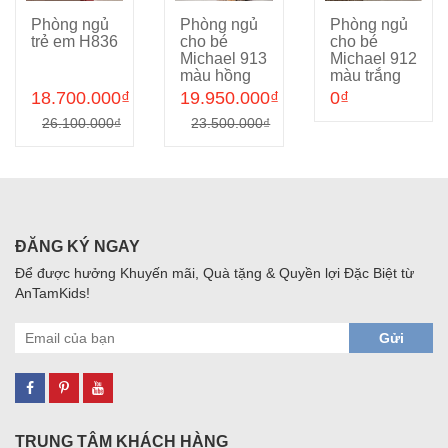
Phòng ngủ
Phòng ngủ
Phòng ngủ
Cho vào giỏ hàng
Cho vào giỏ hàng
Cho vào giỏ hàng
trẻ em H836
cho bé
cho bé
Michael 913
Michael 912
màu hồng
màu trắng
18.700.000₫
19.950.000₫
0₫
26.100.000₫
23.500.000₫
ĐĂNG KÝ NGAY
Để được hưởng Khuyến mãi, Quà tặng & Quyền lợi Đặc Biệt từ
AnTamKids!
Gửi
TRUNG TÂM KHÁCH HÀNG