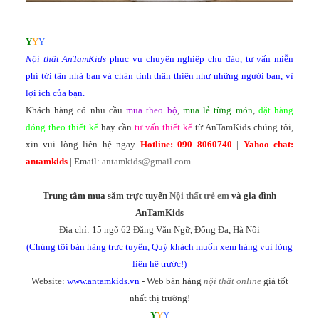
Y
Y
Y
Nội thất
AnTamKids
phục vụ chuyên nghiệp chu đáo, tư vấn miễn
phí tới tận nhà bạn và chân tình thân thiện như những người bạn, vì
lợi ích của bạn.
Khách hàng có nhu cầu
mua theo bộ
,
mua lẻ từng món
,
đặt hàng
đóng theo thiết kế
hay cần
tư vấn thiết kế
từ AnTamKids chúng tôi,
xin vui lòng liên hệ ngay
Hotline: 090 8060740
|
Yahoo chat:
antamkids
| Email:
antamkids@gmail.com
Trung tâm mua sắm trực tuyến
Nội thất trẻ em
và gia đình
AnTamKids
Địa chỉ: 15 ngõ 62 Đặng Văn Ngữ, Đống Đa, Hà Nội
(Chúng tôi bán hàng trực tuyến, Quý khách muốn xem hàng vui lòng
liên hệ trước!)
Website:
www.antamkids.vn
- Web bán hàng
nội thất online
giá tốt
nhất thị trường!
Y
Y
Y