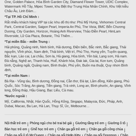
One, Golden Palace, Hòa Bình Garden City, Diamand Flower Tower, UDIC Complex,
Watermark Hồ Tây, Mipec Tower, khu Biệt thự Trung Hòa Nhân Chính, Khu Việt kiều
Châu Âu, Linh Đàm…
*Tại TP. Hồ Chí Minh :
Rất nhiều khách hàng VIP tại các khu đô thị như: Phú Mỹ Hưng, Vinhomes Central
Park, Central Garden, Saigon Pearl, Imperia An Phú, The Vista, BMC Bến Chương
Dương, City Garden, Horizon, Hoàng Anh Riverview, Thảo Điền Pearl, HimLam
Riverside, Lữ Gia Plaza, Botanic, Thủ Thiêm…
*Tại miền Bắc - miền Trung :
Hải phòng, Quảng ninh, Ninh bình, Hải dương, Điện biên, Bắc ninh, Bắc giang, Thái
nguyên, Vĩnh phúc, Nam định, Thái bình, Việt trì, Phú Thọ, Hưng yên, Tuyên quang,
Bắc kạn, Lào cai, Lai châu, Sơn la, Hà giang, Hòa bình, Yên bái, Lạng sơn, Hà nam.
Đà nẵng, Nghệ an, Thanh hóa, Huế, Khánh hòa, Đak lak, Gia lai, Kon tum, Quảng
bình, Quảng ngãi, Quảng nam, Bình thuận, Phú yên, Buôn ma thuật, Quy nhơn Bình
định,
*Tại miền Nam :
Bà Rịa - Vũng tàu, Bình dương, Đồng nai, Cần thơ, Đà lạt, Lâm đồng, Kiên giang, Phú
Quốc, Sóc Trăng, An giang, Tiền giang, Trà vinh, Long an, Bình phước, An giang, Vĩnh
long, Đồng tháp, Hậu Giang, Bạc Liêu, Cà mau.
*Nước ngoài :
Mỹ, California, Nhật, Hàn Quốc, Hồng Kông, Singapo, Malaysia, Đức, Pháp, Anh,
Dubai, Macao, Ba Lan, Hà Lan, Thụy Sĩ, Úc, Melbourne…
Nội thất trẻ em
Phòng ngủ cho bé trai bé gái
Giường tầng trẻ em
Giường ô tô
|
|
|
|
Bàn học trẻ em
Ghế học trẻ em
Chăn ga gối trẻ em
Chăn ga gối công chúa
|
|
|
|
Chăn ga gối ô tô McQueen
Chăn ga gối Hello Kitty
Chăn ga gối Doremon
Chăn
|
|
|