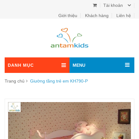
Tài khoản
Giới thiệu
Khách hàng
Liên hệ
DANH MỤC
MENU
Trang chủ
Giường tầng trẻ em KH790-P