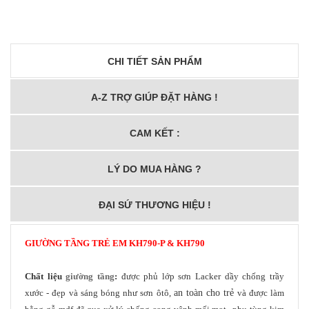
CHI TIẾT SẢN PHẨM
A-Z TRỢ GIÚP ĐẶT HÀNG !
CAM KẾT :
LÝ DO MUA HÀNG ?
ĐẠI SỨ THƯƠNG HIỆU !
GIƯỜNG TẦNG TRẺ EM
KH790-P & KH790
Chất liệu
giường tầng
:
được phủ lớp sơn Lacker dầy chống trầy
xước - đẹp và sáng bóng như sơn ôtô,
an toàn cho trẻ
và được làm