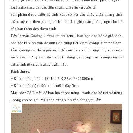
bằng gỗ mdf đã qua xử lý chống cong vênh mối mọt
,
phụ tùng kim
loại nhập khẩu đạt các tiêu chuẩn châu âu và quốc tế.
Sản phẩm được thiết kế tinh xảo, có kết cấu chắc chắn, mang tính
thẩm mỹ cao theo phong cách hiện đại, giúp căn phòng ngủ cho bé
của bạn thêm đẹp thêm xinh.
Đây là mẫu
Giường 1 tầng trẻ em
kèm 1
bàn học cho bé
và giá sách,
các hộc tủ xinh xắn để đựng đồ dùng tiết kiệm không gian nhà bạn.
Đầu giường có thêm giá sách để con trẻ có thể trưng bày vài cuốn
sách hay những món đồ trang trí đáng yêu giúp căn phòng của bé
thêm tinh tế và gọn gàng ngăn nắp .
Kích thước
:
+ Kích thước phủ bì: D 2150 * R 2250 * C 1800mm
+ Kích thước đệm: 90cm * 1m9 * dày 5cm
Màu sắc:
Có 2 mẫu để bạn lựa chọn: trắng - xanh cho bé trai và trắng
- hồng cho bé gái. Mẫu nào cũng xinh xắn đáng yêu lắm.