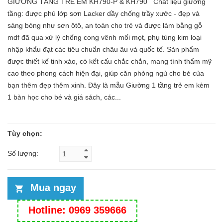
GIƯỜNG TẦNG TRẺ EM KH790-P & KH790 Chất liệu giường
tầng: được phủ lớp sơn Lacker dầy chống trầy xước - đẹp và
sáng bóng như sơn ôtô, an toàn cho trẻ và được làm bằng gỗ
mdf đã qua xử lý chống cong vênh mối mọt, phụ tùng kim loại
nhập khẩu đạt các tiêu chuẩn châu âu và quốc tế. Sản phẩm
được thiết kế tinh xảo, có kết cấu chắc chắn, mang tính thẩm mỹ
cao theo phong cách hiện đại, giúp căn phòng ngủ cho bé của
bạn thêm đẹp thêm xinh. Đây là mẫu Giường 1 tầng trẻ em kèm
1 bàn học cho bé và giá sách, các...
Tùy chọn:
Số lượng:
Mua ngay
Hotline: 0969 359666