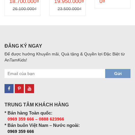
18.700.000₫
19.950.000₫
0₫
26.100.000₫
23.500.000₫
ĐĂNG KÝ NGAY
Để được hưởng Khuyến mãi, Quà tặng & Quyền lợi Đặc Biệt từ
AnTamKids!
Gửi
TRUNG TÂM KHÁCH HÀNG
* Bán hàng Toàn quốc:
0969 359 666 – 0888 623966
* Bán buôn Việt Nam – Nước ngoài:
0969 359 666