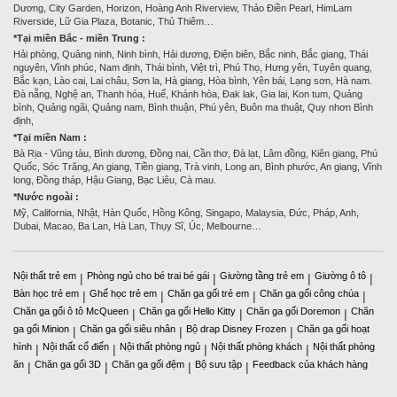
Dương, City Garden, Horizon, Hoàng Anh Riverview, Thảo Điền Pearl, HimLam
Riverside, Lữ Gia Plaza, Botanic, Thủ Thiêm…
*Tại miền Bắc - miền Trung :
Hải phòng, Quảng ninh, Ninh bình, Hải dương, Điện biên, Bắc ninh, Bắc giang, Thái
nguyên, Vĩnh phúc, Nam định, Thái bình, Việt trì, Phú Thọ, Hưng yên, Tuyên quang,
Bắc kạn, Lào cai, Lai châu, Sơn la, Hà giang, Hòa bình, Yên bái, Lạng sơn, Hà nam.
Đà nẵng, Nghệ an, Thanh hóa, Huế, Khánh hòa, Đak lak, Gia lai, Kon tum, Quảng
bình, Quảng ngãi, Quảng nam, Bình thuận, Phú yên, Buôn ma thuật, Quy nhơn Bình
định,
*Tại miền Nam :
Bà Rịa - Vũng tàu, Bình dương, Đồng nai, Cần thơ, Đà lạt, Lâm đồng, Kiên giang, Phú
Quốc, Sóc Trăng, An giang, Tiền giang, Trà vinh, Long an, Bình phước, An giang, Vĩnh
long, Đồng tháp, Hậu Giang, Bạc Liêu, Cà mau.
*Nước ngoài :
Mỹ, California, Nhật, Hàn Quốc, Hồng Kông, Singapo, Malaysia, Đức, Pháp, Anh,
Dubai, Macao, Ba Lan, Hà Lan, Thụy Sĩ, Úc, Melbourne…
Nội thất trẻ em
Phòng ngủ cho bé trai bé gái
Giường tầng trẻ em
Giường ô tô
|
|
|
|
Bàn học trẻ em
Ghế học trẻ em
Chăn ga gối trẻ em
Chăn ga gối công chúa
|
|
|
|
Chăn ga gối ô tô McQueen
Chăn ga gối Hello Kitty
Chăn ga gối Doremon
Chăn
|
|
|
ga gối Minion
Chăn ga gối siêu nhân
Bộ drap Disney Frozen
Chăn ga gối hoạt
|
|
|
hình
Nội thất cổ điển
Nội thất phòng ngủ
Nội thất phòng khách
Nội thất phòng
|
|
|
|
ăn
Chăn ga gối 3D
Chăn ga gối đệm
Bộ sưu tập
Feedback của khách hàng
|
|
|
|