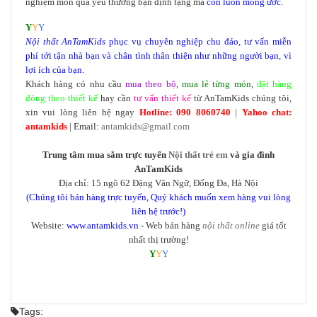
nghiệm món quà yêu thương bạn định tặng mà
con luôn mong ước
.
Y
Y
Y
Nội thất
AnTamKids
phục vụ chuyên nghiệp chu đáo, tư vấn miễn
phí tới tận nhà bạn và chân tình thân thiện như những người bạn, vì
lợi ích của bạn.
Khách hàng có nhu cầu
mua theo bộ
,
mua lẻ từng món
,
đặt hàng
đóng theo thiết kế
hay cần
tư vấn thiết kế
từ AnTamKids chúng tôi,
xin vui lòng liên hệ ngay
Hotline: 090 8060740
|
Yahoo chat:
antamkids
| Email:
antamkids@gmail.com
Trung tâm mua sắm trực tuyến
Nội thất trẻ em
và gia đình
AnTamKids
Địa chỉ: 15 ngõ 62 Đặng Văn Ngữ, Đống Đa, Hà Nội
(Chúng tôi bán hàng trực tuyến, Quý khách muốn xem hàng vui lòng
liên hệ trước!)
Website:
www.antamkids.vn
- Web bán hàng
nội thất online
giá tốt
nhất thị trường!
Y
Y
Y
Tags: