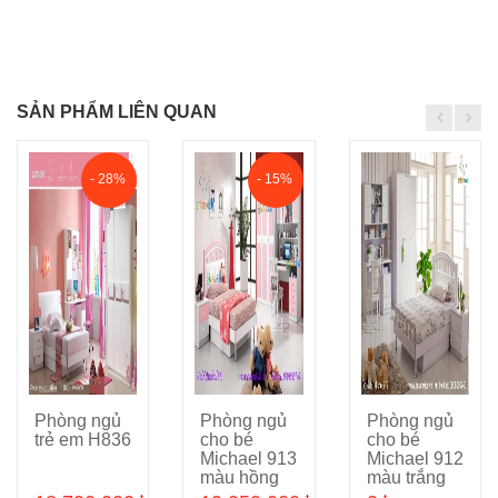
SẢN PHẨM LIÊN QUAN
- 28%
- 15%
Phòng ngủ
Phòng ngủ
Phòng ngủ
Cho vào giỏ hàng
Cho vào giỏ hàng
Cho vào giỏ hàng
trẻ em H836
cho bé
cho bé
Michael 913
Michael 912
màu hồng
màu trắng