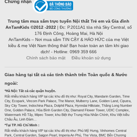
Chứng nhận
Trung tâm mua sắm trực tuyến Nội thất Trẻ em và Gia đình
AnTamKids ©2012 -2022
| Đc: P.2011A1 tòa nhà Sky Central, số
176 Định Công, Hoàng Mai, Hà Nội
AnTamKids – Nơi mua sắm TIN CẬY & HÁO HỨC của mẹ Việt
kiều & mẹ Việt Nam thông thái! Bạn hoàn toàn an tâm khi giao
dịch! - Hotline: 0969 359 666
Chính sách bảo mật
Điều khoản sử dụng
Giao hàng tại tất cả các tỉnh thành trên Toàn quốc & Nước
ngoài:
*Hà Nội: Tất cả các quận huyện.
Rất nhiều khách hàng VIP tại các khu đô thị như: Royal City, Mandarin Garden, Time
City, Ecopark, Vincom Park Palace, The Manor, Mulberry Lane, Golden Land, Ciputra,
Sky City Tower, Indochina Plaza, Dolphil Plaza, Hynndai Hillstate, Thăng Long Number
One, Golden Palace, Hòa Bình Garden City, Diamand Flower Tower, UDIC Complex,
Watermark Hồ Tây, Mipec Tower, khu Biệt thự Trung Hòa Nhân Chính, Khu Việt kiều
Châu Âu, Linh Đàm…
*Tại TP. Hồ Chí Minh :
Rất nhiều khách hàng VIP tại các khu đô thị như: Phú Mỹ Hưng, Vinhomes Central
Park, Central Garden, Saigon Pearl, Imperia An Phú, The Vista, BMC Bến Chương