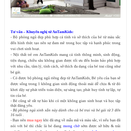
Tư vấn – Khuyến nghị từ AnTamKids:
- Bộ phòng ngủ đẹp phù hợp cá tính và sở thích của bé từ màu sắc
đến hình thức tạo nên sự đam mê trong học tập và hạnh phúc trong
vui chơi sinh hoạt.
- Nội thất trẻ em AnTamKids mang cá tính thông minh, sinh động,
tiện dụng, chiều sâu không gian được tối ưu đến hoàn hảo phù hợp
với nhu cầu, tâm lý, tính cách, sở thích đa dạng của bé trai cũng như
bé gái.
- Có được bộ phòng ngủ riêng đẹp từ AnTamKids, Bé yêu của bạn sẽ
được sống trong 1 không gian sinh động thoải mái dễ chịu & từ đó
khơi dậy sự phát triển toàn diện, sự sáng tạo, phát huy tính tự lập, tự
tin của bé.
- Bé cũng sẽ rất tự hào khi có một không gian sinh hoạt và học tập
thật đáng yêu.
- Bộ phòng ngủ xinh xắn này dành cho cả bé trai và bé gái từ 3 đến
16 tuổi .
- Bạn nên
mua ngay
khi đã ưng về mẫu mã và màu sắc, vì nếu bạn đã
nói với bé thì chắc là bé đang
mong chờ
sớm được sở hữu & trải