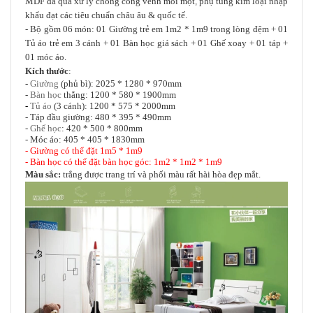
MDF đã qua xử lý chống cong vênh mối mọt
phụ tùng kim loại nhập
,
khẩu đạt các tiêu chuẩn châu âu & quốc tế.
- Bộ gồm 06 món: 01 Giường trẻ em 1m2 * 1m9 trong lòng đệm + 01
Tủ áo trẻ em 3 cánh + 01 Bàn học giá sách + 01 Ghế xoay + 01 táp +
01 móc áo.
Kích thước
:
-
Giường
(phủ bì): 2025 * 1280 * 970mm
-
Bàn học
thẳng: 1200 * 580 * 1900mm
-
Tủ áo
(3 cánh): 1200 * 575 * 2000mm
- Táp đầu giường: 480 * 395 * 490mm
-
Ghế học
: 420 * 500 * 800mm
- Móc áo: 405 * 405 * 1830mm
- Giường có thể đặt 1m5 * 1m9
- Bàn học có thể đặt bàn học góc: 1m2 * 1m2 * 1m9
Màu sắc:
trắng được trang trí và phối màu rất hài hòa đẹp mắt.