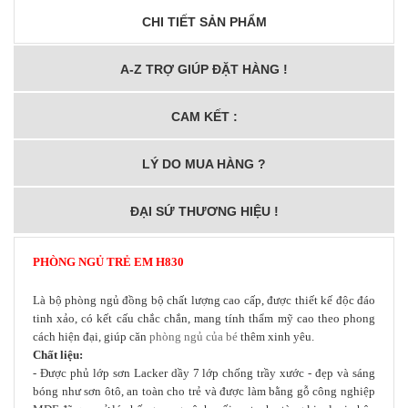
CHI TIẾT SẢN PHẨM
A-Z TRỢ GIÚP ĐẶT HÀNG !
CAM KẾT :
LÝ DO MUA HÀNG ?
ĐẠI SỨ THƯƠNG HIỆU !
PHÒNG NGỦ TRẺ EM
H830
Là bộ phòng ngủ đồng bộ chất lượng cao cấp, được thiết kế độc đáo
tinh xảo, có kết cấu chắc chắn, mang tính thẩm mỹ cao theo phong
cách hiện đại, giúp căn
phòng ngủ của bé
thêm xinh yêu.
Chất liệu:
- Được phủ lớp sơn Lacker dầy 7 lớp chống trầy xước - đẹp và sáng
bóng như sơn ôtô, an toàn cho trẻ
và được làm bằng gỗ công nghiệp