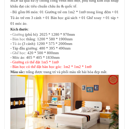
MDF đã qua xử lý chống cong vênh mối mọt
phụ tùng kim loại nhập
,
khẩu đạt các tiêu chuẩn châu âu & quốc tế.
- Bộ gồm 06 món: 01 Giường trẻ em 1m2 * 1m9 trong lòng đệm + 01
Tủ áo trẻ em 3 cánh + 01 Bàn học giá sách + 01 Ghế xoay + 01 táp +
01 móc áo.
Kích thước
:
-
Giường
(phủ bì): 2025 * 1280 * 970mm
-
Bàn học
thẳng: 1200 * 580 * 1900mm
-
Tủ áo
(3 cánh): 1200 * 575 * 2000mm
- Táp đầu giường: 480 * 395 * 490mm
-
Ghế học
: 420 * 500 * 800mm
- Móc áo: 405 * 405 * 1830mm
- Giường có thể đặt 1m5 * 1m9
- Bàn học có thể đặt bàn học góc: 1m2 * 1m2 * 1m9
Màu sắc:
trắng được trang trí và phối màu rất hài hòa đẹp mắt.