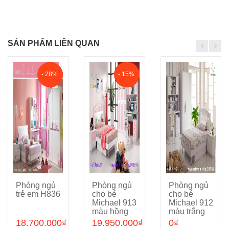
SẢN PHẨM LIÊN QUAN
- 28%
- 15%
Phòng ngủ
Phòng ngủ
Phòng ngủ
Cho vào giỏ hàng
Cho vào giỏ hàng
Cho vào giỏ hàng
trẻ em H836
cho bé
cho bé
Michael 913
Michael 912
màu hồng
màu trắng
18.700.000₫
19.950.000₫
0₫