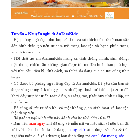
Tư vấn – Khuyến nghị từ AnTamKids:
- Bộ phòng ngủ đẹp phù hợp cá tính và sở thích của bé từ màu sắc
đến hình thức tạo nên sự đam mê trong học tập và hạnh phúc trong
vui chơi sinh hoạt.
- Nội thất trẻ em AnTamKids mang cá tính thông minh, sinh động,
tiện dụng, chiều sâu không gian được tối ưu đến hoàn hảo phù hợp
với nhu cầu, tâm lý, tính cách, sở thích đa dạng của bé trai cũng như
bé gái.
- Có được bộ phòng ngủ riêng đẹp từ AnTamKids, Bé yêu của bạn sẽ
được sống trong 1 không gian sinh động thoải mái dễ chịu & từ đó
khơi dậy sự phát triển toàn diện, sự sáng tạo, phát huy tính tự lập, tự
tin của bé.
- Bé cũng sẽ rất tự hào khi có một không gian sinh hoạt và học tập
thật đáng yêu.
- Bộ phòng ngủ xinh xắn này dành cho bé từ 3 đến 16 tuổi .
- Bạn nên
mua ngay
khi đã ưng về mẫu mã và màu sắc, vì nếu bạn đã
nói với bé thì chắc là bé đang
mong chờ
sớm được sở hữu & trải
nghiệm món quà yêu thương bạn định tặng mà
con luôn mong ước
.