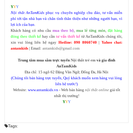
Y
Y
Y
Nội thất
AnTamKids
phục vụ chuyên nghiệp chu đáo, tư vấn miễn
phí tới tận nhà bạn và chân tình thân thiện như những người bạn, vì
lợi ích của bạn.
Khách hàng có nhu cầu
mua theo bộ
,
mua lẻ từng món
,
đặt hàng
đóng theo thiết kế
hay cần
tư vấn thiết kế
từ AnTamKids chúng tôi,
xin vui lòng liên hệ ngay
Hotline: 090 8060740
|
Yahoo chat:
antamkids
| Email:
antamkids@gmail.com
Trung tâm mua sắm trực tuyến
Nội thất trẻ em
và gia đình
AnTamKids
Địa chỉ: 15 ngõ 62 Đặng Văn Ngữ, Đống Đa, Hà Nội
(Chúng tôi bán hàng trực tuyến, Quý khách muốn xem hàng vui lòng
liên hệ trước!)
Website:
www.antamkids.vn
- Web bán hàng
nội thất online
giá tốt
nhất thị trường!
Y
Y
Y
Tags: