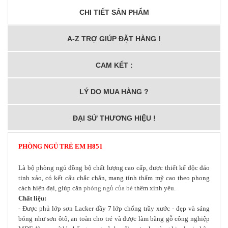
CHI TIẾT SẢN PHẨM
A-Z TRỢ GIÚP ĐẶT HÀNG !
CAM KẾT :
LÝ DO MUA HÀNG ?
ĐẠI SỨ THƯƠNG HIỆU !
PHÒNG NGỦ TRẺ EM
H851
Là bộ phòng ngủ đồng bộ chất lượng cao cấp, được thiết kế độc đáo
tinh xảo, có kết cấu chắc chắn, mang tính thẩm mỹ cao theo phong
cách hiện đại, giúp căn
phòng ngủ của bé
thêm xinh yêu.
Chất liệu:
- Được phủ lớp sơn Lacker dầy 7 lớp chống trầy xước - đẹp và sáng
bóng như sơn ôtô, an toàn cho trẻ
và được làm bằng gỗ công nghiệp