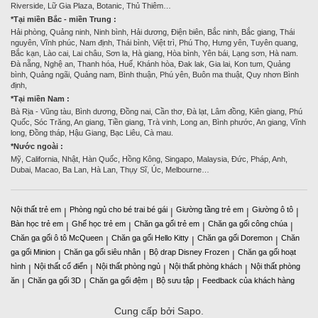
Riverside, Lữ Gia Plaza, Botanic, Thủ Thiêm…
*Tại miền Bắc - miền Trung :
Hải phòng, Quảng ninh, Ninh bình, Hải dương, Điện biên, Bắc ninh, Bắc giang, Thái
nguyên, Vĩnh phúc, Nam định, Thái bình, Việt trì, Phú Thọ, Hưng yên, Tuyên quang,
Bắc kạn, Lào cai, Lai châu, Sơn la, Hà giang, Hòa bình, Yên bái, Lạng sơn, Hà nam.
Đà nẵng, Nghệ an, Thanh hóa, Huế, Khánh hòa, Đak lak, Gia lai, Kon tum, Quảng
bình, Quảng ngãi, Quảng nam, Bình thuận, Phú yên, Buôn ma thuật, Quy nhơn Bình
định,
*Tại miền Nam :
Bà Rịa - Vũng tàu, Bình dương, Đồng nai, Cần thơ, Đà lạt, Lâm đồng, Kiên giang, Phú
Quốc, Sóc Trăng, An giang, Tiền giang, Trà vinh, Long an, Bình phước, An giang, Vĩnh
long, Đồng tháp, Hậu Giang, Bạc Liêu, Cà mau.
*Nước ngoài :
Mỹ, California, Nhật, Hàn Quốc, Hồng Kông, Singapo, Malaysia, Đức, Pháp, Anh,
Dubai, Macao, Ba Lan, Hà Lan, Thụy Sĩ, Úc, Melbourne…
Nội thất trẻ em
Phòng ngủ cho bé trai bé gái
Giường tầng trẻ em
Giường ô tô
|
|
|
|
Bàn học trẻ em
Ghế học trẻ em
Chăn ga gối trẻ em
Chăn ga gối công chúa
|
|
|
|
Chăn ga gối ô tô McQueen
Chăn ga gối Hello Kitty
Chăn ga gối Doremon
Chăn
|
|
|
ga gối Minion
Chăn ga gối siêu nhân
Bộ drap Disney Frozen
Chăn ga gối hoạt
|
|
|
hình
Nội thất cổ điển
Nội thất phòng ngủ
Nội thất phòng khách
Nội thất phòng
|
|
|
|
ăn
Chăn ga gối 3D
Chăn ga gối đệm
Bộ sưu tập
Feedback của khách hàng
|
|
|
|
Cung cấp bởi Sapo.