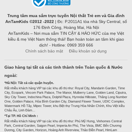
Trung tâm mua sắm trực tuyến Nội thất Trẻ em và Gia đình
AnTamKids ©2012 -2022
| Đc: P.2011A1 tòa nhà Sky Central, số
176 Định Công, Hoàng Mai, Hà Nội
AnTamKids – Nơi mua sắm TIN CẬY & HÁO HỨC của mẹ Việt
kiều & mẹ Việt Nam thông thái! Bạn hoàn toàn an tâm khi giao
dịch! - Hotline: 0969 359 666
Chính sách bảo mật
Điều khoản sử dụng
Giao hàng tại tất cả các tỉnh thành trên Toàn quốc & Nước
ngoài:
*Hà Nội: Tất cả các quận huyện.
Rất nhiều khách hàng VIP tại các khu đô thị như: Royal City, Mandarin Garden, Time
City, Ecopark, Vincom Park Palace, The Manor, Mulberry Lane, Golden Land, Ciputra,
Sky City Tower, Indochina Plaza, Dolphil Plaza, Hynndai Hillstate, Thăng Long Number
One, Golden Palace, Hòa Bình Garden City, Diamand Flower Tower, UDIC Complex,
Watermark Hồ Tây, Mipec Tower, khu Biệt thự Trung Hòa Nhân Chính, Khu Việt kiều
Châu Âu, Linh Đàm…
*Tại TP. Hồ Chí Minh :
Rất nhiều khách hàng VIP tại các khu đô thị như: Phú Mỹ Hưng, Vinhomes Central
Park, Central Garden, Saigon Pearl, Imperia An Phú, The Vista, BMC Bến Chương
Dương, City Garden, Horizon, Hoàng Anh Riverview, Thảo Điền Pearl, HimLam