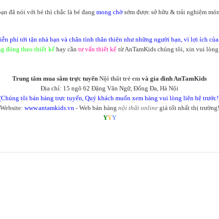
ạn đã nói với bé thì chắc là bé đang
mong chờ
sớm được sở hữu & trải nghiệm mó
n phí tới tận nhà bạn và chân tình thân thiện như những người bạn, vì lợi ích của
ng đóng theo thiết kế
hay cần
tư vấn thiết kế
từ AnTamKids chúng tôi, xin vui lòng
Trung tâm mua sắm trực tuyến
Nội thất trẻ em
và gia đình AnTamKids
Địa chỉ: 15 ngõ 62 Đặng Văn Ngữ, Đống Đa, Hà Nội
(Chúng tôi bán hàng trực tuyến, Quý khách muốn xem hàng vui lòng liên hệ trước!
Website:
www.antamkids.vn
- Web bán hàng
nội thất online
giá tốt nhất thị trường
Y
Y
Y