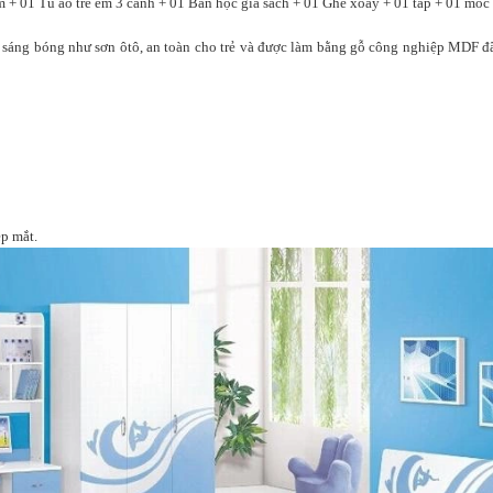
+ 01 Tủ áo trẻ em 3 cánh + 01 Bàn học giá sách + 01 Ghế xoay + 01 táp + 01 móc 
 sáng bóng như sơn ôtô, an toàn cho trẻ
và được làm bằng gỗ công nghiệp MDF đã
ẹp mắt.