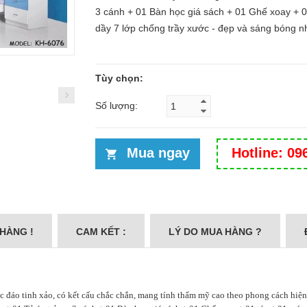
3 cánh + 01 Bàn học giá sách + 01 Ghế xoay + 0
dầy 7 lớp chống trầy xước - đẹp và sáng bóng n
Tùy chọn:
Số lượng:
Mua ngay
Hotline: 09
 HÀNG !
CAM KẾT :
LÝ DO MUA HÀNG ?
c đáo tinh xảo, có kết cấu chắc chắn, mang tính thẩm mỹ cao theo phong cách hiện