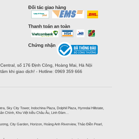
Đối tác giao hàng
Thanh toán an toàn
Chứng nhận
 Central, số 176 Định Công, Hoàng Mai, Hà Nội
m khi giao dịch! - Hotline: 0969 359 666
, Sky City Tower, Indochina Plaza, Dolphil Plaza, Hynndai Hillstate,
ân Chính, Khu Việt kiều Châu Âu, Linh Đàm…
ương, City Garden, Horizon, Hoàng Anh Riverview, Thảo Điền Pearl,