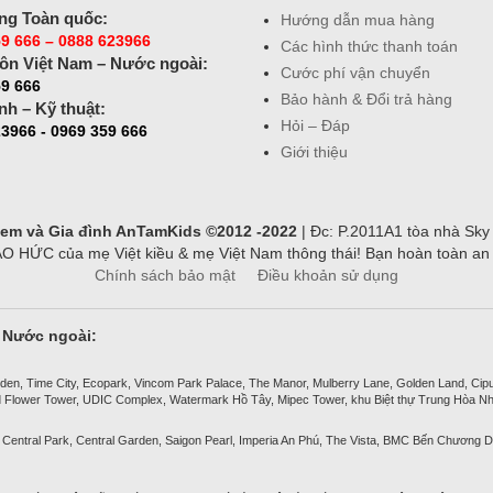
ng Toàn quốc:
Hướng dẫn mua hàng
9 666 – 0888 623966
Các hình thức thanh toán
ôn Việt Nam – Nước ngoài:
Cước phí vận chuyển
59 666
Bảo hành & Đổi trả hàng
nh – Kỹ thuật:
Hỏi – Đáp
3966 - 0969 359 666
Giới thiệu
ẻ em và Gia đình AnTamKids ©2012 -2022
| Đc: P.2011A1 tòa nhà Sky
ỨC của mẹ Việt kiều & mẹ Việt Nam thông thái! Bạn hoàn toàn an tâ
Chính sách bảo mật
Điều khoản sử dụng
& Nước ngoài:
den, Time City, Ecopark, Vincom Park Palace, The Manor, Mulberry Lane, Golden Land, Ciputra
 Flower Tower, UDIC Complex, Watermark Hồ Tây, Mipec Tower, khu Biệt thự Trung Hòa Nh
 Central Park, Central Garden, Saigon Pearl, Imperia An Phú, The Vista, BMC Bến Chương D