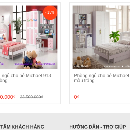
- 15%
 ngủ cho bé Michael 913
Phòng ngủ cho bé Michael
Cho vào giỏ hàng
Cho vào giỏ hàng
ồng
màu trắng
0.000₫
0₫
23.500.000₫
 TÂM KHÁCH HÀNG
HƯỚNG DẪN - TRỢ GIÚP