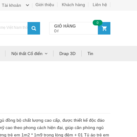
Giới thiệu
Khách hàng
Liên hệ
Tài khoản
0
GIỎ HÀNG
ẹ Việt Nam thông thái!
0₫
Nội thất Cổ điển
Drap 3D
Tin
ồng bộ chất lượng cao cấp, được thiết kế độc đáo
 mỹ cao theo phong cách hiện đại, giúp căn phòng ngủ
ờng trẻ em 1m2 * 1m9 trong lòng đệm + 01 Tủ áo trẻ em