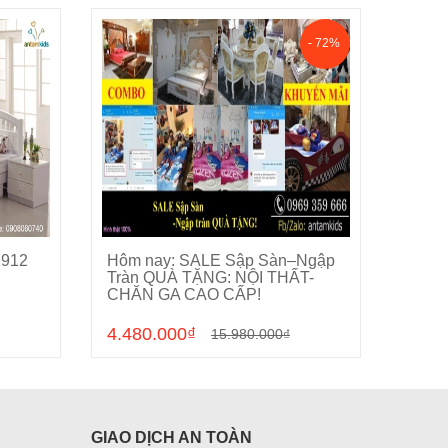
- 72%
 912
Hôm nay: SALE Sập Sàn–Ngập
Phòng
Cho vào giỏ hàng
Tràn QUÀ TẶNG: NỘI THẤT-
CHĂN GA CAO CẤP!
4.480.000₫
0₫
15.980.000₫
GIAO DỊCH AN TOÀN