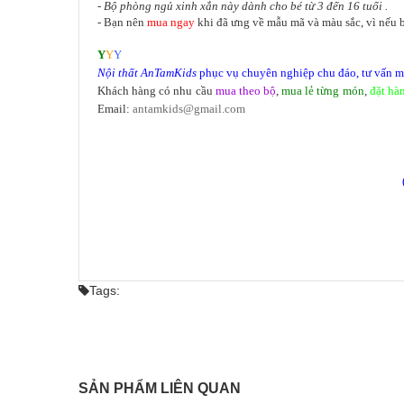
- Bộ phòng ngủ xinh xắn này dành cho bé từ 3 đến 16 tuổi .
- Bạn nên
mua ngay
khi đã ưng về mẫu mã và màu sắc, vì nếu b
Y
Y
Y
Nội thất
AnTamKids
phục vụ chuyên nghiệp chu đáo, tư vấn miễ
Khách hàng có nhu cầu
mua theo bộ
,
mua lẻ từng món
,
đặt hà
Email:
antamkids@gmail.com
Tags:
SẢN PHẨM LIÊN QUAN