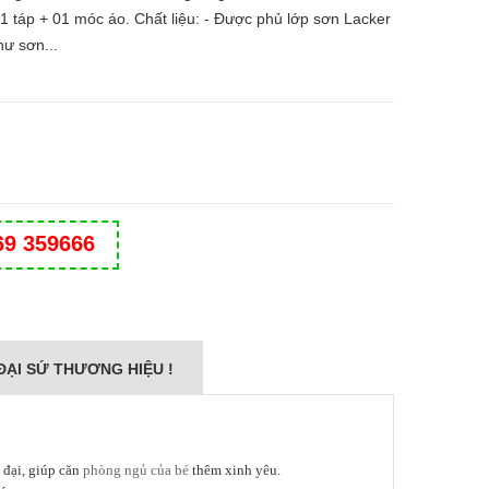
1 táp + 01 móc áo. Chất liệu: - Được phủ lớp sơn Lacker
hư sơn...
69 359666
ĐẠI SỨ THƯƠNG HIỆU !
 đại, giúp căn
phòng ngủ của bé
thêm xinh yêu.