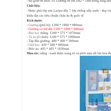
- Bộ gồm 06 món: 01 Giường trẻ em 1m2 * 1m9 trong lòng đệm 
Chất liệu:
- Được phủ lớp sơn Lacker dầy 7 lớp chống trầy xước - đẹp và
khẩu đạt các tiêu chuẩn châu âu & quốc tế.
Kích thước
:
-
Giường
(phủ bì): 1200 * 1900 * 980mm
- Giường có thể đặt 1500 * 1900 * 980mm
-
Bàn học
thẳng: 1200 * 575 * 1970mm
-
Tủ áo
(3 cánh): 1240 * 575 * 1900mm
- Táp đầu giường: 480 * 400 * 500mm
-
Ghế học
: 420 * 500 * 800mm
- Móc áo: 405 * 405 * 1830mm
Màu sắc:
trắng - xanh được trang trí và phối màu rất hài hòa đ