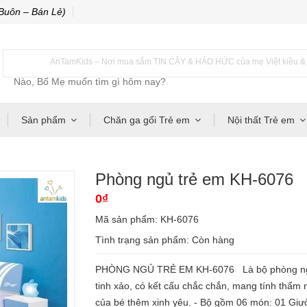
Buôn – Bán Lẻ)
AnTamKids – Nơi mua sắm TIN CẬY & HÁO HỨC của mẹ Việt kiều & m
Sản phẩm
Chăn ga gối Trẻ em
Nội thất Trẻ em
Phòng ngủ trẻ em KH-6076
0₫
Mã sản phẩm: KH-6076
Tình trạng sản phẩm:
Còn hàng
PHÒNG NGỦ TRẺ EM KH-6076 Là bộ phòng ngủ đ
tinh xảo, có kết cấu chắc chắn, mang tính thẩm
của bé thêm xinh yêu. - Bộ gồm 06 món: 01 Giư