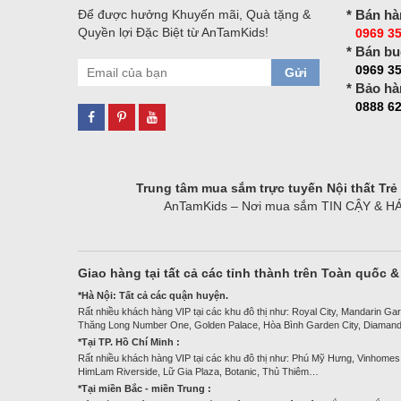
Để được hưởng Khuyến mãi, Quà tặng &
* Bán hà
Quyền lợi Đặc Biệt từ AnTamKids!
0969 35
* Bán bu
0969 3
Gửi
* Bảo hà
0888 62
Trung tâm mua sắm trực tuyến Nội thất Tr
AnTamKids – Nơi mua sắm TIN CẬY & HÁO H
Giao hàng tại tất cả các tỉnh thành trên Toàn quốc 
*Hà Nội: Tất cả các quận huyện.
Rất nhiều khách hàng VIP tại các khu đô thị như: Royal City, Mandarin Gar
Thăng Long Number One, Golden Palace, Hòa Bình Garden City, Diamand
*Tại TP. Hồ Chí Minh :
Rất nhiều khách hàng VIP tại các khu đô thị như: Phú Mỹ Hưng, Vinhomes
HimLam Riverside, Lữ Gia Plaza, Botanic, Thủ Thiêm…
*Tại miền Bắc - miền Trung :