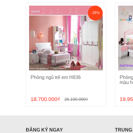
- 28%
5
Phòng ngủ trẻ em H836
Phòng
Cho vào giỏ hàng
màu h
18.700.000₫
19.95
26.100.000₫
ĐĂNG KÝ NGAY
TRUNG